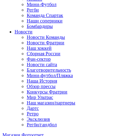
Мини-Футбол
Регби
Команда Спартак
Наши соперники
Бомбардиры
Новости
Новости Команды
Новости Фратрии
Наш хоккей
Сборная России
Фан-cектор
Новости сайта
Благотворительность
Мини-футбол/Пляжка
Наша История
Обзор прессы
Конкурсы Фратрии
Мир Ультрас
Наш магазин/партнеры
Дартс
Ретро
Эксклюзив
Регби/гандбол
Магазин
Фотоотчет