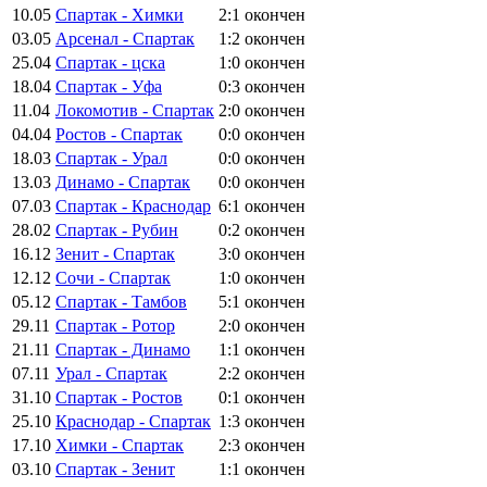
10.05
Спартак - Химки
2:1
окончен
03.05
Арсенал - Спартак
1:2
окончен
25.04
Спартак - цска
1:0
окончен
18.04
Спартак - Уфа
0:3
окончен
11.04
Локомотив - Спартак
2:0
окончен
04.04
Ростов - Спартак
0:0
окончен
18.03
Спартак - Урал
0:0
окончен
13.03
Динамо - Спартак
0:0
окончен
07.03
Спартак - Краснодар
6:1
окончен
28.02
Спартак - Рубин
0:2
окончен
16.12
Зенит - Спартак
3:0
окончен
12.12
Сочи - Спартак
1:0
окончен
05.12
Спартак - Тамбов
5:1
окончен
29.11
Спартак - Ротор
2:0
окончен
21.11
Спартак - Динамо
1:1
окончен
07.11
Урал - Спартак
2:2
окончен
31.10
Спартак - Ростов
0:1
окончен
25.10
Краснодар - Спартак
1:3
окончен
17.10
Химки - Спартак
2:3
окончен
03.10
Спартак - Зенит
1:1
окончен