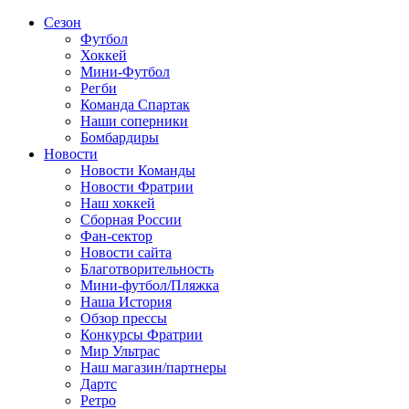
Сезон
Футбол
Хоккей
Мини-Футбол
Регби
Команда Спартак
Наши соперники
Бомбардиры
Новости
Новости Команды
Новости Фратрии
Наш хоккей
Сборная России
Фан-cектор
Новости сайта
Благотворительность
Мини-футбол/Пляжка
Наша История
Обзор прессы
Конкурсы Фратрии
Мир Ультрас
Наш магазин/партнеры
Дартс
Ретро