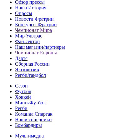
Обзор прессы
Наша История
Опросы
Новости Фратрии
Конкурсы Фратрии
Чемпионат Мира
Мир Ультрас
Фан-cектор
Наш магазин/партнеры
Чемпионат Европы
Дартс
Сборная России
Эксклюзив
Регби/гандбол
Сезон
Футбол
Хоккей
Мини-Футбол
Регби
Команда Спартак
Наши соперники
Бомбардиры
Мультимедиа