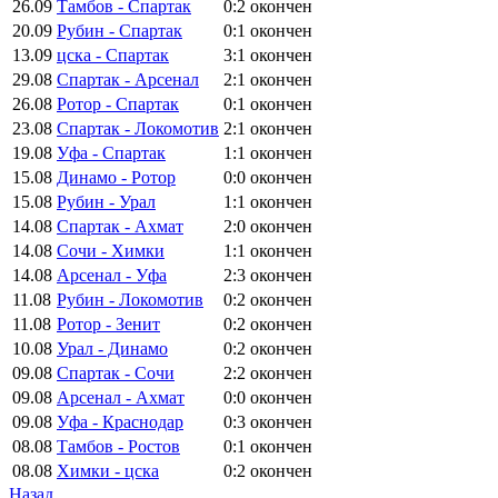
26.09
Тамбов - Спартак
0:2
окончен
20.09
Рубин - Спартак
0:1
окончен
13.09
цска - Спартак
3:1
окончен
29.08
Спартак - Арсенал
2:1
окончен
26.08
Ротор - Спартак
0:1
окончен
23.08
Спартак - Локомотив
2:1
окончен
19.08
Уфа - Спартак
1:1
окончен
15.08
Динамо - Ротор
0:0
окончен
15.08
Рубин - Урал
1:1
окончен
14.08
Спартак - Ахмат
2:0
окончен
14.08
Сочи - Химки
1:1
окончен
14.08
Арсенал - Уфа
2:3
окончен
11.08
Рубин - Локомотив
0:2
окончен
11.08
Ротор - Зенит
0:2
окончен
10.08
Урал - Динамо
0:2
окончен
09.08
Спартак - Сочи
2:2
окончен
09.08
Арсенал - Ахмат
0:0
окончен
09.08
Уфа - Краснодар
0:3
окончен
08.08
Тамбов - Ростов
0:1
окончен
08.08
Химки - цска
0:2
окончен
Назад