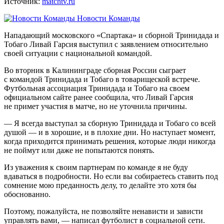
Источник:
matchtv.ru
Новости Команды
Нападающий московского «Спартака» и сборной Тринидада и
Тобаго Ливай Гарсия выступил с заявлением относительно
своей ситуации с национальной командой.
Во вторник в Калининграде сборная России сыграет
с командой Тринидада и Тобаго в товарищеской встрече.
Футбольная ассоциация Тринидада и Тобаго на своем
официальном сайте ранее сообщила, что Ливай Гарсия
не примет участия в матче, но не уточнила причины.
— Я всегда выступал за сборную Тринидада и Тобаго со всей
душой — и в хорошие, и в плохие дни. Но наступает момент,
когда приходится принимать решения, которые люди никогда
не поймут или даже не попытаются понять.
Из уважения к своим партнерам по команде я не буду
вдаваться в подробности. Но если вы собираетесь ставить под
сомнение мою преданность делу, то делайте это хотя бы
обоснованно.
Поэтому, пожалуйста, не позволяйте ненависти и зависти
управлять вами, — написал футболист в социальной сети.