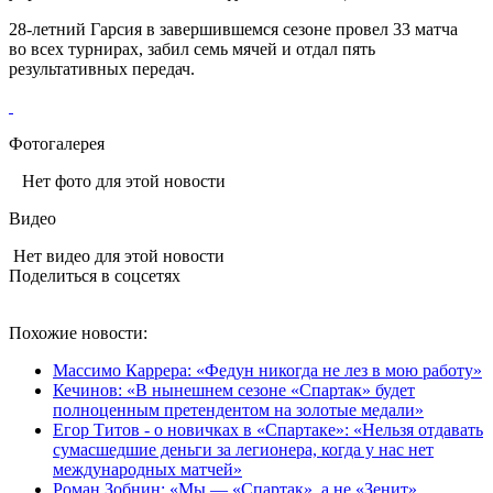
28‑летний Гарсия в завершившемся сезоне провел 33 матча
во всех турнирах, забил семь мячей и отдал пять
результативных передач.
Фотогалерея
Нет фото для этой новости
Видео
Нет видео для этой новости
Поделиться в соцсетях
Похожие новости:
Массимо Каррера: «Федун никогда не лез в мою работу»
Кечинов: «В нынешнем сезоне «Спартак» будет
полноценным претендентом на золотые медали»
Егор Титов - о новичках в «Спартаке»: «Нельзя отдавать
сумасшедшие деньги за легионера, когда у нас нет
международных матчей»
Роман Зобнин: «Мы — «Спартак», а не «Зенит»,