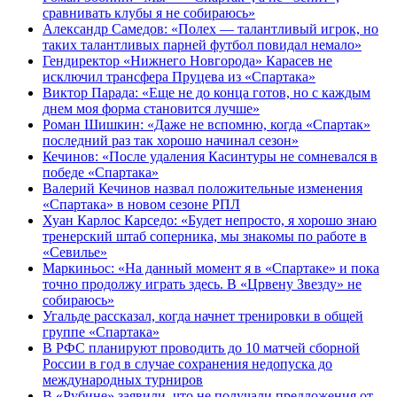
сравнивать клубы я не собираюсь»
Александр Самедов: «Полех — талантливый игрок, но
таких талантливых парней футбол повидал немало»
Гендиректор «Нижнего Новгорода» Карасев не
исключил трансфера Пруцева из «Спартака»
Виктор Парада: «Еще не до конца готов, но с каждым
днем моя форма становится лучше»
Роман Шишкин: «Даже не вспомню, когда «Спартак»
последний раз так хорошо начинал сезон»
Кечинов: «После удаления Касинтуры не сомневался в
победе «Спартака»
Валерий Кечинов назвал положительные изменения
«Спартака» в новом сезоне РПЛ
Хуан Карлос Карседо: «Будет непросто, я хорошо знаю
тренерский штаб соперника, мы знакомы по работе в
«Севилье»
Маркиньос: «На данный момент я в «Спартаке» и пока
точно продолжу играть здесь. В «Црвену Звезду» не
собираюсь»
Угальде рассказал, когда начнет тренировки в общей
группе «Спартака»
В РФС планируют проводить до 10 матчей сборной
России в год в случае сохранения недопуска до
международных турниров
В «Рубине» заявили, что не получали предложения от