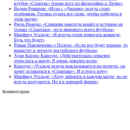
клубов «Спартак» ближе всех по философии к Личке»
Вадим Романов: «Игра с «Динамо» всегда стоит
особняком. Готовы отдать все силы, чтобы победить в
этом матче»
Рауль Рианчо: «Симонян навсегда вошёл в историю не
только «Спартака», но и мирового всего футбола»
Манфред Угальде: «Я всегда готов помогать команде.
Будь что будет»
Роман Павлюченко о Полехе: «Если все будет хорошо, то
вырастет в легенду российского футбола»
Хуан Карлос Карседо: «Действительно серьезно
отнеслись к матчу. Я очень доволен всем»
Карседо: «Угальде всегда выкладывается на полную, он
хочет оставаться в «Спартаке». И я этого хочу»
Манфред Угальде: «Хочу забивать в каждом матче, но не
всегда получается. Но я в хорошей форме»
Комментарии