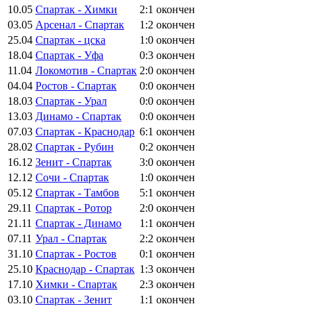
10.05
Спартак - Химки
2:1
окончен
03.05
Арсенал - Спартак
1:2
окончен
25.04
Спартак - цска
1:0
окончен
18.04
Спартак - Уфа
0:3
окончен
11.04
Локомотив - Спартак
2:0
окончен
04.04
Ростов - Спартак
0:0
окончен
18.03
Спартак - Урал
0:0
окончен
13.03
Динамо - Спартак
0:0
окончен
07.03
Спартак - Краснодар
6:1
окончен
28.02
Спартак - Рубин
0:2
окончен
16.12
Зенит - Спартак
3:0
окончен
12.12
Сочи - Спартак
1:0
окончен
05.12
Спартак - Тамбов
5:1
окончен
29.11
Спартак - Ротор
2:0
окончен
21.11
Спартак - Динамо
1:1
окончен
07.11
Урал - Спартак
2:2
окончен
31.10
Спартак - Ростов
0:1
окончен
25.10
Краснодар - Спартак
1:3
окончен
17.10
Химки - Спартак
2:3
окончен
03.10
Спартак - Зенит
1:1
окончен