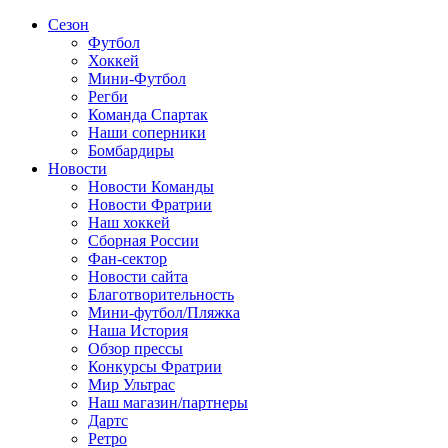
Сезон
Футбол
Хоккей
Мини-Футбол
Регби
Команда Спартак
Наши соперники
Бомбардиры
Новости
Новости Команды
Новости Фратрии
Наш хоккей
Сборная России
Фан-cектор
Новости сайта
Благотворительность
Мини-футбол/Пляжка
Наша История
Обзор прессы
Конкурсы Фратрии
Мир Ультрас
Наш магазин/партнеры
Дартс
Ретро