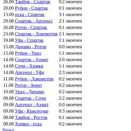
26.09
Тамбов - Спартак
0:2
окончен
20.09
Рубин - Спартак
0:1
окончен
13.09
цска - Спартак
3:1
окончен
29.08
Спартак - Арсенал
2:1
окончен
26.08
Ротор - Спартак
0:1
окончен
23.08
Спартак - Локомотив
2:1
окончен
19.08
Уфа - Спартак
1:1
окончен
15.08
Динамо - Ротор
0:0
окончен
15.08
Рубин - Урал
1:1
окончен
14.08
Спартак - Ахмат
2:0
окончен
14.08
Сочи - Химки
1:1
окончен
14.08
Арсенал - Уфа
2:3
окончен
11.08
Рубин - Локомотив
0:2
окончен
11.08
Ротор - Зенит
0:2
окончен
10.08
Урал - Динамо
0:2
окончен
09.08
Спартак - Сочи
2:2
окончен
09.08
Арсенал - Ахмат
0:0
окончен
09.08
Уфа - Краснодар
0:3
окончен
08.08
Тамбов - Ростов
0:1
окончен
08.08
Химки - цска
0:2
окончен
Назад