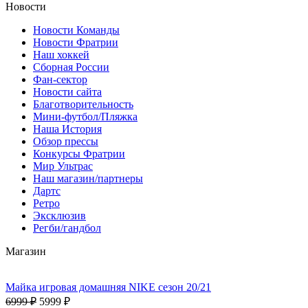
Новости
Новости Команды
Новости Фратрии
Наш хоккей
Сборная России
Фан-cектор
Новости сайта
Благотворительность
Мини-футбол/Пляжка
Наша История
Обзор прессы
Конкурсы Фратрии
Мир Ультрас
Наш магазин/партнеры
Дартс
Ретро
Эксклюзив
Регби/гандбол
Магазин
Майка игровая домашняя NIKE сезон 20/21
6999 ₽
5999 ₽