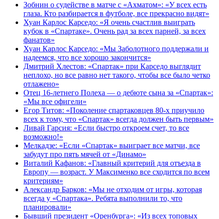
Зобнин о судействе в матче с «Ахматом»: «У всех есть
глаза. Кто разбирается в футболе, все прекрасно видят»
Хуан Карлос Карседо: «Я очень счастлив выиграть
кубок в «Спартаке». Очень рад за всех парней, за всех
фанатов»
Хуан Карлос Карседо: «Мы Заболотного поддержали и
надеемся, что все хорошо закончится»
Дмитрий Хлестов: «Спартак» при Карседо выглядит
неплохо, но все равно нет такого, чтобы все было четко
отлажено»
Отец 16-летнего Полеха — о дебюте сына за «Спартак»:
«Мы все офигели»
Егор Титов: «Поколение спартаковцев 80‑х приучило
всех к тому, что «Спартак» всегда должен быть первым»
Ливай Гарсия: «Если быстро откроем счет, то все
возможно!»
Мелкадзе: «Если «Спартак» выиграет все матчи, все
забудут про пять мячей от «Динамо»
Виталий Кафанов: «Главный критерий для отъезда в
Европу — возраст. У Максименко все сходится по всем
критериям»
Александр Барков: «Мы не отходим от игры, которая
всегда у «Спартака». Ребята выполнили то, что
планировали»
Бывший президент «Оренбурга»: «Из всех топовых