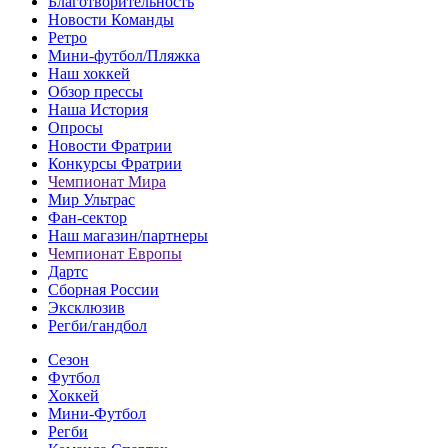
Благотворительность
Новости Команды
Ретро
Мини-футбол/Пляжка
Наш хоккей
Обзор прессы
Наша История
Опросы
Новости Фратрии
Конкурсы Фратрии
Чемпионат Мира
Мир Ультрас
Фан-cектор
Наш магазин/партнеры
Чемпионат Европы
Дартс
Сборная России
Эксклюзив
Регби/гандбол
Сезон
Футбол
Хоккей
Мини-Футбол
Регби