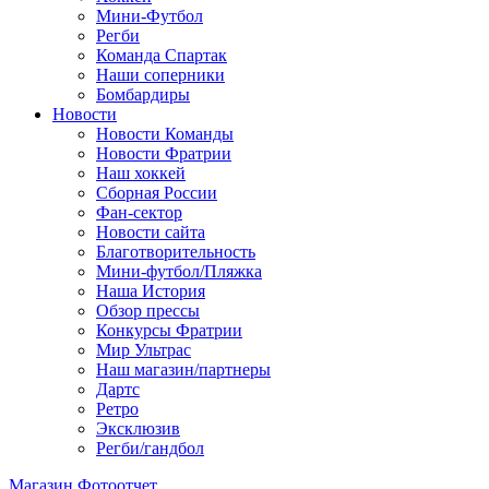
Мини-Футбол
Регби
Команда Спартак
Наши соперники
Бомбардиры
Новости
Новости Команды
Новости Фратрии
Наш хоккей
Сборная России
Фан-cектор
Новости сайта
Благотворительность
Мини-футбол/Пляжка
Наша История
Обзор прессы
Конкурсы Фратрии
Мир Ультрас
Наш магазин/партнеры
Дартс
Ретро
Эксклюзив
Регби/гандбол
Магазин
Фотоотчет