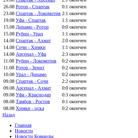
26.08
Ротор - Спартак
0:1
окончен
23.08
Спартак - Локомотив
2:1
окончен
19.08
Уфа - Спартак
1:1
окончен
15.08
Динамо - Ротор
0:0
окончен
15.08
Рубин - Урал
1:1
окончен
14.08
Спартак - Ахмат
2:0
окончен
14.08
Сочи - Химки
1:1
окончен
14.08
Арсенал - Уфа
2:3
окончен
11.08
Рубин - Локомотив
0:2
окончен
11.08
Ротор - Зенит
0:2
окончен
10.08
Урал - Динамо
0:2
окончен
09.08
Спартак - Сочи
2:2
окончен
09.08
Арсенал - Ахмат
0:0
окончен
09.08
Уфа - Краснодар
0:3
окончен
08.08
Тамбов - Ростов
0:1
окончен
08.08
Химки - цска
0:2
окончен
Назад
Главная
Новости
Новости Команды