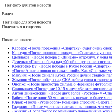
Нет фото для этой новости
Видео
Нет видео для этой новости
Поделиться в соцсетях
Похожие новости:
Каррера: «После поражения «Спартаку» будет очень слож
Карседо: «После прошлого прихода в «Спартак» я успешно
Цыплаков: «После покера с «Динамо» отдохнул, у меня 
Деменко: «После победы над «Уфой» внутреннее состоян
Кристофер Ву: «После победы в Кубке России «Спартак» 
«После Англии пошло по накатанной». Как «Спартак» у
MaкSим: «После финала Кубка России целый стадион пел 
Жамнов: «После победы над СКА ребята ушли в творчес
Онопко: «После просмотра фильма о Черенкове футболист
Слишкович: «Последние 10-15 минут «Зенит» поставил а
Антон Зиньковский: «После двух голов «Ростова» у «Сп
Бабич: «После плюс 50 мне хотелось поехать в более холо
Юран: «После «Русенборга» Романцев спросил: «Серёга,
Гладилин: «После удаления спартаковцы поняли, что могут
Джикия: «После такого болезненного поражения не хочу 