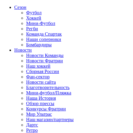
Сезон
Футбол
Хоккей
Мини-Футбол
Регби
Команда Спартак
Наши соперники
Бомбардиры
Новости
Новости Команды
Новости Фратрии
Наш хоккей
Сборная России
Фан-cектор
Новости сайта
Благотворительность
Мини-футбол/Пляжка
Наша История
Обзор прессы
Конкурсы Фратрии
Мир Ультрас
Наш магазин/партнеры
Дартс
Ретро