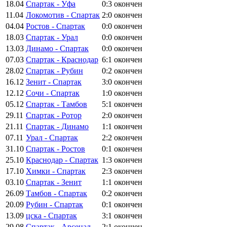
18.04
Спартак - Уфа
0:3
окончен
11.04
Локомотив - Спартак
2:0
окончен
04.04
Ростов - Спартак
0:0
окончен
18.03
Спартак - Урал
0:0
окончен
13.03
Динамо - Спартак
0:0
окончен
07.03
Спартак - Краснодар
6:1
окончен
28.02
Спартак - Рубин
0:2
окончен
16.12
Зенит - Спартак
3:0
окончен
12.12
Сочи - Спартак
1:0
окончен
05.12
Спартак - Тамбов
5:1
окончен
29.11
Спартак - Ротор
2:0
окончен
21.11
Спартак - Динамо
1:1
окончен
07.11
Урал - Спартак
2:2
окончен
31.10
Спартак - Ростов
0:1
окончен
25.10
Краснодар - Спартак
1:3
окончен
17.10
Химки - Спартак
2:3
окончен
03.10
Спартак - Зенит
1:1
окончен
26.09
Тамбов - Спартак
0:2
окончен
20.09
Рубин - Спартак
0:1
окончен
13.09
цска - Спартак
3:1
окончен
29.08
Спартак - Арсенал
2:1
окончен