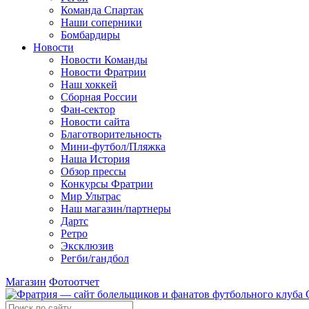
Команда Спартак
Наши соперники
Бомбардиры
Новости
Новости Команды
Новости Фратрии
Наш хоккей
Сборная России
Фан-cектор
Новости сайта
Благотворительность
Мини-футбол/Пляжка
Наша История
Обзор прессы
Конкурсы Фратрии
Мир Ультрас
Наш магазин/партнеры
Дартс
Ретро
Эксклюзив
Регби/гандбол
Магазин
Фотоотчет