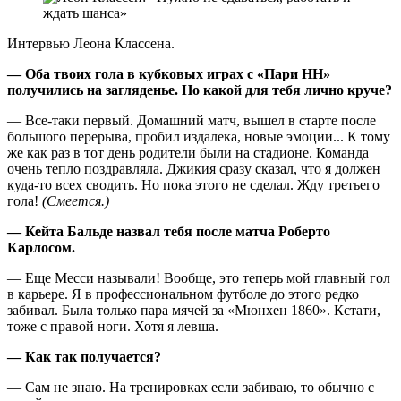
Интервью Леона Классена.
— Оба твоих гола в кубковых играх с «Пари НН»
получились на загляденье. Но какой для тебя лично круче?
— Все-таки первый. Домашний матч, вышел в старте после
большого перерыва, пробил издалека, новые эмоции... К тому
же как раз в тот день родители были на стадионе. Команда
очень тепло поздравляла. Джикия сразу сказал, что я должен
куда-то всех сводить. Но пока этого не сделал. Жду третьего
гола!
(Cмеется.)
— Кейта Бальде назвал тебя после матча Роберто
Карлосом.
— Еще Месси называли! Вообще, это теперь мой главный гол
в карьере. Я в профессиональном футболе до этого редко
забивал. Была только пара мячей за «Мюнхен 1860». Кстати,
тоже с правой ноги. Хотя я левша.
— Как так получается?
— Сам не знаю. На тренировках если забиваю, то обычно с