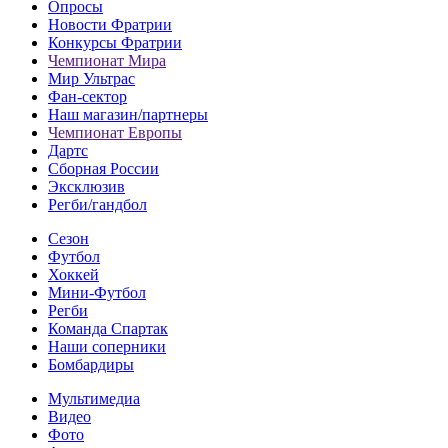
Опросы
Новости Фратрии
Конкурсы Фратрии
Чемпионат Мира
Мир Ультрас
Фан-cектор
Наш магазин/партнеры
Чемпионат Европы
Дартс
Сборная России
Эксклюзив
Регби/гандбол
Сезон
Футбол
Хоккей
Мини-Футбол
Регби
Команда Спартак
Наши соперники
Бомбардиры
Мультимедиа
Видео
Фото