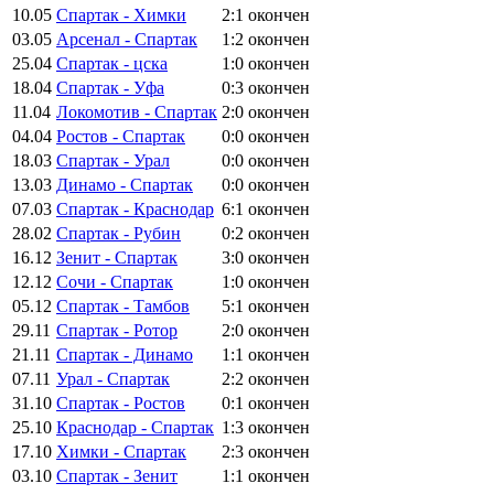
10.05
Спартак - Химки
2:1
окончен
03.05
Арсенал - Спартак
1:2
окончен
25.04
Спартак - цска
1:0
окончен
18.04
Спартак - Уфа
0:3
окончен
11.04
Локомотив - Спартак
2:0
окончен
04.04
Ростов - Спартак
0:0
окончен
18.03
Спартак - Урал
0:0
окончен
13.03
Динамо - Спартак
0:0
окончен
07.03
Спартак - Краснодар
6:1
окончен
28.02
Спартак - Рубин
0:2
окончен
16.12
Зенит - Спартак
3:0
окончен
12.12
Сочи - Спартак
1:0
окончен
05.12
Спартак - Тамбов
5:1
окончен
29.11
Спартак - Ротор
2:0
окончен
21.11
Спартак - Динамо
1:1
окончен
07.11
Урал - Спартак
2:2
окончен
31.10
Спартак - Ростов
0:1
окончен
25.10
Краснодар - Спартак
1:3
окончен
17.10
Химки - Спартак
2:3
окончен
03.10
Спартак - Зенит
1:1
окончен