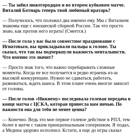
— Ты забил нижегородцам и во втором кубковом матче.
Виталий Ботнарь теперь твой любимый вратарь?
— Получилось, что положил два именно ему. Мы с Виталием
знакомы еще с юношеской сборной России. Так что просто
знаю, как против него играть! (Смеется.)
— После гола у вас было совместное празднование с
Игнатовым, вы прикладывали пальцы к голове. Ты
сказал, что так вы подчеркнули важность ментальности.
Что именно это значит?
— Просто знак того, что важно перебарывать сложные
моменты. Когда не все получается и редко играешь из-за
высокой конкуренции. Нужно не сдаваться, работать,
развиваться, ждать шанса. В этом плане очень многое зависит
от головы.
— После голов «Нижнему» последовала голевая передача в
конце матча с ЦСКА, которая принесла нам ничью. По
важности она для тебя не менее ценна?
— Конечно. Ведь это мое первое голевое действие в РПЛ, тем
более в матче с таким принципиальным соперником. Я подал,
а Медина здорово исполнил. Кстати, я еще до игры сказал