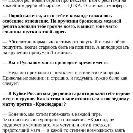
— Посмотрел новый сериал про Бекхэма. Был с ребятами на
хоккейном дерби «Спартак» — ЦСКА. Отличная атмосфера.
— Порой кажется, что к тебе в команде сложилось
особенное отношение. На вручении бронзовых медалей
ребята хлопали тебе громче всего, в микст-зоне часто
слышны шутки в твой адрес.
— Абсолютно нормально к этому отношусь. Я и сам люблю
пошутить, всегда стараюсь быть на позитиве. А аплодировать
на вручении придумал Литвинов.
— Вы с Русланом часто проводите время вместе.
— Недавно проходили с ним квест в стилистике хоррора.
Прикольные эмоции: и страшно, и подумать нужно было как
следует.
— В Кубке России мы досрочно гарантировали себе первое
место в группе. Как в этом плане относиться к последнему
матчу против «Краснодара»?
— Конечно, мы хотим побеждать в каждой игре,
безотносительно турнирного положения. «Краснодар»
лидирует в чемпионате, мы уступили ему в гостях, и
предстоящий матч — в какой-то степени возможность взять