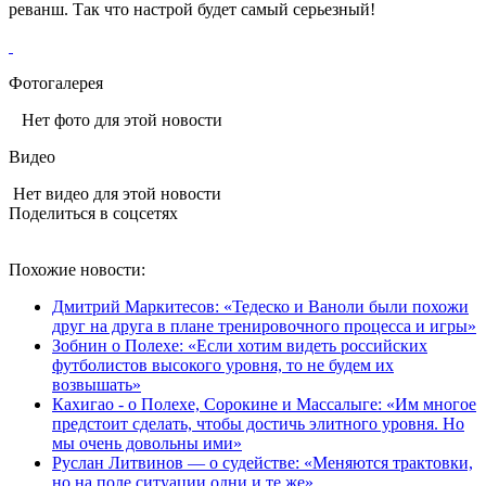
реванш. Так что настрой будет самый серьезный!
Фотогалерея
Нет фото для этой новости
Видео
Нет видео для этой новости
Поделиться в соцсетях
Похожие новости:
Дмитрий Маркитесов: «Тедеско и Ваноли были похожи
друг на друга в плане тренировочного процесса и игры»
Зобнин о Полехе: «Если хотим видеть российских
футболистов высокого уровня, то не будем их
возвышать»
Кахигао - о Полехе, Сорокине и Массалыге: «Им многое
предстоит сделать, чтобы достичь элитного уровня. Но
мы очень довольны ими»
Руслан Литвинов — о судействе: «Меняются трактовки,
но на поле ситуации одни и те же»