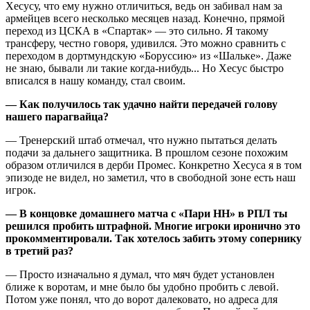
Хесусу, что ему нужно отличиться, ведь он забивал нам за
армейцев всего несколько месяцев назад. Конечно, прямой
переход из ЦСКА в «Спартак» — это сильно. Я такому
трансферу, честно говоря, удивился. Это можно сравнить с
переходом в дортмундскую «Боруссию» из «Шальке». Даже
не знаю, бывали ли такие когда-нибудь... Но Хесус быстро
вписался в нашу команду, стал своим.
— Как получилось так удачно найти передачей голову
нашего парагвайца?
— Тренерский штаб отмечал, что нужно пытаться делать
подачи за дальнего защитника. В прошлом сезоне похожим
образом отличился в дерби Промес. Конкретно Хесуса я в том
эпизоде не видел, но заметил, что в свободной зоне есть наш
игрок.
— В концовке домашнего матча с «Пари НН» в РПЛ ты
решился пробить штрафной. Многие игроки иронично это
прокомментировали. Так хотелось забить этому сопернику
в третий раз?
— Просто изначально я думал, что мяч будет установлен
ближе к воротам, и мне было бы удобно пробить с левой.
Потом уже понял, что до ворот далековато, но адреса для