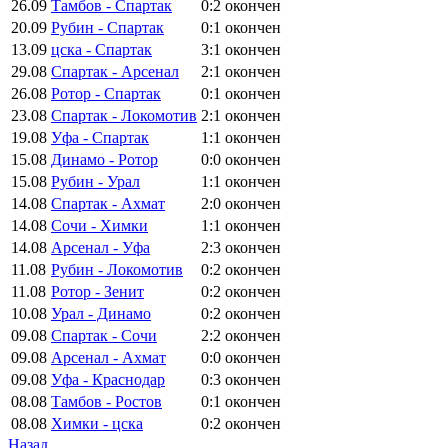
26.09
Тамбов - Спартак
0:2
окончен
20.09
Рубин - Спартак
0:1
окончен
13.09
цска - Спартак
3:1
окончен
29.08
Спартак - Арсенал
2:1
окончен
26.08
Ротор - Спартак
0:1
окончен
23.08
Спартак - Локомотив
2:1
окончен
19.08
Уфа - Спартак
1:1
окончен
15.08
Динамо - Ротор
0:0
окончен
15.08
Рубин - Урал
1:1
окончен
14.08
Спартак - Ахмат
2:0
окончен
14.08
Сочи - Химки
1:1
окончен
14.08
Арсенал - Уфа
2:3
окончен
11.08
Рубин - Локомотив
0:2
окончен
11.08
Ротор - Зенит
0:2
окончен
10.08
Урал - Динамо
0:2
окончен
09.08
Спартак - Сочи
2:2
окончен
09.08
Арсенал - Ахмат
0:0
окончен
09.08
Уфа - Краснодар
0:3
окончен
08.08
Тамбов - Ростов
0:1
окончен
08.08
Химки - цска
0:2
окончен
Назад