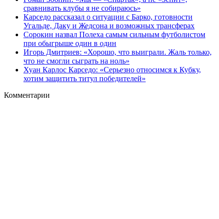
сравнивать клубы я не собираюсь»
Карседо рассказал о ситуации с Барко, готовности
Угальде, Даку и Жедсона и возможных трансферах
Сорокин назвал Полеха самым сильным футболистом
при обыгрыше один в один
Игорь Дмитриев: «Хорошо, что выиграли. Жаль только,
что не смогли сыграть на ноль»
Хуан Карлос Карседо: «Серьезно относимся к Кубку,
хотим защитить титул победителей»
Комментарии