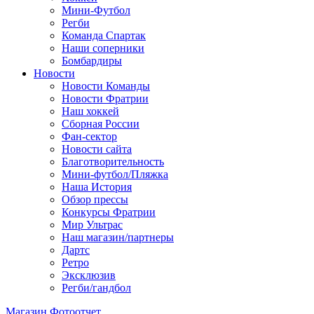
Мини-Футбол
Регби
Команда Спартак
Наши соперники
Бомбардиры
Новости
Новости Команды
Новости Фратрии
Наш хоккей
Сборная России
Фан-cектор
Новости сайта
Благотворительность
Мини-футбол/Пляжка
Наша История
Обзор прессы
Конкурсы Фратрии
Мир Ультрас
Наш магазин/партнеры
Дартс
Ретро
Эксклюзив
Регби/гандбол
Магазин
Фотоотчет