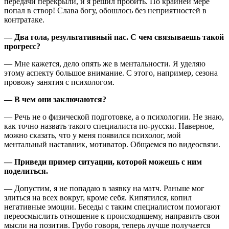
передачи перекрыли, и я решил пробить. По крайней мере
попал в створ! Слава богу, обошлось без неприятностей в
контратаке.
— Два гола, результативный пас. С чем связываешь такой
прогресс?
— Мне кажется, дело опять же в ментальности. Я уделяю
этому аспекту большое внимание. С этого, например, сезона
провожу занятия с психологом.
— В чем они заключаются?
— Речь не о физической подготовке, а о психологии. Не знаю,
как точно назвать такого специалиста по-русски. Наверное,
можно сказать, что у меня появился психолог, мой
ментальный наставник, мотиватор. Общаемся по видеосвязи.
— Приведи пример ситуации, которой можешь с ним
поделиться.
— Допустим, я не попадаю в заявку на матч. Раньше мог
злиться на всех вокруг, кроме себя. Кипятился, копил
негативные эмоции. Беседы с таким специалистом помогают
переосмыслить отношение к происходящему, направить свои
мысли на позитив. Грубо говоря, теперь лучше получается