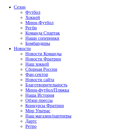
Сезон
Футбол
Хоккей
Мини-Футбол
Регби
Команда Спартак
Наши соперники
Бомбардиры
Новости
Новости Команды
Новости Фратрии
Наш хоккей
Сборная России
Фан-cектор
Новости сайта
Благотворительность
Мини-футбол/Пляжка
Наша История
Обзор прессы
Конкурсы Фратрии
Мир Ультрас
Наш магазин/партнеры
Дартс
Ретро