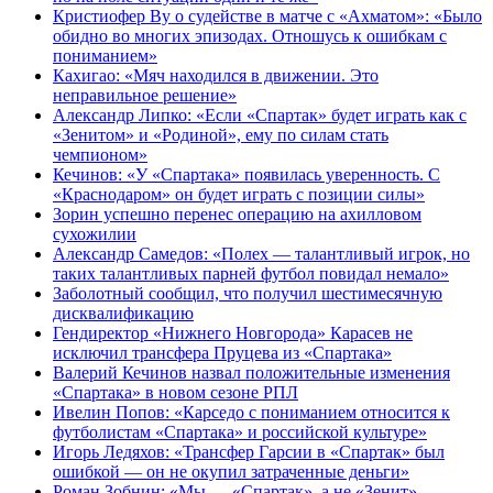
Кристиофер Ву о судействе в матче с «Ахматом»: «Было
обидно во многих эпизодах. Отношусь к ошибкам с
пониманием»
Кахигао: «Мяч находился в движении. Это
неправильное решение»
Александр Липко: «Если «Спартак» будет играть как с
«Зенитом» и «Родиной», ему по силам стать
чемпионом»
Кечинов: «У «Спартака» появилась уверенность. С
«Краснодаром» он будет играть с позиции силы»
Зорин успешно перенес операцию на ахилловом
сухожилии
Александр Самедов: «Полех — талантливый игрок, но
таких талантливых парней футбол повидал немало»
Заболотный сообщил, что получил шестимесячную
дисквалификацию
Гендиректор «Нижнего Новгорода» Карасев не
исключил трансфера Пруцева из «Спартака»
Валерий Кечинов назвал положительные изменения
«Спартака» в новом сезоне РПЛ
Ивелин Попов: «Карседо с пониманием относится к
футболистам «Спартака» и российской культуре»
Игорь Ледяхов: «Трансфер Гарсии в «Спартак» был
ошибкой — он не окупил затраченные деньги»
Роман Зобнин: «Мы — «Спартак», а не «Зенит»,