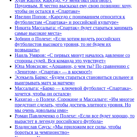
Хуан Карлос Карседо: «У меня был разговор с
Пруцевым. Я честно высказал ему свою позицию: хочу,
чтобы он остался в «Спартаке»
Ивелин Попов: «Карседо с пониманием относится к
футболистам «Спартака» и российской культуре»
Никита Массалыга: «Спартак» будет стараться занимать
самые высокие места»
Зобнин о Полехе: «Если хотим видеть российских
футболистов высокого уровня, то не будем их
возвышать»
Наиль Умяров: «С первых минут началось давление со
стороны судей. Вся команда это чувствует»
Юпа Мовсисян: «Аршавин, о чем ты? По сравнению с
«Зенитом» «Спартак» — в космосе!»
Эсекьель Барко: «Будем стараться становиться сильнее и
выигрывать матч за матчем»
Массалыга: «Барко — ключевой футболист «Спартака»,
хочется, чтобы он остался»
Кахигао - о Полехе, Сорокине и Массалыге: «Им многое
предстоит сделать, чтобы достичь элитного уровня. Но
мы очень довольны ими»
Роман Павлюченко о Полехе: «Если все будет хорошо, то
вырастет в легенду российского футбола»
Владислав Саусь: «Мы приложим все силы, чтобы
бороться за чемпионство»