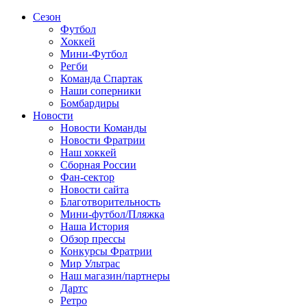
Сезон
Футбол
Хоккей
Мини-Футбол
Регби
Команда Спартак
Наши соперники
Бомбардиры
Новости
Новости Команды
Новости Фратрии
Наш хоккей
Сборная России
Фан-cектор
Новости сайта
Благотворительность
Мини-футбол/Пляжка
Наша История
Обзор прессы
Конкурсы Фратрии
Мир Ультрас
Наш магазин/партнеры
Дартс
Ретро