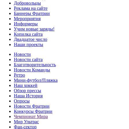
Добровольцы
Реклама на сайте
Баннеры Фратрии
Мероприятия
Информеры
Учим новые заряды!
Копилка сайта
Двадцатое число
Наши проекты
Новости
Новости сайта
Благотворительность
Новости Команды
Ретро
Мини-футбол/Пляжка
Наш хоккей
Обзор прессы
Наша История
Опросы
Новости Фратрии
Конкурсы Фратрии
Чемпионат Мира
Мир Ультрас
Фан-cектор