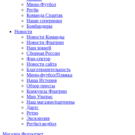
Мини-Футбол
Регби
Команда Спартак
Наши соперники
Бомбардиры
Новости
Новости Команды
Новости Фратрии
Наш хоккей
Сборная России
Фан-cектор
Новости сайта
Благотворительность
Мини-футбол/Пляжка
Наша История
Обзор прессы
Конкурсы Фратрии
Мир Ультрас
Наш магазин/партнеры
Дартс
Ретро
Эксклюзив
Регби/гандбол
Магазин
Фотоотчет