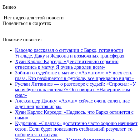
Видео
Нет видео для этой новости
Поделиться в соцсетях
Похожие новости:
Карседо рассказал о ситуации с Барко, готовности
Угальде, Даку и Жедсона и возможных трансферах
Хуан Карлос Карседо: «Действительно серьезно
отнеслись к матчу. Я очень доволен всем»
Зобнин о судействе в матче с «Ахматом»: «У всех есть
глаза. Кто разбирается в футболе, все прекрасно видят»
Руслан Литвинов — о разговоре с судьей: «Спросил: «У
меня бутса как слетела?» Он говорит: «Наверное, сам
снял»
Александер Джику: «Ахмат» сейчас очень силен, нас
ждет непростая игра»
Хуан Карлос Карседо: «Надеюсь, что Барко останется с
нами»
Кудряшов: «Спартак» достаточно часто хорошо начинает
сезон. Если будет показывать стабильный результат, то
поборется за титул»