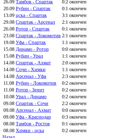
26.09
Тамбов - Спартак
0:2
окончен
20.09
Рубин - Спартак
0:1
окончен
13.09
цска - Спартак
3:1
окончен
29.08
Спартак - Арсенал
2:1
окончен
26.08
Ротор - Спартак
0:1
окончен
23.08
Спартак - Локомотив
2:1
окончен
19.08
Уфа - Спартак
1:1
окончен
15.08
Динамо - Ротор
0:0
окончен
15.08
Рубин - Урал
1:1
окончен
14.08
Спартак - Ахмат
2:0
окончен
14.08
Сочи - Химки
1:1
окончен
14.08
Арсенал - Уфа
2:3
окончен
11.08
Рубин - Локомотив
0:2
окончен
11.08
Ротор - Зенит
0:2
окончен
10.08
Урал - Динамо
0:2
окончен
09.08
Спартак - Сочи
2:2
окончен
09.08
Арсенал - Ахмат
0:0
окончен
09.08
Уфа - Краснодар
0:3
окончен
08.08
Тамбов - Ростов
0:1
окончен
08.08
Химки - цска
0:2
окончен
Назад