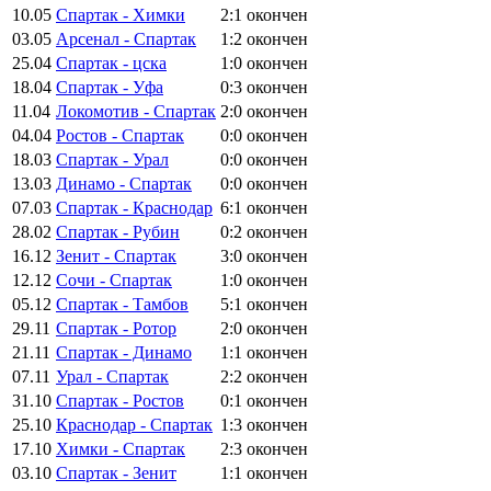
10.05
Спартак - Химки
2:1
окончен
03.05
Арсенал - Спартак
1:2
окончен
25.04
Спартак - цска
1:0
окончен
18.04
Спартак - Уфа
0:3
окончен
11.04
Локомотив - Спартак
2:0
окончен
04.04
Ростов - Спартак
0:0
окончен
18.03
Спартак - Урал
0:0
окончен
13.03
Динамо - Спартак
0:0
окончен
07.03
Спартак - Краснодар
6:1
окончен
28.02
Спартак - Рубин
0:2
окончен
16.12
Зенит - Спартак
3:0
окончен
12.12
Сочи - Спартак
1:0
окончен
05.12
Спартак - Тамбов
5:1
окончен
29.11
Спартак - Ротор
2:0
окончен
21.11
Спартак - Динамо
1:1
окончен
07.11
Урал - Спартак
2:2
окончен
31.10
Спартак - Ростов
0:1
окончен
25.10
Краснодар - Спартак
1:3
окончен
17.10
Химки - Спартак
2:3
окончен
03.10
Спартак - Зенит
1:1
окончен