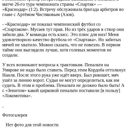
матче 26-го тура чемпионата страны «Спартак» —
«Краснодар» (1:2). Встречу обслуживала бригада арбитров во
главе с Артёмом Чистяковым (Азов).
- «Краснодар» не показал чемпионский футбол со
«Спартаком». Мусаев тут прав. Но из трёх ударов в створ они
забили два. У команды есть класс. Это плюс для них! Меня
удовлетворило качество футбола от «Спартака». Но забитых
мячей не хватило. Можно сказать, что не повезло. В первом
тайме они выглядели лучше, хотя голевых моментов не
создали.
У всех возникают вопросы к трактовкам. Пенальти на
Умярове не надо было ставить. Перед этим Кордоба оттолкнул
Наиля. После этого рука уже идёт вверх. Был рикошет, мяч
ушёл за линию ворот. Судьи не могут определиться, как им
судить. В этом и проблема. Пенальти не должно было быть! А
с «Зенитом» какой цирковой пенальти поставили [в пользу]
«Локомотива».
Фотогалерея
Нет фото для этой новости