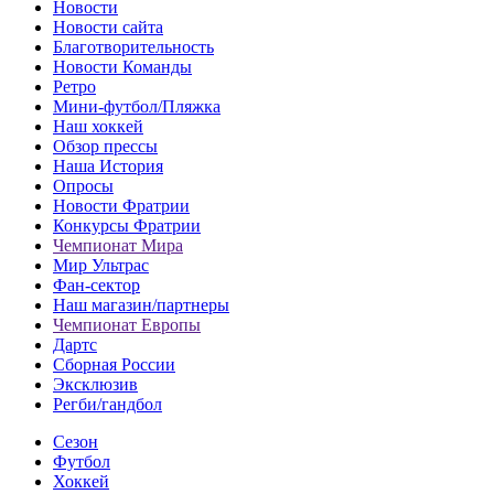
Новости
Новости сайта
Благотворительность
Новости Команды
Ретро
Мини-футбол/Пляжка
Наш хоккей
Обзор прессы
Наша История
Опросы
Новости Фратрии
Конкурсы Фратрии
Чемпионат Мира
Мир Ультрас
Фан-cектор
Наш магазин/партнеры
Чемпионат Европы
Дартс
Сборная России
Эксклюзив
Регби/гандбол
Сезон
Футбол
Хоккей