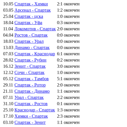
10.05
Спартак - Химки
2:1
окончен
03.05
Арсенал - Спартак
1:2
окончен
25.04
Спартак - цска
1:0
окончен
18.04
Спартак - Уфа
0:3
окончен
11.04
Локомотив - Спартак
2:0
окончен
04.04
Ростов - Спартак
0:0
окончен
18.03
Спартак - Урал
0:0
окончен
13.03
Динамо - Спартак
0:0
окончен
07.03
Спартак - Краснодар
6:1
окончен
28.02
Спартак - Рубин
0:2
окончен
16.12
Зенит - Спартак
3:0
окончен
12.12
Сочи - Спартак
1:0
окончен
05.12
Спартак - Тамбов
5:1
окончен
29.11
Спартак - Ротор
2:0
окончен
21.11
Спартак - Динамо
1:1
окончен
07.11
Урал - Спартак
2:2
окончен
31.10
Спартак - Ростов
0:1
окончен
25.10
Краснодар - Спартак
1:3
окончен
17.10
Химки - Спартак
2:3
окончен
03.10
Спартак - Зенит
1:1
окончен