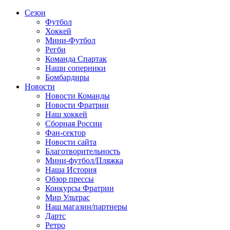
Сезон
Футбол
Хоккей
Мини-Футбол
Регби
Команда Спартак
Наши соперники
Бомбардиры
Новости
Новости Команды
Новости Фратрии
Наш хоккей
Сборная России
Фан-cектор
Новости сайта
Благотворительность
Мини-футбол/Пляжка
Наша История
Обзор прессы
Конкурсы Фратрии
Мир Ультрас
Наш магазин/партнеры
Дартс
Ретро