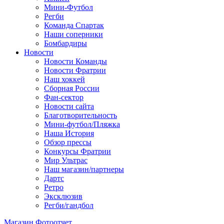
Мини-Футбол
Регби
Команда Спартак
Наши соперники
Бомбардиры
Новости
Новости Команды
Новости Фратрии
Наш хоккей
Сборная России
Фан-cектор
Новости сайта
Благотворительность
Мини-футбол/Пляжка
Наша История
Обзор прессы
Конкурсы Фратрии
Мир Ультрас
Наш магазин/партнеры
Дартс
Ретро
Эксклюзив
Регби/гандбол
Магазин
Фотоотчет