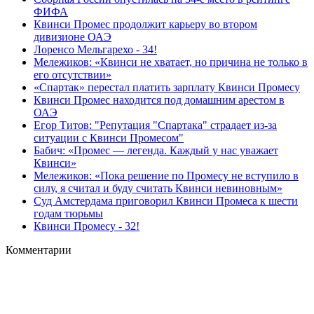
ФИФА
Квинси Промес продолжит карьеру во втором
дивизионе ОАЭ
Лоренсо Мельгарехо - 34!
Мележиков: «Квинси не хватает, но причина не только в
его отсутствии»
«Спартак» перестал платить зарплату Квинси Промесу
Квинси Промес находится под домашним арестом в
ОАЭ
Егор Титов: "Репутация "Спартака" страдает из-за
ситуации с Квинси Промесом"
Бабич: «Промес — легенда. Каждый у нас уважает
Квинси»
Мележиков: «Пока решение по Промесу не вступило в
силу, я считал и буду считать Квинси невиновным»
Суд Амстердама приговорил Квинси Промеса к шести
годам тюрьмы
Квинси Промесу - 32!
Комментарии