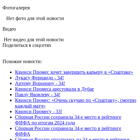
Фотогалерея
Нет фото для этой новости
Видео
Нет видео для этой новости
Поделиться в соцсетях
Похожие новости:
Квинси Промес хочет завершить карьеру в «Спартаке»
Лукасу Фернандо - 34!
Артему Воронину - 34!
Квинси Промеса арестовали в Дубае
Павлу Яковлеву - 34!
Квинси Промес: «Очень скучаю по «Спартаку», смотрю
каждый матч»
Квинси Промесу - 33!
Сборная России сохранила 34‑е место в рейтинге
ФИФА по итогам 2024 года
Сборная России сохранила 34-е место в рейтинге
ФИФА
Сборная России опустилась на 34‑е место в рейтинге