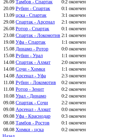
26.09
Тамбов - Спартак
0:2
окончен
20.09
Рубин - Спартак
0:1
окончен
13.09
цска - Спартак
3:1
окончен
29.08
Спартак - Арсенал
2:1
окончен
26.08
Ротор - Спартак
0:1
окончен
23.08
Спартак - Локомотив
2:1
окончен
19.08
Уфа - Спартак
1:1
окончен
15.08
Динамо - Ротор
0:0
окончен
15.08
Рубин - Урал
1:1
окончен
14.08
Спартак - Ахмат
2:0
окончен
14.08
Сочи - Химки
1:1
окончен
14.08
Арсенал - Уфа
2:3
окончен
11.08
Рубин - Локомотив
0:2
окончен
11.08
Ротор - Зенит
0:2
окончен
10.08
Урал - Динамо
0:2
окончен
09.08
Спартак - Сочи
2:2
окончен
09.08
Арсенал - Ахмат
0:0
окончен
09.08
Уфа - Краснодар
0:3
окончен
08.08
Тамбов - Ростов
0:1
окончен
08.08
Химки - цска
0:2
окончен
Назад