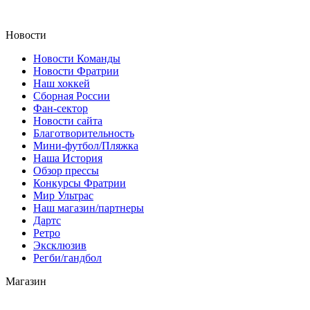
Новости
Новости Команды
Новости Фратрии
Наш хоккей
Сборная России
Фан-cектор
Новости сайта
Благотворительность
Мини-футбол/Пляжка
Наша История
Обзор прессы
Конкурсы Фратрии
Мир Ультрас
Наш магазин/партнеры
Дартс
Ретро
Эксклюзив
Регби/гандбол
Магазин