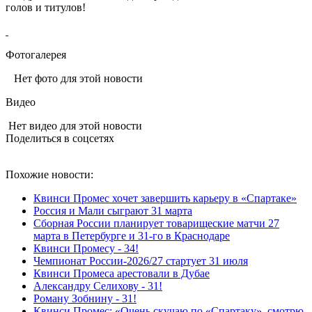
голов и титулов!
Фотогалерея
Нет фото для этой новости
Видео
Нет видео для этой новости
Поделиться в соцсетях
Похожие новости:
Квинси Промес хочет завершить карьеру в «Спартаке»
Россия и Мали сыграют 31 марта
Сборная России планирует товарищеские матчи 27
марта в Петербурге и 31-го в Краснодаре
Квинси Промесу - 34!
Чемпионат России-2026/27 стартует 31 июля
Квинси Промеса арестовали в Дубае
Александру Селихову - 31!
Роману Зобнину - 31!
Квинси Промес: «Очень скучаю по «Спартаку», смотрю