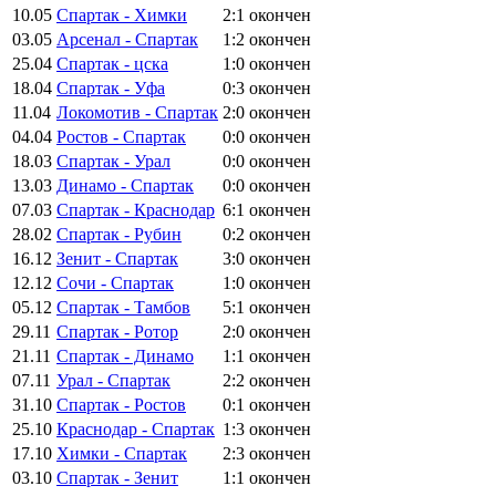
10.05
Спартак - Химки
2:1
окончен
03.05
Арсенал - Спартак
1:2
окончен
25.04
Спартак - цска
1:0
окончен
18.04
Спартак - Уфа
0:3
окончен
11.04
Локомотив - Спартак
2:0
окончен
04.04
Ростов - Спартак
0:0
окончен
18.03
Спартак - Урал
0:0
окончен
13.03
Динамо - Спартак
0:0
окончен
07.03
Спартак - Краснодар
6:1
окончен
28.02
Спартак - Рубин
0:2
окончен
16.12
Зенит - Спартак
3:0
окончен
12.12
Сочи - Спартак
1:0
окончен
05.12
Спартак - Тамбов
5:1
окончен
29.11
Спартак - Ротор
2:0
окончен
21.11
Спартак - Динамо
1:1
окончен
07.11
Урал - Спартак
2:2
окончен
31.10
Спартак - Ростов
0:1
окончен
25.10
Краснодар - Спартак
1:3
окончен
17.10
Химки - Спартак
2:3
окончен
03.10
Спартак - Зенит
1:1
окончен