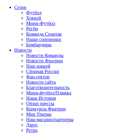
Сезон
Футбол
Хоккей
Мини-Футбол
Регби
Команда Спартак
Наши соперники
Бомбардиры
Новости
Новости Команды
Новости Фратрии
Наш хоккей
Сборная России
Фан-cектор
Новости сайта
Благотворительность
Мини-футбол/Пляжка
Наша История
Обзор прессы
Конкурсы Фратрии
Мир Ультрас
Наш магазин/партнеры
Дартс
Ретро