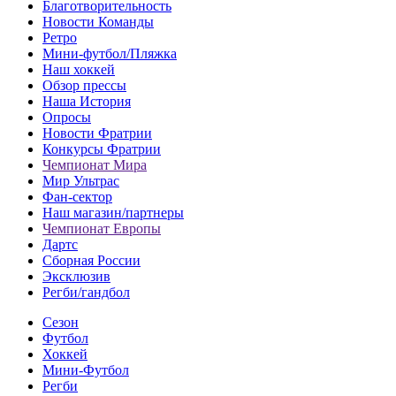
Благотворительность
Новости Команды
Ретро
Мини-футбол/Пляжка
Наш хоккей
Обзор прессы
Наша История
Опросы
Новости Фратрии
Конкурсы Фратрии
Чемпионат Мира
Мир Ультрас
Фан-cектор
Наш магазин/партнеры
Чемпионат Европы
Дартс
Сборная России
Эксклюзив
Регби/гандбол
Сезон
Футбол
Хоккей
Мини-Футбол
Регби