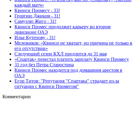
каждый матч»
Квинси Промесу - 33!
Георгию Джикия - 31!
Самуэлю Жиго - 31!
Квинси Промес продолжит карьеру во втором
дивизионе ОАЭ
Илье Кутепову - 31!
Мележиков: «Квинси не хватает, но причина не только в
его отсутствии»
Следующий сезон КХЛ продлится до 31 мая
«Спартак» перестал платить зарплату Квинси Промесу
31 год без Петра Старостина
Квинси Промес находится под домашним арестом в
ОАЭ
Егор Титов: "Репутация "Спартака" страдает из-за
ситуации с Квинси Промесом"
Комментарии