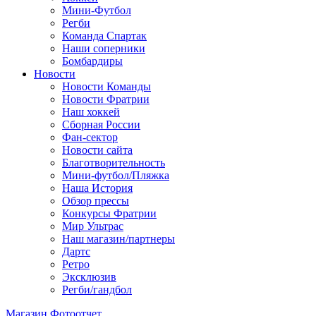
Мини-Футбол
Регби
Команда Спартак
Наши соперники
Бомбардиры
Новости
Новости Команды
Новости Фратрии
Наш хоккей
Сборная России
Фан-cектор
Новости сайта
Благотворительность
Мини-футбол/Пляжка
Наша История
Обзор прессы
Конкурсы Фратрии
Мир Ультрас
Наш магазин/партнеры
Дартс
Ретро
Эксклюзив
Регби/гандбол
Магазин
Фотоотчет