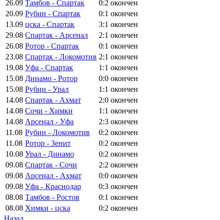
26.09
Тамбов - Спартак
0:2
окончен
20.09
Рубин - Спартак
0:1
окончен
13.09
цска - Спартак
3:1
окончен
29.08
Спартак - Арсенал
2:1
окончен
26.08
Ротор - Спартак
0:1
окончен
23.08
Спартак - Локомотив
2:1
окончен
19.08
Уфа - Спартак
1:1
окончен
15.08
Динамо - Ротор
0:0
окончен
15.08
Рубин - Урал
1:1
окончен
14.08
Спартак - Ахмат
2:0
окончен
14.08
Сочи - Химки
1:1
окончен
14.08
Арсенал - Уфа
2:3
окончен
11.08
Рубин - Локомотив
0:2
окончен
11.08
Ротор - Зенит
0:2
окончен
10.08
Урал - Динамо
0:2
окончен
09.08
Спартак - Сочи
2:2
окончен
09.08
Арсенал - Ахмат
0:0
окончен
09.08
Уфа - Краснодар
0:3
окончен
08.08
Тамбов - Ростов
0:1
окончен
08.08
Химки - цска
0:2
окончен
Назад