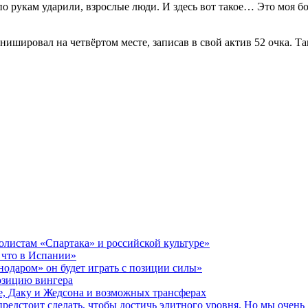
по рукам ударили, взрослые люди. И здесь вот такое… Это моя б
ишировал на четвёртом месте, записав в свой актив 52 очка. 
олистам «Спартака» и российской культуре»
 что в Испании»
нодаром» он будет играть с позиции силы»
озицию вингера
де, Даку и Жедсона и возможных трансферах
предстоит сделать, чтобы достичь элитного уровня. Но мы очен