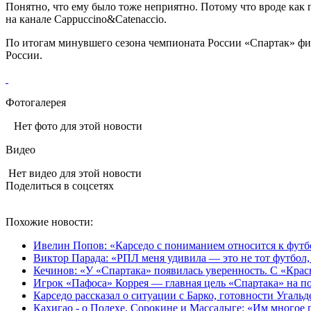
Понятно, что ему было тоже неприятно. Потому что вроде как 
на канале Cappuccino&Catenaccio.
По итогам минувшего сезона чемпионата России «Спартак» фин
России.
Фотогалерея
Нет фото для этой новости
Видео
Нет видео для этой новости
Поделиться в соцсетях
Похожие новости:
Ивелин Попов: «Карседо с пониманием относится к футб
Виктор Парада: «РПЛ меня удивила — это не тот футбол,
Кечинов: «У «Спартака» появилась уверенность. С «Крас
Игрок «Пафоса» Коррея — главная цель «Спартака» на п
Карседо рассказал о ситуации с Барко, готовности Угаль
Кахигао - о Полехе, Сорокине и Массалыге: «Им многое 