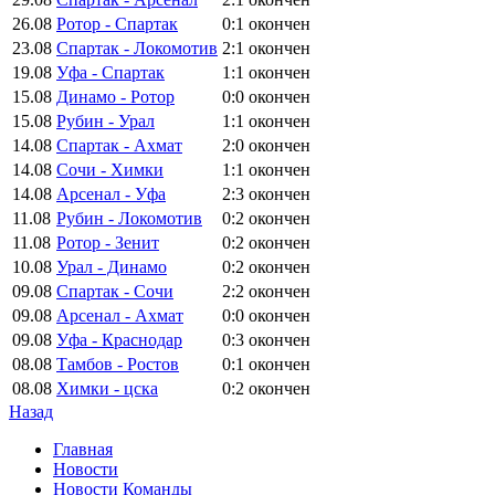
26.08
Ротор - Спартак
0:1
окончен
23.08
Спартак - Локомотив
2:1
окончен
19.08
Уфа - Спартак
1:1
окончен
15.08
Динамо - Ротор
0:0
окончен
15.08
Рубин - Урал
1:1
окончен
14.08
Спартак - Ахмат
2:0
окончен
14.08
Сочи - Химки
1:1
окончен
14.08
Арсенал - Уфа
2:3
окончен
11.08
Рубин - Локомотив
0:2
окончен
11.08
Ротор - Зенит
0:2
окончен
10.08
Урал - Динамо
0:2
окончен
09.08
Спартак - Сочи
2:2
окончен
09.08
Арсенал - Ахмат
0:0
окончен
09.08
Уфа - Краснодар
0:3
окончен
08.08
Тамбов - Ростов
0:1
окончен
08.08
Химки - цска
0:2
окончен
Назад
Главная
Новости
Новости Команды