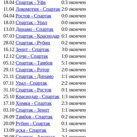
18.04
Спартак - Уфа
0:3
окончен
11.04
Локомотив - Спартак
2:0
окончен
04.04
Ростов - Спартак
0:0
окончен
18.03
Спартак - Урал
0:0
окончен
13.03
Динамо - Спартак
0:0
окончен
07.03
Спартак - Краснодар
6:1
окончен
28.02
Спартак - Рубин
0:2
окончен
16.12
Зенит - Спартак
3:0
окончен
12.12
Сочи - Спартак
1:0
окончен
05.12
Спартак - Тамбов
5:1
окончен
29.11
Спартак - Ротор
2:0
окончен
21.11
Спартак - Динамо
1:1
окончен
07.11
Урал - Спартак
2:2
окончен
31.10
Спартак - Ростов
0:1
окончен
25.10
Краснодар - Спартак
1:3
окончен
17.10
Химки - Спартак
2:3
окончен
03.10
Спартак - Зенит
1:1
окончен
26.09
Тамбов - Спартак
0:2
окончен
20.09
Рубин - Спартак
0:1
окончен
13.09
цска - Спартак
3:1
окончен
29.08
Спартак - Арсенал
2:1
окончен