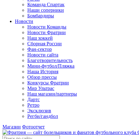
Команда Спартак
Наши соперники
Бомбардиры
Новости
Новости Команды
Новости Фратрии
Наш хоккей
Сборная России
Фан-cектор
Новости сайта
Благотворительность
Мини-футбол/Пляжка
Наша История
Обзор прессы
Конкурсы Фратрии
Мир Ультрас
Наш магазин/партнеры
Дартс
Ретро
Эксклюзив
Регби/гандбол
Магазин
Фотоотчет