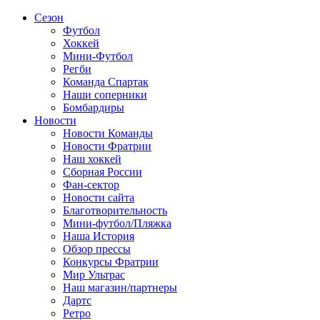
Сезон
Футбол
Хоккей
Мини-Футбол
Регби
Команда Спартак
Наши соперники
Бомбардиры
Новости
Новости Команды
Новости Фратрии
Наш хоккей
Сборная России
Фан-cектор
Новости сайта
Благотворительность
Мини-футбол/Пляжка
Наша История
Обзор прессы
Конкурсы Фратрии
Мир Ультрас
Наш магазин/партнеры
Дартс
Ретро