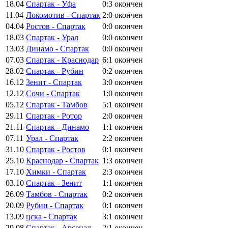
18.04
Спартак - Уфа
0:3
окончен
11.04
Локомотив - Спартак
2:0
окончен
04.04
Ростов - Спартак
0:0
окончен
18.03
Спартак - Урал
0:0
окончен
13.03
Динамо - Спартак
0:0
окончен
07.03
Спартак - Краснодар
6:1
окончен
28.02
Спартак - Рубин
0:2
окончен
16.12
Зенит - Спартак
3:0
окончен
12.12
Сочи - Спартак
1:0
окончен
05.12
Спартак - Тамбов
5:1
окончен
29.11
Спартак - Ротор
2:0
окончен
21.11
Спартак - Динамо
1:1
окончен
07.11
Урал - Спартак
2:2
окончен
31.10
Спартак - Ростов
0:1
окончен
25.10
Краснодар - Спартак
1:3
окончен
17.10
Химки - Спартак
2:3
окончен
03.10
Спартак - Зенит
1:1
окончен
26.09
Тамбов - Спартак
0:2
окончен
20.09
Рубин - Спартак
0:1
окончен
13.09
цска - Спартак
3:1
окончен
29.08
Спартак - Арсенал
2:1
окончен