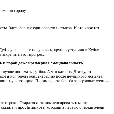
ними по городу.
ты. Здесь больше единоборств и стыков. И это касается
убая у нас не все получалось, крупно уступили в Кубке
 закрепить этот прогресс.
ь и порой даже чрезмерная эмоциональность.
т лучше понимать футбол. А что касается Джику, то
ьше я мог терять концентрацию после неудачного момента,
правильную позицию. Понимаю, что борьба за верховые мячи —
е игроки. Стараемся это компенсировать тем, что
 сказать и про Литвинова, который в первую очередь очень