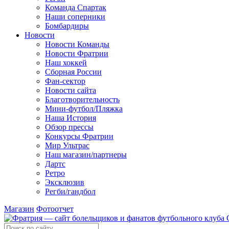
Команда Спартак
Наши соперники
Бомбардиры
Новости
Новости Команды
Новости Фратрии
Наш хоккей
Сборная России
Фан-cектор
Новости сайта
Благотворительность
Мини-футбол/Пляжка
Наша История
Обзор прессы
Конкурсы Фратрии
Мир Ультрас
Наш магазин/партнеры
Дартс
Ретро
Эксклюзив
Регби/гандбол
Магазин
Фотоотчет