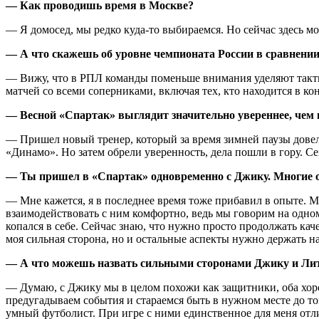
— Как проводишь время в Москве?
— Я домосед, мы редко куда-то выбираемся. Но сейчас здесь м
— А что скажешь об уровне чемпионата России в сравнении
— Вижу, что в РПЛ команды поменьше внимания уделяют тактик
матчей со всеми соперниками, включая тех, кто находится в к
— Весной «Спартак» выглядит значительно увереннее, чем в
— Пришел новый тренер, который за время зимней паузы довел 
«Динамо». Но затем обрели уверенность, дела пошли в гору. С
— Ты пришел в «Спартак» одновременно с Джику. Многие от
— Мне кажется, я в последнее время тоже прибавил в опыте. М
взаимодействовать с ним комфортно, ведь мы говорим на одном
копался в себе. Сейчас знаю, что нужно просто продолжать ка
моя сильная сторона, но и остальные аспекты нужно держать н
— А что можешь назвать сильными сторонами Джику и Ли
— Думаю, с Джику мы в целом похожи как защитники, оба хоро
предугадываем события и стараемся быть в нужном месте до то
умный футболист. При игре с ними единственное для меня от