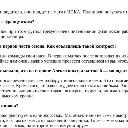
ои родители, они придут на матч с ЦСКА. Планирую погулять с 
 с французским?
е, при этом футбол требует очень интенсивной физической рабо
онце таблицы.
 первой части сезона. Как объясняешь такой контраст?
до команды свои идеи. В первых матчах после возвращения из Д
ейчас нам очень важно успешно провести оставшиеся игры, чтобы
мечали, что на стороне Алекса опыт, а на твоей — молодост
ного времени уделяем разбору с видеоаналитиками. Это помогае
 языке. Кроме того, стараюсь мудрее относиться к ошибкам. Ран
чественно выполнять свои задачи, выигрывать дуэли, занимать 
а высоком уровне.
твинова?
шо действуем в единоборствах. Мы объективно не самые быстры
го, как там окажется нападающий соперника. То же самое можно
личие — язык, на котором мы коммуницируем.