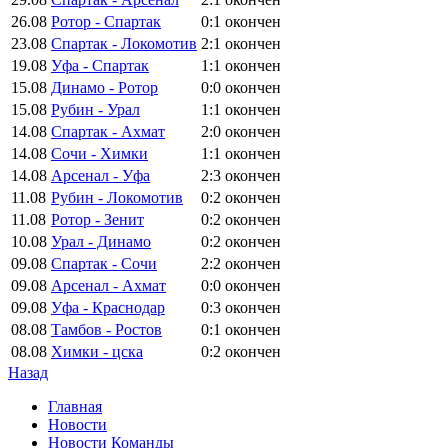
26.08
Ротор - Спартак
0:1
окончен
23.08
Спартак - Локомотив
2:1
окончен
19.08
Уфа - Спартак
1:1
окончен
15.08
Динамо - Ротор
0:0
окончен
15.08
Рубин - Урал
1:1
окончен
14.08
Спартак - Ахмат
2:0
окончен
14.08
Сочи - Химки
1:1
окончен
14.08
Арсенал - Уфа
2:3
окончен
11.08
Рубин - Локомотив
0:2
окончен
11.08
Ротор - Зенит
0:2
окончен
10.08
Урал - Динамо
0:2
окончен
09.08
Спартак - Сочи
2:2
окончен
09.08
Арсенал - Ахмат
0:0
окончен
09.08
Уфа - Краснодар
0:3
окончен
08.08
Тамбов - Ростов
0:1
окончен
08.08
Химки - цска
0:2
окончен
Назад
Главная
Новости
Новости Команды