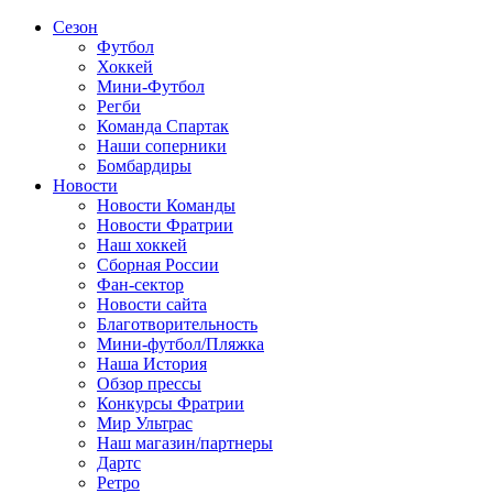
Сезон
Футбол
Хоккей
Мини-Футбол
Регби
Команда Спартак
Наши соперники
Бомбардиры
Новости
Новости Команды
Новости Фратрии
Наш хоккей
Сборная России
Фан-cектор
Новости сайта
Благотворительность
Мини-футбол/Пляжка
Наша История
Обзор прессы
Конкурсы Фратрии
Мир Ультрас
Наш магазин/партнеры
Дартс
Ретро