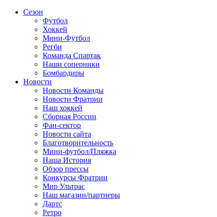
Сезон
Футбол
Хоккей
Мини-Футбол
Регби
Команда Спартак
Наши соперники
Бомбардиры
Новости
Новости Команды
Новости Фратрии
Наш хоккей
Сборная России
Фан-cектор
Новости сайта
Благотворительность
Мини-футбол/Пляжка
Наша История
Обзор прессы
Конкурсы Фратрии
Мир Ультрас
Наш магазин/партнеры
Дартс
Ретро