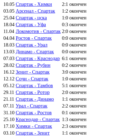
10.05
Спартак - Химки
2:1
окончен
03.05
Арсенал - Спартак
1:2
окончен
25.04
Спартак - цска
1:0
окончен
18.04
Спартак - Уфа
0:3
окончен
11.04
Локомотив - Спартак
2:0
окончен
04.04
Ростов - Спартак
0:0
окончен
18.03
Спартак - Урал
0:0
окончен
13.03
Динамо - Спартак
0:0
окончен
07.03
Спартак - Краснодар
6:1
окончен
28.02
Спартак - Рубин
0:2
окончен
16.12
Зенит - Спартак
3:0
окончен
12.12
Сочи - Спартак
1:0
окончен
05.12
Спартак - Тамбов
5:1
окончен
29.11
Спартак - Ротор
2:0
окончен
21.11
Спартак - Динамо
1:1
окончен
07.11
Урал - Спартак
2:2
окончен
31.10
Спартак - Ростов
0:1
окончен
25.10
Краснодар - Спартак
1:3
окончен
17.10
Химки - Спартак
2:3
окончен
03.10
Спартак - Зенит
1:1
окончен