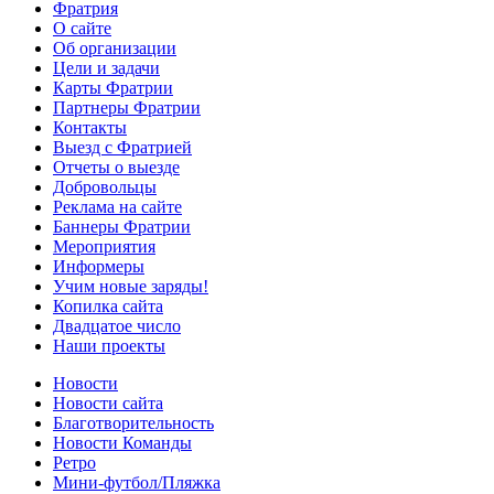
Фратрия
О сайте
Об организации
Цели и задачи
Карты Фратрии
Партнеры Фратрии
Контакты
Выезд с Фратрией
Отчеты о выезде
Добровольцы
Реклама на сайте
Баннеры Фратрии
Мероприятия
Информеры
Учим новые заряды!
Копилка сайта
Двадцатое число
Наши проекты
Новости
Новости сайта
Благотворительность
Новости Команды
Ретро
Мини-футбол/Пляжка