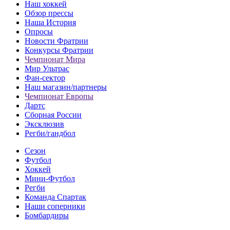
Наш хоккей
Обзор прессы
Наша История
Опросы
Новости Фратрии
Конкурсы Фратрии
Чемпионат Мира
Мир Ультрас
Фан-cектор
Наш магазин/партнеры
Чемпионат Европы
Дартс
Сборная России
Эксклюзив
Регби/гандбол
Сезон
Футбол
Хоккей
Мини-Футбол
Регби
Команда Спартак
Наши соперники
Бомбардиры