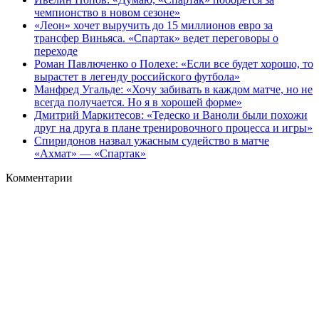
чемпионство в новом сезоне»
«Леон» хочет выручить до 15 миллионов евро за
трансфер Виньяса. «Спартак» ведет переговоры о
переходе
Роман Павлюченко о Полехе: «Если все будет хорошо, то
вырастет в легенду российского футбола»
Манфред Угальде: «Хочу забивать в каждом матче, но не
всегда получается. Но я в хорошей форме»
Дмитрий Маркитесов: «Тедеско и Ваноли были похожи
друг на друга в плане тренировочного процесса и игры»
Спиридонов назвал ужасным судейство в матче
«Ахмат» — «Спартак»
Комментарии