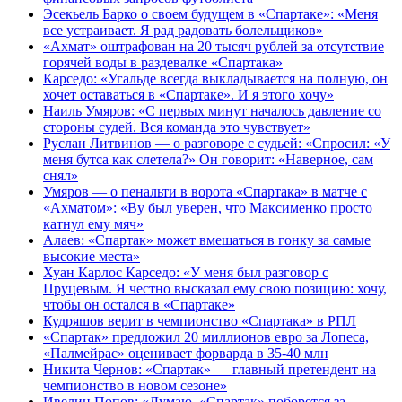
Эсекьель Барко о своем будущем в «Спартаке»: «Меня
все устраивает. Я рад радовать болельщиков»
«Ахмат» оштрафован на 20 тысяч рублей за отсутствие
горячей воды в раздевалке «Спартака»
Карседо: «Угальде всегда выкладывается на полную, он
хочет оставаться в «Спартаке». И я этого хочу»
Наиль Умяров: «С первых минут началось давление со
стороны судей. Вся команда это чувствует»
Руслан Литвинов — о разговоре с судьей: «Спросил: «У
меня бутса как слетела?» Он говорит: «Наверное, сам
снял»
Умяров — о пенальти в ворота «Спартака» в матче с
«Ахматом»: «Ву был уверен, что Максименко просто
катнул ему мяч»
Алаев: «Спартак» может вмешаться в гонку за самые
высокие места»
Хуан Карлос Карседо: «У меня был разговор с
Пруцевым. Я честно высказал ему свою позицию: хочу,
чтобы он остался в «Спартаке»
Кудряшов верит в чемпионство «Спартака» в РПЛ
«Спартак» предложил 20 миллионов евро за Лопеса,
«Палмейрас» оценивает форварда в 35-40 млн
Никита Чернов: «Спартак» — главный претендент на
чемпионство в новом сезоне»
Ивелин Попов: «Думаю, «Спартак» поборется за