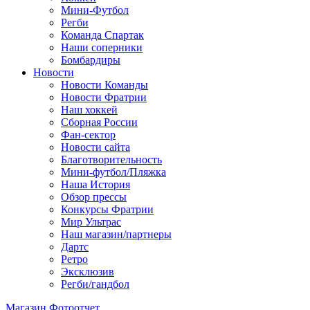
Мини-Футбол
Регби
Команда Спартак
Наши соперники
Бомбардиры
Новости
Новости Команды
Новости Фратрии
Наш хоккей
Сборная России
Фан-cектор
Новости сайта
Благотворительность
Мини-футбол/Пляжка
Наша История
Обзор прессы
Конкурсы Фратрии
Мир Ультрас
Наш магазин/партнеры
Дартс
Ретро
Эксклюзив
Регби/гандбол
Магазин
Фотоотчет