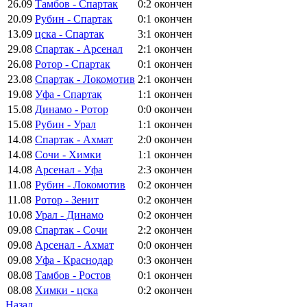
26.09
Тамбов - Спартак
0:2
окончен
20.09
Рубин - Спартак
0:1
окончен
13.09
цска - Спартак
3:1
окончен
29.08
Спартак - Арсенал
2:1
окончен
26.08
Ротор - Спартак
0:1
окончен
23.08
Спартак - Локомотив
2:1
окончен
19.08
Уфа - Спартак
1:1
окончен
15.08
Динамо - Ротор
0:0
окончен
15.08
Рубин - Урал
1:1
окончен
14.08
Спартак - Ахмат
2:0
окончен
14.08
Сочи - Химки
1:1
окончен
14.08
Арсенал - Уфа
2:3
окончен
11.08
Рубин - Локомотив
0:2
окончен
11.08
Ротор - Зенит
0:2
окончен
10.08
Урал - Динамо
0:2
окончен
09.08
Спартак - Сочи
2:2
окончен
09.08
Арсенал - Ахмат
0:0
окончен
09.08
Уфа - Краснодар
0:3
окончен
08.08
Тамбов - Ростов
0:1
окончен
08.08
Химки - цска
0:2
окончен
Назад