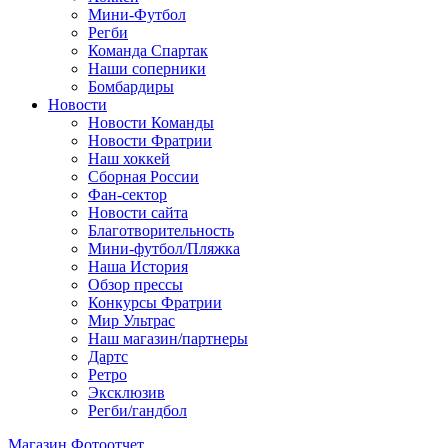
Мини-Футбол
Регби
Команда Спартак
Наши соперники
Бомбардиры
Новости
Новости Команды
Новости Фратрии
Наш хоккей
Сборная России
Фан-cектор
Новости сайта
Благотворительность
Мини-футбол/Пляжка
Наша История
Обзор прессы
Конкурсы Фратрии
Мир Ультрас
Наш магазин/партнеры
Дартс
Ретро
Эксклюзив
Регби/гандбол
Магазин
Фотоотчет