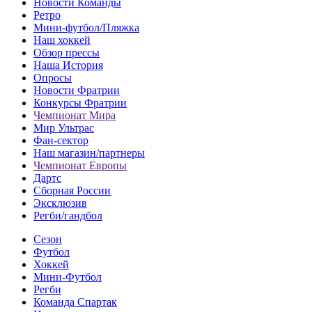
Новости Команды
Ретро
Мини-футбол/Пляжка
Наш хоккей
Обзор прессы
Наша История
Опросы
Новости Фратрии
Конкурсы Фратрии
Чемпионат Мира
Мир Ультрас
Фан-cектор
Наш магазин/партнеры
Чемпионат Европы
Дартс
Сборная России
Эксклюзив
Регби/гандбол
Сезон
Футбол
Хоккей
Мини-Футбол
Регби
Команда Спартак