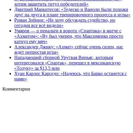
хотим защитить титул победителей»
Дмитрий Маркитесов: «Тедеско и Ваноли были похожи
друг на друга в плане тренировочного процесса и игры»
Роман Зобнин: «Не хочу обсуждать судейство, но
сегодня все всё видели»
Умяров — о пенальти в ворота «Спартака» в матче с
«Ахматом»: «Ву был уверен, что Максименко просто
катнул ему мяч»
Александер Джику: «Ахмат» сейчас очень силен, нас
ждет непростая игра»
Нападающий сборной Уругвая Виньяс, которым
интересовался «Спартак», перешел в мексиканскую
«Толуку» за $13,5 млн
Хуан Карлос Карседо: «Надеюсь, что Барко останется с
нами»
Комментарии