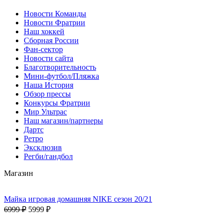
Новости Команды
Новости Фратрии
Наш хоккей
Сборная России
Фан-cектор
Новости сайта
Благотворительность
Мини-футбол/Пляжка
Наша История
Обзор прессы
Конкурсы Фратрии
Мир Ультрас
Наш магазин/партнеры
Дартс
Ретро
Эксклюзив
Регби/гандбол
Магазин
Майка игровая домашняя NIKE сезон 20/21
6999 ₽
5999 ₽