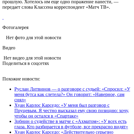
прошлую. Хотелось им еще одно поражение нанести, —
передает слова Классена корреспондент «Матч ТВ».
Фотогалерея
Нет фото для этой новости
Видео
Нет видео для этой новости
Поделиться в соцсетях
Похожие новости:
Руслан Литвинов — о разговоре с судьей: «Спросил: «У
меня бутса как слетела?» Он говорит: «Наверное, сам
снял»
Хуан Карлос Карседо: «У меня был разговор с
Пруцевым. Я честно высказал ему свою позицию: хочу,
чтобы он остался в «Спартаке»
Зобнин о судействе в матче с «Ахматом»: «У всех есть
глаза. Кто разбирается в футболе, все прекрасно видят»
Хуан Карлос Карседо: «Действительно серьезно