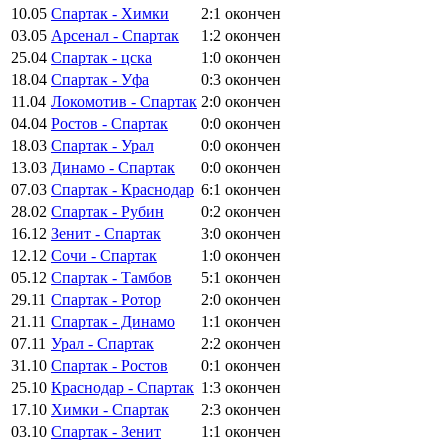
10.05
Спартак - Химки
2:1
окончен
03.05
Арсенал - Спартак
1:2
окончен
25.04
Спартак - цска
1:0
окончен
18.04
Спартак - Уфа
0:3
окончен
11.04
Локомотив - Спартак
2:0
окончен
04.04
Ростов - Спартак
0:0
окончен
18.03
Спартак - Урал
0:0
окончен
13.03
Динамо - Спартак
0:0
окончен
07.03
Спартак - Краснодар
6:1
окончен
28.02
Спартак - Рубин
0:2
окончен
16.12
Зенит - Спартак
3:0
окончен
12.12
Сочи - Спартак
1:0
окончен
05.12
Спартак - Тамбов
5:1
окончен
29.11
Спартак - Ротор
2:0
окончен
21.11
Спартак - Динамо
1:1
окончен
07.11
Урал - Спартак
2:2
окончен
31.10
Спартак - Ростов
0:1
окончен
25.10
Краснодар - Спартак
1:3
окончен
17.10
Химки - Спартак
2:3
окончен
03.10
Спартак - Зенит
1:1
окончен