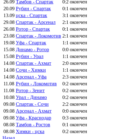
26.09
Тамбов - Спартак
0:2
окончен
20.09
Рубин - Спартак
0:1
окончен
13.09
цска - Спартак
3:1
окончен
29.08
Спартак - Арсенал
2:1
окончен
26.08
Ротор - Спартак
0:1
окончен
23.08
Спартак - Локомотив
2:1
окончен
19.08
Уфа - Спартак
1:1
окончен
15.08
Динамо - Ротор
0:0
окончен
15.08
Рубин - Урал
1:1
окончен
14.08
Спартак - Ахмат
2:0
окончен
14.08
Сочи - Химки
1:1
окончен
14.08
Арсенал - Уфа
2:3
окончен
11.08
Рубин - Локомотив
0:2
окончен
11.08
Ротор - Зенит
0:2
окончен
10.08
Урал - Динамо
0:2
окончен
09.08
Спартак - Сочи
2:2
окончен
09.08
Арсенал - Ахмат
0:0
окончен
09.08
Уфа - Краснодар
0:3
окончен
08.08
Тамбов - Ростов
0:1
окончен
08.08
Химки - цска
0:2
окончен
Назад