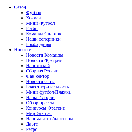
Сезон
Футбол
Хоккей
Мини-Футбол
Регби
Команда Спартак
Наши соперники
Бомбардиры
Новости
Новости Команды
Новости Фратрии
Наш хоккей
Сборная России
Фан-cектор
Новости сайта
Благотворительность
Мини-футбол/Пляжка
Наша История
Обзор прессы
Конкурсы Фратрии
Мир Ультрас
Наш магазин/партнеры
Дартс
Ретро