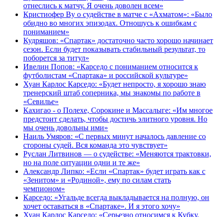
отнеслись к матчу. Я очень доволен всем»
Кристиофер Ву о судействе в матче с «Ахматом»: «Было
обидно во многих эпизодах. Отношусь к ошибкам с
пониманием»
Кудряшов: «Спартак» достаточно часто хорошо начинает
сезон. Если будет показывать стабильный результат, то
поборется за титул»
Ивелин Попов: «Карседо с пониманием относится к
футболистам «Спартака» и российской культуре»
Хуан Карлос Карседо: «Будет непросто, я хорошо знаю
тренерский штаб соперника, мы знакомы по работе в
«Севилье»
Кахигао - о Полехе, Сорокине и Массалыге: «Им многое
предстоит сделать, чтобы достичь элитного уровня. Но
мы очень довольны ими»
Наиль Умяров: «С первых минут началось давление со
стороны судей. Вся команда это чувствует»
Руслан Литвинов — о судействе: «Меняются трактовки,
но на поле ситуации одни и те же»
Александр Липко: «Если «Спартак» будет играть как с
«Зенитом» и «Родиной», ему по силам стать
чемпионом»
Карседо: «Угальде всегда выкладывается на полную, он
хочет оставаться в «Спартаке». И я этого хочу»
Хуан Карлос Карседо: «Серьезно относимся к Кубку,