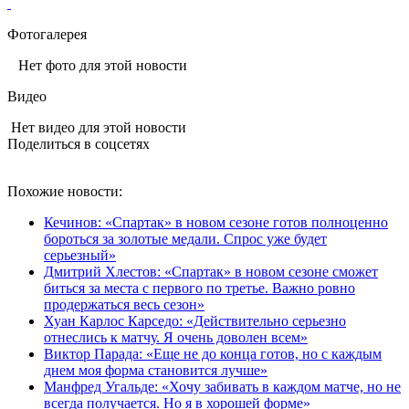
Фотогалерея
Нет фото для этой новости
Видео
Нет видео для этой новости
Поделиться в соцсетях
Похожие новости:
Кечинов: «Спартак» в новом сезоне готов полноценно
бороться за золотые медали. Спрос уже будет
серьезный»
Дмитрий Хлестов: «Спартак» в новом сезоне сможет
биться за места с первого по третье. Важно ровно
продержаться весь сезон»
Хуан Карлос Карседо: «Действительно серьезно
отнеслись к матчу. Я очень доволен всем»
Виктор Парада: «Еще не до конца готов, но с каждым
днем моя форма становится лучше»
Манфред Угальде: «Хочу забивать в каждом матче, но не
всегда получается. Но я в хорошей форме»