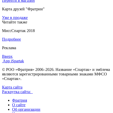
Перейти в магазин
Карта друзей "Фратрии"
Уже в продаже
Читайте также
МиссСпартак 2018
Подробнее
Реклама
Вверх
App iSpartak
© РОО «Фратрия» 2006–2026. Название «Спартак» и эмблема
являются зарегистрированными товарными знаками МФСО
«Спартак».
Карта сайта
Раскрутка сайта:
Фратрия
О сайте
Об организации