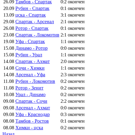
26.09
Тамбов - Спартак
0:2
окончен
20.09
Рубин - Спартак
0:1
окончен
13.09
цска - Спартак
3:1
окончен
29.08
Спартак - Арсенал
2:1
окончен
26.08
Ротор - Спартак
0:1
окончен
23.08
Спартак - Локомотив
2:1
окончен
19.08
Уфа - Спартак
1:1
окончен
15.08
Динамо - Ротор
0:0
окончен
15.08
Рубин - Урал
1:1
окончен
14.08
Спартак - Ахмат
2:0
окончен
14.08
Сочи - Химки
1:1
окончен
14.08
Арсенал - Уфа
2:3
окончен
11.08
Рубин - Локомотив
0:2
окончен
11.08
Ротор - Зенит
0:2
окончен
10.08
Урал - Динамо
0:2
окончен
09.08
Спартак - Сочи
2:2
окончен
09.08
Арсенал - Ахмат
0:0
окончен
09.08
Уфа - Краснодар
0:3
окончен
08.08
Тамбов - Ростов
0:1
окончен
08.08
Химки - цска
0:2
окончен
Назад