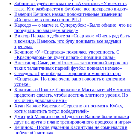
Зобнин о судействе в матче с «Ахматом»: «У всех есть
глаза. Кто разбирается в футболе, все прекрасно видят»
Валерий Кечинов назвал положительные изменения
«Спартака» в новом сезоне РПЛ
Карседо — о матче за Суперкубок: «Было обидно, что не
победили, но мы идем вперед»
Виктор Парада о дебюте за «Спартак»: «Очень рад быть
в команде. Надеюсь, что буду понимать все задумки
тренера»
Кечинов: «У «Спартака» появилась уверенность. С
«Краснодаром» он будет играть с позиции силы»
Александр Самедов: «Полех — талантливый игрок, но
таких талантливых парней футбол повидал немало»
Самедов: «Три победы — хороший и мощный старт
«Спартака». Но пока очень рано говорить о конечном
успехе»
Кахигао - о Полехе, Сорокине и Массалыге: «Им многое
предстоит сделать, чтобы достичь элитного уровня. Но
мы очень довольны ими»
Хуан Карлос Карседо: «Серьезно относимся к Кубку,
хотим защитить титул победителей»
Дмитрий Маркитесов: «Тедеско и Ваноли были похожи
друг на друга в плане тренировочного процесса и игры»
Кечинов: «После удаления Касинтуры не сомневался в
победе «Спартака»