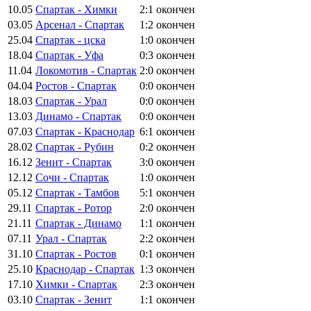
10.05
Спартак - Химки
2:1
окончен
03.05
Арсенал - Спартак
1:2
окончен
25.04
Спартак - цска
1:0
окончен
18.04
Спартак - Уфа
0:3
окончен
11.04
Локомотив - Спартак
2:0
окончен
04.04
Ростов - Спартак
0:0
окончен
18.03
Спартак - Урал
0:0
окончен
13.03
Динамо - Спартак
0:0
окончен
07.03
Спартак - Краснодар
6:1
окончен
28.02
Спартак - Рубин
0:2
окончен
16.12
Зенит - Спартак
3:0
окончен
12.12
Сочи - Спартак
1:0
окончен
05.12
Спартак - Тамбов
5:1
окончен
29.11
Спартак - Ротор
2:0
окончен
21.11
Спартак - Динамо
1:1
окончен
07.11
Урал - Спартак
2:2
окончен
31.10
Спартак - Ростов
0:1
окончен
25.10
Краснодар - Спартак
1:3
окончен
17.10
Химки - Спартак
2:3
окончен
03.10
Спартак - Зенит
1:1
окончен