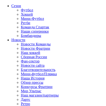
Сезон
Футбол
Хоккей
Мини-Футбол
Регби
Команда Спартак
Наши соперники
Бомбардиры
Новости
Новости Команды
Новости Фратрии
Наш хоккей
Сборная России
Фан-cектор
Новости сайта
Благотворительность
Мини-футбол/Пляжка
Наша История
Обзор прессы
Конкурсы Фратрии
Мир Ультрас
Наш магазин/партнеры
Дартс
Ретро