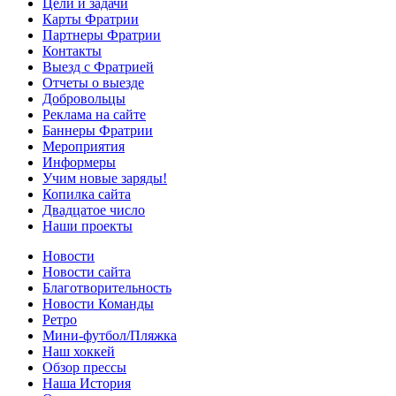
Цели и задачи
Карты Фратрии
Партнеры Фратрии
Контакты
Выезд с Фратрией
Отчеты о выезде
Добровольцы
Реклама на сайте
Баннеры Фратрии
Мероприятия
Информеры
Учим новые заряды!
Копилка сайта
Двадцатое число
Наши проекты
Новости
Новости сайта
Благотворительность
Новости Команды
Ретро
Мини-футбол/Пляжка
Наш хоккей
Обзор прессы
Наша История