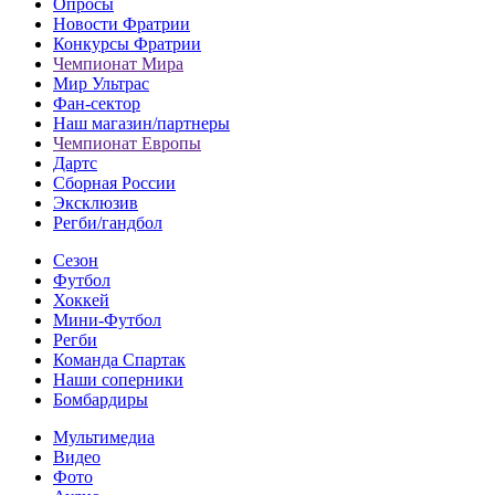
Опросы
Новости Фратрии
Конкурсы Фратрии
Чемпионат Мира
Мир Ультрас
Фан-cектор
Наш магазин/партнеры
Чемпионат Европы
Дартс
Сборная России
Эксклюзив
Регби/гандбол
Сезон
Футбол
Хоккей
Мини-Футбол
Регби
Команда Спартак
Наши соперники
Бомбардиры
Мультимедиа
Видео
Фото