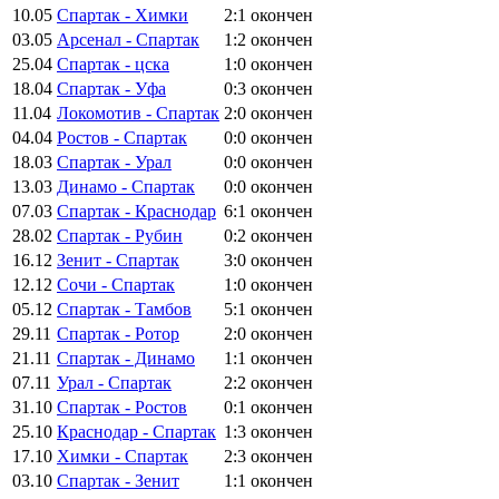
10.05
Спартак - Химки
2:1
окончен
03.05
Арсенал - Спартак
1:2
окончен
25.04
Спартак - цска
1:0
окончен
18.04
Спартак - Уфа
0:3
окончен
11.04
Локомотив - Спартак
2:0
окончен
04.04
Ростов - Спартак
0:0
окончен
18.03
Спартак - Урал
0:0
окончен
13.03
Динамо - Спартак
0:0
окончен
07.03
Спартак - Краснодар
6:1
окончен
28.02
Спартак - Рубин
0:2
окончен
16.12
Зенит - Спартак
3:0
окончен
12.12
Сочи - Спартак
1:0
окончен
05.12
Спартак - Тамбов
5:1
окончен
29.11
Спартак - Ротор
2:0
окончен
21.11
Спартак - Динамо
1:1
окончен
07.11
Урал - Спартак
2:2
окончен
31.10
Спартак - Ростов
0:1
окончен
25.10
Краснодар - Спартак
1:3
окончен
17.10
Химки - Спартак
2:3
окончен
03.10
Спартак - Зенит
1:1
окончен