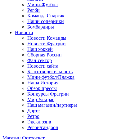
Мини-Футбол
Регби
Команда Спартак
Наши соперники
Бомбардиры
Новости
Новости Команды
Новости Фратрии
Наш хоккей
Сборная России
Фан-cектор
Новости сайта
Благотворительность
Мини-футбол/Пляжка
Наша История
Обзор прессы
Конкурсы Фратрии
Мир Ультрас
Наш магазин/партнеры
Дартс
Ретро
Эксклюзив
Регби/гандбол
Магазин
Фотоотчет