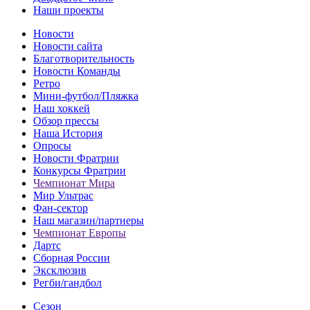
Наши проекты
Новости
Новости сайта
Благотворительность
Новости Команды
Ретро
Мини-футбол/Пляжка
Наш хоккей
Обзор прессы
Наша История
Опросы
Новости Фратрии
Конкурсы Фратрии
Чемпионат Мира
Мир Ультрас
Фан-cектор
Наш магазин/партнеры
Чемпионат Европы
Дартс
Сборная России
Эксклюзив
Регби/гандбол
Сезон