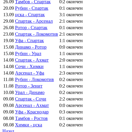
26.09
Тамбов - Спартак
0:2
окончен
20.09
Рубин - Спартак
0:1
окончен
13.09
цска - Спартак
3:1
окончен
29.08
Спартак - Арсенал
2:1
окончен
26.08
Ротор - Спартак
0:1
окончен
23.08
Спартак - Локомотив
2:1
окончен
19.08
Уфа - Спартак
1:1
окончен
15.08
Динамо - Ротор
0:0
окончен
15.08
Рубин - Урал
1:1
окончен
14.08
Спартак - Ахмат
2:0
окончен
14.08
Сочи - Химки
1:1
окончен
14.08
Арсенал - Уфа
2:3
окончен
11.08
Рубин - Локомотив
0:2
окончен
11.08
Ротор - Зенит
0:2
окончен
10.08
Урал - Динамо
0:2
окончен
09.08
Спартак - Сочи
2:2
окончен
09.08
Арсенал - Ахмат
0:0
окончен
09.08
Уфа - Краснодар
0:3
окончен
08.08
Тамбов - Ростов
0:1
окончен
08.08
Химки - цска
0:2
окончен
Назад