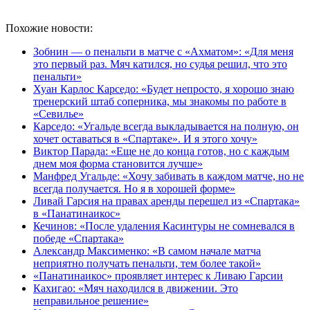
Похожие новости:
Зобнин — о пенальти в матче с «Ахматом»: «Для меня
это первый раз. Мяч катился, но судья решил, что это
пенальти»
Хуан Карлос Карседо: «Будет непросто, я хорошо знаю
тренерский штаб соперника, мы знакомы по работе в
«Севилье»
Карседо: «Угальде всегда выкладывается на полную, он
хочет оставаться в «Спартаке». И я этого хочу»
Виктор Парада: «Еще не до конца готов, но с каждым
днем моя форма становится лучше»
Манфред Угальде: «Хочу забивать в каждом матче, но не
всегда получается. Но я в хорошей форме»
Ливай Гарсия на правах аренды перешел из «Спартака»
в «Панатинаикос»
Кечинов: «После удаления Касинтуры не сомневался в
победе «Спартака»
Александр Максименко: «В самом начале матча
неприятно получать пенальти, тем более такой»
«Панатинаикос» проявляет интерес к Ливаю Гарсии
Кахигао: «Мяч находился в движении. Это
неправильное решение»