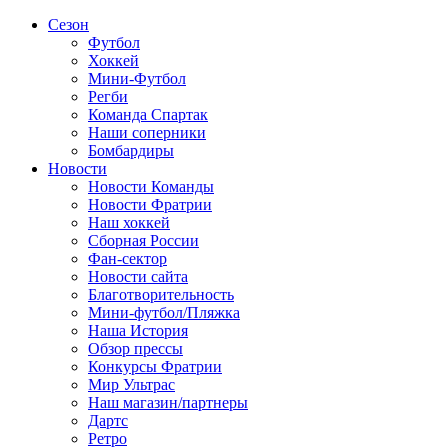
Сезон
Футбол
Хоккей
Мини-Футбол
Регби
Команда Спартак
Наши соперники
Бомбардиры
Новости
Новости Команды
Новости Фратрии
Наш хоккей
Сборная России
Фан-cектор
Новости сайта
Благотворительность
Мини-футбол/Пляжка
Наша История
Обзор прессы
Конкурсы Фратрии
Мир Ультрас
Наш магазин/партнеры
Дартс
Ретро