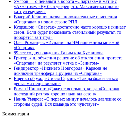
Умяров — о пенальти в ворота «Спартака» в матче с
«Ахматом»: «Ву был уверен, что Максименко просто
катнул ему мяч»
Валерий Кечинов назвал положительные изменения
«Спартака» в новом сезоне РПЛ
Кудряшов: «Спартак» достаточно часто хорошо начинает
сезон. Если будет показывать стабильный результат, то
поборется за титул»
Олег Романцев: «Испания на ЧМ напомнила мне мой
«Спартак»
89 лет со дня рождения Галимзяна Хусаинова
Григорьянц объяснил решение об отклонении протеста
«Спартака» на результат матча с «Зенитом»
Гендиректор «Нижнего Новгорода» Карасев не
исключил трансфера Пруцева из «Спартака»
Ещенко об уходе Ливая Гарсии: «Так разбрасываться
деньгами неправильно»
Роман Шишкин: «Даже не вспомню, когда «Спартак»
последний раз так хорошо начинал сезон»
Наиль Умяров: «С первых минут началось давление со
стороны судей. Вся команда это чувствует»
Комментарии