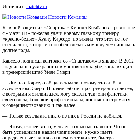
Источник:
matchtv.ru
Новости Команды
Бывший защитник «Спартака» Кирилл Комбаров в разговоре
с «Матч ТВ» пожелал удачи новому главному тренеру
«красно‑белых» Хуану Карседо, но заявил, что этот не тот
специалист, который способен сделать команду чемпионом на
долгие годы.
Карседо подписал контракт со «Спартаком» в январе. В 2012
году испанец уже работал в московском клубе, когда входил
в тренерский штаб Унаи Эмери.
— Лично с Карседо общались мало, потому что он был
ассистентом Эмери. В плане работы про тренеров‑испанцев,
с которыми я сталкивался, могу сказать так: они фанатики
своего дела, большие профессионалы, постоянно стремятся
к совершенствованию и так далее.
— Только результата никто из них в России не добился.
— Этому, скорее всего, мешает разный менталитет. Чтобы
быть успешным в нашем чемпионате, нужно иметь
определенные знания о нашем менталитете, быстро