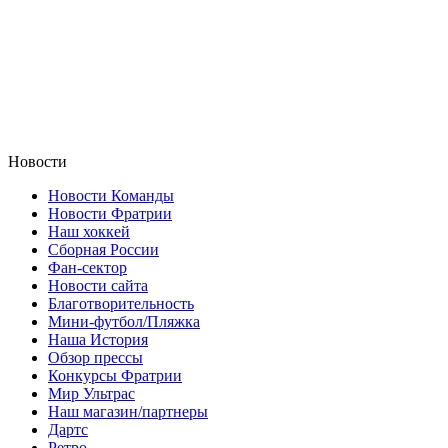
Новости
Новости Команды
Новости Фратрии
Наш хоккей
Сборная России
Фан-cектор
Новости сайта
Благотворительность
Мини-футбол/Пляжка
Наша История
Обзор прессы
Конкурсы Фратрии
Мир Ультрас
Наш магазин/партнеры
Дартс
Ретро