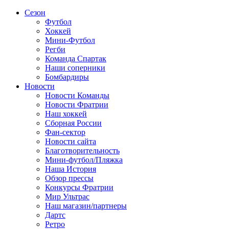
Сезон
Футбол
Хоккей
Мини-Футбол
Регби
Команда Спартак
Наши соперники
Бомбардиры
Новости
Новости Команды
Новости Фратрии
Наш хоккей
Сборная России
Фан-cектор
Новости сайта
Благотворительность
Мини-футбол/Пляжка
Наша История
Обзор прессы
Конкурсы Фратрии
Мир Ультрас
Наш магазин/партнеры
Дартс
Ретро