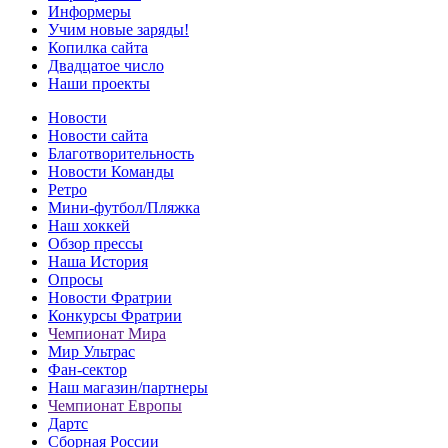
Информеры
Учим новые заряды!
Копилка сайта
Двадцатое число
Наши проекты
Новости
Новости сайта
Благотворительность
Новости Команды
Ретро
Мини-футбол/Пляжка
Наш хоккей
Обзор прессы
Наша История
Опросы
Новости Фратрии
Конкурсы Фратрии
Чемпионат Мира
Мир Ультрас
Фан-cектор
Наш магазин/партнеры
Чемпионат Европы
Дартс
Сборная России