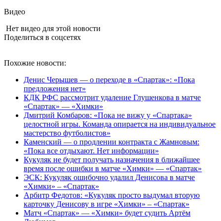
Видео
Нет видео для этой новости
Поделиться в соцсетях
Похожие новости:
Денис Черышев — о переходе в «Спартак»: «Пока
предложения нет»
КДК РФС рассмотрит удаление Глушенкова в матче
«Спартак» — «Химки»
Дмитрий Комбаров: «Пока не вижу у «Спартака»
целостной игры. Команда опирается на индивидуальное
мастерство футболистов»
Каменский — о продлении контракта с Жамновым:
«Пока все отдыхают. Нет информации»
Кукуляк не будет получать назначения в ближайшее
время после ошибки в матче «Химки» — «Спартак»
ЭСК: Кукуляк ошибочно удалил Денисова в матче
«Химки» – «Спартак»
Арбитр Федотов: «Кукуляк просто выдумал вторую
карточку Денисову в игре «Химки» – «Спартак»
Матч «Спартак» — «Химки» будет судить Артём