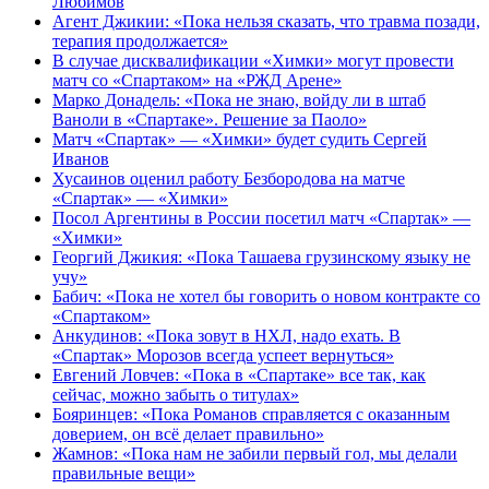
Любимов
Агент Джикии: «Пока нельзя сказать, что травма позади,
терапия продолжается»
В случае дисквалификации «Химки» могут провести
матч со «Спартаком» на «РЖД Арене»
Марко Донадель: «Пока не знаю, войду ли в штаб
Ваноли в «Спартаке». Решение за Паоло»
Матч «Спартак» — «Химки» будет судить Сергей
Иванов
Хусаинов оценил работу Безбородова на матче
«Спартак» — «Химки»
Посол Аргентины в России посетил матч «Спартак» —
«Химки»
Георгий Джикия: «Пока Ташаева грузинскому языку не
учу»
Бабич: «Пока не хотел бы говорить о новом контракте со
«Спартаком»
Анкудинов: «Пока зовут в НХЛ, надо ехать. В
«Спартак» Морозов всегда успеет вернуться»
Евгений Ловчев: «Пока в «Спартаке» все так, как
сейчас, можно забыть о титулах»
Бояринцев: «Пока Романов справляется с оказанным
доверием, он всё делает правильно»
Жамнов: «Пока нам не забили первый гол, мы делали
правильные вещи»