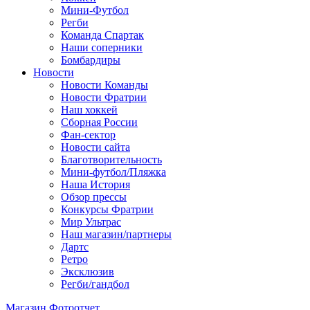
Мини-Футбол
Регби
Команда Спартак
Наши соперники
Бомбардиры
Новости
Новости Команды
Новости Фратрии
Наш хоккей
Сборная России
Фан-cектор
Новости сайта
Благотворительность
Мини-футбол/Пляжка
Наша История
Обзор прессы
Конкурсы Фратрии
Мир Ультрас
Наш магазин/партнеры
Дартс
Ретро
Эксклюзив
Регби/гандбол
Магазин
Фотоотчет