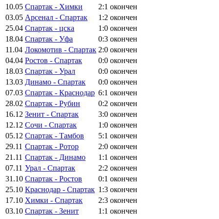
10.05
Спартак - Химки
2:1
окончен
03.05
Арсенал - Спартак
1:2
окончен
25.04
Спартак - цска
1:0
окончен
18.04
Спартак - Уфа
0:3
окончен
11.04
Локомотив - Спартак
2:0
окончен
04.04
Ростов - Спартак
0:0
окончен
18.03
Спартак - Урал
0:0
окончен
13.03
Динамо - Спартак
0:0
окончен
07.03
Спартак - Краснодар
6:1
окончен
28.02
Спартак - Рубин
0:2
окончен
16.12
Зенит - Спартак
3:0
окончен
12.12
Сочи - Спартак
1:0
окончен
05.12
Спартак - Тамбов
5:1
окончен
29.11
Спартак - Ротор
2:0
окончен
21.11
Спартак - Динамо
1:1
окончен
07.11
Урал - Спартак
2:2
окончен
31.10
Спартак - Ростов
0:1
окончен
25.10
Краснодар - Спартак
1:3
окончен
17.10
Химки - Спартак
2:3
окончен
03.10
Спартак - Зенит
1:1
окончен