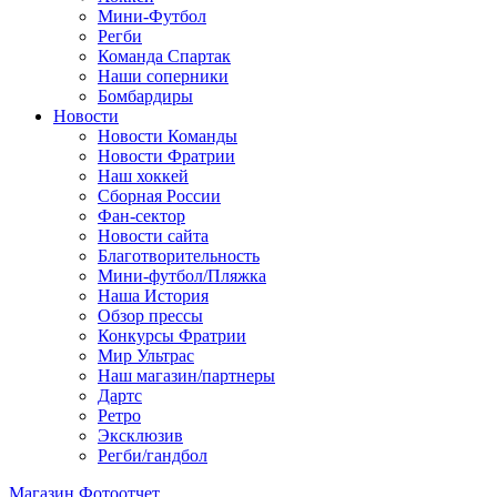
Мини-Футбол
Регби
Команда Спартак
Наши соперники
Бомбардиры
Новости
Новости Команды
Новости Фратрии
Наш хоккей
Сборная России
Фан-cектор
Новости сайта
Благотворительность
Мини-футбол/Пляжка
Наша История
Обзор прессы
Конкурсы Фратрии
Мир Ультрас
Наш магазин/партнеры
Дартс
Ретро
Эксклюзив
Регби/гандбол
Магазин
Фотоотчет