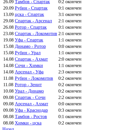
26.09
Тамбов - Спартак
0:2
окончен
20.09
Рубин - Спартак
0:1
окончен
13.09
цска - Спартак
3:1
окончен
29.08
Спартак - Арсенал
2:1
окончен
26.08
Ротор - Спартак
0:1
окончен
23.08
Спартак - Локомотив
2:1
окончен
19.08
Уфа - Спартак
1:1
окончен
15.08
Динамо - Ротор
0:0
окончен
15.08
Рубин - Урал
1:1
окончен
14.08
Спартак - Ахмат
2:0
окончен
14.08
Сочи - Химки
1:1
окончен
14.08
Арсенал - Уфа
2:3
окончен
11.08
Рубин - Локомотив
0:2
окончен
11.08
Ротор - Зенит
0:2
окончен
10.08
Урал - Динамо
0:2
окончен
09.08
Спартак - Сочи
2:2
окончен
09.08
Арсенал - Ахмат
0:0
окончен
09.08
Уфа - Краснодар
0:3
окончен
08.08
Тамбов - Ростов
0:1
окончен
08.08
Химки - цска
0:2
окончен
Назад