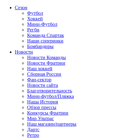
Сезон
Футбол
Хоккей
Мини-Футбол
Регби
Команда Спартак
Наши соперники
Бомбардиры
Новости
Новости Команды
Новости Фратрии
Наш хоккей
Сборная России
Фан-cектор
Новости сайта
Благотворительность
Мини-футбол/Пляжка
Наша История
Обзор прессы
Конкурсы Фратрии
Мир Ультрас
Наш магазин/партнеры
Дартс
Ретро