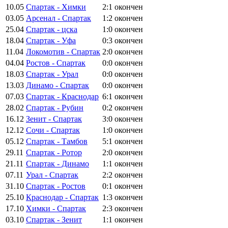
10.05
Спартак - Химки
2:1
окончен
03.05
Арсенал - Спартак
1:2
окончен
25.04
Спартак - цска
1:0
окончен
18.04
Спартак - Уфа
0:3
окончен
11.04
Локомотив - Спартак
2:0
окончен
04.04
Ростов - Спартак
0:0
окончен
18.03
Спартак - Урал
0:0
окончен
13.03
Динамо - Спартак
0:0
окончен
07.03
Спартак - Краснодар
6:1
окончен
28.02
Спартак - Рубин
0:2
окончен
16.12
Зенит - Спартак
3:0
окончен
12.12
Сочи - Спартак
1:0
окончен
05.12
Спартак - Тамбов
5:1
окончен
29.11
Спартак - Ротор
2:0
окончен
21.11
Спартак - Динамо
1:1
окончен
07.11
Урал - Спартак
2:2
окончен
31.10
Спартак - Ростов
0:1
окончен
25.10
Краснодар - Спартак
1:3
окончен
17.10
Химки - Спартак
2:3
окончен
03.10
Спартак - Зенит
1:1
окончен