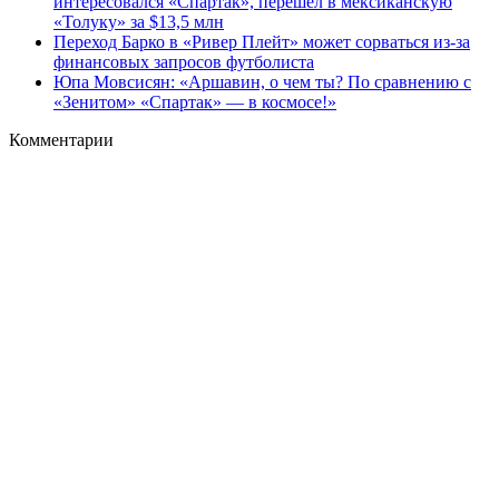
интересовался «Спартак», перешел в мексиканскую
«Толуку» за $13,5 млн
Переход Барко в «Ривер Плейт» может сорваться из‑за
финансовых запросов футболиста
Юпа Мовсисян: «Аршавин, о чем ты? По сравнению с
«Зенитом» «Спартак» — в космосе!»
Комментарии