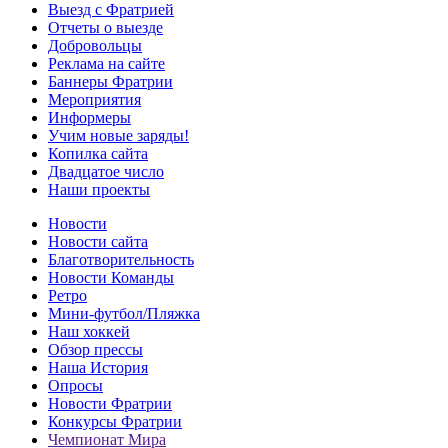
Выезд с Фратрией
Отчеты о выезде
Добровольцы
Реклама на сайте
Баннеры Фратрии
Мероприятия
Информеры
Учим новые заряды!
Копилка сайта
Двадцатое число
Наши проекты
Новости
Новости сайта
Благотворительность
Новости Команды
Ретро
Мини-футбол/Пляжка
Наш хоккей
Обзор прессы
Наша История
Опросы
Новости Фратрии
Конкурсы Фратрии
Чемпионат Мира