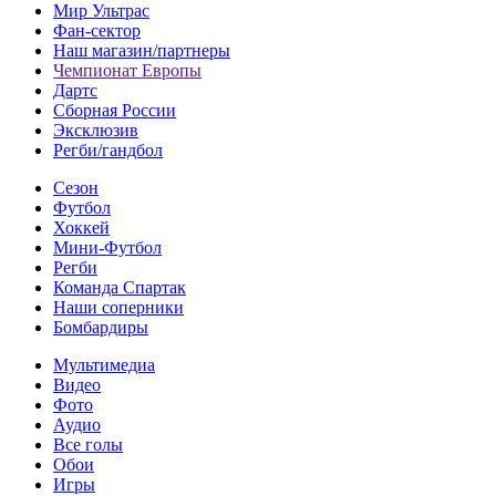
Мир Ультрас
Фан-cектор
Наш магазин/партнеры
Чемпионат Европы
Дартс
Сборная России
Эксклюзив
Регби/гандбол
Сезон
Футбол
Хоккей
Мини-Футбол
Регби
Команда Спартак
Наши соперники
Бомбардиры
Мультимедиа
Видео
Фото
Аудио
Все голы
Обои
Игры