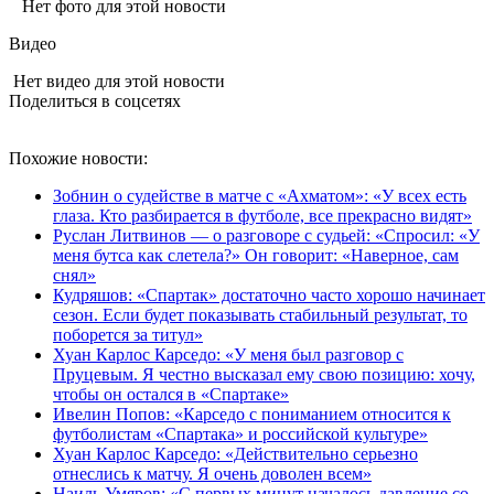
Нет фото для этой новости
Видео
Нет видео для этой новости
Поделиться в соцсетях
Похожие новости:
Зобнин о судействе в матче с «Ахматом»: «У всех есть
глаза. Кто разбирается в футболе, все прекрасно видят»
Руслан Литвинов — о разговоре с судьей: «Спросил: «У
меня бутса как слетела?» Он говорит: «Наверное, сам
снял»
Кудряшов: «Спартак» достаточно часто хорошо начинает
сезон. Если будет показывать стабильный результат, то
поборется за титул»
Хуан Карлос Карседо: «У меня был разговор с
Пруцевым. Я честно высказал ему свою позицию: хочу,
чтобы он остался в «Спартаке»
Ивелин Попов: «Карседо с пониманием относится к
футболистам «Спартака» и российской культуре»
Хуан Карлос Карседо: «Действительно серьезно
отнеслись к матчу. Я очень доволен всем»
Наиль Умяров: «С первых минут началось давление со