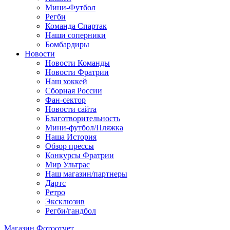
Мини-Футбол
Регби
Команда Спартак
Наши соперники
Бомбардиры
Новости
Новости Команды
Новости Фратрии
Наш хоккей
Сборная России
Фан-cектор
Новости сайта
Благотворительность
Мини-футбол/Пляжка
Наша История
Обзор прессы
Конкурсы Фратрии
Мир Ультрас
Наш магазин/партнеры
Дартс
Ретро
Эксклюзив
Регби/гандбол
Магазин
Фотоотчет