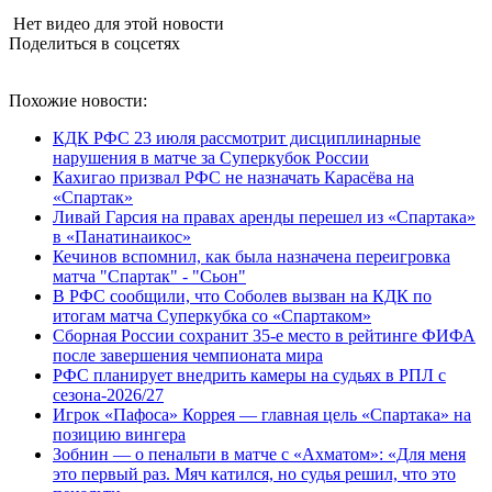
Нет видео для этой новости
Поделиться в соцсетях
Похожие новости:
КДК РФС 23 июля рассмотрит дисциплинарные
нарушения в матче за Суперкубок России
Кахигао призвал РФС не назначать Карасёва на
«Спартак»
Ливай Гарсия на правах аренды перешел из «Спартака»
в «Панатинаикос»
Кечинов вспомнил, как была назначена переигровка
матча "Спартак" - "Сьон"
В РФС сообщили, что Соболев вызван на КДК по
итогам матча Суперкубка со «Спартаком»
Сборная России сохранит 35-е место в рейтинге ФИФА
после завершения чемпионата мира
РФС планирует внедрить камеры на судьях в РПЛ с
сезона-2026/27
Игрок «Пафоса» Коррея — главная цель «Спартака» на
позицию вингера
Зобнин — о пенальти в матче с «Ахматом»: «Для меня
это первый раз. Мяч катился, но судья решил, что это