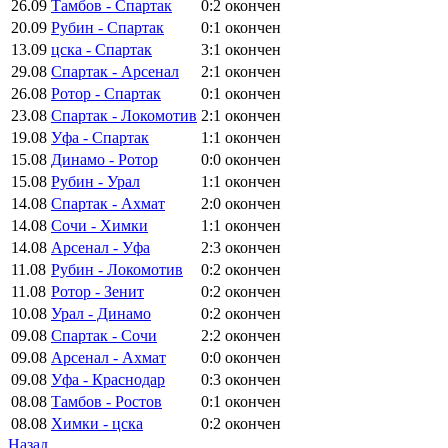
26.09
Тамбов - Спартак
0:2
окончен
20.09
Рубин - Спартак
0:1
окончен
13.09
цска - Спартак
3:1
окончен
29.08
Спартак - Арсенал
2:1
окончен
26.08
Ротор - Спартак
0:1
окончен
23.08
Спартак - Локомотив
2:1
окончен
19.08
Уфа - Спартак
1:1
окончен
15.08
Динамо - Ротор
0:0
окончен
15.08
Рубин - Урал
1:1
окончен
14.08
Спартак - Ахмат
2:0
окончен
14.08
Сочи - Химки
1:1
окончен
14.08
Арсенал - Уфа
2:3
окончен
11.08
Рубин - Локомотив
0:2
окончен
11.08
Ротор - Зенит
0:2
окончен
10.08
Урал - Динамо
0:2
окончен
09.08
Спартак - Сочи
2:2
окончен
09.08
Арсенал - Ахмат
0:0
окончен
09.08
Уфа - Краснодар
0:3
окончен
08.08
Тамбов - Ростов
0:1
окончен
08.08
Химки - цска
0:2
окончен
Назад