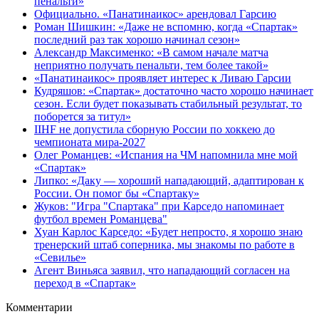
пенальти»
Официально. «Панатинаикос» арендовал Гарсию
Роман Шишкин: «Даже не вспомню, когда «Спартак»
последний раз так хорошо начинал сезон»
Александр Максименко: «В самом начале матча
неприятно получать пенальти, тем более такой»
«Панатинаикос» проявляет интерес к Ливаю Гарсии
Кудряшов: «Спартак» достаточно часто хорошо начинает
сезон. Если будет показывать стабильный результат, то
поборется за титул»
IIHF не допустила сборную России по хоккею до
чемпионата мира‑2027
Олег Романцев: «Испания на ЧМ напомнила мне мой
«Спартак»
Липко: «Даку — хороший нападающий, адаптирован к
России. Он помог бы «Спартаку»
Жуков: "Игра "Спартака" при Карседо напоминает
футбол времен Романцева"
Хуан Карлос Карседо: «Будет непросто, я хорошо знаю
тренерский штаб соперника, мы знакомы по работе в
«Севилье»
Агент Виньяса заявил, что нападающий согласен на
переход в «Спартак»
Комментарии