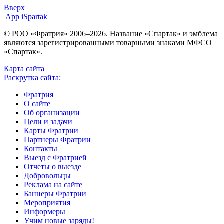
Вверх
App iSpartak
© РОО «Фратрия» 2006–2026. Название «Спартак» и эмблема
являются зарегистрированными товарными знаками МФСО
«Спартак».
Карта сайта
Раскрутка сайта:
Фратрия
О сайте
Об организации
Цели и задачи
Карты Фратрии
Партнеры Фратрии
Контакты
Выезд с Фратрией
Отчеты о выезде
Добровольцы
Реклама на сайте
Баннеры Фратрии
Мероприятия
Информеры
Учим новые заряды!