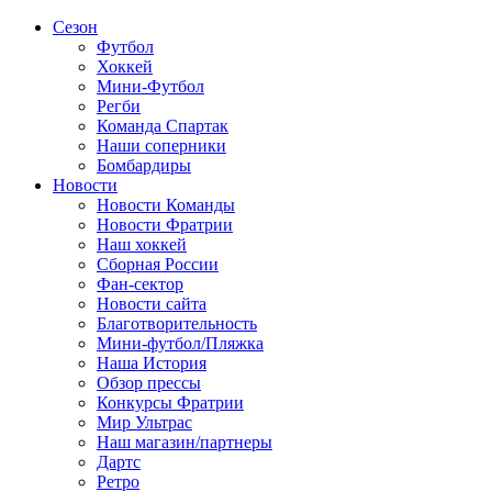
Сезон
Футбол
Хоккей
Мини-Футбол
Регби
Команда Спартак
Наши соперники
Бомбардиры
Новости
Новости Команды
Новости Фратрии
Наш хоккей
Сборная России
Фан-cектор
Новости сайта
Благотворительность
Мини-футбол/Пляжка
Наша История
Обзор прессы
Конкурсы Фратрии
Мир Ультрас
Наш магазин/партнеры
Дартс
Ретро