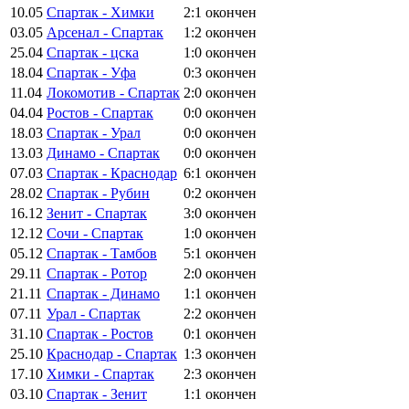
10.05
Спартак - Химки
2:1
окончен
03.05
Арсенал - Спартак
1:2
окончен
25.04
Спартак - цска
1:0
окончен
18.04
Спартак - Уфа
0:3
окончен
11.04
Локомотив - Спартак
2:0
окончен
04.04
Ростов - Спартак
0:0
окончен
18.03
Спартак - Урал
0:0
окончен
13.03
Динамо - Спартак
0:0
окончен
07.03
Спартак - Краснодар
6:1
окончен
28.02
Спартак - Рубин
0:2
окончен
16.12
Зенит - Спартак
3:0
окончен
12.12
Сочи - Спартак
1:0
окончен
05.12
Спартак - Тамбов
5:1
окончен
29.11
Спартак - Ротор
2:0
окончен
21.11
Спартак - Динамо
1:1
окончен
07.11
Урал - Спартак
2:2
окончен
31.10
Спартак - Ростов
0:1
окончен
25.10
Краснодар - Спартак
1:3
окончен
17.10
Химки - Спартак
2:3
окончен
03.10
Спартак - Зенит
1:1
окончен