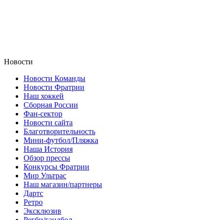
Новости
Новости Команды
Новости Фратрии
Наш хоккей
Сборная России
Фан-cектор
Новости сайта
Благотворительность
Мини-футбол/Пляжка
Наша История
Обзор прессы
Конкурсы Фратрии
Мир Ультрас
Наш магазин/партнеры
Дартс
Ретро
Эксклюзив
Регби/гандбол