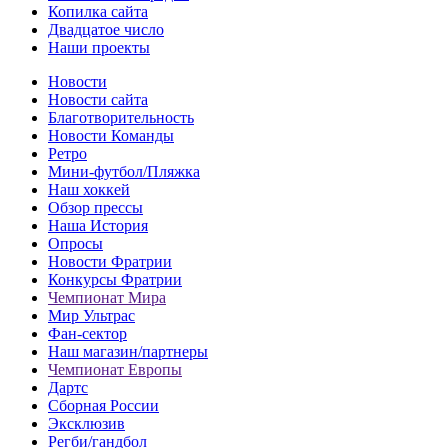
Копилка сайта
Двадцатое число
Наши проекты
Новости
Новости сайта
Благотворительность
Новости Команды
Ретро
Мини-футбол/Пляжка
Наш хоккей
Обзор прессы
Наша История
Опросы
Новости Фратрии
Конкурсы Фратрии
Чемпионат Мира
Мир Ультрас
Фан-cектор
Наш магазин/партнеры
Чемпионат Европы
Дартс
Сборная России
Эксклюзив
Регби/гандбол