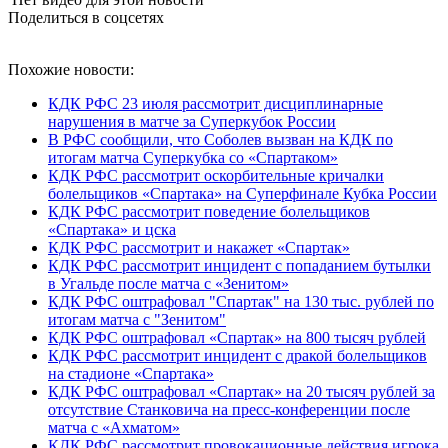
Поделиться в соцсетях
Похожие новости:
КДК РФС 23 июля рассмотрит дисциплинарные
нарушения в матче за Суперкубок России
В РФС сообщили, что Соболев вызван на КДК по
итогам матча Суперкубка со «Спартаком»
КДК РФС рассмотрит оскорбительные кричалки
болельщиков «Спартака» на Суперфинале Кубка России
КДК РФС рассмотрит поведение болельщиков
«Спартака» и цска
КДК РФС рассмотрит и накажет «Спартак»
КДК РФС рассмотрит инцидент с попаданием бутылки
в Угальде после матча с «Зенитом»
КДК РФС оштрафовал "Спартак" на 130 тыс. рублей по
итогам матча с "Зенитом"
КДК РФС оштрафовал «Спартак» на 800 тысяч рублей
КДК РФС рассмотрит инцидент с дракой болельщиков
на стадионе «Спартака»
КДК РФС оштрафовал «Спартак» на 20 тысяч рублей за
отсутствие Станковича на пресс‑конференции после
матча с «Ахматом»
КДК РФС рассмотрит провокационные действия игрока