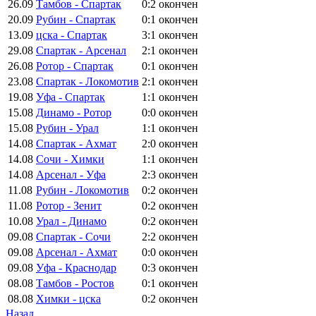
26.09
Тамбов - Спартак
0:2
окончен
20.09
Рубин - Спартак
0:1
окончен
13.09
цска - Спартак
3:1
окончен
29.08
Спартак - Арсенал
2:1
окончен
26.08
Ротор - Спартак
0:1
окончен
23.08
Спартак - Локомотив
2:1
окончен
19.08
Уфа - Спартак
1:1
окончен
15.08
Динамо - Ротор
0:0
окончен
15.08
Рубин - Урал
1:1
окончен
14.08
Спартак - Ахмат
2:0
окончен
14.08
Сочи - Химки
1:1
окончен
14.08
Арсенал - Уфа
2:3
окончен
11.08
Рубин - Локомотив
0:2
окончен
11.08
Ротор - Зенит
0:2
окончен
10.08
Урал - Динамо
0:2
окончен
09.08
Спартак - Сочи
2:2
окончен
09.08
Арсенал - Ахмат
0:0
окончен
09.08
Уфа - Краснодар
0:3
окончен
08.08
Тамбов - Ростов
0:1
окончен
08.08
Химки - цска
0:2
окончен
Назад