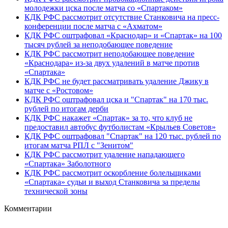
молодежки цска после матча со «Спартаком»
КДК РФС рассмотрит отсутствие Станковича на пресс-
конференции после матча с «Ахматом»
КДК РФС оштрафовал «Краснодар» и «Спартак» на 100
тысяч рублей за неподобающее поведение
КДК РФС рассмотрит неподобающее поведение
«Краснодара» из‑за двух удалений в матче против
«Спартака»
КДК РФС не будет рассматривать удаление Джику в
матче с «Ростовом»
КДК РФС оштрафовал цска и "Спартак" на 170 тыс.
рублей по итогам дерби
КДК РФС накажет «Спартак» за то, что клуб не
предоставил автобус футболистам «Крыльев Советов»
КДК РФС оштрафовал "Спартак" на 120 тыс. рублей по
итогам матча РПЛ с "Зенитом"
КДК РФС рассмотрит удаление нападающего
«Спартака» Заболотного
КДК РФС рассмотрит оскорбление болельщиками
«Спартака» судьи и выход Станковича за пределы
технической зоны
Комментарии