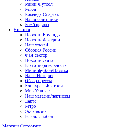
Мини-Футбол
Регби
Команда Спартак
Наши соперники
Бомбардиры
Новости
Новости Команды
Новости Фратрии
Наш хоккей
Сборная России
Фан-cектор
Новости сайта
Благотворительность
Мини-футбол/Пляжка
Наша История
Обзор прессы
Конкурсы Фратрии
Мир Ультрас
Наш магазин/партнеры
Дартс
Ретро
Эксклюзив
Регби/гандбол
Магазин
Фотоотчет