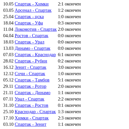
10.05
Спартак - Химки
2:1
окончен
03.05
Арсенал - Спартак
1:2
окончен
25.04
Спартак - цска
1:0
окончен
18.04
Спартак - Уфа
0:3
окончен
11.04
Локомотив - Спартак
2:0
окончен
04.04
Ростов - Спартак
0:0
окончен
18.03
Спартак - Урал
0:0
окончен
13.03
Динамо - Спартак
0:0
окончен
07.03
Спартак - Краснодар
6:1
окончен
28.02
Спартак - Рубин
0:2
окончен
16.12
Зенит - Спартак
3:0
окончен
12.12
Сочи - Спартак
1:0
окончен
05.12
Спартак - Тамбов
5:1
окончен
29.11
Спартак - Ротор
2:0
окончен
21.11
Спартак - Динамо
1:1
окончен
07.11
Урал - Спартак
2:2
окончен
31.10
Спартак - Ростов
0:1
окончен
25.10
Краснодар - Спартак
1:3
окончен
17.10
Химки - Спартак
2:3
окончен
03.10
Спартак - Зенит
1:1
окончен