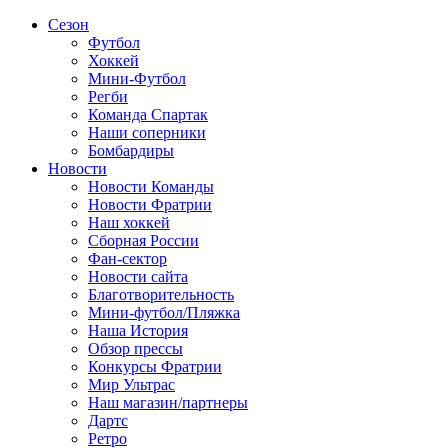
Сезон
Футбол
Хоккей
Мини-Футбол
Регби
Команда Спартак
Наши соперники
Бомбардиры
Новости
Новости Команды
Новости Фратрии
Наш хоккей
Сборная России
Фан-cектор
Новости сайта
Благотворительность
Мини-футбол/Пляжка
Наша История
Обзор прессы
Конкурсы Фратрии
Мир Ультрас
Наш магазин/партнеры
Дартс
Ретро