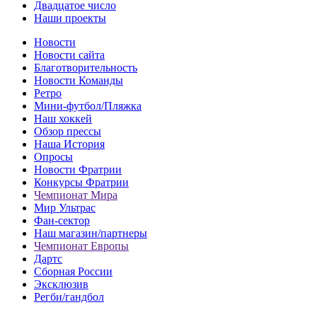
Двадцатое число
Наши проекты
Новости
Новости сайта
Благотворительность
Новости Команды
Ретро
Мини-футбол/Пляжка
Наш хоккей
Обзор прессы
Наша История
Опросы
Новости Фратрии
Конкурсы Фратрии
Чемпионат Мира
Мир Ультрас
Фан-cектор
Наш магазин/партнеры
Чемпионат Европы
Дартс
Сборная России
Эксклюзив
Регби/гандбол