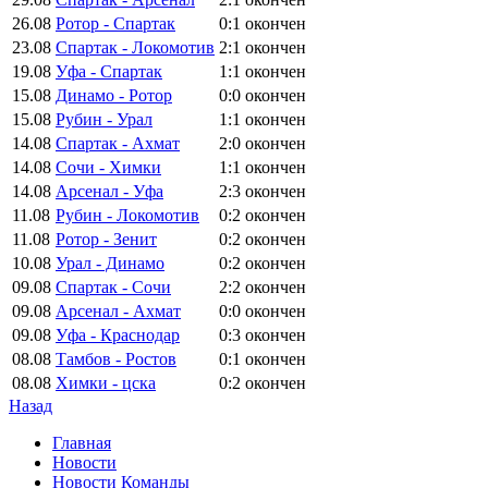
26.08
Ротор - Спартак
0:1
окончен
23.08
Спартак - Локомотив
2:1
окончен
19.08
Уфа - Спартак
1:1
окончен
15.08
Динамо - Ротор
0:0
окончен
15.08
Рубин - Урал
1:1
окончен
14.08
Спартак - Ахмат
2:0
окончен
14.08
Сочи - Химки
1:1
окончен
14.08
Арсенал - Уфа
2:3
окончен
11.08
Рубин - Локомотив
0:2
окончен
11.08
Ротор - Зенит
0:2
окончен
10.08
Урал - Динамо
0:2
окончен
09.08
Спартак - Сочи
2:2
окончен
09.08
Арсенал - Ахмат
0:0
окончен
09.08
Уфа - Краснодар
0:3
окончен
08.08
Тамбов - Ростов
0:1
окончен
08.08
Химки - цска
0:2
окончен
Назад
Главная
Новости
Новости Команды