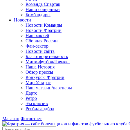
Команда Спартак
Наши соперники
Бомбардиры
Новости
Новости Команды
Новости Фратрии
Наш хоккей
Сборная России
Фан-cектор
Новости сайта
Благотворительность
Мини-футбол/Пляжка
Наша История
Обзор прессы
Конкурсы Фратрии
Мир Ультрас
Наш магазин/партнеры
Дартс
Ретро
Эксклюзив
Регби/гандбол
Магазин
Фотоотчет