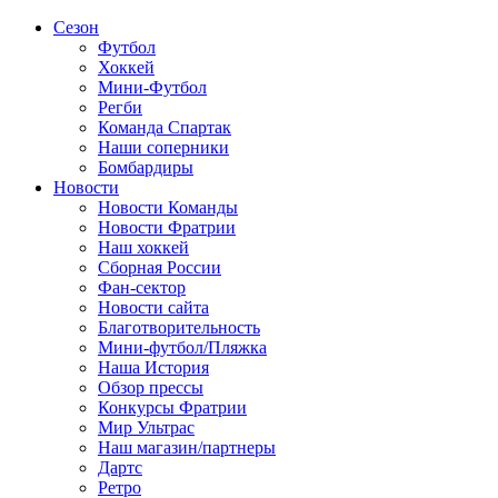
Сезон
Футбол
Хоккей
Мини-Футбол
Регби
Команда Спартак
Наши соперники
Бомбардиры
Новости
Новости Команды
Новости Фратрии
Наш хоккей
Сборная России
Фан-cектор
Новости сайта
Благотворительность
Мини-футбол/Пляжка
Наша История
Обзор прессы
Конкурсы Фратрии
Мир Ультрас
Наш магазин/партнеры
Дартс
Ретро