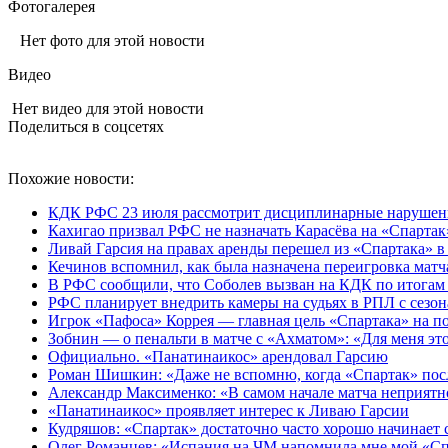
Фотогалерея
Нет фото для этой новости
Видео
Нет видео для этой новости
Поделиться в соцсетях
Похожие новости:
КДК РФС 23 июля рассмотрит дисциплинарные нарушения
Кахигао призвал РФС не назначать Карасёва на «Спартак
Ливай Гарсия на правах аренды перешел из «Спартака» 
Кечинов вспомнил, как была назначена переигровка матч
В РФС сообщили, что Соболев вызван на КДК по итогам
РФС планирует внедрить камеры на судьях в РПЛ с сезон
Игрок «Пафоса» Коррея — главная цель «Спартака» на п
Зобнин — о пенальти в матче с «Ахматом»: «Для меня это 
Официально. «Панатинаикос» арендовал Гарсию
Роман Шишкин: «Даже не вспомню, когда «Спартак» посл
Александр Максименко: «В самом начале матча неприятно
«Панатинаикос» проявляет интерес к Ливаю Гарсии
Кудряшов: «Спартак» достаточно часто хорошо начинает се
Олег Романцев: «Испания на ЧМ напомнила мне мой «Сп