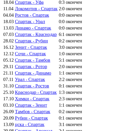
18.04
Спартак - Уфа
0:3
окончен
11.04
Локомотив - Спартак
2:0
окончен
04.04
Ростов - Спартак
0:0
окончен
18.03
Спартак - Урал
0:0
окончен
13.03
Динамо - Спартак
0:0
окончен
07.03
Спартак - Краснодар
6:1
окончен
28.02
Спартак - Рубин
0:2
окончен
16.12
Зенит - Спартак
3:0
окончен
12.12
Сочи - Спартак
1:0
окончен
05.12
Спартак - Тамбов
5:1
окончен
29.11
Спартак - Ротор
2:0
окончен
21.11
Спартак - Динамо
1:1
окончен
07.11
Урал - Спартак
2:2
окончен
31.10
Спартак - Ростов
0:1
окончен
25.10
Краснодар - Спартак
1:3
окончен
17.10
Химки - Спартак
2:3
окончен
03.10
Спартак - Зенит
1:1
окончен
26.09
Тамбов - Спартак
0:2
окончен
20.09
Рубин - Спартак
0:1
окончен
13.09
цска - Спартак
3:1
окончен
29.08
Спартак - Арсенал
2:1
окончен