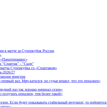
 в матче за Суперкубок России
»
в «Панатинаикос»
а "Спартак" - "Сьон"
 матча Суперкубка со «Спартаком»
а-2026/27
озицию вингера
первый раз. Мяч катился, но судья решил, что это пенальти»
едний раз так хорошо начинал сезон»
 получать пенальти, тем более такой»
зон. Если будет показывать стабильный результат, то поборется 
артак»