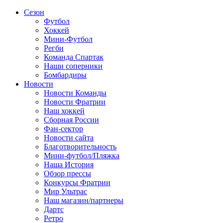
Сезон
Футбол
Хоккей
Мини-Футбол
Регби
Команда Спартак
Наши соперники
Бомбардиры
Новости
Новости Команды
Новости Фратрии
Наш хоккей
Сборная России
Фан-cектор
Новости сайта
Благотворительность
Мини-футбол/Пляжка
Наша История
Обзор прессы
Конкурсы Фратрии
Мир Ультрас
Наш магазин/партнеры
Дартс
Ретро