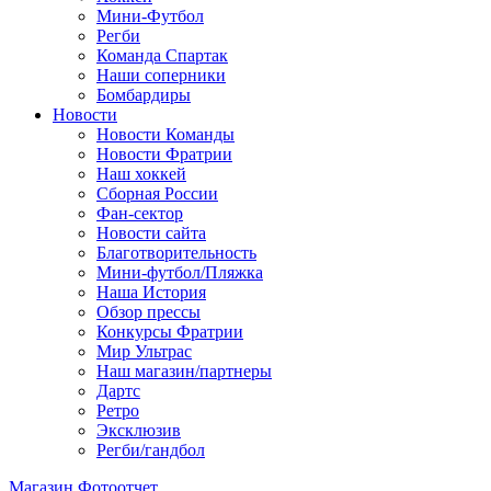
Мини-Футбол
Регби
Команда Спартак
Наши соперники
Бомбардиры
Новости
Новости Команды
Новости Фратрии
Наш хоккей
Сборная России
Фан-cектор
Новости сайта
Благотворительность
Мини-футбол/Пляжка
Наша История
Обзор прессы
Конкурсы Фратрии
Мир Ультрас
Наш магазин/партнеры
Дартс
Ретро
Эксклюзив
Регби/гандбол
Магазин
Фотоотчет