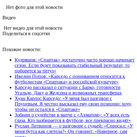
Нет фото для этой новости
Видео
Нет видео для этой новости
Поделиться в соцсетях
Похожие новости:
Кудряшов: «Спартак» достаточно часто хорошо начинает
сезон. Если будет показывать стабильный результат, то
поборется за титул»
Ивелин Попов: «Карседо с пониманием относится к
футболистам «Спартака» и российской культуре»
Карседо рассказал о ситуации с Барко, готовности
Угальде, Даку и Жедсона и возможных трансферах
Хуан Карлос Карседо: «У меня был разговор с
Пруцевым. Я честно высказал ему свою позицию: хочу,
чтобы он остался в «Спартаке»
Зобнин о судействе в матче с «Ахматом»: «У всех есть
глаза. Кто разбирается в футболе, все прекрасно видят»
Руслан Литвинов — о разговоре с судьей: «Спросил: «У
меня бутса как слетела?» Он говорит: «Наверное, сам
снял»