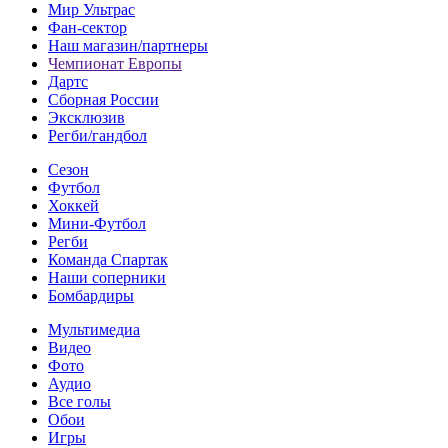
Мир Ультрас
Фан-cектор
Наш магазин/партнеры
Чемпионат Европы
Дартс
Сборная России
Эксклюзив
Регби/гандбол
Сезон
Футбол
Хоккей
Мини-Футбол
Регби
Команда Спартак
Наши соперники
Бомбардиры
Мультимедиа
Видео
Фото
Аудио
Все голы
Обои
Игры