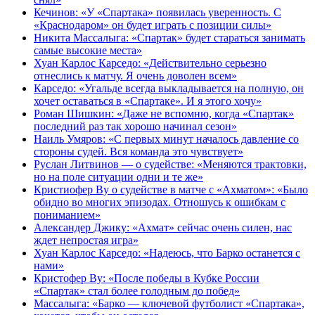
Кечинов: «У «Спартака» появилась уверенность. С
«Краснодаром» он будет играть с позиции силы»
Никита Массалыга: «Спартак» будет стараться занимать
самые высокие места»
Хуан Карлос Карседо: «Действительно серьезно
отнеслись к матчу. Я очень доволен всем»
Карседо: «Угальде всегда выкладывается на полную, он
хочет оставаться в «Спартаке». И я этого хочу»
Роман Шишкин: «Даже не вспомню, когда «Спартак»
последний раз так хорошо начинал сезон»
Наиль Умяров: «С первых минут началось давление со
стороны судей. Вся команда это чувствует»
Руслан Литвинов — о судействе: «Меняются трактовки,
но на поле ситуации одни и те же»
Кристиофер Ву о судействе в матче с «Ахматом»: «Было
обидно во многих эпизодах. Отношусь к ошибкам с
пониманием»
Александер Джику: «Ахмат» сейчас очень силен, нас
ждет непростая игра»
Хуан Карлос Карседо: «Надеюсь, что Барко останется с
нами»
Кристофер Ву: «После победы в Кубке России
«Спартак» стал более голодным до побед»
Массалыга: «Барко — ключевой футболист «Спартака»,