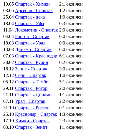
10.05
Спартак - Химки
2:1
окончен
03.05
Арсенал - Спартак
1:2
окончен
25.04
Спартак - цска
1:0
окончен
18.04
Спартак - Уфа
0:3
окончен
11.04
Локомотив - Спартак
2:0
окончен
04.04
Ростов - Спартак
0:0
окончен
18.03
Спартак - Урал
0:0
окончен
13.03
Динамо - Спартак
0:0
окончен
07.03
Спартак - Краснодар
6:1
окончен
28.02
Спартак - Рубин
0:2
окончен
16.12
Зенит - Спартак
3:0
окончен
12.12
Сочи - Спартак
1:0
окончен
05.12
Спартак - Тамбов
5:1
окончен
29.11
Спартак - Ротор
2:0
окончен
21.11
Спартак - Динамо
1:1
окончен
07.11
Урал - Спартак
2:2
окончен
31.10
Спартак - Ростов
0:1
окончен
25.10
Краснодар - Спартак
1:3
окончен
17.10
Химки - Спартак
2:3
окончен
03.10
Спартак - Зенит
1:1
окончен