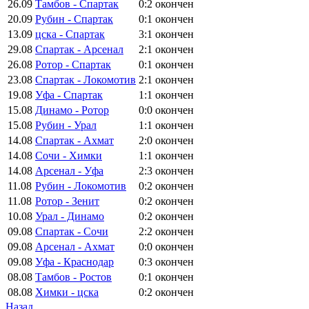
26.09
Тамбов - Спартак
0:2
окончен
20.09
Рубин - Спартак
0:1
окончен
13.09
цска - Спартак
3:1
окончен
29.08
Спартак - Арсенал
2:1
окончен
26.08
Ротор - Спартак
0:1
окончен
23.08
Спартак - Локомотив
2:1
окончен
19.08
Уфа - Спартак
1:1
окончен
15.08
Динамо - Ротор
0:0
окончен
15.08
Рубин - Урал
1:1
окончен
14.08
Спартак - Ахмат
2:0
окончен
14.08
Сочи - Химки
1:1
окончен
14.08
Арсенал - Уфа
2:3
окончен
11.08
Рубин - Локомотив
0:2
окончен
11.08
Ротор - Зенит
0:2
окончен
10.08
Урал - Динамо
0:2
окончен
09.08
Спартак - Сочи
2:2
окончен
09.08
Арсенал - Ахмат
0:0
окончен
09.08
Уфа - Краснодар
0:3
окончен
08.08
Тамбов - Ростов
0:1
окончен
08.08
Химки - цска
0:2
окончен
Назад