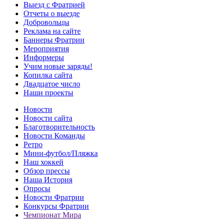
Выезд с Фратрией
Отчеты о выезде
Добровольцы
Реклама на сайте
Баннеры Фратрии
Мероприятия
Информеры
Учим новые заряды!
Копилка сайта
Двадцатое число
Наши проекты
Новости
Новости сайта
Благотворительность
Новости Команды
Ретро
Мини-футбол/Пляжка
Наш хоккей
Обзор прессы
Наша История
Опросы
Новости Фратрии
Конкурсы Фратрии
Чемпионат Мира