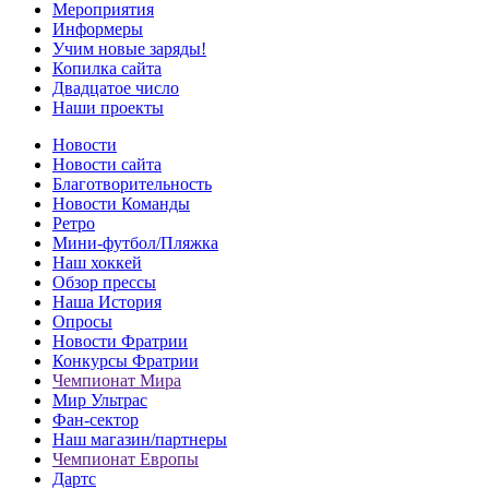
Мероприятия
Информеры
Учим новые заряды!
Копилка сайта
Двадцатое число
Наши проекты
Новости
Новости сайта
Благотворительность
Новости Команды
Ретро
Мини-футбол/Пляжка
Наш хоккей
Обзор прессы
Наша История
Опросы
Новости Фратрии
Конкурсы Фратрии
Чемпионат Мира
Мир Ультрас
Фан-cектор
Наш магазин/партнеры
Чемпионат Европы
Дартс