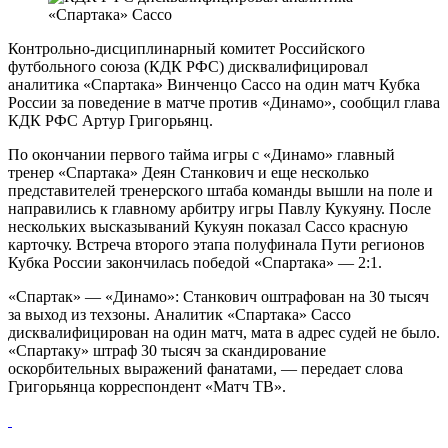
Контрольно‑дисциплинарный комитет Российского
футбольного союза (КДК РФС) дисквалифицировал
аналитика «Спартака» Винченцо Сассо на один матч Кубка
России за поведение в матче против «Динамо», сообщил глава
КДК РФС Артур Григорьянц.
По окончании первого тайма игры с «Динамо» главный
тренер «Спартака» Деян Станкович и еще несколько
представителей тренерского штаба команды вышли на поле и
направились к главному арбитру игры Павлу Кукуяну. После
нескольких высказываний Кукуян показал Сассо красную
карточку. Встреча второго этапа полуфинала Пути регионов
Кубка России закончилась победой «Спартака» — 2:1.
«Спартак» — «Динамо»
: Станкович оштрафован на 30 тысяч
за выход из техзоны. Аналитик «Спартака» Сассо
дисквалифицирован на один матч, мата в адрес судей не было.
«Спартаку» штраф 30 тысяч за скандирование
оскорбительных выражений фанатами, — передает слова
Григорьянца корреспондент «Матч ТВ».