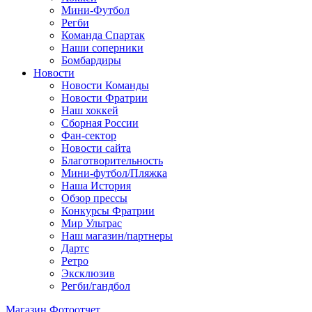
Мини-Футбол
Регби
Команда Спартак
Наши соперники
Бомбардиры
Новости
Новости Команды
Новости Фратрии
Наш хоккей
Сборная России
Фан-cектор
Новости сайта
Благотворительность
Мини-футбол/Пляжка
Наша История
Обзор прессы
Конкурсы Фратрии
Мир Ультрас
Наш магазин/партнеры
Дартс
Ретро
Эксклюзив
Регби/гандбол
Магазин
Фотоотчет