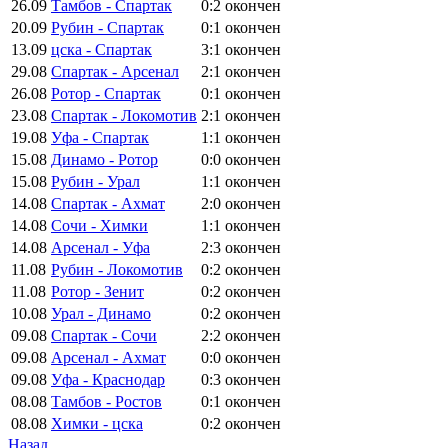
26.09
Тамбов - Спартак
0:2
окончен
20.09
Рубин - Спартак
0:1
окончен
13.09
цска - Спартак
3:1
окончен
29.08
Спартак - Арсенал
2:1
окончен
26.08
Ротор - Спартак
0:1
окончен
23.08
Спартак - Локомотив
2:1
окончен
19.08
Уфа - Спартак
1:1
окончен
15.08
Динамо - Ротор
0:0
окончен
15.08
Рубин - Урал
1:1
окончен
14.08
Спартак - Ахмат
2:0
окончен
14.08
Сочи - Химки
1:1
окончен
14.08
Арсенал - Уфа
2:3
окончен
11.08
Рубин - Локомотив
0:2
окончен
11.08
Ротор - Зенит
0:2
окончен
10.08
Урал - Динамо
0:2
окончен
09.08
Спартак - Сочи
2:2
окончен
09.08
Арсенал - Ахмат
0:0
окончен
09.08
Уфа - Краснодар
0:3
окончен
08.08
Тамбов - Ростов
0:1
окончен
08.08
Химки - цска
0:2
окончен
Назад