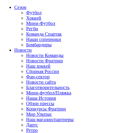
Сезон
Футбол
Хоккей
Мини-Футбол
Регби
Команда Спартак
Наши соперники
Бомбардиры
Новости
Новости Команды
Новости Фратрии
Наш хоккей
Сборная России
Фан-cектор
Новости сайта
Благотворительность
Мини-футбол/Пляжка
Наша История
Обзор прессы
Конкурсы Фратрии
Мир Ультрас
Наш магазин/партнеры
Дартс
Ретро