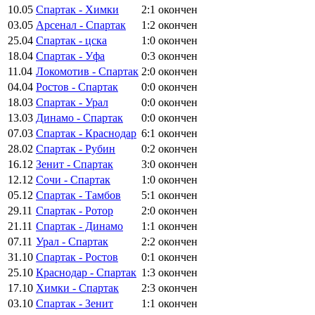
10.05
Спартак - Химки
2:1
окончен
03.05
Арсенал - Спартак
1:2
окончен
25.04
Спартак - цска
1:0
окончен
18.04
Спартак - Уфа
0:3
окончен
11.04
Локомотив - Спартак
2:0
окончен
04.04
Ростов - Спартак
0:0
окончен
18.03
Спартак - Урал
0:0
окончен
13.03
Динамо - Спартак
0:0
окончен
07.03
Спартак - Краснодар
6:1
окончен
28.02
Спартак - Рубин
0:2
окончен
16.12
Зенит - Спартак
3:0
окончен
12.12
Сочи - Спартак
1:0
окончен
05.12
Спартак - Тамбов
5:1
окончен
29.11
Спартак - Ротор
2:0
окончен
21.11
Спартак - Динамо
1:1
окончен
07.11
Урал - Спартак
2:2
окончен
31.10
Спартак - Ростов
0:1
окончен
25.10
Краснодар - Спартак
1:3
окончен
17.10
Химки - Спартак
2:3
окончен
03.10
Спартак - Зенит
1:1
окончен