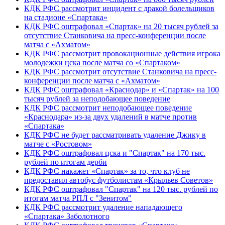
КДК РФС рассмотрит инцидент с дракой болельщиков
на стадионе «Спартака»
КДК РФС оштрафовал «Спартак» на 20 тысяч рублей за
отсутствие Станковича на пресс‑конференции после
матча с «Ахматом»
КДК РФС рассмотрит провокационные действия игрока
молодежки цска после матча со «Спартаком»
КДК РФС рассмотрит отсутствие Станковича на пресс-
конференции после матча с «Ахматом»
КДК РФС оштрафовал «Краснодар» и «Спартак» на 100
тысяч рублей за неподобающее поведение
КДК РФС рассмотрит неподобающее поведение
«Краснодара» из‑за двух удалений в матче против
«Спартака»
КДК РФС не будет рассматривать удаление Джику в
матче с «Ростовом»
КДК РФС оштрафовал цска и "Спартак" на 170 тыс.
рублей по итогам дерби
КДК РФС накажет «Спартак» за то, что клуб не
предоставил автобус футболистам «Крыльев Советов»
КДК РФС оштрафовал "Спартак" на 120 тыс. рублей по
итогам матча РПЛ с "Зенитом"
КДК РФС рассмотрит удаление нападающего
«Спартака» Заболотного