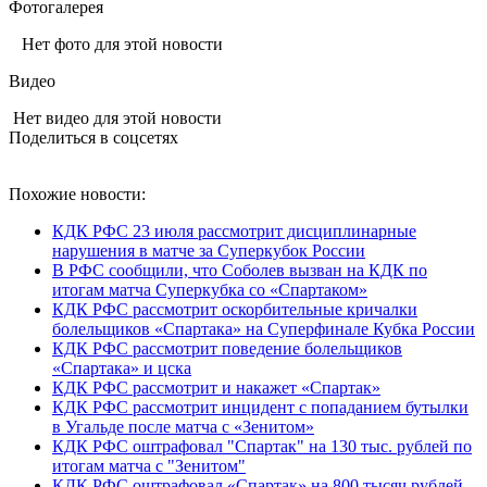
Фотогалерея
Нет фото для этой новости
Видео
Нет видео для этой новости
Поделиться в соцсетях
Похожие новости:
КДК РФС 23 июля рассмотрит дисциплинарные
нарушения в матче за Суперкубок России
В РФС сообщили, что Соболев вызван на КДК по
итогам матча Суперкубка со «Спартаком»
КДК РФС рассмотрит оскорбительные кричалки
болельщиков «Спартака» на Суперфинале Кубка России
КДК РФС рассмотрит поведение болельщиков
«Спартака» и цска
КДК РФС рассмотрит и накажет «Спартак»
КДК РФС рассмотрит инцидент с попаданием бутылки
в Угальде после матча с «Зенитом»
КДК РФС оштрафовал "Спартак" на 130 тыс. рублей по
итогам матча с "Зенитом"
КДК РФС оштрафовал «Спартак» на 800 тысяч рублей