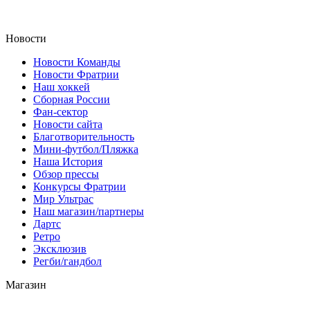
Новости
Новости Команды
Новости Фратрии
Наш хоккей
Сборная России
Фан-cектор
Новости сайта
Благотворительность
Мини-футбол/Пляжка
Наша История
Обзор прессы
Конкурсы Фратрии
Мир Ультрас
Наш магазин/партнеры
Дартс
Ретро
Эксклюзив
Регби/гандбол
Магазин