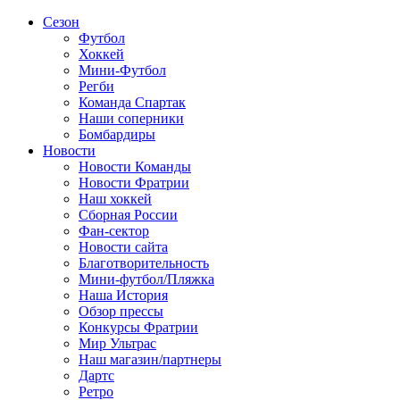
Сезон
Футбол
Хоккей
Мини-Футбол
Регби
Команда Спартак
Наши соперники
Бомбардиры
Новости
Новости Команды
Новости Фратрии
Наш хоккей
Сборная России
Фан-cектор
Новости сайта
Благотворительность
Мини-футбол/Пляжка
Наша История
Обзор прессы
Конкурсы Фратрии
Мир Ультрас
Наш магазин/партнеры
Дартс
Ретро