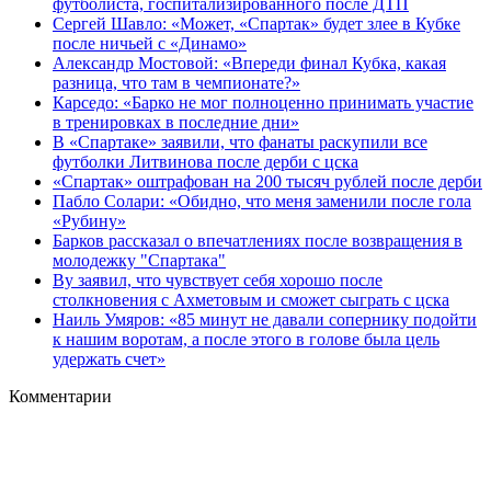
футболиста, госпитализированного после ДТП
Сергей Шавло: «Может, «Спартак» будет злее в Кубке
после ничьей с «Динамо»
Александр Мостовой: «Впереди финал Кубка, какая
разница, что там в чемпионате?»
Карседо: «Барко не мог полноценно принимать участие
в тренировках в последние дни»
В «Спартаке» заявили, что фанаты раскупили все
футболки Литвинова после дерби с цска
«Спартак» оштрафован на 200 тысяч рублей после дерби
Пабло Солари: «Обидно, что меня заменили после гола
«Рубину»
Барков рассказал о впечатлениях после возвращения в
молодежку "Спартака"
Ву заявил, что чувствует себя хорошо после
столкновения с Ахметовым и сможет сыграть с цска
Наиль Умяров: «85 минут не давали сопернику подойти
к нашим воротам, а после этого в голове была цель
удержать счет»
Комментарии