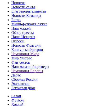
Новости
Новости сайта
Благотворительность
Новости Команды
Ретро
Мини-футбол/Пляжка
Наш хоккей
Обзор прессы
Наша История
Опросы
Новости Фратрии
Конкурсы Фратрии
Чемпионат Мира
Мир Ультрас
Фан-cектор
Наш магазин/партнеры
Чемпионат Европы
Дартс
Сборная России
Эксклюзив
Регби/гандбол
Сезон
Футбол
Хоккей