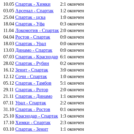
10.05
Спартак - Химки
2:1
окончен
03.05
Арсенал - Спартак
1:2
окончен
25.04
Спартак - цска
1:0
окончен
18.04
Спартак - Уфа
0:3
окончен
11.04
Локомотив - Спартак
2:0
окончен
04.04
Ростов - Спартак
0:0
окончен
18.03
Спартак - Урал
0:0
окончен
13.03
Динамо - Спартак
0:0
окончен
07.03
Спартак - Краснодар
6:1
окончен
28.02
Спартак - Рубин
0:2
окончен
16.12
Зенит - Спартак
3:0
окончен
12.12
Сочи - Спартак
1:0
окончен
05.12
Спартак - Тамбов
5:1
окончен
29.11
Спартак - Ротор
2:0
окончен
21.11
Спартак - Динамо
1:1
окончен
07.11
Урал - Спартак
2:2
окончен
31.10
Спартак - Ростов
0:1
окончен
25.10
Краснодар - Спартак
1:3
окончен
17.10
Химки - Спартак
2:3
окончен
03.10
Спартак - Зенит
1:1
окончен