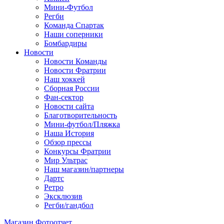
Мини-Футбол
Регби
Команда Спартак
Наши соперники
Бомбардиры
Новости
Новости Команды
Новости Фратрии
Наш хоккей
Сборная России
Фан-cектор
Новости сайта
Благотворительность
Мини-футбол/Пляжка
Наша История
Обзор прессы
Конкурсы Фратрии
Мир Ультрас
Наш магазин/партнеры
Дартс
Ретро
Эксклюзив
Регби/гандбол
Магазин
Фотоотчет