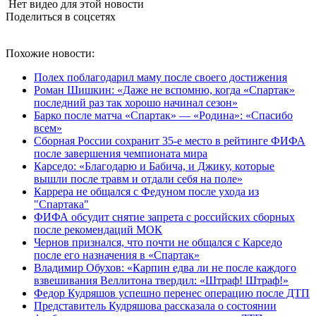
Нет видео для этой новости
Поделиться в соцсетях
Похожие новости:
Полех поблагодарил маму после своего достижения
Роман Шишкин: «Даже не вспомню, когда «Спартак»
последний раз так хорошо начинал сезон»
Барко после матча «Спартак» — «Родина»: «Спасибо
всем»
Сборная России сохранит 35-е место в рейтинге ФИФА
после завершения чемпионата мира
Карседо: «Благодарю и Бабича, и Джику, которые
вышли после травм и отдали себя на поле»
Каррера не общался с Федуном после ухода из
"Спартака"
ФИФА обсудит снятие запрета с российских сборных
после рекомендаций МОК
Чернов признался, что почти не общался с Карседо
после его назначения в «Спартак»
Владимир Обухов: «Карпин едва ли не после каждого
взвешивания Веллитона твердил: «Штраф! Штраф!»
Федор Кудряшов успешно перенес операцию после ДТП
Представитель Кудряшова рассказала о состоянии