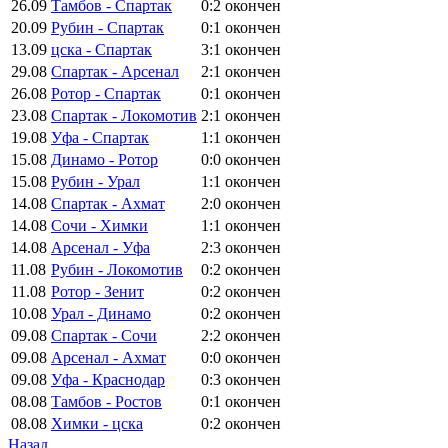
26.09
Тамбов - Спартак
0:2
окончен
20.09
Рубин - Спартак
0:1
окончен
13.09
цска - Спартак
3:1
окончен
29.08
Спартак - Арсенал
2:1
окончен
26.08
Ротор - Спартак
0:1
окончен
23.08
Спартак - Локомотив
2:1
окончен
19.08
Уфа - Спартак
1:1
окончен
15.08
Динамо - Ротор
0:0
окончен
15.08
Рубин - Урал
1:1
окончен
14.08
Спартак - Ахмат
2:0
окончен
14.08
Сочи - Химки
1:1
окончен
14.08
Арсенал - Уфа
2:3
окончен
11.08
Рубин - Локомотив
0:2
окончен
11.08
Ротор - Зенит
0:2
окончен
10.08
Урал - Динамо
0:2
окончен
09.08
Спартак - Сочи
2:2
окончен
09.08
Арсенал - Ахмат
0:0
окончен
09.08
Уфа - Краснодар
0:3
окончен
08.08
Тамбов - Ростов
0:1
окончен
08.08
Химки - цска
0:2
окончен
Назад