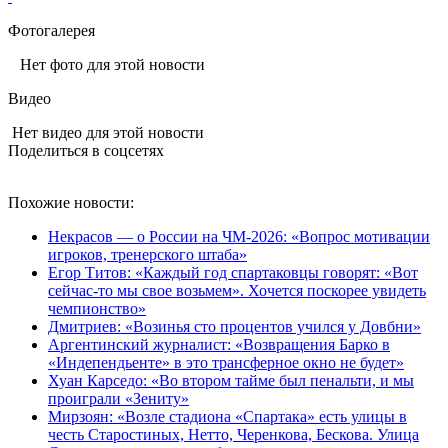
Фотогалерея
Нет фото для этой новости
Видео
Нет видео для этой новости
Поделиться в соцсетях
Похожие новости:
Некрасов — о России на ЧМ-2026: «Вопрос мотивации
игроков, тренерского штаба»
Егор Титов: «Каждый год спартаковцы говорят: «Вот
сейчас‑то мы свое возьмем». Хочется поскорее увидеть
чемпионство»
Дмитриев: «Возинья сто процентов учился у Довбни»
Аргентинский журналист: «Возвращения Барко в
«Индепендьенте» в это трансферное окно не будет»
Хуан Карседо: «Во втором тайме был пенальти, и мы
проиграли «Зениту»
Мирзоян: «Возле стадиона «Спартака» есть улицы в
честь Старостиных, Нетто, Черенкова, Бескова. Улица