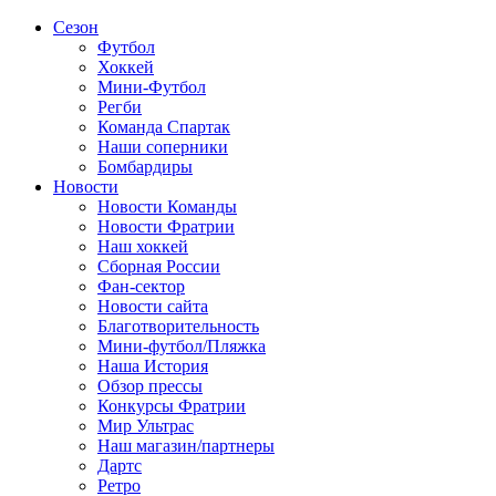
Сезон
Футбол
Хоккей
Мини-Футбол
Регби
Команда Спартак
Наши соперники
Бомбардиры
Новости
Новости Команды
Новости Фратрии
Наш хоккей
Сборная России
Фан-cектор
Новости сайта
Благотворительность
Мини-футбол/Пляжка
Наша История
Обзор прессы
Конкурсы Фратрии
Мир Ультрас
Наш магазин/партнеры
Дартс
Ретро