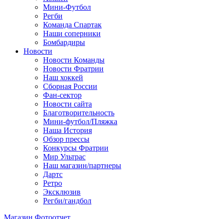
Мини-Футбол
Регби
Команда Спартак
Наши соперники
Бомбардиры
Новости
Новости Команды
Новости Фратрии
Наш хоккей
Сборная России
Фан-cектор
Новости сайта
Благотворительность
Мини-футбол/Пляжка
Наша История
Обзор прессы
Конкурсы Фратрии
Мир Ультрас
Наш магазин/партнеры
Дартс
Ретро
Эксклюзив
Регби/гандбол
Магазин
Фотоотчет