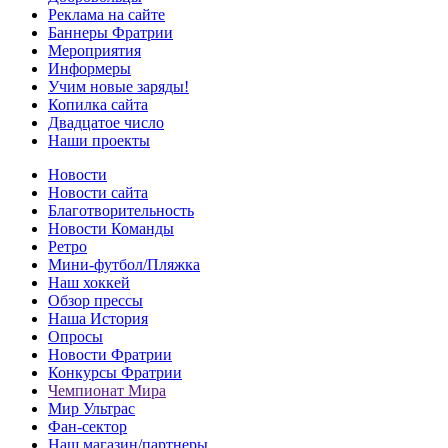
Реклама на сайте
Баннеры Фратрии
Мероприятия
Информеры
Учим новые заряды!
Копилка сайта
Двадцатое число
Наши проекты
Новости
Новости сайта
Благотворительность
Новости Команды
Ретро
Мини-футбол/Пляжка
Наш хоккей
Обзор прессы
Наша История
Опросы
Новости Фратрии
Конкурсы Фратрии
Чемпионат Мира
Мир Ультрас
Фан-cектор
Наш магазин/партнеры