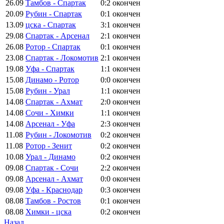
26.09
Тамбов - Спартак
0:2
окончен
20.09
Рубин - Спартак
0:1
окончен
13.09
цска - Спартак
3:1
окончен
29.08
Спартак - Арсенал
2:1
окончен
26.08
Ротор - Спартак
0:1
окончен
23.08
Спартак - Локомотив
2:1
окончен
19.08
Уфа - Спартак
1:1
окончен
15.08
Динамо - Ротор
0:0
окончен
15.08
Рубин - Урал
1:1
окончен
14.08
Спартак - Ахмат
2:0
окончен
14.08
Сочи - Химки
1:1
окончен
14.08
Арсенал - Уфа
2:3
окончен
11.08
Рубин - Локомотив
0:2
окончен
11.08
Ротор - Зенит
0:2
окончен
10.08
Урал - Динамо
0:2
окончен
09.08
Спартак - Сочи
2:2
окончен
09.08
Арсенал - Ахмат
0:0
окончен
09.08
Уфа - Краснодар
0:3
окончен
08.08
Тамбов - Ростов
0:1
окончен
08.08
Химки - цска
0:2
окончен
Назад