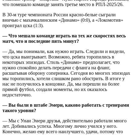
что помешало команде занять третье место в РПЛ-2025/26.
В 30-м туре чемпионата России красно-белые сыграли
вничью с махачкалинским «Динамо» (0:0), а «Локомотив»
проиграл цска (1:3).
— Что мешало команде играть на тех же скоростях весь
матч, что и последние пять минут?
— Да, мы понимали, как нужно играть. Следили и видели,
что цска выигрывает. Возможно, ребята торопились в
некоторых эпизодах. Стиль «Динамо» предполагает, что
нужно спокойно делать передачи с фланга на фланг,
расшатывая оборону соперника. Сегодня во многих эпизодах
мы торопились, хотели слишком рано обострить. В итоге у
нас не получилось в концовке. Да, мы перешли на более
прямой футбол, создали моменты, но их оказалось
недостаточно.
— Вы были в штабе Эмери, каково работать с тренерами
такого уровня?
— Мы с Унаи Эиери друзья, действительно работали много
лет. Добивались успеха. Многому лично учился у него.
Конечно, желаю ему всего наилучшего, удачи, потому что