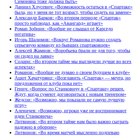
Симоняна тоже должна быть»
Даниил Хлусевич: «Возможность остаться в «Спартаке»
была, но у меня не тот возраст, чтобы сидеть на замене»
Александр Барков: «Во втором периоде «Спартак»
просто наблюдал, как «Авангард» играет»
Роман Зобнин: «Вообще не слышал от Карседо
негатива»
Игорь Шалимов: «Вокруг Романова нужно создать
серьезную команду из бывших спартаковцев»
Алексей Жамнов: «Воробьева брали не для того, чтобы
он сидел на лавке»
Солари: «Во втором тайме мы выглядели лучше во всех
аспектах»
Романов: «Вообще не думаю о своем будущем в клубе»
Ашот Хачатурянц: «Возглавить «Спартак» — мечта, но
предложения от клуба пока нет»
Генич: «Вопрос по Станковичу в «Спартаке» решен.
Ждут, когда сумеют договориться с новым тренером»
Жедсон: «Возможно, мы показали не самую лучшую
игру»
Аленичев: «Возможно, игроки уже не воспринимают
идеи Станковича»
Литвинов: «Во втором тайме нам было важно сыграть
надежно в обороне»
Литвинов: «Во время матчей мысленно подпеваю