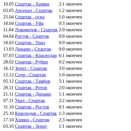
10.05
Спартак - Химки
2:1
окончен
03.05
Арсенал - Спартак
1:2
окончен
25.04
Спартак - цска
1:0
окончен
18.04
Спартак - Уфа
0:3
окончен
11.04
Локомотив - Спартак
2:0
окончен
04.04
Ростов - Спартак
0:0
окончен
18.03
Спартак - Урал
0:0
окончен
13.03
Динамо - Спартак
0:0
окончен
07.03
Спартак - Краснодар
6:1
окончен
28.02
Спартак - Рубин
0:2
окончен
16.12
Зенит - Спартак
3:0
окончен
12.12
Сочи - Спартак
1:0
окончен
05.12
Спартак - Тамбов
5:1
окончен
29.11
Спартак - Ротор
2:0
окончен
21.11
Спартак - Динамо
1:1
окончен
07.11
Урал - Спартак
2:2
окончен
31.10
Спартак - Ростов
0:1
окончен
25.10
Краснодар - Спартак
1:3
окончен
17.10
Химки - Спартак
2:3
окончен
03.10
Спартак - Зенит
1:1
окончен