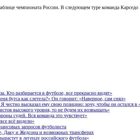
таблице чемпионата России. В следующем туре команда Карседо 
за. Кто разбирается в футболе, все прекрасно видят»
еня бутса как слетела?» Он говорит: «Наверное, сам снял»
Я честно высказал ему свою позицию: хочу, чтобы он остался в
истов высокого уровня, то не будем их возвышать»
роны судей. Вся команда это чувствует»
 все всё видели»
инансовых запросов футболиста
де, Даку и Жедсона и возможных трансферах
вырастет в легенду российского футбола»