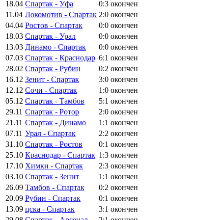
18.04
Спартак - Уфа
0:3
окончен
11.04
Локомотив - Спартак
2:0
окончен
04.04
Ростов - Спартак
0:0
окончен
18.03
Спартак - Урал
0:0
окончен
13.03
Динамо - Спартак
0:0
окончен
07.03
Спартак - Краснодар
6:1
окончен
28.02
Спартак - Рубин
0:2
окончен
16.12
Зенит - Спартак
3:0
окончен
12.12
Сочи - Спартак
1:0
окончен
05.12
Спартак - Тамбов
5:1
окончен
29.11
Спартак - Ротор
2:0
окончен
21.11
Спартак - Динамо
1:1
окончен
07.11
Урал - Спартак
2:2
окончен
31.10
Спартак - Ростов
0:1
окончен
25.10
Краснодар - Спартак
1:3
окончен
17.10
Химки - Спартак
2:3
окончен
03.10
Спартак - Зенит
1:1
окончен
26.09
Тамбов - Спартак
0:2
окончен
20.09
Рубин - Спартак
0:1
окончен
13.09
цска - Спартак
3:1
окончен
29.08
Спартак - Арсенал
2:1
окончен