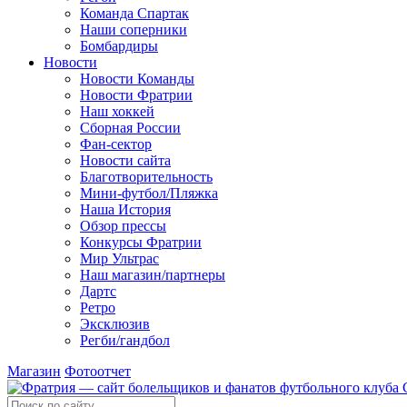
Команда Спартак
Наши соперники
Бомбардиры
Новости
Новости Команды
Новости Фратрии
Наш хоккей
Сборная России
Фан-cектор
Новости сайта
Благотворительность
Мини-футбол/Пляжка
Наша История
Обзор прессы
Конкурсы Фратрии
Мир Ультрас
Наш магазин/партнеры
Дартс
Ретро
Эксклюзив
Регби/гандбол
Магазин
Фотоотчет