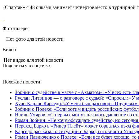
«Спартак» с 48 очками занимает четвертое место в турнирной 
Фотогалерея
Нет фото для этой новости
Видео
Нет видео для этой новости
Поделиться в соцсетях
Похожие новости:
Зобнин о судействе в матче с «Ахматом»: «У всех есть гла
Руслан Литвинов — о разговоре с судьей: «Спросил: «У м
Хуан Карлос Карседо: «У меня был разговор с Пруцевым. 
Зобнин о Полехе: «Если хотим видеть российских футбол
Наиль Умяров: «С первых минут началось давление со сто
Роман Зобнин: «Не хочу обсуждать судейство, но сегодня
Переход Барко в «Ривер Плейт» может сорваться из‑за ф
Карседо рассказал о ситуации с Барко, готовности Угаль
Роман Павлюченко о Полехе: «Если все будет хорошо, то 