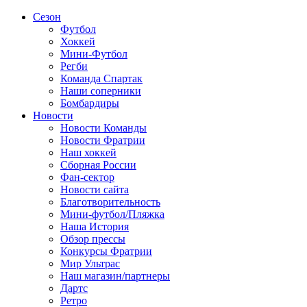
Сезон
Футбол
Хоккей
Мини-Футбол
Регби
Команда Спартак
Наши соперники
Бомбардиры
Новости
Новости Команды
Новости Фратрии
Наш хоккей
Сборная России
Фан-cектор
Новости сайта
Благотворительность
Мини-футбол/Пляжка
Наша История
Обзор прессы
Конкурсы Фратрии
Мир Ультрас
Наш магазин/партнеры
Дартс
Ретро