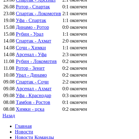
26.08
Ротор - Спартак
0:1
окончен
23.08
Спартак - Локомотив
2:1
окончен
19.08
Уфа - Спартак
1:1
окончен
15.08
Динамо - Ротор
0:0
окончен
15.08
Рубин - Урал
1:1
окончен
14.08
Спартак - Ахмат
2:0
окончен
14.08
Сочи - Химки
1:1
окончен
14.08
Арсенал - Уфа
2:3
окончен
11.08
Рубин - Локомотив
0:2
окончен
11.08
Ротор - Зенит
0:2
окончен
10.08
Урал - Динамо
0:2
окончен
09.08
Спартак - Сочи
2:2
окончен
09.08
Арсенал - Ахмат
0:0
окончен
09.08
Уфа - Краснодар
0:3
окончен
08.08
Тамбов - Ростов
0:1
окончен
08.08
Химки - цска
0:2
окончен
Назад
Главная
Новости
Новости Команды