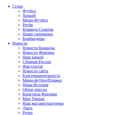
Сезон
Футбол
Хоккей
Мини-Футбол
Регби
Команда Спартак
Наши соперники
Бомбардиры
Новости
Новости Команды
Новости Фратрии
Наш хоккей
Сборная России
Фан-cектор
Новости сайта
Благотворительность
Мини-футбол/Пляжка
Наша История
Обзор прессы
Конкурсы Фратрии
Мир Ультрас
Наш магазин/партнеры
Дартс
Ретро