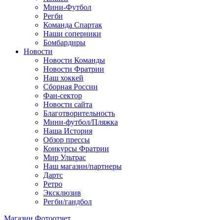
Мини-Футбол
Регби
Команда Спартак
Наши соперники
Бомбардиры
Новости
Новости Команды
Новости Фратрии
Наш хоккей
Сборная России
Фан-cектор
Новости сайта
Благотворительность
Мини-футбол/Пляжка
Наша История
Обзор прессы
Конкурсы Фратрии
Мир Ультрас
Наш магазин/партнеры
Дартс
Ретро
Эксклюзив
Регби/гандбол
Магазин
Фотоотчет