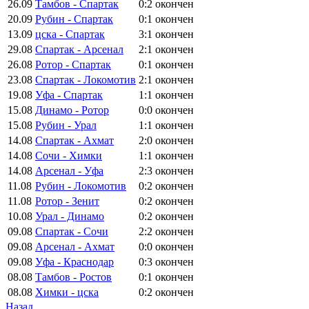
26.09
Тамбов - Спартак
0:2
окончен
20.09
Рубин - Спартак
0:1
окончен
13.09
цска - Спартак
3:1
окончен
29.08
Спартак - Арсенал
2:1
окончен
26.08
Ротор - Спартак
0:1
окончен
23.08
Спартак - Локомотив
2:1
окончен
19.08
Уфа - Спартак
1:1
окончен
15.08
Динамо - Ротор
0:0
окончен
15.08
Рубин - Урал
1:1
окончен
14.08
Спартак - Ахмат
2:0
окончен
14.08
Сочи - Химки
1:1
окончен
14.08
Арсенал - Уфа
2:3
окончен
11.08
Рубин - Локомотив
0:2
окончен
11.08
Ротор - Зенит
0:2
окончен
10.08
Урал - Динамо
0:2
окончен
09.08
Спартак - Сочи
2:2
окончен
09.08
Арсенал - Ахмат
0:0
окончен
09.08
Уфа - Краснодар
0:3
окончен
08.08
Тамбов - Ростов
0:1
окончен
08.08
Химки - цска
0:2
окончен
Назад