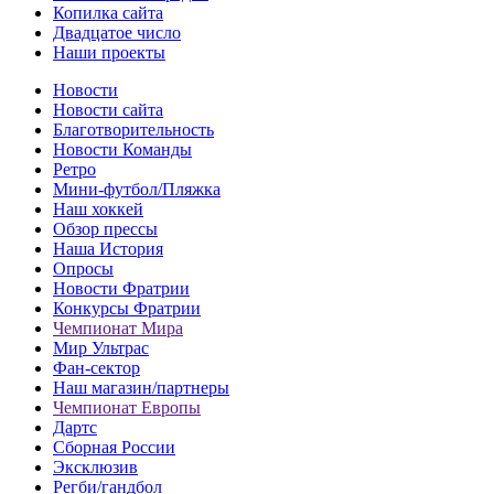
Копилка сайта
Двадцатое число
Наши проекты
Новости
Новости сайта
Благотворительность
Новости Команды
Ретро
Мини-футбол/Пляжка
Наш хоккей
Обзор прессы
Наша История
Опросы
Новости Фратрии
Конкурсы Фратрии
Чемпионат Мира
Мир Ультрас
Фан-cектор
Наш магазин/партнеры
Чемпионат Европы
Дартс
Сборная России
Эксклюзив
Регби/гандбол