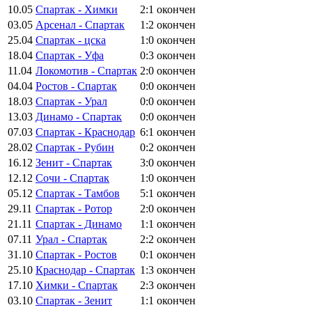
10.05
Спартак - Химки
2:1
окончен
03.05
Арсенал - Спартак
1:2
окончен
25.04
Спартак - цска
1:0
окончен
18.04
Спартак - Уфа
0:3
окончен
11.04
Локомотив - Спартак
2:0
окончен
04.04
Ростов - Спартак
0:0
окончен
18.03
Спартак - Урал
0:0
окончен
13.03
Динамо - Спартак
0:0
окончен
07.03
Спартак - Краснодар
6:1
окончен
28.02
Спартак - Рубин
0:2
окончен
16.12
Зенит - Спартак
3:0
окончен
12.12
Сочи - Спартак
1:0
окончен
05.12
Спартак - Тамбов
5:1
окончен
29.11
Спартак - Ротор
2:0
окончен
21.11
Спартак - Динамо
1:1
окончен
07.11
Урал - Спартак
2:2
окончен
31.10
Спартак - Ростов
0:1
окончен
25.10
Краснодар - Спартак
1:3
окончен
17.10
Химки - Спартак
2:3
окончен
03.10
Спартак - Зенит
1:1
окончен