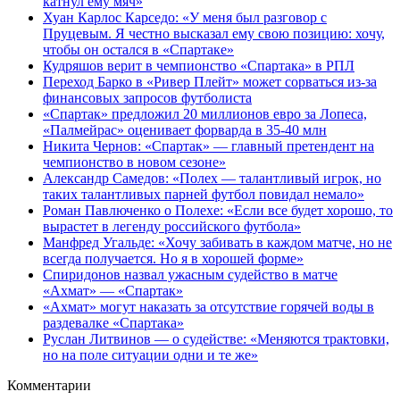
катнул ему мяч»
Хуан Карлос Карседо: «У меня был разговор с
Пруцевым. Я честно высказал ему свою позицию: хочу,
чтобы он остался в «Спартаке»
Кудряшов верит в чемпионство «Спартака» в РПЛ
Переход Барко в «Ривер Плейт» может сорваться из‑за
финансовых запросов футболиста
«Спартак» предложил 20 миллионов евро за Лопеса,
«Палмейрас» оценивает форварда в 35-40 млн
Никита Чернов: «Спартак» — главный претендент на
чемпионство в новом сезоне»
Александр Самедов: «Полех — талантливый игрок, но
таких талантливых парней футбол повидал немало»
Роман Павлюченко о Полехе: «Если все будет хорошо, то
вырастет в легенду российского футбола»
Манфред Угальде: «Хочу забивать в каждом матче, но не
всегда получается. Но я в хорошей форме»
Спиридонов назвал ужасным судейство в матче
«Ахмат» — «Спартак»
«Ахмат» могут наказать за отсутствие горячей воды в
раздевалке «Спартака»
Руслан Литвинов — о судействе: «Меняются трактовки,
но на поле ситуации одни и те же»
Комментарии