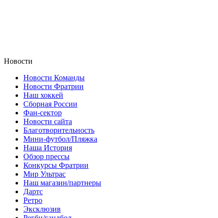
Новости
Новости Команды
Новости Фратрии
Наш хоккей
Сборная России
Фан-cектор
Новости сайта
Благотворительность
Мини-футбол/Пляжка
Наша История
Обзор прессы
Конкурсы Фратрии
Мир Ультрас
Наш магазин/партнеры
Дартс
Ретро
Эксклюзив
Регби/гандбол