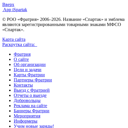
Вверх
App iSpartak
© РОО «Фратрия» 2006–2026. Название «Спартак» и эмблема
являются зарегистрированными товарными знаками МФСО
«Спартак».
Карта сайта
Раскрутка сайта:
Фратрия
О сайте
Об организации
Цели и задачи
Карты Фратрии
Партнеры Фратрии
Контакты
Выезд с Фратрией
Отчеты о выезде
Добровольцы
Реклама на сайте
Баннеры Фратрии
Мероприятия
Информеры
Учим новые заряды!