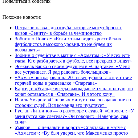
Поделиться в соцсетях
Похожие новости:
Петраков назвал два клуба, которые могут бросить
вызов «Зениту» в борьбе за чемпионство
Зобнин о Полехе: «Если хотим видеть российских
футболистов высокого уровня, то не будем их
возвышать»
Зобнин о судействе в матче с «Ахматом»: «У всех есть
глаза. Кто разбирается в футболе, все прекрасно видят»
Эсекьель Барко о своем будущем в «Спартаке»: «Меня
все устраивает. Я рад радовать болельщиков»
«Ахмат» оштрафован на 20 тысяч рублей за отсутствие
горячей воды в раздевалке «Спартака»
Карседо: «Угальде всегда выкладывается на полную, он
хочет оставаться в «Спартаке». И я этого хочу»
Наиль Умяров: «С первых минут началось давление со
стороны судей. Вся команда это чувствует»
Руслан Литвинов — о разговоре с судьей: «Спросил: «У
меня бутса как слетела?» Он говорит: «Наверное, сам
снял»
Умяров — о пенальти в ворота «Спартака» в матче с
«Ахматом»: «Ву был уверен, что Максименко просто