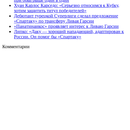
при обыгрыше один в один
Хуан Карлос Карседо: «Серьезно относимся к Кубку,
хотим защитить титул победителей»
Дебютант турецкой Суперлиги сделал предложение
«Спартаку» по трансферу Ливая Гарсии
«Панатинаикос» проявляет интерес к Ливаю Гарсии
Липко: «Даку — хороший нападающий, адаптирован к
России. Он помог бы «Спартаку»
Комментарии