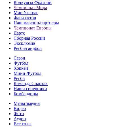
Конкурсы Фратрии
Чемпионат Мира
Мир Ультрас
Фан-cектор
Наш магазин/партнеры
Чемпионат Европы
Дартс
Сборная России
Эксклюзив
Регби/гандбол
Сезон
Футбол
Хоккей
Мини-Футбол
Регби
Команда Спартак
Наши соперники
Бомбардиры
Мультимедиа
Видео
Фото
Аудио
Все голы