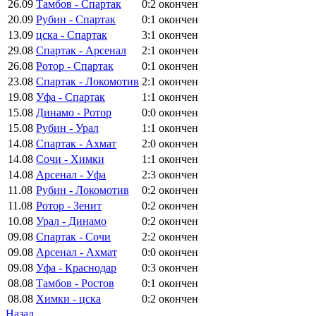
26.09
Тамбов - Спартак
0:2
окончен
20.09
Рубин - Спартак
0:1
окончен
13.09
цска - Спартак
3:1
окончен
29.08
Спартак - Арсенал
2:1
окончен
26.08
Ротор - Спартак
0:1
окончен
23.08
Спартак - Локомотив
2:1
окончен
19.08
Уфа - Спартак
1:1
окончен
15.08
Динамо - Ротор
0:0
окончен
15.08
Рубин - Урал
1:1
окончен
14.08
Спартак - Ахмат
2:0
окончен
14.08
Сочи - Химки
1:1
окончен
14.08
Арсенал - Уфа
2:3
окончен
11.08
Рубин - Локомотив
0:2
окончен
11.08
Ротор - Зенит
0:2
окончен
10.08
Урал - Динамо
0:2
окончен
09.08
Спартак - Сочи
2:2
окончен
09.08
Арсенал - Ахмат
0:0
окончен
09.08
Уфа - Краснодар
0:3
окончен
08.08
Тамбов - Ростов
0:1
окончен
08.08
Химки - цска
0:2
окончен
Назад