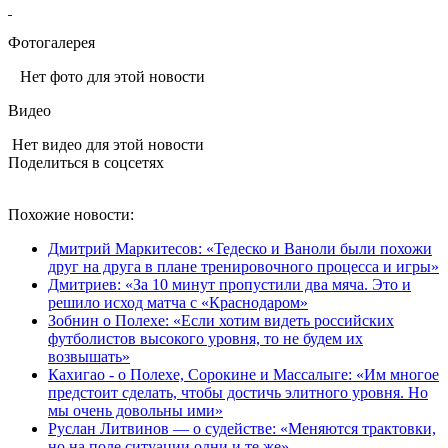
Фотогалерея
Нет фото для этой новости
Видео
Нет видео для этой новости
Поделиться в соцсетях
Похожие новости:
Дмитрий Маркитесов: «Тедеско и Ваноли были похожи
друг на друга в плане тренировочного процесса и игры»
Дмитриев: «За 10 минут пропустили два мяча. Это и
решило исход матча с «Краснодаром»
Зобнин о Полехе: «Если хотим видеть российских
футболистов высокого уровня, то не будем их
возвышать»
Кахигао - о Полехе, Сорокине и Массалыге: «Им многое
предстоит сделать, чтобы достичь элитного уровня. Но
мы очень довольны ими»
Руслан Литвинов — о судействе: «Меняются трактовки,
но на поле ситуации одни и те же»