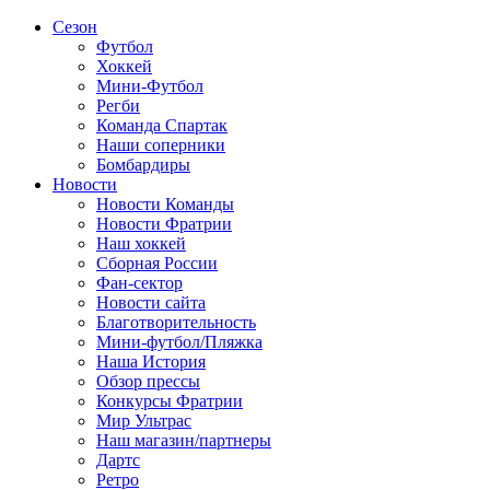
Сезон
Футбол
Хоккей
Мини-Футбол
Регби
Команда Спартак
Наши соперники
Бомбардиры
Новости
Новости Команды
Новости Фратрии
Наш хоккей
Сборная России
Фан-cектор
Новости сайта
Благотворительность
Мини-футбол/Пляжка
Наша История
Обзор прессы
Конкурсы Фратрии
Мир Ультрас
Наш магазин/партнеры
Дартс
Ретро