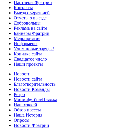
Партнеры Фратрии
Контакты
Выезд с Фратрией
Отчеты о выезде
Добровольцы
Реклама на сайте
Баннеры Фратрии
Мероприятия
Информеры
Учим новые заряды!
Копилка сайта
Двадцатое число
Наши проекты
Новости
Новости сайта
Благотворительность
Новости Команды
Ретро
Мини-футбол/Пляжка
Наш хоккей
Обзор прессы
Наша История
Опросы
Новости Фратрии