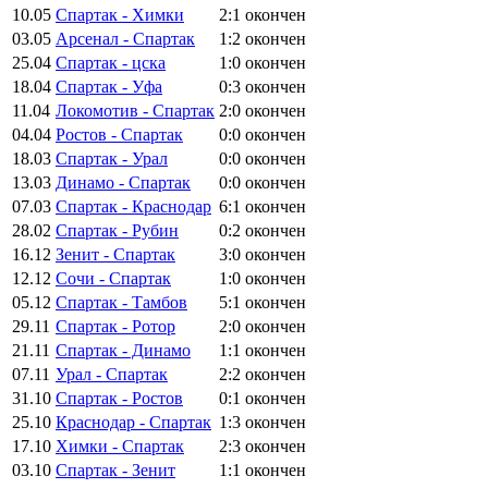
10.05
Спартак - Химки
2:1
окончен
03.05
Арсенал - Спартак
1:2
окончен
25.04
Спартак - цска
1:0
окончен
18.04
Спартак - Уфа
0:3
окончен
11.04
Локомотив - Спартак
2:0
окончен
04.04
Ростов - Спартак
0:0
окончен
18.03
Спартак - Урал
0:0
окончен
13.03
Динамо - Спартак
0:0
окончен
07.03
Спартак - Краснодар
6:1
окончен
28.02
Спартак - Рубин
0:2
окончен
16.12
Зенит - Спартак
3:0
окончен
12.12
Сочи - Спартак
1:0
окончен
05.12
Спартак - Тамбов
5:1
окончен
29.11
Спартак - Ротор
2:0
окончен
21.11
Спартак - Динамо
1:1
окончен
07.11
Урал - Спартак
2:2
окончен
31.10
Спартак - Ростов
0:1
окончен
25.10
Краснодар - Спартак
1:3
окончен
17.10
Химки - Спартак
2:3
окончен
03.10
Спартак - Зенит
1:1
окончен