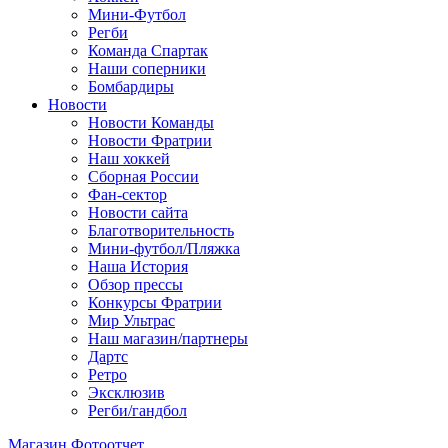
Мини-Футбол
Регби
Команда Спартак
Наши соперники
Бомбардиры
Новости
Новости Команды
Новости Фратрии
Наш хоккей
Сборная России
Фан-cектор
Новости сайта
Благотворительность
Мини-футбол/Пляжка
Наша История
Обзор прессы
Конкурсы Фратрии
Мир Ультрас
Наш магазин/партнеры
Дартс
Ретро
Эксклюзив
Регби/гандбол
Магазин
Фотоотчет