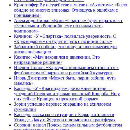
Кристиофер Ву о судействе в матче с «Ахматом»: «Было
обидно во многих эпизодах. Отношусь к ошибкам с
пониманием»
Александр Липко: «Если «Спартак» будет играть как с
«Зенитом» и «Родиной», ему по силам стать
чемпионом»
Кечинов: «У «Спартака» появилась уверенность. С
«Краснодаром» он будет играть с позиции силы»
Заболотный сообщил, что получил шестимесячную
дисквалификацию
Кахигао: «Мяч находился в движении. Это
неправильное решение»
Ивелин Попов: «Карседо с пониманием относится к
футболистам «Спартака» и российской культуре»
Игорь Дмитриев «Может быть, парни забили, чуть
завелись»
Карседо: «У «Краснодара» две важные потери —
ушедший Сперцян и травмированный Кордоба. Но у
них сейчас Кривцов в прекрасной форме»
Зорин успешно перенес операцию на ахилловом
сухожилии
Карседо рассказал о ситуации с Барко, готовности
Угальде, Даку и Жедсона и возможных трансферах
Сорокин назвал Полеха самым сильным футболистом