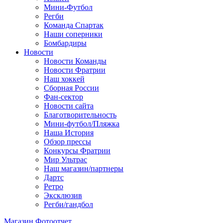
Мини-Футбол
Регби
Команда Спартак
Наши соперники
Бомбардиры
Новости
Новости Команды
Новости Фратрии
Наш хоккей
Сборная России
Фан-cектор
Новости сайта
Благотворительность
Мини-футбол/Пляжка
Наша История
Обзор прессы
Конкурсы Фратрии
Мир Ультрас
Наш магазин/партнеры
Дартс
Ретро
Эксклюзив
Регби/гандбол
Магазин
Фотоотчет