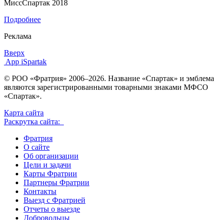
МиссСпартак 2018
Подробнее
Реклама
Вверх
App iSpartak
© РОО «Фратрия» 2006–2026. Название «Спартак» и эмблема
являются зарегистрированными товарными знаками МФСО
«Спартак».
Карта сайта
Раскрутка сайта:
Фратрия
О сайте
Об организации
Цели и задачи
Карты Фратрии
Партнеры Фратрии
Контакты
Выезд с Фратрией
Отчеты о выезде
Добровольцы