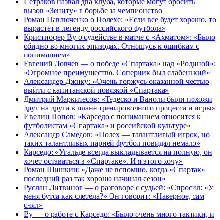
Петраков назвал два клуба, которые могут бросить
вызов «Зениту» в борьбе за чемпионство
Роман Павлюченко о Полехе: «Если все будет хорошо, то
вырастет в легенду российского футбола»
Кристиофер Ву о судействе в матче с «Ахматом»: «Было
обидно во многих эпизодах. Отношусь к ошибкам с
пониманием»
Евгений Ловчев — о победе «Спартака» над «Родиной»:
«Огромное преимущество. Соперник был слабенький»
Александер Джику: «Очень горжусь оказанной честью
выйти с капитанской повязкой «Спартака»
Дмитрий Маркитесов: «Тедеско и Ваноли были похожи
друг на друга в плане тренировочного процесса и игры»
Ивелин Попов: «Карседо с пониманием относится к
футболистам «Спартака» и российской культуре»
Александр Самедов: «Полех — талантливый игрок, но
таких талантливых парней футбол повидал немало»
Карседо: «Угальде всегда выкладывается на полную, он
хочет оставаться в «Спартаке». И я этого хочу»
Роман Шишкин: «Даже не вспомню, когда «Спартак»
последний раз так хорошо начинал сезон»
Руслан Литвинов — о разговоре с судьей: «Спросил: «У
меня бутса как слетела?» Он говорит: «Наверное, сам
снял»
Ву — о работе с Карседо: «Было очень много тактики, и