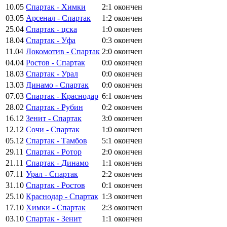
10.05
Спартак - Химки
2:1
окончен
03.05
Арсенал - Спартак
1:2
окончен
25.04
Спартак - цска
1:0
окончен
18.04
Спартак - Уфа
0:3
окончен
11.04
Локомотив - Спартак
2:0
окончен
04.04
Ростов - Спартак
0:0
окончен
18.03
Спартак - Урал
0:0
окончен
13.03
Динамо - Спартак
0:0
окончен
07.03
Спартак - Краснодар
6:1
окончен
28.02
Спартак - Рубин
0:2
окончен
16.12
Зенит - Спартак
3:0
окончен
12.12
Сочи - Спартак
1:0
окончен
05.12
Спартак - Тамбов
5:1
окончен
29.11
Спартак - Ротор
2:0
окончен
21.11
Спартак - Динамо
1:1
окончен
07.11
Урал - Спартак
2:2
окончен
31.10
Спартак - Ростов
0:1
окончен
25.10
Краснодар - Спартак
1:3
окончен
17.10
Химки - Спартак
2:3
окончен
03.10
Спартак - Зенит
1:1
окончен