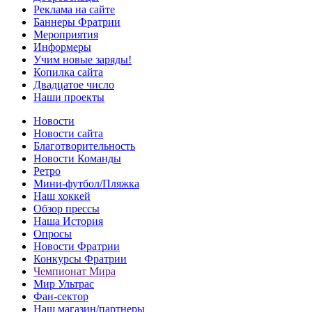
Реклама на сайте
Баннеры Фратрии
Мероприятия
Информеры
Учим новые заряды!
Копилка сайта
Двадцатое число
Наши проекты
Новости
Новости сайта
Благотворительность
Новости Команды
Ретро
Мини-футбол/Пляжка
Наш хоккей
Обзор прессы
Наша История
Опросы
Новости Фратрии
Конкурсы Фратрии
Чемпионат Мира
Мир Ультрас
Фан-cектор
Наш магазин/партнеры