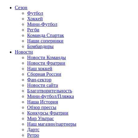
Сезон
Футбол
Хоккей
Мини-Футбол
Регби
Команда Спартак
Наши соперники
Бомбардиры
Новости
Новости Команды
Новости Фратрии
Наш хоккей
Сборная России
Фан-cектор
Новости сайта
Благотворительность
Мини-футбол/Пляжка
Наша История
Обзор прессы
Конкурсы Фратрии
Мир Ультрас
Наш магазин/партнеры
Дартс
Ретро