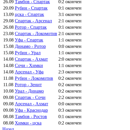
26.09
Тамбов - Спартак
0:2
окончен
20.09
Рубин - Спартак
0:1
окончен
13.09
цска - Спартак
3:1
окончен
29.08
Спартак - Арсенал
2:1
окончен
26.08
Ротор - Спартак
0:1
окончен
23.08
Спартак - Локомотив
2:1
окончен
19.08
Уфа - Спартак
1:1
окончен
15.08
Динамо - Ротор
0:0
окончен
15.08
Рубин - Урал
1:1
окончен
14.08
Спартак - Ахмат
2:0
окончен
14.08
Сочи - Химки
1:1
окончен
14.08
Арсенал - Уфа
2:3
окончен
11.08
Рубин - Локомотив
0:2
окончен
11.08
Ротор - Зенит
0:2
окончен
10.08
Урал - Динамо
0:2
окончен
09.08
Спартак - Сочи
2:2
окончен
09.08
Арсенал - Ахмат
0:0
окончен
09.08
Уфа - Краснодар
0:3
окончен
08.08
Тамбов - Ростов
0:1
окончен
08.08
Химки - цска
0:2
окончен
Назад