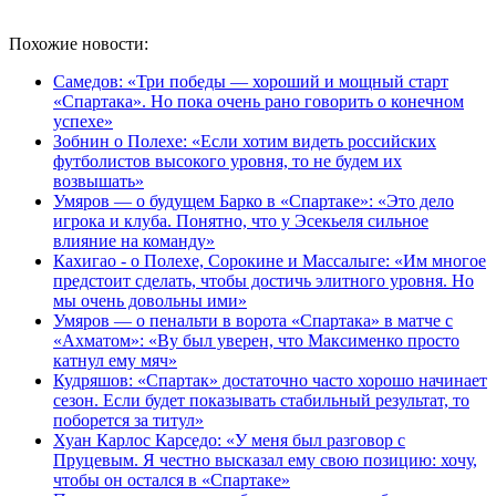
Похожие новости:
Самедов: «Три победы — хороший и мощный старт
«Спартака». Но пока очень рано говорить о конечном
успехе»
Зобнин о Полехе: «Если хотим видеть российских
футболистов высокого уровня, то не будем их
возвышать»
Умяров — о будущем Барко в «Спартаке»: «Это дело
игрока и клуба. Понятно, что у Эсекьеля сильное
влияние на команду»
Кахигао - о Полехе, Сорокине и Массалыге: «Им многое
предстоит сделать, чтобы достичь элитного уровня. Но
мы очень довольны ими»
Умяров — о пенальти в ворота «Спартака» в матче с
«Ахматом»: «Ву был уверен, что Максименко просто
катнул ему мяч»
Кудряшов: «Спартак» достаточно часто хорошо начинает
сезон. Если будет показывать стабильный результат, то
поборется за титул»
Хуан Карлос Карседо: «У меня был разговор с
Пруцевым. Я честно высказал ему свою позицию: хочу,
чтобы он остался в «Спартаке»