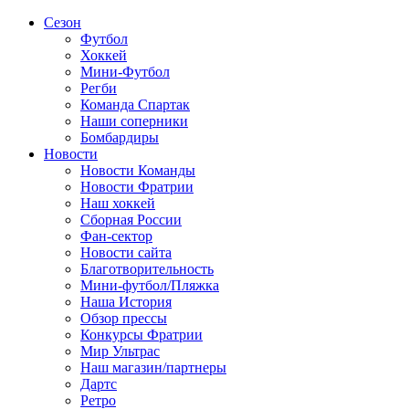
Сезон
Футбол
Хоккей
Мини-Футбол
Регби
Команда Спартак
Наши соперники
Бомбардиры
Новости
Новости Команды
Новости Фратрии
Наш хоккей
Сборная России
Фан-cектор
Новости сайта
Благотворительность
Мини-футбол/Пляжка
Наша История
Обзор прессы
Конкурсы Фратрии
Мир Ультрас
Наш магазин/партнеры
Дартс
Ретро