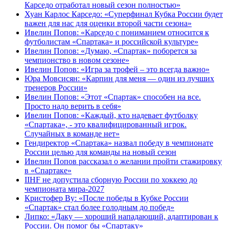
Карседо отработал новый сезон полностью»
Хуан Карлос Карседо: «Суперфинал Кубка России будет
важен для нас для оценки второй части сезона»
Ивелин Попов: «Карседо с пониманием относится к
футболистам «Спартака» и российской культуре»
Ивелин Попов: «Думаю, «Спартак» поборется за
чемпионство в новом сезоне»
Ивелин Попов: «Игра за трофей – это всегда важно»
Юра Мовсисян: «Карпин для меня — один из лучших
тренеров России»
Ивелин Попов: «Этот «Спартак» способен на все.
Просто надо верить в себя»
Ивелин Попов: «Каждый, кто надевает футболку
«Спартака», - это квалифицированный игрок.
Случайных в команде нет»
Гендиректор «Спартака» назвал победу в чемпионате
России целью для команды на новый сезон
Ивелин Попов рассказал о желании пройти стажировку
в «Спартаке»
IIHF не допустила сборную России по хоккею до
чемпионата мира‑2027
Кристофер Ву: «После победы в Кубке России
«Спартак» стал более голодным до побед»
Липко: «Даку — хороший нападающий, адаптирован к
России. Он помог бы «Спартаку»