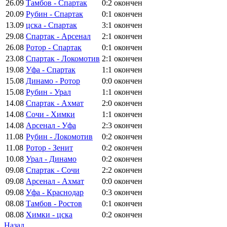
26.09
Тамбов - Спартак
0:2
окончен
20.09
Рубин - Спартак
0:1
окончен
13.09
цска - Спартак
3:1
окончен
29.08
Спартак - Арсенал
2:1
окончен
26.08
Ротор - Спартак
0:1
окончен
23.08
Спартак - Локомотив
2:1
окончен
19.08
Уфа - Спартак
1:1
окончен
15.08
Динамо - Ротор
0:0
окончен
15.08
Рубин - Урал
1:1
окончен
14.08
Спартак - Ахмат
2:0
окончен
14.08
Сочи - Химки
1:1
окончен
14.08
Арсенал - Уфа
2:3
окончен
11.08
Рубин - Локомотив
0:2
окончен
11.08
Ротор - Зенит
0:2
окончен
10.08
Урал - Динамо
0:2
окончен
09.08
Спартак - Сочи
2:2
окончен
09.08
Арсенал - Ахмат
0:0
окончен
09.08
Уфа - Краснодар
0:3
окончен
08.08
Тамбов - Ростов
0:1
окончен
08.08
Химки - цска
0:2
окончен
Назад