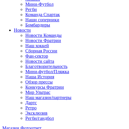
Мини-Футбол
Регби
Команда Спартак
Наши соперники
Бомбардиры
Новости
Новости Команды
Новости Фратрии
Наш хоккей
Сборная России
Фан-cектор
Новости сайта
Благотворительность
Мини-футбол/Пляжка
Наша История
Обзор прессы
Конкурсы Фратрии
Мир Ультрас
Наш магазин/партнеры
Дартс
Ретро
Эксклюзив
Регби/гандбол
Магазин
Фотоотчет