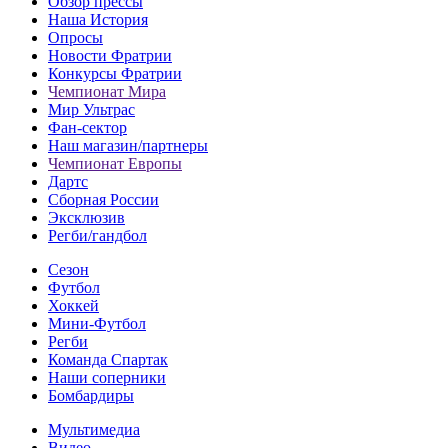
Обзор прессы
Наша История
Опросы
Новости Фратрии
Конкурсы Фратрии
Чемпионат Мира
Мир Ультрас
Фан-cектор
Наш магазин/партнеры
Чемпионат Европы
Дартс
Сборная России
Эксклюзив
Регби/гандбол
Сезон
Футбол
Хоккей
Мини-Футбол
Регби
Команда Спартак
Наши соперники
Бомбардиры
Мультимедиа
Видео