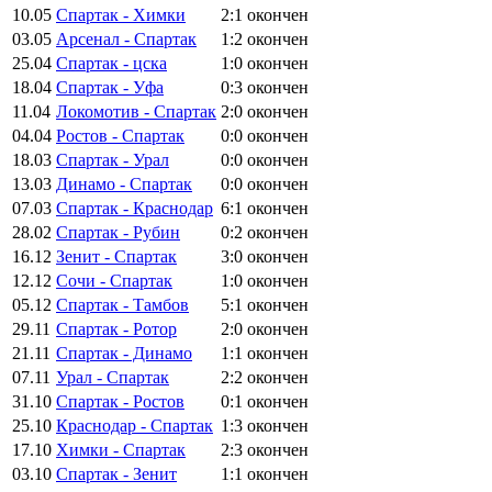
10.05
Спартак - Химки
2:1
окончен
03.05
Арсенал - Спартак
1:2
окончен
25.04
Спартак - цска
1:0
окончен
18.04
Спартак - Уфа
0:3
окончен
11.04
Локомотив - Спартак
2:0
окончен
04.04
Ростов - Спартак
0:0
окончен
18.03
Спартак - Урал
0:0
окончен
13.03
Динамо - Спартак
0:0
окончен
07.03
Спартак - Краснодар
6:1
окончен
28.02
Спартак - Рубин
0:2
окончен
16.12
Зенит - Спартак
3:0
окончен
12.12
Сочи - Спартак
1:0
окончен
05.12
Спартак - Тамбов
5:1
окончен
29.11
Спартак - Ротор
2:0
окончен
21.11
Спартак - Динамо
1:1
окончен
07.11
Урал - Спартак
2:2
окончен
31.10
Спартак - Ростов
0:1
окончен
25.10
Краснодар - Спартак
1:3
окончен
17.10
Химки - Спартак
2:3
окончен
03.10
Спартак - Зенит
1:1
окончен