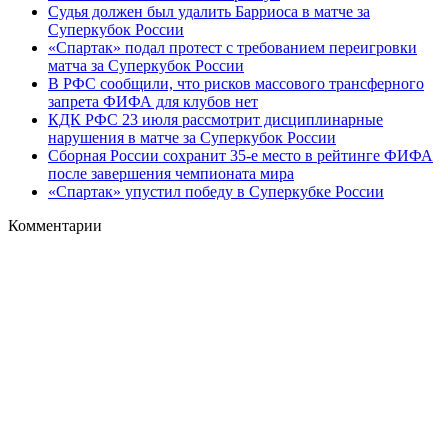
Судья должен был удалить Барриоса в матче за
Суперкубок России
«Спартак» подал протест с требованием переигровки
матча за Суперкубок России
В РФС сообщили, что рисков массового трансферного
запрета ФИФА для клубов нет
КДК РФС 23 июля рассмотрит дисциплинарные
нарушения в матче за Суперкубок России
Сборная России сохранит 35-е место в рейтинге ФИФА
после завершения чемпионата мира
«Спартак» упустил победу в Суперкубке России
Комментарии