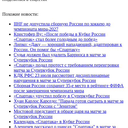
Похожие новости:
IIHF не допустила сборную России по хоккею до
чемпионата мира‑2027
Кристофер Ву: «После победы в Кубке России
«Спартак» стал более голодным до побед»
Липко: «Даку — хороший нападающий, адаптирован к
России. Он помог бы «Спартаку»
Судья должен был удалить Барриоса в матче за
Суперкубок России
«Спартак» подал протест с требованием переигровки
матча за Суперкубок России
КДК РФС 23 июля рассмотрит дисциплинарные
нарушения в матче за Суперкубок России
Сборная России сохранит 35-е место в рейтинге ФИФА
после завершения чемпионата мира
«Спартак» упустил победу в Суперкубке России
Хуан Карлос Карседо: "Парада готов сыграть в матче за
Суперкубок России с "Зенитом"
Мостовой предстанет в образе царя на матче за
Суперкубок России
Календарь «Спартака» в Кубке России
Аленичев рассказал о шансах "Спартака" в матче за