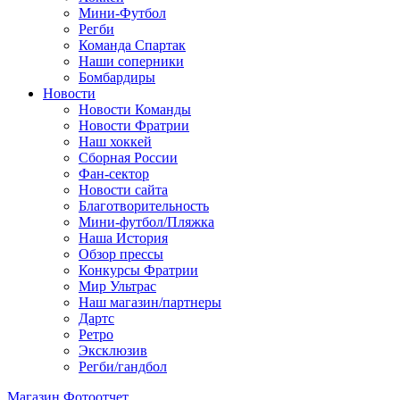
Мини-Футбол
Регби
Команда Спартак
Наши соперники
Бомбардиры
Новости
Новости Команды
Новости Фратрии
Наш хоккей
Сборная России
Фан-cектор
Новости сайта
Благотворительность
Мини-футбол/Пляжка
Наша История
Обзор прессы
Конкурсы Фратрии
Мир Ультрас
Наш магазин/партнеры
Дартс
Ретро
Эксклюзив
Регби/гандбол
Магазин
Фотоотчет