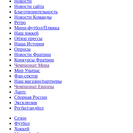
Новости
Новости сайта
Благотворительность
Новости Команды
Ретро
Мини-футбол/Пляжка
Наш хоккей
Обзор прессы
Наша История
Опросы
Новости Фратрии
Конкурсы Фратрии
Чемпионат Мира
Мир Ультрас
Фан-cектор
Наш магазин/партнеры
Чемпионат Европы
Дартс
Сборная России
Эксклюзив
Регби/гандбол
Сезон
Футбол
Хоккей