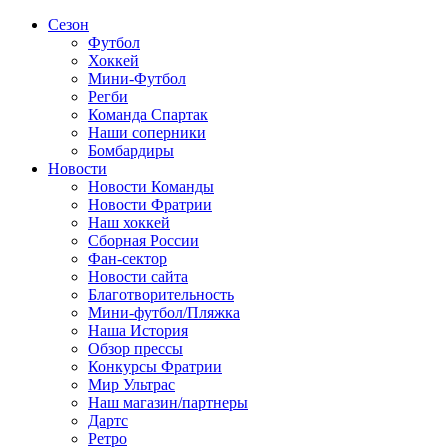
Сезон
Футбол
Хоккей
Мини-Футбол
Регби
Команда Спартак
Наши соперники
Бомбардиры
Новости
Новости Команды
Новости Фратрии
Наш хоккей
Сборная России
Фан-cектор
Новости сайта
Благотворительность
Мини-футбол/Пляжка
Наша История
Обзор прессы
Конкурсы Фратрии
Мир Ультрас
Наш магазин/партнеры
Дартс
Ретро