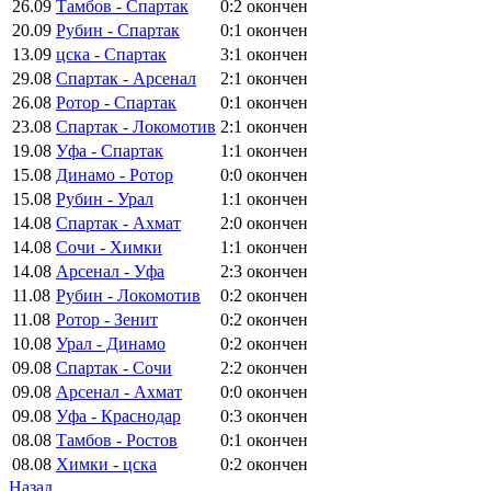
26.09
Тамбов - Спартак
0:2
окончен
20.09
Рубин - Спартак
0:1
окончен
13.09
цска - Спартак
3:1
окончен
29.08
Спартак - Арсенал
2:1
окончен
26.08
Ротор - Спартак
0:1
окончен
23.08
Спартак - Локомотив
2:1
окончен
19.08
Уфа - Спартак
1:1
окончен
15.08
Динамо - Ротор
0:0
окончен
15.08
Рубин - Урал
1:1
окончен
14.08
Спартак - Ахмат
2:0
окончен
14.08
Сочи - Химки
1:1
окончен
14.08
Арсенал - Уфа
2:3
окончен
11.08
Рубин - Локомотив
0:2
окончен
11.08
Ротор - Зенит
0:2
окончен
10.08
Урал - Динамо
0:2
окончен
09.08
Спартак - Сочи
2:2
окончен
09.08
Арсенал - Ахмат
0:0
окончен
09.08
Уфа - Краснодар
0:3
окончен
08.08
Тамбов - Ростов
0:1
окончен
08.08
Химки - цска
0:2
окончен
Назад