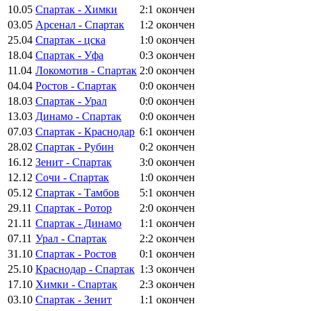
10.05
Спартак - Химки
2:1
окончен
03.05
Арсенал - Спартак
1:2
окончен
25.04
Спартак - цска
1:0
окончен
18.04
Спартак - Уфа
0:3
окончен
11.04
Локомотив - Спартак
2:0
окончен
04.04
Ростов - Спартак
0:0
окончен
18.03
Спартак - Урал
0:0
окончен
13.03
Динамо - Спартак
0:0
окончен
07.03
Спартак - Краснодар
6:1
окончен
28.02
Спартак - Рубин
0:2
окончен
16.12
Зенит - Спартак
3:0
окончен
12.12
Сочи - Спартак
1:0
окончен
05.12
Спартак - Тамбов
5:1
окончен
29.11
Спартак - Ротор
2:0
окончен
21.11
Спартак - Динамо
1:1
окончен
07.11
Урал - Спартак
2:2
окончен
31.10
Спартак - Ростов
0:1
окончен
25.10
Краснодар - Спартак
1:3
окончен
17.10
Химки - Спартак
2:3
окончен
03.10
Спартак - Зенит
1:1
окончен