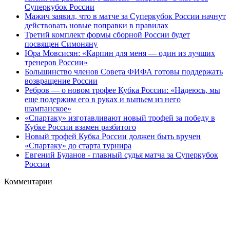
Суперкубок России
Мажич заявил, что в матче за Суперкубок России начнут
действовать новые поправки в правилах
Третий комплект формы сборной России будет
посвящен Симоняну
Юра Мовсисян: «Карпин для меня — один из лучших
тренеров России»
Большинство членов Совета ФИФА готовы поддержать
возвращение России
Ребров — о новом трофее Кубка России: «Надеюсь, мы
еще подержим его в руках и выпьем из него
шампанское»
«Спартаку» изготавливают новый трофей за победу в
Кубке России взамен разбитого
Новый трофей Кубка России должен быть вручен
«Спартаку» до старта турнира
Евгений Буланов - главный судья матча за Суперкубок
России
Комментарии