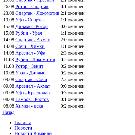
26.08
Ротор - Спартак
0:1
окончен
23.08
Спартак - Локомотив
2:1
окончен
19.08
Уфа - Спартак
1:1
окончен
15.08
Динамо - Ротор
0:0
окончен
15.08
Рубин - Урал
1:1
окончен
14.08
Спартак - Ахмат
2:0
окончен
14.08
Сочи - Химки
1:1
окончен
14.08
Арсенал - Уфа
2:3
окончен
11.08
Рубин - Локомотив
0:2
окончен
11.08
Ротор - Зенит
0:2
окончен
10.08
Урал - Динамо
0:2
окончен
09.08
Спартак - Сочи
2:2
окончен
09.08
Арсенал - Ахмат
0:0
окончен
09.08
Уфа - Краснодар
0:3
окончен
08.08
Тамбов - Ростов
0:1
окончен
08.08
Химки - цска
0:2
окончен
Назад
Главная
Новости
Новости Команды