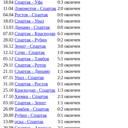
18.04
Спартак - Уфа
0:3
окончен
11.04
Локомотив - Спартак
2:0
окончен
04.04
Ростов - Спартак
0:0
окончен
18.03
Спартак - Урал
0:0
окончен
13.03
Динамо - Спартак
0:0
окончен
07.03
Спартак - Краснодар
6:1
окончен
28.02
Спартак - Рубин
0:2
окончен
16.12
Зенит - Спартак
3:0
окончен
12.12
Сочи - Спартак
1:0
окончен
05.12
Спартак - Тамбов
5:1
окончен
29.11
Спартак - Ротор
2:0
окончен
21.11
Спартак - Динамо
1:1
окончен
07.11
Урал - Спартак
2:2
окончен
31.10
Спартак - Ростов
0:1
окончен
25.10
Краснодар - Спартак
1:3
окончен
17.10
Химки - Спартак
2:3
окончен
03.10
Спартак - Зенит
1:1
окончен
26.09
Тамбов - Спартак
0:2
окончен
20.09
Рубин - Спартак
0:1
окончен
13.09
цска - Спартак
3:1
окончен
29.08
Спартак - Арсенал
2:1
окончен