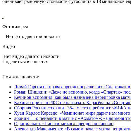
оценивает рыночную стоимость футболиста в 18 миллионов ев
Фотогалерея
Нет фото для этой новости
Видео
Нет видео для этой новости
Поделиться в соцсетях
Похожие новости:
Ливай Гарсия на правах аренды перешел из «Спартака» 
Роман Шишкин: «Даже не вспомню, когда «Спартак» посл
Кечинов вспомнил, как была назначена переигровка матч
Кахигао призвал РФС не назначать Карасёва на «Спартак
Сборная России сохранит 35-е место в рейтинге ФИФА п
Хуан Карлос Карседо: «Чемпионат мира дарит нам много
Зобнин — о пенальти в матче с «Ахматом»: «Для меня это 
Официально. «Панатинаикос» арендовал Гарсию
Александр Максименко: «В самом начале матча неприятно