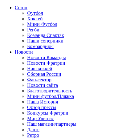
Сезон
Футбол
Хоккей
Мини-Футбол
Регби
Команда Спартак
Наши соперники
Бомбардиры
Новости
Новости Команды
Новости Фратрии
Наш хоккей
Сборная России
Фан-cектор
Новости сайта
Благотворительность
Мини-футбол/Пляжка
Наша История
Обзор прессы
Конкурсы Фратрии
Мир Ультрас
Наш магазин/партнеры
Дартс
Ретро