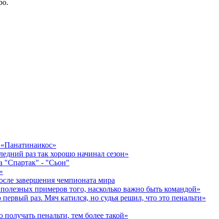
ро.
в «Панатинаикос»
едний раз так хорошо начинал сезон»
а "Спартак" - "Сьон"
»
осле завершения чемпионата мира
 полезных примеров того, насколько важно быть командой»
первый раз. Мяч катился, но судья решил, что это пенальти»
 получать пенальти, тем более такой»