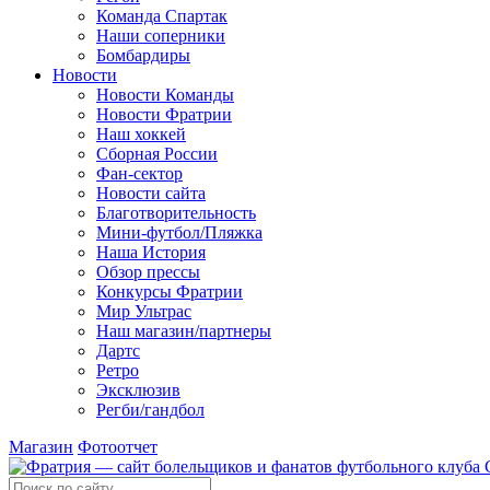
Команда Спартак
Наши соперники
Бомбардиры
Новости
Новости Команды
Новости Фратрии
Наш хоккей
Сборная России
Фан-cектор
Новости сайта
Благотворительность
Мини-футбол/Пляжка
Наша История
Обзор прессы
Конкурсы Фратрии
Мир Ультрас
Наш магазин/партнеры
Дартс
Ретро
Эксклюзив
Регби/гандбол
Магазин
Фотоотчет