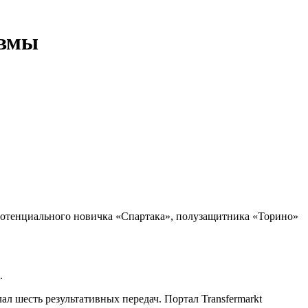
авмы
 потенциального новичка «Спартака», полузащитника «Торино»
.
лал шесть результативных передач. Портал Transfermarkt