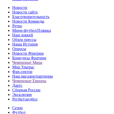
Новости
Новости сайта
Благотворительность
Новости Команды
Ретро
Мини-футбол/Пляжка
Наш хоккей
Обзор прессы
Наша История
Опросы
Новости Фратрии
Конкурсы Фратрии
Чемпионат Мира
Мир Ультрас
Фан-cектор
Наш магазин/партнеры
Чемпионат Европы
Дартс
Сборная России
Эксклюзив
Регби/гандбол
Сезон
Футбол