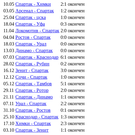
10.05
Спартак - Химки
2:1
окончен
03.05
Арсенал - Спартак
1:2
окончен
25.04
Спартак - цска
1:0
окончен
18.04
Спартак - Уфа
0:3
окончен
11.04
Локомотив - Спартак
2:0
окончен
04.04
Ростов - Спартак
0:0
окончен
18.03
Спартак - Урал
0:0
окончен
13.03
Динамо - Спартак
0:0
окончен
07.03
Спартак - Краснодар
6:1
окончен
28.02
Спартак - Рубин
0:2
окончен
16.12
Зенит - Спартак
3:0
окончен
12.12
Сочи - Спартак
1:0
окончен
05.12
Спартак - Тамбов
5:1
окончен
29.11
Спартак - Ротор
2:0
окончен
21.11
Спартак - Динамо
1:1
окончен
07.11
Урал - Спартак
2:2
окончен
31.10
Спартак - Ростов
0:1
окончен
25.10
Краснодар - Спартак
1:3
окончен
17.10
Химки - Спартак
2:3
окончен
03.10
Спартак - Зенит
1:1
окончен