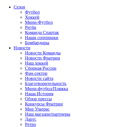
Сезон
Футбол
Хоккей
Мини-Футбол
Регби
Команда Спартак
Наши соперники
Бомбардиры
Новости
Новости Команды
Новости Фратрии
Наш хоккей
Сборная России
Фан-cектор
Новости сайта
Благотворительность
Мини-футбол/Пляжка
Наша История
Обзор прессы
Конкурсы Фратрии
Мир Ультрас
Наш магазин/партнеры
Дартс
Ретро