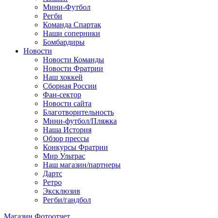
Мини-Футбол
Регби
Команда Спартак
Наши соперники
Бомбардиры
Новости
Новости Команды
Новости Фратрии
Наш хоккей
Сборная России
Фан-cектор
Новости сайта
Благотворительность
Мини-футбол/Пляжка
Наша История
Обзор прессы
Конкурсы Фратрии
Мир Ультрас
Наш магазин/партнеры
Дартс
Ретро
Эксклюзив
Регби/гандбол
Магазин
Фотоотчет