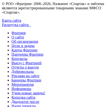
© РОО «Фратрия» 2006–2026. Название «Спартак» и эмблема
являются зарегистрированными товарными знаками МФСО
«Спартак».
Карта сайта
Раскрутка сайта:
Фратрия
О сайте
Об организации
Цели и задачи
Карты Фратрии
Партнеры Фратрии
Контакты
Выезд с Фратрией
Отчеты о выезде
Добровольцы
Реклама на сайте
Баннеры Фратрии
Мероприятия
Информеры
Учим новые заряды!
Копилка сайта
Двадцатое число
Наши проекты