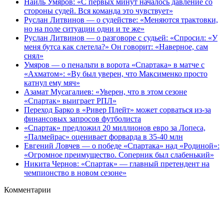
Наиль Умяров: «С первых минут началось давление со
стороны судей. Вся команда это чувствует»
Руслан Литвинов — о судействе: «Меняются трактовки,
но на поле ситуации одни и те же»
Руслан Литвинов — о разговоре с судьей: «Спросил: «У
меня бутса как слетела?» Он говорит: «Наверное, сам
снял»
Умяров — о пенальти в ворота «Спартака» в матче с
«Ахматом»: «Ву был уверен, что Максименко просто
катнул ему мяч»
Азамат Мусагалиев: «Уверен, что в этом сезоне
«Спартак» выиграет РПЛ»
Переход Барко в «Ривер Плейт» может сорваться из‑за
финансовых запросов футболиста
«Спартак» предложил 20 миллионов евро за Лопеса,
«Палмейрас» оценивает форварда в 35-40 млн
Евгений Ловчев — о победе «Спартака» над «Родиной»:
«Огромное преимущество. Соперник был слабенький»
Никита Чернов: «Спартак» — главный претендент на
чемпионство в новом сезоне»
Комментарии