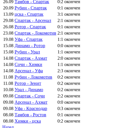
26.09
Тамбов - Спартак
0:2
окончен
20.09
Рубин - Спартак
0:1
окончен
13.09
цска - Спартак
3:1
окончен
29.08
Спартак - Арсенал
2:1
окончен
26.08
Ротор - Спартак
0:1
окончен
23.08
Спартак - Локомотив
2:1
окончен
19.08
Уфа - Спартак
1:1
окончен
15.08
Динамо - Ротор
0:0
окончен
15.08
Рубин - Урал
1:1
окончен
14.08
Спартак - Ахмат
2:0
окончен
14.08
Сочи - Химки
1:1
окончен
14.08
Арсенал - Уфа
2:3
окончен
11.08
Рубин - Локомотив
0:2
окончен
11.08
Ротор - Зенит
0:2
окончен
10.08
Урал - Динамо
0:2
окончен
09.08
Спартак - Сочи
2:2
окончен
09.08
Арсенал - Ахмат
0:0
окончен
09.08
Уфа - Краснодар
0:3
окончен
08.08
Тамбов - Ростов
0:1
окончен
08.08
Химки - цска
0:2
окончен
Назад