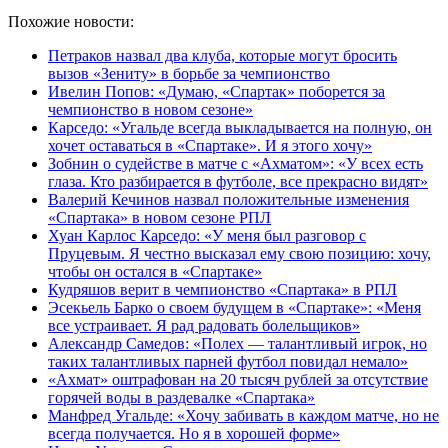
Похожие новости:
Петраков назвал два клуба, которые могут бросить
вызов «Зениту» в борьбе за чемпионство
Ивелин Попов: «Думаю, «Спартак» поборется за
чемпионство в новом сезоне»
Карседо: «Угальде всегда выкладывается на полную, он
хочет оставаться в «Спартаке». И я этого хочу»
Зобнин о судействе в матче с «Ахматом»: «У всех есть
глаза. Кто разбирается в футболе, все прекрасно видят»
Валерий Кечинов назвал положительные изменения
«Спартака» в новом сезоне РПЛ
Хуан Карлос Карседо: «У меня был разговор с
Пруцевым. Я честно высказал ему свою позицию: хочу,
чтобы он остался в «Спартаке»
Кудряшов верит в чемпионство «Спартака» в РПЛ
Эсекьель Барко о своем будущем в «Спартаке»: «Меня
все устраивает. Я рад радовать болельщиков»
Александр Самедов: «Полех — талантливый игрок, но
таких талантливых парней футбол повидал немало»
«Ахмат» оштрафован на 20 тысяч рублей за отсутствие
горячей воды в раздевалке «Спартака»
Манфред Угальде: «Хочу забивать в каждом матче, но не
всегда получается. Но я в хорошей форме»