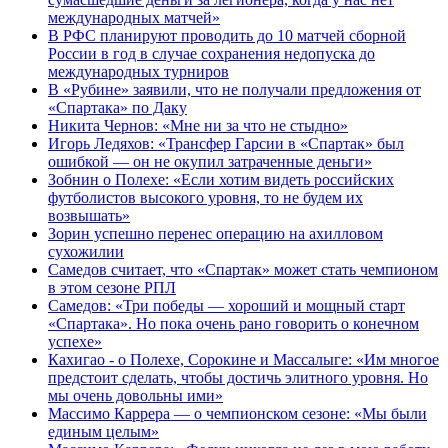
международных матчей»
В РФС планируют проводить до 10 матчей сборной
России в год в случае сохранения недопуска до
международных турниров
В «Рубине» заявили, что не получали предложения от
«Спартака» по Даку
Никита Чернов: «Мне ни за что не стыдно»
Игорь Ледяхов: «Трансфер Гарсии в «Спартак» был
ошибкой — он не окупил затраченные деньги»
Зобнин о Полехе: «Если хотим видеть российских
футболистов высокого уровня, то не будем их
возвышать»
Зорин успешно перенес операцию на ахилловом
сухожилии
Самедов считает, что «Спартак» может стать чемпионом
в этом сезоне РПЛ
Самедов: «Три победы — хороший и мощный старт
«Спартака». Но пока очень рано говорить о конечном
успехе»
Кахигао - о Полехе, Сорокине и Массалыге: «Им многое
предстоит сделать, чтобы достичь элитного уровня. Но
мы очень довольны ими»
Массимо Каррера — о чемпионском сезоне: «Мы были
единым целым»