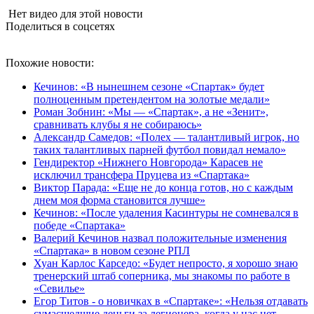
Нет видео для этой новости
Поделиться в соцсетях
Похожие новости:
Кечинов: «В нынешнем сезоне «Спартак» будет
полноценным претендентом на золотые медали»
Роман Зобнин: «Мы — «Спартак», а не «Зенит»,
сравнивать клубы я не собираюсь»
Александр Самедов: «Полех — талантливый игрок, но
таких талантливых парней футбол повидал немало»
Гендиректор «Нижнего Новгорода» Карасев не
исключил трансфера Пруцева из «Спартака»
Виктор Парада: «Еще не до конца готов, но с каждым
днем моя форма становится лучше»
Кечинов: «После удаления Касинтуры не сомневался в
победе «Спартака»
Валерий Кечинов назвал положительные изменения
«Спартака» в новом сезоне РПЛ
Хуан Карлос Карседо: «Будет непросто, я хорошо знаю
тренерский штаб соперника, мы знакомы по работе в
«Севилье»
Егор Титов - о новичках в «Спартаке»: «Нельзя отдавать
сумасшедшие деньги за легионера, когда у нас нет