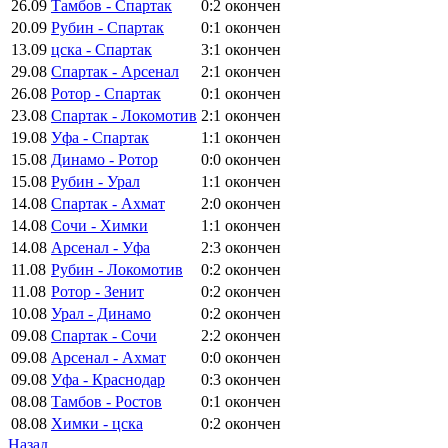
26.09
Тамбов - Спартак
0:2
окончен
20.09
Рубин - Спартак
0:1
окончен
13.09
цска - Спартак
3:1
окончен
29.08
Спартак - Арсенал
2:1
окончен
26.08
Ротор - Спартак
0:1
окончен
23.08
Спартак - Локомотив
2:1
окончен
19.08
Уфа - Спартак
1:1
окончен
15.08
Динамо - Ротор
0:0
окончен
15.08
Рубин - Урал
1:1
окончен
14.08
Спартак - Ахмат
2:0
окончен
14.08
Сочи - Химки
1:1
окончен
14.08
Арсенал - Уфа
2:3
окончен
11.08
Рубин - Локомотив
0:2
окончен
11.08
Ротор - Зенит
0:2
окончен
10.08
Урал - Динамо
0:2
окончен
09.08
Спартак - Сочи
2:2
окончен
09.08
Арсенал - Ахмат
0:0
окончен
09.08
Уфа - Краснодар
0:3
окончен
08.08
Тамбов - Ростов
0:1
окончен
08.08
Химки - цска
0:2
окончен
Назад