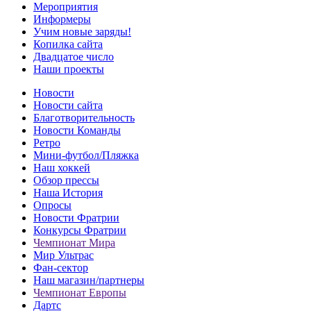
Мероприятия
Информеры
Учим новые заряды!
Копилка сайта
Двадцатое число
Наши проекты
Новости
Новости сайта
Благотворительность
Новости Команды
Ретро
Мини-футбол/Пляжка
Наш хоккей
Обзор прессы
Наша История
Опросы
Новости Фратрии
Конкурсы Фратрии
Чемпионат Мира
Мир Ультрас
Фан-cектор
Наш магазин/партнеры
Чемпионат Европы
Дартс