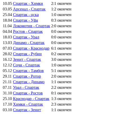
10.05
Спартак - Химки
2:1
окончен
03.05
Арсенал - Спартак
1:2
окончен
25.04
Спартак - цска
1:0
окончен
18.04
Спартак - Уфа
0:3
окончен
11.04
Локомотив - Спартак
2:0
окончен
04.04
Ростов - Спартак
0:0
окончен
18.03
Спартак - Урал
0:0
окончен
13.03
Динамо - Спартак
0:0
окончен
07.03
Спартак - Краснодар
6:1
окончен
28.02
Спартак - Рубин
0:2
окончен
16.12
Зенит - Спартак
3:0
окончен
12.12
Сочи - Спартак
1:0
окончен
05.12
Спартак - Тамбов
5:1
окончен
29.11
Спартак - Ротор
2:0
окончен
21.11
Спартак - Динамо
1:1
окончен
07.11
Урал - Спартак
2:2
окончен
31.10
Спартак - Ростов
0:1
окончен
25.10
Краснодар - Спартак
1:3
окончен
17.10
Химки - Спартак
2:3
окончен
03.10
Спартак - Зенит
1:1
окончен