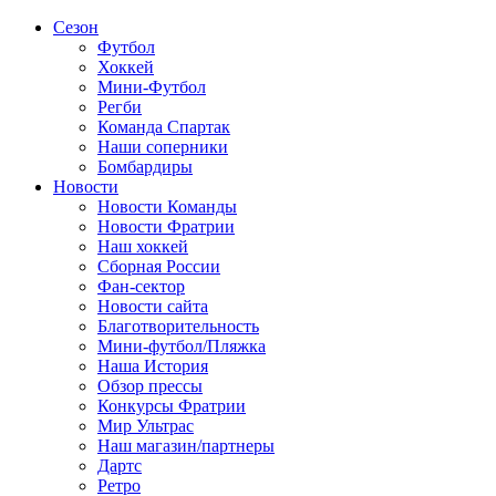
Сезон
Футбол
Хоккей
Мини-Футбол
Регби
Команда Спартак
Наши соперники
Бомбардиры
Новости
Новости Команды
Новости Фратрии
Наш хоккей
Сборная России
Фан-cектор
Новости сайта
Благотворительность
Мини-футбол/Пляжка
Наша История
Обзор прессы
Конкурсы Фратрии
Мир Ультрас
Наш магазин/партнеры
Дартс
Ретро