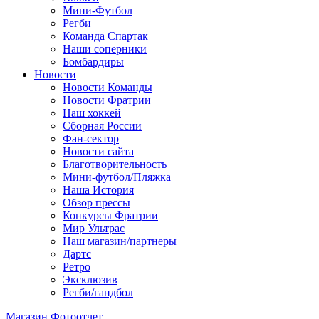
Мини-Футбол
Регби
Команда Спартак
Наши соперники
Бомбардиры
Новости
Новости Команды
Новости Фратрии
Наш хоккей
Сборная России
Фан-cектор
Новости сайта
Благотворительность
Мини-футбол/Пляжка
Наша История
Обзор прессы
Конкурсы Фратрии
Мир Ультрас
Наш магазин/партнеры
Дартс
Ретро
Эксклюзив
Регби/гандбол
Магазин
Фотоотчет