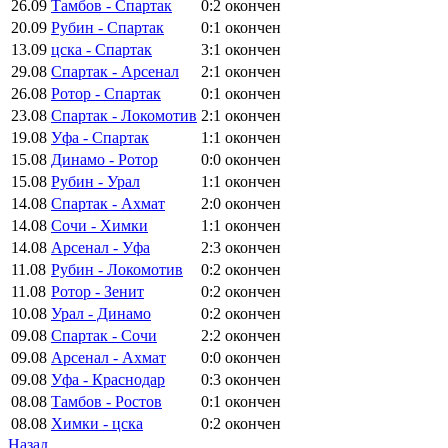
26.09
Тамбов - Спартак
0:2
окончен
20.09
Рубин - Спартак
0:1
окончен
13.09
цска - Спартак
3:1
окончен
29.08
Спартак - Арсенал
2:1
окончен
26.08
Ротор - Спартак
0:1
окончен
23.08
Спартак - Локомотив
2:1
окончен
19.08
Уфа - Спартак
1:1
окончен
15.08
Динамо - Ротор
0:0
окончен
15.08
Рубин - Урал
1:1
окончен
14.08
Спартак - Ахмат
2:0
окончен
14.08
Сочи - Химки
1:1
окончен
14.08
Арсенал - Уфа
2:3
окончен
11.08
Рубин - Локомотив
0:2
окончен
11.08
Ротор - Зенит
0:2
окончен
10.08
Урал - Динамо
0:2
окончен
09.08
Спартак - Сочи
2:2
окончен
09.08
Арсенал - Ахмат
0:0
окончен
09.08
Уфа - Краснодар
0:3
окончен
08.08
Тамбов - Ростов
0:1
окончен
08.08
Химки - цска
0:2
окончен
Назад