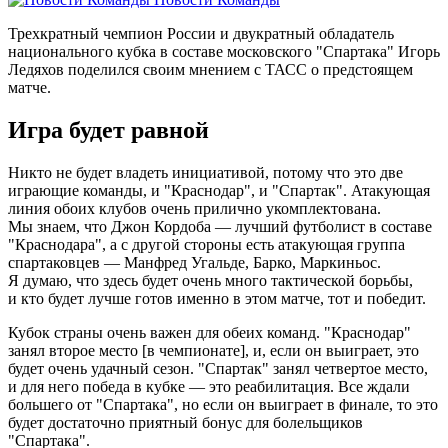
Трехкратный чемпион России и двукратный обладатель
национального кубка в составе московского "Спартака" Игорь
Ледяхов поделился своим мнением с ТАСС о предстоящем
матче.
Игра будет равной
Никто не будет владеть инициативой, потому что это две
играющие команды, и "Краснодар", и "Спартак". Атакующая
линия обоих клубов очень прилично укомплектована.
Мы знаем, что Джон Кордоба — лучший футболист в составе
"Краснодара", а с другой стороны есть атакующая группа
спартаковцев — Манфред Угальде, Барко, Маркиньос.
Я думаю, что здесь будет очень много тактической борьбы,
и кто будет лучше готов именно в этом матче, тот и победит.
Кубок страны очень важен для обеих команд. "Краснодар"
занял второе место [в чемпионате], и, если он выиграет, это
будет очень удачный сезон. "Спартак" занял четвертое место,
и для него победа в кубке — это реабилитация. Все ждали
большего от "Спартака", но если он выиграет в финале, то это
будет достаточно приятный бонус для болельщиков
"Спартака".