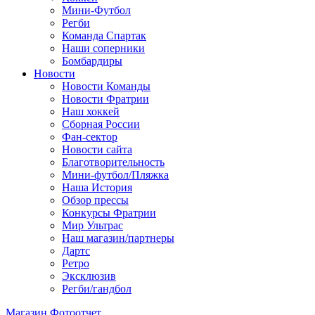
Мини-Футбол
Регби
Команда Спартак
Наши соперники
Бомбардиры
Новости
Новости Команды
Новости Фратрии
Наш хоккей
Сборная России
Фан-cектор
Новости сайта
Благотворительность
Мини-футбол/Пляжка
Наша История
Обзор прессы
Конкурсы Фратрии
Мир Ультрас
Наш магазин/партнеры
Дартс
Ретро
Эксклюзив
Регби/гандбол
Магазин
Фотоотчет