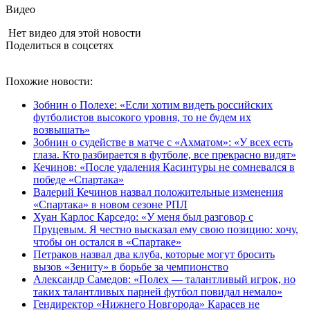
Видео
Нет видео для этой новости
Поделиться в соцсетях
Похожие новости:
Зобнин о Полехе: «Если хотим видеть российских
футболистов высокого уровня, то не будем их
возвышать»
Зобнин о судействе в матче с «Ахматом»: «У всех есть
глаза. Кто разбирается в футболе, все прекрасно видят»
Кечинов: «После удаления Касинтуры не сомневался в
победе «Спартака»
Валерий Кечинов назвал положительные изменения
«Спартака» в новом сезоне РПЛ
Хуан Карлос Карседо: «У меня был разговор с
Пруцевым. Я честно высказал ему свою позицию: хочу,
чтобы он остался в «Спартаке»
Петраков назвал два клуба, которые могут бросить
вызов «Зениту» в борьбе за чемпионство
Александр Самедов: «Полех — талантливый игрок, но
таких талантливых парней футбол повидал немало»
Гендиректор «Нижнего Новгорода» Карасев не