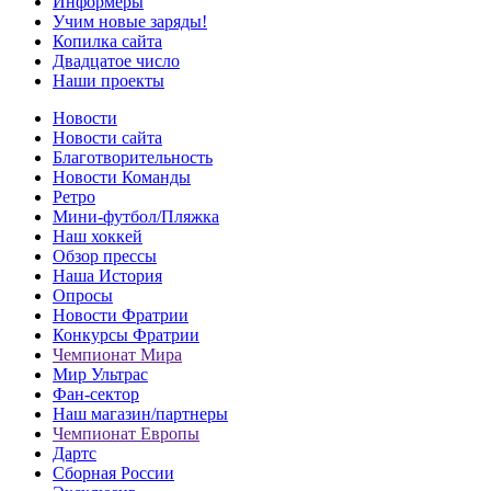
Информеры
Учим новые заряды!
Копилка сайта
Двадцатое число
Наши проекты
Новости
Новости сайта
Благотворительность
Новости Команды
Ретро
Мини-футбол/Пляжка
Наш хоккей
Обзор прессы
Наша История
Опросы
Новости Фратрии
Конкурсы Фратрии
Чемпионат Мира
Мир Ультрас
Фан-cектор
Наш магазин/партнеры
Чемпионат Европы
Дартс
Сборная России