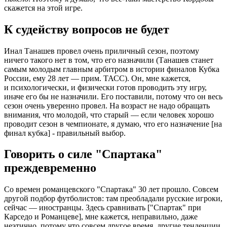
скажется на этой игре.
К судейству вопросов не будет
Инал Танашев провел очень приличный сезон, поэтому
ничего такого нет в том, что его назначили (Танашев станет
самым молодым главным арбитром в истории финалов Кубка
России, ему 28 лет — прим. ТАСС). Он, мне кажется,
и психологически, и физически готов проводить эту игру,
иначе его бы не назначили. Его поставили, потому что он весь
сезон очень уверенно провел. На возраст не надо обращать
внимания, что молодой, что старый — если человек хорошо
проводит сезон в чемпионате, я думаю, что его назначение [на
финал кубка] - правильный выбор.
Говорить о силе "Спартака"
преждевременно
Со времен романцевского "Спартака" 30 лет прошло. Совсем
другой подбор футболистов: там преобладали русские игроки,
сейчас — иностранцы. Здесь сравнивать ["Спартак" при
Карседо и Романцеве], мне кажется, неправильно, даже
неэтично, потому что совсем другое время, другие тенденции