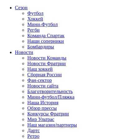
Сезон
Футбол
Хоккей
Мини-Футбол
Регби
Команда Спартак
Наши соперники
Бомбардиры
Новости
Новости Команды
Новости Фратрии
Наш хоккей
Сборная России
Фан-cектор
Новости сайта
Благотворительность
Мини-футбол/Пляжка
Наша История
Обзор прессы
Конкурсы Фратрии
Мир Ультрас
Наш магазин/партнеры
Дартс
Ретро