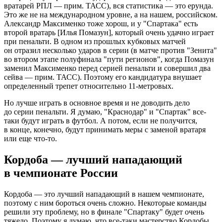
вратарей РПЛ — прим. ТАСС), вся статистика — это ерунда.
Это же не на международном уровне, а на нашем, российском.
Александр Максименко тоже хорош, и у "Спартака" есть
второй вратарь [Илья Помазун], который очень удачно играет
при пенальти. В одном из прошлых кубковых матчей
он отразил несколько ударов в серии (в матче против "Зенита"
во втором этапе полуфинала "пути регионов", когда Помазун
заменил Максименко перед серией пенальти и совершил два
сейва — прим. ТАСС). Поэтому его кандидатура внушает
определенный трепет относительно 11-метровых.
Но лучше играть в основное время и не доводить дело
до серии пенальти. Я думаю, "Краснодар" и "Спартак" все-
таки будут играть в футбол. А потом, если не получится,
в конце, конечно, будут принимать меры с заменой вратаря
или еще что-то.
Кордоба — лучший нападающий
в чемпионате России
Кордоба — это лучший нападающий в нашем чемпионате,
поэтому с ним бороться очень сложно. Некоторые команды
решили эту проблему, но в финале "Спартаку" будет очень
тяжело. Поэтому я думаю, что все-таки мастерство Кордобы