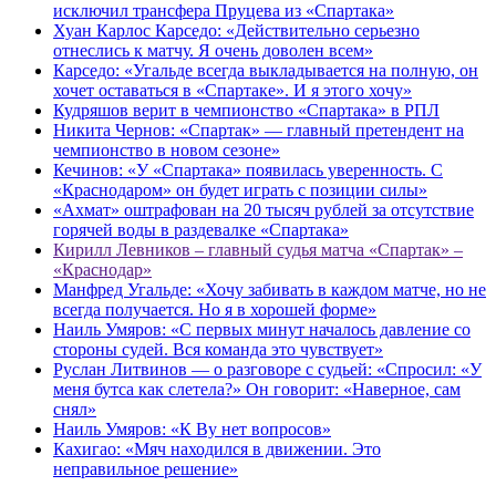
исключил трансфера Пруцева из «Спартака»
Хуан Карлос Карседо: «Действительно серьезно
отнеслись к матчу. Я очень доволен всем»
Карседо: «Угальде всегда выкладывается на полную, он
хочет оставаться в «Спартаке». И я этого хочу»
Кудряшов верит в чемпионство «Спартака» в РПЛ
Никита Чернов: «Спартак» — главный претендент на
чемпионство в новом сезоне»
Кечинов: «У «Спартака» появилась уверенность. С
«Краснодаром» он будет играть с позиции силы»
«Ахмат» оштрафован на 20 тысяч рублей за отсутствие
горячей воды в раздевалке «Спартака»
Кирилл Левников – главный судья матча «Спартак» –
«Краснодар»
Манфред Угальде: «Хочу забивать в каждом матче, но не
всегда получается. Но я в хорошей форме»
Наиль Умяров: «С первых минут началось давление со
стороны судей. Вся команда это чувствует»
Руслан Литвинов — о разговоре с судьей: «Спросил: «У
меня бутса как слетела?» Он говорит: «Наверное, сам
снял»
Наиль Умяров: «К Ву нет вопросов»
Кахигао: «Мяч находился в движении. Это
неправильное решение»