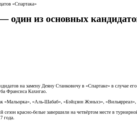
датов «Спартака»
 — один из основных кандидат
ндидатов на замену Деяну Станковичу в «Спартаке» в случае ег
уба Франсиса Кахигао.
 как «Мальорка», «Аль-Шабаб», «Бэйцзин Жэньхэ», «Вильярреал»,
ый сезон красно-белые завершили на четвёртом месте в турнир
7 года.