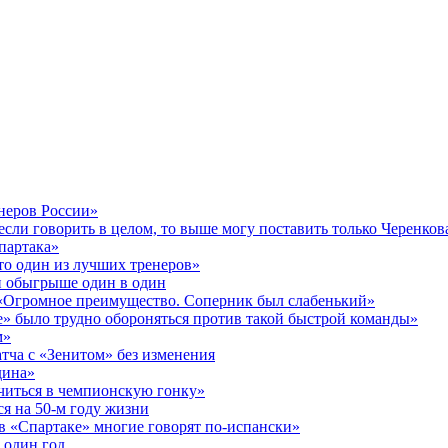
неров России»
если говорить в целом, то выше могу поставить только Черенков
партака»
то один из лучших тренеров»
и обыгрыше один в один
 «Огромное преимущество. Соперник был слабенький»
» было трудно обороняться против такой быстрой команды»
м»
атча с «Зенитом» без изменения
дина»
ючиться в чемпионскую гонку»
я на 50‑м году жизни
в «Спартаке» многие говорят по‑испански»
 один год