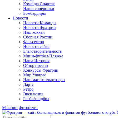
Команда Спартак
Наши соперники
Бомбардиры
Новости
Новости Команды
Новости Фратрии
Наш хоккей
Сборная России
Фан-cектор
Новости сайта
Благотворительность
Мини-футбол/Пляжка
Наша История
Обзор прессы
Конкурсы Фратрии
Мир Ультрас
Наш магазин/партнеры
Дартс
Ретро
Эксклюзив
Регби/гандбол
Магазин
Фотоотчет