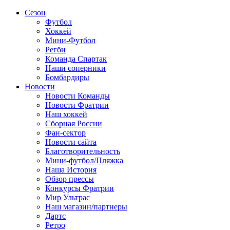
Сезон
Футбол
Хоккей
Мини-Футбол
Регби
Команда Спартак
Наши соперники
Бомбардиры
Новости
Новости Команды
Новости Фратрии
Наш хоккей
Сборная России
Фан-cектор
Новости сайта
Благотворительность
Мини-футбол/Пляжка
Наша История
Обзор прессы
Конкурсы Фратрии
Мир Ультрас
Наш магазин/партнеры
Дартс
Ретро