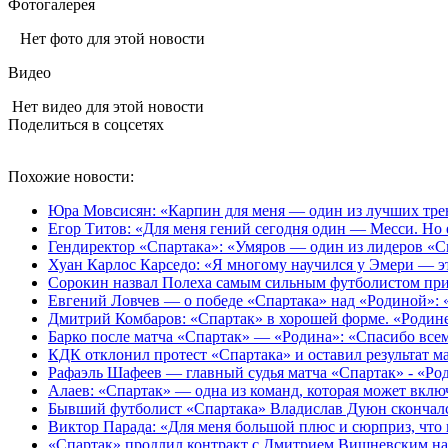
Фотогалерея
Нет фото для этой новости
Видео
Нет видео для этой новости
Поделиться в соцсетях
Похожие новости:
Юра Мовсисян: «Карпин для меня — один из лучших тре
Егор Титов: «Для меня гений сегодня один — Месси. Но 
Гендиректор «Спартака»: «Умяров — один из лидеров «С
Хуан Карлос Карседо: «Я многому научился у Эмери — э
Сорокин назвал Полеха самым сильным футболистом пр
Евгений Ловчев — о победе «Спартака» над «Родиной»:
Дмитрий Комбаров: «Спартак» в хорошей форме. «Родине
Барко после матча «Спартак» — «Родина»: «Спасибо все
КДК отклонил протест «Спартака» и оставил результат м
Рафаэль Шафеев — главный судья матча «Спартак» - «Ро
Алаев: «Спартак» — одна из команд, которая может вкл
Бывший футболист «Спартака» Владислав Дуюн скончалс
Виктор Парада: «Для меня большой плюс и сюрприз, что 
«Спартак» продлил контракт с Дмитрием Вишневским на