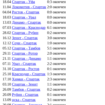
18.04
Спартак - Уфа
0:3
окончен
11.04
Локомотив - Спартак
2:0
окончен
04.04
Ростов - Спартак
0:0
окончен
18.03
Спартак - Урал
0:0
окончен
13.03
Динамо - Спартак
0:0
окончен
07.03
Спартак - Краснодар
6:1
окончен
28.02
Спартак - Рубин
0:2
окончен
16.12
Зенит - Спартак
3:0
окончен
12.12
Сочи - Спартак
1:0
окончен
05.12
Спартак - Тамбов
5:1
окончен
29.11
Спартак - Ротор
2:0
окончен
21.11
Спартак - Динамо
1:1
окончен
07.11
Урал - Спартак
2:2
окончен
31.10
Спартак - Ростов
0:1
окончен
25.10
Краснодар - Спартак
1:3
окончен
17.10
Химки - Спартак
2:3
окончен
03.10
Спартак - Зенит
1:1
окончен
26.09
Тамбов - Спартак
0:2
окончен
20.09
Рубин - Спартак
0:1
окончен
13.09
цска - Спартак
3:1
окончен
29.08
Спартак - Арсенал
2:1
окончен