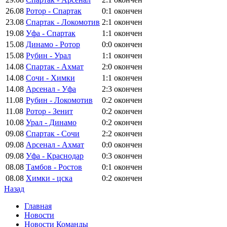
26.08
Ротор - Спартак
0:1
окончен
23.08
Спартак - Локомотив
2:1
окончен
19.08
Уфа - Спартак
1:1
окончен
15.08
Динамо - Ротор
0:0
окончен
15.08
Рубин - Урал
1:1
окончен
14.08
Спартак - Ахмат
2:0
окончен
14.08
Сочи - Химки
1:1
окончен
14.08
Арсенал - Уфа
2:3
окончен
11.08
Рубин - Локомотив
0:2
окончен
11.08
Ротор - Зенит
0:2
окончен
10.08
Урал - Динамо
0:2
окончен
09.08
Спартак - Сочи
2:2
окончен
09.08
Арсенал - Ахмат
0:0
окончен
09.08
Уфа - Краснодар
0:3
окончен
08.08
Тамбов - Ростов
0:1
окончен
08.08
Химки - цска
0:2
окончен
Назад
Главная
Новости
Новости Команды