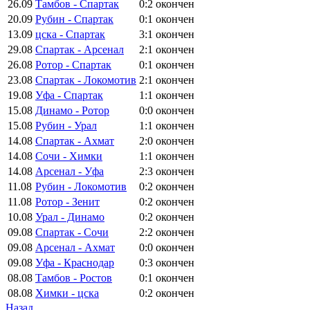
26.09
Тамбов - Спартак
0:2
окончен
20.09
Рубин - Спартак
0:1
окончен
13.09
цска - Спартак
3:1
окончен
29.08
Спартак - Арсенал
2:1
окончен
26.08
Ротор - Спартак
0:1
окончен
23.08
Спартак - Локомотив
2:1
окончен
19.08
Уфа - Спартак
1:1
окончен
15.08
Динамо - Ротор
0:0
окончен
15.08
Рубин - Урал
1:1
окончен
14.08
Спартак - Ахмат
2:0
окончен
14.08
Сочи - Химки
1:1
окончен
14.08
Арсенал - Уфа
2:3
окончен
11.08
Рубин - Локомотив
0:2
окончен
11.08
Ротор - Зенит
0:2
окончен
10.08
Урал - Динамо
0:2
окончен
09.08
Спартак - Сочи
2:2
окончен
09.08
Арсенал - Ахмат
0:0
окончен
09.08
Уфа - Краснодар
0:3
окончен
08.08
Тамбов - Ростов
0:1
окончен
08.08
Химки - цска
0:2
окончен
Назад