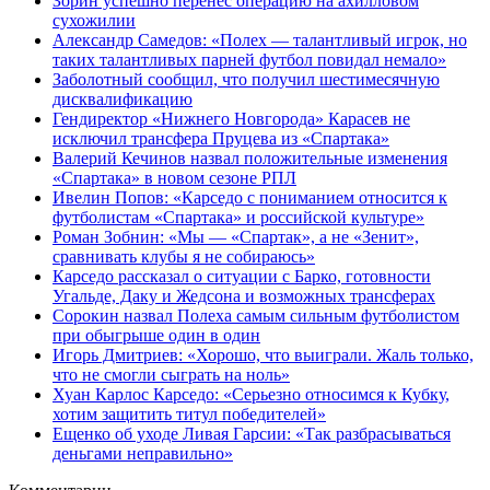
Зорин успешно перенес операцию на ахилловом
сухожилии
Александр Самедов: «Полех — талантливый игрок, но
таких талантливых парней футбол повидал немало»
Заболотный сообщил, что получил шестимесячную
дисквалификацию
Гендиректор «Нижнего Новгорода» Карасев не
исключил трансфера Пруцева из «Спартака»
Валерий Кечинов назвал положительные изменения
«Спартака» в новом сезоне РПЛ
Ивелин Попов: «Карседо с пониманием относится к
футболистам «Спартака» и российской культуре»
Роман Зобнин: «Мы — «Спартак», а не «Зенит»,
сравнивать клубы я не собираюсь»
Карседо рассказал о ситуации с Барко, готовности
Угальде, Даку и Жедсона и возможных трансферах
Сорокин назвал Полеха самым сильным футболистом
при обыгрыше один в один
Игорь Дмитриев: «Хорошо, что выиграли. Жаль только,
что не смогли сыграть на ноль»
Хуан Карлос Карседо: «Серьезно относимся к Кубку,
хотим защитить титул победителей»
Ещенко об уходе Ливая Гарсии: «Так разбрасываться
деньгами неправильно»