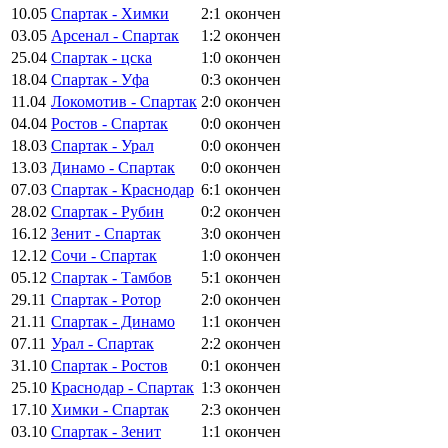
10.05
Спартак - Химки
2:1
окончен
03.05
Арсенал - Спартак
1:2
окончен
25.04
Спартак - цска
1:0
окончен
18.04
Спартак - Уфа
0:3
окончен
11.04
Локомотив - Спартак
2:0
окончен
04.04
Ростов - Спартак
0:0
окончен
18.03
Спартак - Урал
0:0
окончен
13.03
Динамо - Спартак
0:0
окончен
07.03
Спартак - Краснодар
6:1
окончен
28.02
Спартак - Рубин
0:2
окончен
16.12
Зенит - Спартак
3:0
окончен
12.12
Сочи - Спартак
1:0
окончен
05.12
Спартак - Тамбов
5:1
окончен
29.11
Спартак - Ротор
2:0
окончен
21.11
Спартак - Динамо
1:1
окончен
07.11
Урал - Спартак
2:2
окончен
31.10
Спартак - Ростов
0:1
окончен
25.10
Краснодар - Спартак
1:3
окончен
17.10
Химки - Спартак
2:3
окончен
03.10
Спартак - Зенит
1:1
окончен