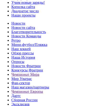
Учим новые заряды!
Копилка сайта
Двадцатое число
Наши проекты
Новости
Новости сайта
Благотворительность
Новости Команды
Ретро
Мини-футбол/Пляжка
Наш хоккей
Обзор прессы
Наша История
Опросы
Новости Фратрии
Конкурсы Фратрии
Чемпионат Мира
Мир Ультрас
Фан-cектор
Наш магазин/партнеры
Чемпионат Европы
Дартс
Сборная России
Эксклюзив