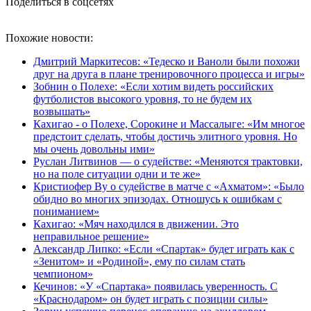
Поделиться в соцсетях
Похожие новости:
Дмитрий Маркитесов: «Тедеско и Ваноли были похожи
друг на друга в плане тренировочного процесса и игры»
Зобнин о Полехе: «Если хотим видеть российских
футболистов высокого уровня, то не будем их
возвышать»
Кахигао - о Полехе, Сорокине и Массалыге: «Им многое
предстоит сделать, чтобы достичь элитного уровня. Но
мы очень довольны ими»
Руслан Литвинов — о судействе: «Меняются трактовки,
но на поле ситуации одни и те же»
Кристиофер Ву о судействе в матче с «Ахматом»: «Было
обидно во многих эпизодах. Отношусь к ошибкам с
пониманием»
Кахигао: «Мяч находился в движении. Это
неправильное решение»
Александр Липко: «Если «Спартак» будет играть как с
«Зенитом» и «Родиной», ему по силам стать
чемпионом»
Кечинов: «У «Спартака» появилась уверенность. С
«Краснодаром» он будет играть с позиции силы»