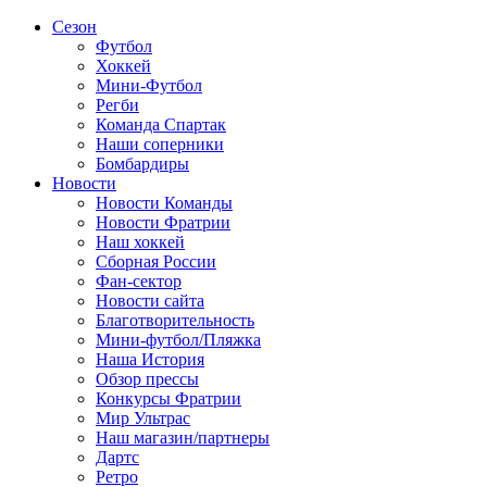
Сезон
Футбол
Хоккей
Мини-Футбол
Регби
Команда Спартак
Наши соперники
Бомбардиры
Новости
Новости Команды
Новости Фратрии
Наш хоккей
Сборная России
Фан-cектор
Новости сайта
Благотворительность
Мини-футбол/Пляжка
Наша История
Обзор прессы
Конкурсы Фратрии
Мир Ультрас
Наш магазин/партнеры
Дартс
Ретро