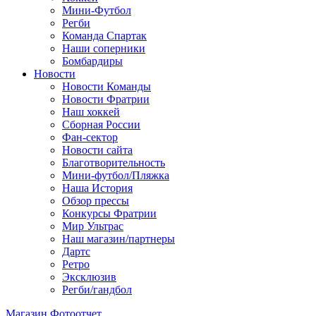
Мини-Футбол
Регби
Команда Спартак
Наши соперники
Бомбардиры
Новости
Новости Команды
Новости Фратрии
Наш хоккей
Сборная России
Фан-cектор
Новости сайта
Благотворительность
Мини-футбол/Пляжка
Наша История
Обзор прессы
Конкурсы Фратрии
Мир Ультрас
Наш магазин/партнеры
Дартс
Ретро
Эксклюзив
Регби/гандбол
Магазин
Фотоотчет