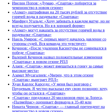
Ивелин Попов: «Думаю, «Спартак» поборется за
чемпионство в новом сезоне»
«Ахмат» оштрафован на 20 тысяч рублей за отсутствие
горячей воды в раздевалке «Спартака»
Манфред Угальде: «Хочу забивать в каждом матче, но не
всегда получается. Но я в хорошей форме»
«Ахмат» могут наказать за отсутствие горячей воды в
раздевалке «Спартака»
Наиль Умяров: «С первых минут началось давление со
стороны судей. Вся команда это чувствует»
Кечинов: «После удаления Касинтуры не сомневался в
победе «Спартака»
Валерий Кечинов назвал положительные изменения
«Спартака» в новом сезоне РПЛ
Алаев: «Спартак» может вмешаться в гонку за самые
высокие места»
Азамат Мусагалиев: «Уверен, что в этом сезоне
«Спартак» выиграет РПЛ»
Хуан Карлос Карседо: «У меня был разговор с
Пруцевым. Я честно высказал ему свою позицию: хочу,
чтобы он остался в «Спартаке»
«Спартак» предложил 20 миллионов евро за Лопеса,
«Палмейрас» оценивает форварда в 35-40 млн
Никита Чернов: «Спартак» — главный претендент на
чемпионство в новом сезоне»