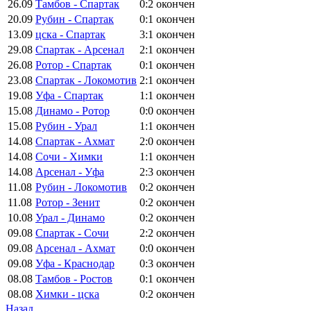
26.09
Тамбов - Спартак
0:2
окончен
20.09
Рубин - Спартак
0:1
окончен
13.09
цска - Спартак
3:1
окончен
29.08
Спартак - Арсенал
2:1
окончен
26.08
Ротор - Спартак
0:1
окончен
23.08
Спартак - Локомотив
2:1
окончен
19.08
Уфа - Спартак
1:1
окончен
15.08
Динамо - Ротор
0:0
окончен
15.08
Рубин - Урал
1:1
окончен
14.08
Спартак - Ахмат
2:0
окончен
14.08
Сочи - Химки
1:1
окончен
14.08
Арсенал - Уфа
2:3
окончен
11.08
Рубин - Локомотив
0:2
окончен
11.08
Ротор - Зенит
0:2
окончен
10.08
Урал - Динамо
0:2
окончен
09.08
Спартак - Сочи
2:2
окончен
09.08
Арсенал - Ахмат
0:0
окончен
09.08
Уфа - Краснодар
0:3
окончен
08.08
Тамбов - Ростов
0:1
окончен
08.08
Химки - цска
0:2
окончен
Назад