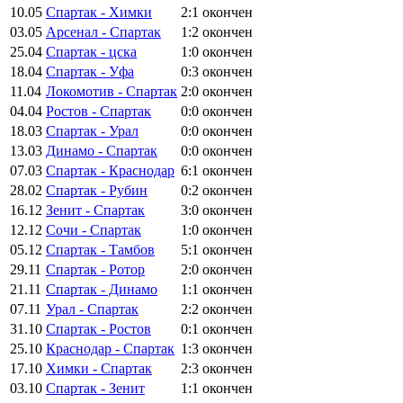
10.05
Спартак - Химки
2:1
окончен
03.05
Арсенал - Спартак
1:2
окончен
25.04
Спартак - цска
1:0
окончен
18.04
Спартак - Уфа
0:3
окончен
11.04
Локомотив - Спартак
2:0
окончен
04.04
Ростов - Спартак
0:0
окончен
18.03
Спартак - Урал
0:0
окончен
13.03
Динамо - Спартак
0:0
окончен
07.03
Спартак - Краснодар
6:1
окончен
28.02
Спартак - Рубин
0:2
окончен
16.12
Зенит - Спартак
3:0
окончен
12.12
Сочи - Спартак
1:0
окончен
05.12
Спартак - Тамбов
5:1
окончен
29.11
Спартак - Ротор
2:0
окончен
21.11
Спартак - Динамо
1:1
окончен
07.11
Урал - Спартак
2:2
окончен
31.10
Спартак - Ростов
0:1
окончен
25.10
Краснодар - Спартак
1:3
окончен
17.10
Химки - Спартак
2:3
окончен
03.10
Спартак - Зенит
1:1
окончен