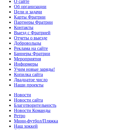
О сайте
Об организации
Цели и задачи
Карты Фратрии
Партнеры Фратрии
Контакты
Выезд с Фратрией
Отчеты о выезде
Добровольцы
Реклама на сайте
Баннеры Фратрии
Мероприятия
Информеры
Учим новые заряды!
Копилка сайта
Двадцатое число
Наши проекты
Новости
Новости сайта
Благотворительность
Новости Команды
Ретро
Мини-футбол/Пляжка
Наш хоккей