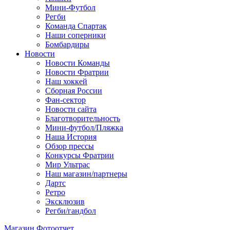
Мини-Футбол
Регби
Команда Спартак
Наши соперники
Бомбардиры
Новости
Новости Команды
Новости Фратрии
Наш хоккей
Сборная России
Фан-cектор
Новости сайта
Благотворительность
Мини-футбол/Пляжка
Наша История
Обзор прессы
Конкурсы Фратрии
Мир Ультрас
Наш магазин/партнеры
Дартс
Ретро
Эксклюзив
Регби/гандбол
Магазин
Фотоотчет