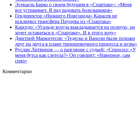
Эсекьель Барко о своем будущем в «Спартаке»: «Меня
все устраивает. Я рад радовать болельщиков»
Гендиректор «Нижнего Новгорода» Карасев не
исключил трансфера Пруцева из «Спартака»
Карседо: «Угальде всегда выкладывается на полную, он
хочет оставаться в «Спартаке». И я этого хочу»
Дмитрий Маркитесов: «Тедеско и Ваноли были похожи
друг на друга в плане тренировочного процесса и игры»
Руслан Литвинов — о разговоре с судьей: «Спросил: «У
меня бутса как слетела?» Он говорит: «Наверное, сам
снял»
Комментарии