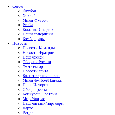
Сезон
Футбол
Хоккей
Мини-Футбол
Регби
Команда Спартак
Наши соперники
Бомбардиры
Новости
Новости Команды
Новости Фратрии
Наш хоккей
Сборная России
Фан-cектор
Новости сайта
Благотворительность
Мини-футбол/Пляжка
Наша История
Обзор прессы
Конкурсы Фратрии
Мир Ультрас
Наш магазин/партнеры
Дартс
Ретро