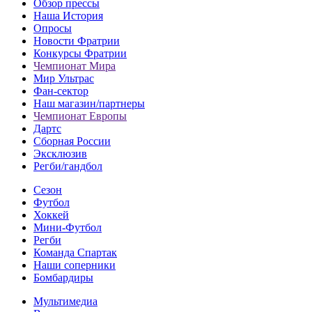
Обзор прессы
Наша История
Опросы
Новости Фратрии
Конкурсы Фратрии
Чемпионат Мира
Мир Ультрас
Фан-cектор
Наш магазин/партнеры
Чемпионат Европы
Дартс
Сборная России
Эксклюзив
Регби/гандбол
Сезон
Футбол
Хоккей
Мини-Футбол
Регби
Команда Спартак
Наши соперники
Бомбардиры
Мультимедиа