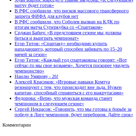
матчу будет готов»
В РФС сообщили, что рисков массового трансферного
запрета ФИФА для клубов нет
В РФС сообщили, что Соболев вызван на КДК по
итогам матча Суперкубка со «Спартаком»
Срджан Бабич: «В предстоящем сезоне мы должны
биться и выиграть чемпионат»
Егор Титов: «Спартаку» необходимо купить
нападающего, который способен забивать по 15–20
мячей за сезон»
Егор Титов: «Каждый год спартаковцы говорят: «Вот
сейчас‑то мы свое возьмем». Хочется поскорее увидеть
чемпионство»
Наилю Умярову - 26!
Алексей Красиков: «Игровые навыки Комтуа
резонируют с тем, что происходит вне льда. Нужен
капитан, способный справиться с его выкрутасами»
Федорова: «Верю, что мужская команда станет
чемпионом в следующем сезоне»
Сергей Некрасов: «Говорить, что мы готовы к борьбе за
победу в Лиге чемпионов, будет перебором. Дайте срок»
Комментарии