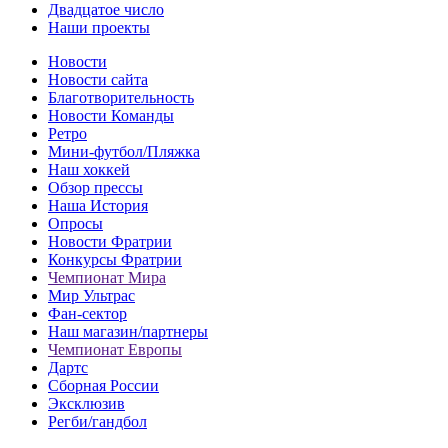
Двадцатое число
Наши проекты
Новости
Новости сайта
Благотворительность
Новости Команды
Ретро
Мини-футбол/Пляжка
Наш хоккей
Обзор прессы
Наша История
Опросы
Новости Фратрии
Конкурсы Фратрии
Чемпионат Мира
Мир Ультрас
Фан-cектор
Наш магазин/партнеры
Чемпионат Европы
Дартс
Сборная России
Эксклюзив
Регби/гандбол