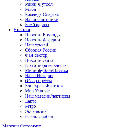
Мини-Футбол
Регби
Команда Спартак
Наши соперники
Бомбардиры
Новости
Новости Команды
Новости Фратрии
Наш хоккей
Сборная России
Фан-cектор
Новости сайта
Благотворительность
Мини-футбол/Пляжка
Наша История
Обзор прессы
Конкурсы Фратрии
Мир Ультрас
Наш магазин/партнеры
Дартс
Ретро
Эксклюзив
Регби/гандбол
Магазин
Фотоотчет