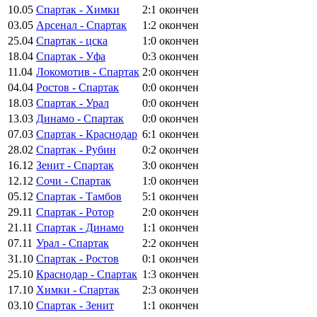
10.05
Спартак - Химки
2:1
окончен
03.05
Арсенал - Спартак
1:2
окончен
25.04
Спартак - цска
1:0
окончен
18.04
Спартак - Уфа
0:3
окончен
11.04
Локомотив - Спартак
2:0
окончен
04.04
Ростов - Спартак
0:0
окончен
18.03
Спартак - Урал
0:0
окончен
13.03
Динамо - Спартак
0:0
окончен
07.03
Спартак - Краснодар
6:1
окончен
28.02
Спартак - Рубин
0:2
окончен
16.12
Зенит - Спартак
3:0
окончен
12.12
Сочи - Спартак
1:0
окончен
05.12
Спартак - Тамбов
5:1
окончен
29.11
Спартак - Ротор
2:0
окончен
21.11
Спартак - Динамо
1:1
окончен
07.11
Урал - Спартак
2:2
окончен
31.10
Спартак - Ростов
0:1
окончен
25.10
Краснодар - Спартак
1:3
окончен
17.10
Химки - Спартак
2:3
окончен
03.10
Спартак - Зенит
1:1
окончен