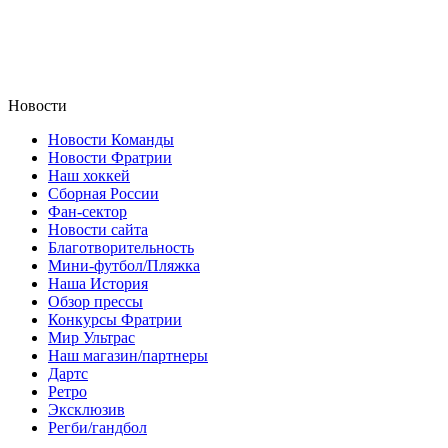
Новости
Новости Команды
Новости Фратрии
Наш хоккей
Сборная России
Фан-cектор
Новости сайта
Благотворительность
Мини-футбол/Пляжка
Наша История
Обзор прессы
Конкурсы Фратрии
Мир Ультрас
Наш магазин/партнеры
Дартс
Ретро
Эксклюзив
Регби/гандбол