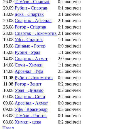
26.09
Тамбов - Спартак
0:2
окончен
20.09
Рубин - Спартак
0:1
окончен
13.09
цска - Спартак
3:1
окончен
29.08
Спартак - Арсенал
2:1
окончен
26.08
Ротор - Спартак
0:1
окончен
23.08
Спартак - Локомотив
2:1
окончен
19.08
Уфа - Спартак
1:1
окончен
15.08
Динамо - Ротор
0:0
окончен
15.08
Рубин - Урал
1:1
окончен
14.08
Спартак - Ахмат
2:0
окончен
14.08
Сочи - Химки
1:1
окончен
14.08
Арсенал - Уфа
2:3
окончен
11.08
Рубин - Локомотив
0:2
окончен
11.08
Ротор - Зенит
0:2
окончен
10.08
Урал - Динамо
0:2
окончен
09.08
Спартак - Сочи
2:2
окончен
09.08
Арсенал - Ахмат
0:0
окончен
09.08
Уфа - Краснодар
0:3
окончен
08.08
Тамбов - Ростов
0:1
окончен
08.08
Химки - цска
0:2
окончен
Назад