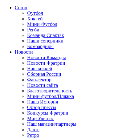
Сезон
Футбол
Хоккей
Мини-Футбол
Регби
Команда Спартак
Наши соперники
Бомбардиры
Новости
Новости Команды
Новости Фратрии
Наш хоккей
Сборная России
Фан-cектор
Новости сайта
Благотворительность
Мини-футбол/Пляжка
Наша История
Обзор прессы
Конкурсы Фратрии
Мир Ультрас
Наш магазин/партнеры
Дартс
Ретро