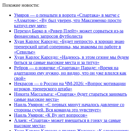
Похожие новости:
Умяров — о пенальти в ворота «Спартака» в матче с
«Ахматом»: «Ву был уверен, что Максименко просто
катнул ему мяч»
Переход Барко в «Ривер Плейт» может сорваться из‑за
финансовых запросов футболиста
Хуан Карлос Карседо: «Будет непросто, я хорошо знаю
тренерский штаб соперника, мы знакомы по работе в
«Севилье»
Хуан Карлос Карседо: «Надеюсь, в этом сезоне мы будем
биться за самые высокие места и за титул»
Ребров — о новичке «Спартака» Параде: «Время на
адаптацию ему нужно, но видно, что он уже влился как
свой»
Некрасов — о России на ЧМ-2026: «Вопрос мотивации
игроков, тренерского штаба»
Никита Массалыга: «Спартак» будет стараться занимать
самые высокие места»
Наиль Умяров: «С первых минут началось давление со
стороны судей. Вся команда это чувствует»
Наиль Умяров: «К Ву нет вопросов»
Алаев: «Спартак» может вмешаться в гонку за самые
высокие места»
Хуан Карлос Карседо о травме Жедсона: «К следующему