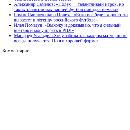
Александр Самедов: «Полех — талантливый игрок, но
таких талантливых парней футбол повидал немало»
Роман Павлюченко о Полехе: «Если все будет хорошо, то
вырастет в легенду российского футбола»
Илья Помазун: «Выхожу и доказываю, что я сильный
вратарь и могу играть в РПЛ»
Манфред Угальде: «Хочу забивать в каждом матче, но не
всегда получается. Но я в хорошей форме»
Комментарии