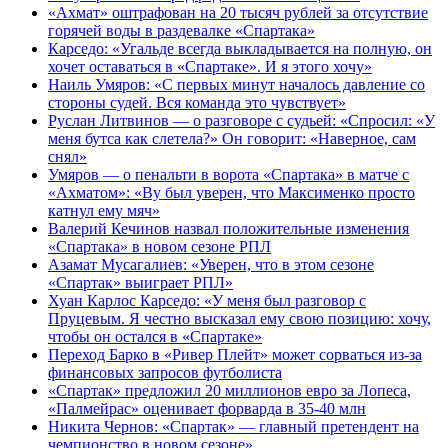
«Ахмат» оштрафован на 20 тысяч рублей за отсутствие
горячей воды в раздевалке «Спартака»
Карседо: «Угальде всегда выкладывается на полную, он
хочет оставаться в «Спартаке». И я этого хочу»
Наиль Умяров: «С первых минут началось давление со
стороны судей. Вся команда это чувствует»
Руслан Литвинов — о разговоре с судьей: «Спросил: «У
меня бутса как слетела?» Он говорит: «Наверное, сам
снял»
Умяров — о пенальти в ворота «Спартака» в матче с
«Ахматом»: «Ву был уверен, что Максименко просто
катнул ему мяч»
Валерий Кечинов назвал положительные изменения
«Спартака» в новом сезоне РПЛ
Азамат Мусагалиев: «Уверен, что в этом сезоне
«Спартак» выиграет РПЛ»
Хуан Карлос Карседо: «У меня был разговор с
Пруцевым. Я честно высказал ему свою позицию: хочу,
чтобы он остался в «Спартаке»
Переход Барко в «Ривер Плейт» может сорваться из‑за
финансовых запросов футболиста
«Спартак» предложил 20 миллионов евро за Лопеса,
«Палмейрас» оценивает форварда в 35-40 млн
Никита Чернов: «Спартак» — главный претендент на
чемпионство в новом сезоне»