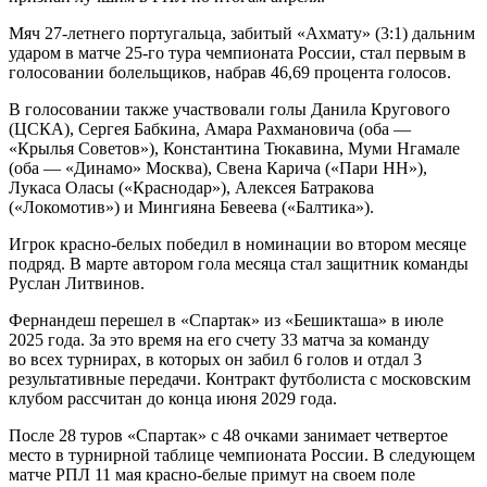
Мяч 27-летнего португальца, забитый «Ахмату» (3:1) дальним
ударом в матче 25-го тура чемпионата России, стал первым в
голосовании болельщиков, набрав 46,69 процента голосов.
В голосовании также участвовали голы Данила Кругового
(ЦСКА), Сергея Бабкина, Амара Рахмановича (оба —
«Крылья Советов»), Константина Тюкавина, Муми Нгамале
(оба — «Динамо» Москва), Свена Карича («Пари НН»),
Лукаса Оласы («Краснодар»), Алексея Батракова
(«Локомотив») и Мингияна Бевеева («Балтика»).
Игрок красно-белых победил в номинации во втором месяце
подряд. В марте автором гола месяца стал защитник команды
Руслан Литвинов.
Фернандеш перешел в «Спартак» из «Бешикташа» в июле
2025 года. За это время на его счету 33 матча за команду
во всех турнирах, в которых он забил 6 голов и отдал 3
результативные передачи. Контракт футболиста с московским
клубом рассчитан до конца июня 2029 года.
После 28 туров «Спартак» с 48 очками занимает четвертое
место в турнирной таблице чемпионата России. В следующем
матче РПЛ 11 мая красно-белые примут на своем поле