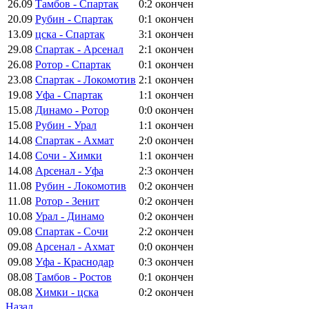
26.09
Тамбов - Спартак
0:2
окончен
20.09
Рубин - Спартак
0:1
окончен
13.09
цска - Спартак
3:1
окончен
29.08
Спартак - Арсенал
2:1
окончен
26.08
Ротор - Спартак
0:1
окончен
23.08
Спартак - Локомотив
2:1
окончен
19.08
Уфа - Спартак
1:1
окончен
15.08
Динамо - Ротор
0:0
окончен
15.08
Рубин - Урал
1:1
окончен
14.08
Спартак - Ахмат
2:0
окончен
14.08
Сочи - Химки
1:1
окончен
14.08
Арсенал - Уфа
2:3
окончен
11.08
Рубин - Локомотив
0:2
окончен
11.08
Ротор - Зенит
0:2
окончен
10.08
Урал - Динамо
0:2
окончен
09.08
Спартак - Сочи
2:2
окончен
09.08
Арсенал - Ахмат
0:0
окончен
09.08
Уфа - Краснодар
0:3
окончен
08.08
Тамбов - Ростов
0:1
окончен
08.08
Химки - цска
0:2
окончен
Назад