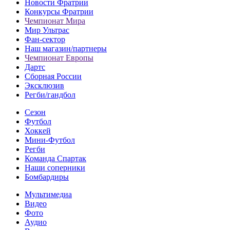
Новости Фратрии
Конкурсы Фратрии
Чемпионат Мира
Мир Ультрас
Фан-cектор
Наш магазин/партнеры
Чемпионат Европы
Дартс
Сборная России
Эксклюзив
Регби/гандбол
Сезон
Футбол
Хоккей
Мини-Футбол
Регби
Команда Спартак
Наши соперники
Бомбардиры
Мультимедиа
Видео
Фото
Аудио