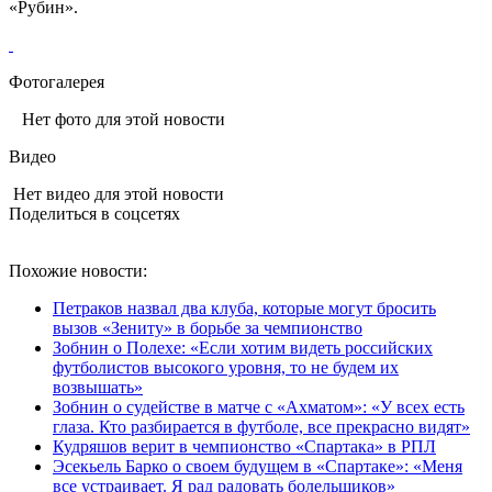
«Рубин».
Фотогалерея
Нет фото для этой новости
Видео
Нет видео для этой новости
Поделиться в соцсетях
Похожие новости:
Петраков назвал два клуба, которые могут бросить
вызов «Зениту» в борьбе за чемпионство
Зобнин о Полехе: «Если хотим видеть российских
футболистов высокого уровня, то не будем их
возвышать»
Зобнин о судействе в матче с «Ахматом»: «У всех есть
глаза. Кто разбирается в футболе, все прекрасно видят»
Кудряшов верит в чемпионство «Спартака» в РПЛ
Эсекьель Барко о своем будущем в «Спартаке»: «Меня
все устраивает. Я рад радовать болельщиков»