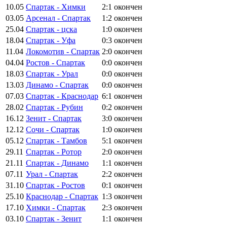
10.05
Спартак - Химки
2:1
окончен
03.05
Арсенал - Спартак
1:2
окончен
25.04
Спартак - цска
1:0
окончен
18.04
Спартак - Уфа
0:3
окончен
11.04
Локомотив - Спартак
2:0
окончен
04.04
Ростов - Спартак
0:0
окончен
18.03
Спартак - Урал
0:0
окончен
13.03
Динамо - Спартак
0:0
окончен
07.03
Спартак - Краснодар
6:1
окончен
28.02
Спартак - Рубин
0:2
окончен
16.12
Зенит - Спартак
3:0
окончен
12.12
Сочи - Спартак
1:0
окончен
05.12
Спартак - Тамбов
5:1
окончен
29.11
Спартак - Ротор
2:0
окончен
21.11
Спартак - Динамо
1:1
окончен
07.11
Урал - Спартак
2:2
окончен
31.10
Спартак - Ростов
0:1
окончен
25.10
Краснодар - Спартак
1:3
окончен
17.10
Химки - Спартак
2:3
окончен
03.10
Спартак - Зенит
1:1
окончен