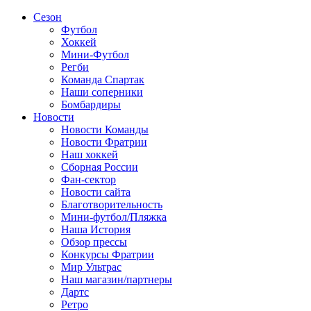
Сезон
Футбол
Хоккей
Мини-Футбол
Регби
Команда Спартак
Наши соперники
Бомбардиры
Новости
Новости Команды
Новости Фратрии
Наш хоккей
Сборная России
Фан-cектор
Новости сайта
Благотворительность
Мини-футбол/Пляжка
Наша История
Обзор прессы
Конкурсы Фратрии
Мир Ультрас
Наш магазин/партнеры
Дартс
Ретро