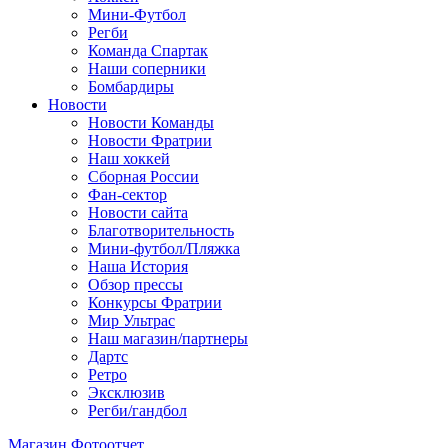
Мини-Футбол
Регби
Команда Спартак
Наши соперники
Бомбардиры
Новости
Новости Команды
Новости Фратрии
Наш хоккей
Сборная России
Фан-cектор
Новости сайта
Благотворительность
Мини-футбол/Пляжка
Наша История
Обзор прессы
Конкурсы Фратрии
Мир Ультрас
Наш магазин/партнеры
Дартс
Ретро
Эксклюзив
Регби/гандбол
Магазин
Фотоотчет