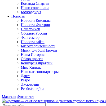
Команда Спартак
Наши соперники
Бомбардиры
Новости
Новости Команды
Новости Фратрии
Наш хоккей
Сборная России
Фан-cектор
Новости сайта
Благотворительность
Мини-футбол/Пляжка
Наша История
Обзор прессы
Конкурсы Фратрии
Мир Ультрас
Наш магазин/партнеры
Дартс
Ретро
Эксклюзив
Регби/гандбол
Магазин
Фотоотчет