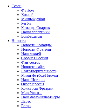
Сезон
Футбол
Хоккей
Мини-Футбол
Регби
Команда Спартак
Наши соперники
Бомбардиры
Новости
Новости Команды
Новости Фратрии
Наш хоккей
Сборная России
Фан-cектор
Новости сайта
Благотворительность
Мини-футбол/Пляжка
Наша История
Обзор прессы
Конкурсы Фратрии
Мир Ультрас
Наш магазин/партнеры
Дартс
Ретро