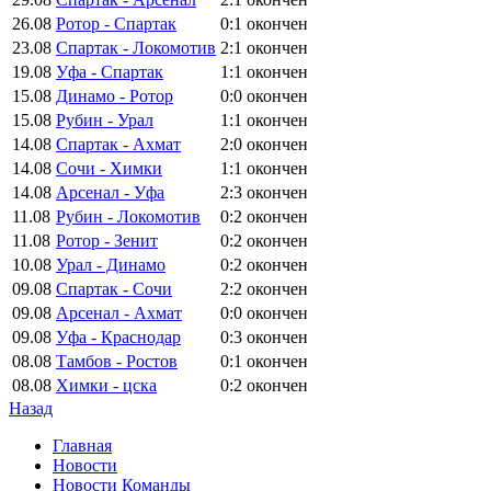
26.08
Ротор - Спартак
0:1
окончен
23.08
Спартак - Локомотив
2:1
окончен
19.08
Уфа - Спартак
1:1
окончен
15.08
Динамо - Ротор
0:0
окончен
15.08
Рубин - Урал
1:1
окончен
14.08
Спартак - Ахмат
2:0
окончен
14.08
Сочи - Химки
1:1
окончен
14.08
Арсенал - Уфа
2:3
окончен
11.08
Рубин - Локомотив
0:2
окончен
11.08
Ротор - Зенит
0:2
окончен
10.08
Урал - Динамо
0:2
окончен
09.08
Спартак - Сочи
2:2
окончен
09.08
Арсенал - Ахмат
0:0
окончен
09.08
Уфа - Краснодар
0:3
окончен
08.08
Тамбов - Ростов
0:1
окончен
08.08
Химки - цска
0:2
окончен
Назад
Главная
Новости
Новости Команды