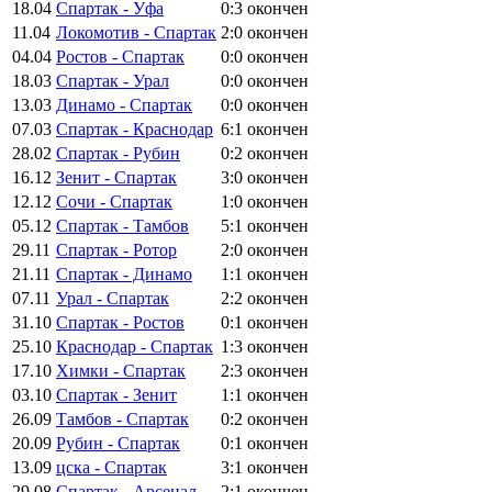
18.04
Спартак - Уфа
0:3
окончен
11.04
Локомотив - Спартак
2:0
окончен
04.04
Ростов - Спартак
0:0
окончен
18.03
Спартак - Урал
0:0
окончен
13.03
Динамо - Спартак
0:0
окончен
07.03
Спартак - Краснодар
6:1
окончен
28.02
Спартак - Рубин
0:2
окончен
16.12
Зенит - Спартак
3:0
окончен
12.12
Сочи - Спартак
1:0
окончен
05.12
Спартак - Тамбов
5:1
окончен
29.11
Спартак - Ротор
2:0
окончен
21.11
Спартак - Динамо
1:1
окончен
07.11
Урал - Спартак
2:2
окончен
31.10
Спартак - Ростов
0:1
окончен
25.10
Краснодар - Спартак
1:3
окончен
17.10
Химки - Спартак
2:3
окончен
03.10
Спартак - Зенит
1:1
окончен
26.09
Тамбов - Спартак
0:2
окончен
20.09
Рубин - Спартак
0:1
окончен
13.09
цска - Спартак
3:1
окончен
29.08
Спартак - Арсенал
2:1
окончен