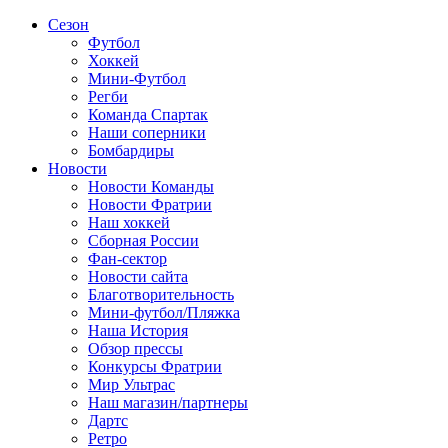
Сезон
Футбол
Хоккей
Мини-Футбол
Регби
Команда Спартак
Наши соперники
Бомбардиры
Новости
Новости Команды
Новости Фратрии
Наш хоккей
Сборная России
Фан-cектор
Новости сайта
Благотворительность
Мини-футбол/Пляжка
Наша История
Обзор прессы
Конкурсы Фратрии
Мир Ультрас
Наш магазин/партнеры
Дартс
Ретро