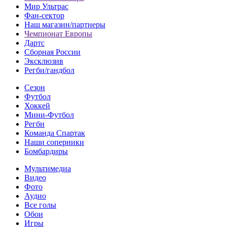
Мир Ультрас
Фан-cектор
Наш магазин/партнеры
Чемпионат Европы
Дартс
Сборная России
Эксклюзив
Регби/гандбол
Сезон
Футбол
Хоккей
Мини-Футбол
Регби
Команда Спартак
Наши соперники
Бомбардиры
Мультимедиа
Видео
Фото
Аудио
Все голы
Обои
Игры