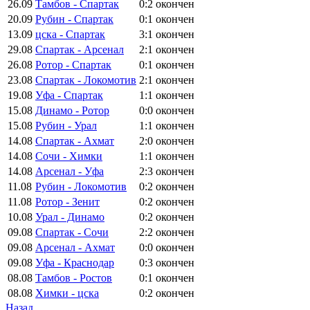
26.09
Тамбов - Спартак
0:2
окончен
20.09
Рубин - Спартак
0:1
окончен
13.09
цска - Спартак
3:1
окончен
29.08
Спартак - Арсенал
2:1
окончен
26.08
Ротор - Спартак
0:1
окончен
23.08
Спартак - Локомотив
2:1
окончен
19.08
Уфа - Спартак
1:1
окончен
15.08
Динамо - Ротор
0:0
окончен
15.08
Рубин - Урал
1:1
окончен
14.08
Спартак - Ахмат
2:0
окончен
14.08
Сочи - Химки
1:1
окончен
14.08
Арсенал - Уфа
2:3
окончен
11.08
Рубин - Локомотив
0:2
окончен
11.08
Ротор - Зенит
0:2
окончен
10.08
Урал - Динамо
0:2
окончен
09.08
Спартак - Сочи
2:2
окончен
09.08
Арсенал - Ахмат
0:0
окончен
09.08
Уфа - Краснодар
0:3
окончен
08.08
Тамбов - Ростов
0:1
окончен
08.08
Химки - цска
0:2
окончен
Назад