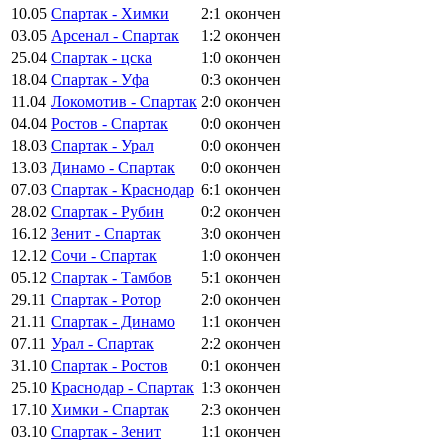
10.05
Спартак - Химки
2:1
окончен
03.05
Арсенал - Спартак
1:2
окончен
25.04
Спартак - цска
1:0
окончен
18.04
Спартак - Уфа
0:3
окончен
11.04
Локомотив - Спартак
2:0
окончен
04.04
Ростов - Спартак
0:0
окончен
18.03
Спартак - Урал
0:0
окончен
13.03
Динамо - Спартак
0:0
окончен
07.03
Спартак - Краснодар
6:1
окончен
28.02
Спартак - Рубин
0:2
окончен
16.12
Зенит - Спартак
3:0
окончен
12.12
Сочи - Спартак
1:0
окончен
05.12
Спартак - Тамбов
5:1
окончен
29.11
Спартак - Ротор
2:0
окончен
21.11
Спартак - Динамо
1:1
окончен
07.11
Урал - Спартак
2:2
окончен
31.10
Спартак - Ростов
0:1
окончен
25.10
Краснодар - Спартак
1:3
окончен
17.10
Химки - Спартак
2:3
окончен
03.10
Спартак - Зенит
1:1
окончен