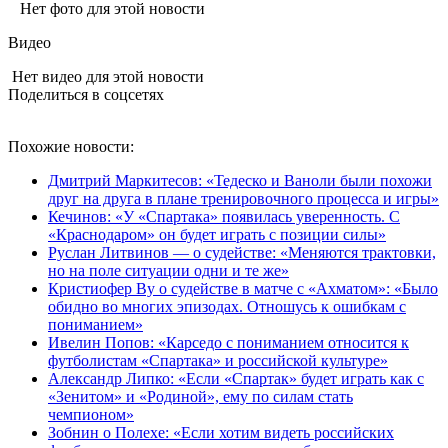
Нет фото для этой новости
Видео
Нет видео для этой новости
Поделиться в соцсетях
Похожие новости:
Дмитрий Маркитесов: «Тедеско и Ваноли были похожи
друг на друга в плане тренировочного процесса и игры»
Кечинов: «У «Спартака» появилась уверенность. С
«Краснодаром» он будет играть с позиции силы»
Руслан Литвинов — о судействе: «Меняются трактовки,
но на поле ситуации одни и те же»
Кристиофер Ву о судействе в матче с «Ахматом»: «Было
обидно во многих эпизодах. Отношусь к ошибкам с
пониманием»
Ивелин Попов: «Карседо с пониманием относится к
футболистам «Спартака» и российской культуре»
Александр Липко: «Если «Спартак» будет играть как с
«Зенитом» и «Родиной», ему по силам стать
чемпионом»
Зобнин о Полехе: «Если хотим видеть российских