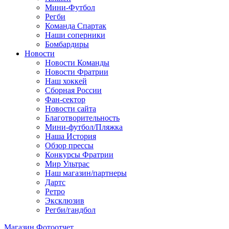
Мини-Футбол
Регби
Команда Спартак
Наши соперники
Бомбардиры
Новости
Новости Команды
Новости Фратрии
Наш хоккей
Сборная России
Фан-cектор
Новости сайта
Благотворительность
Мини-футбол/Пляжка
Наша История
Обзор прессы
Конкурсы Фратрии
Мир Ультрас
Наш магазин/партнеры
Дартс
Ретро
Эксклюзив
Регби/гандбол
Магазин
Фотоотчет