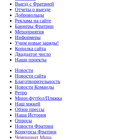
Выезд с Фратрией
Отчеты о выезде
Добровольцы
Реклама на сайте
Баннеры Фратрии
Мероприятия
Информеры
Учим новые заряды!
Копилка сайта
Двадцатое число
Наши проекты
Новости
Новости сайта
Благотворительность
Новости Команды
Ретро
Мини-футбол/Пляжка
Наш хоккей
Обзор прессы
Наша История
Опросы
Новости Фратрии
Конкурсы Фратрии
Чемпионат Мира