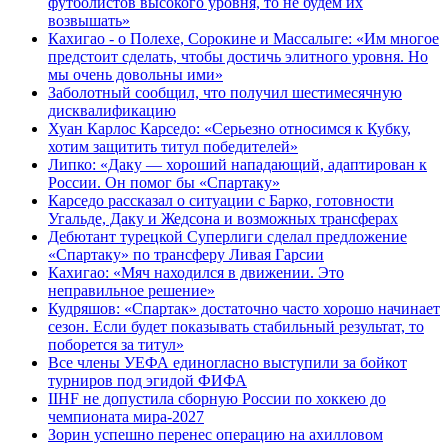
футболистов высокого уровня, то не будем их
возвышать»
Кахигао - о Полехе, Сорокине и Массалыге: «Им многое
предстоит сделать, чтобы достичь элитного уровня. Но
мы очень довольны ими»
Заболотный сообщил, что получил шестимесячную
дисквалификацию
Хуан Карлос Карседо: «Серьезно относимся к Кубку,
хотим защитить титул победителей»
Липко: «Даку — хороший нападающий, адаптирован к
России. Он помог бы «Спартаку»
Карседо рассказал о ситуации с Барко, готовности
Угальде, Даку и Жедсона и возможных трансферах
Дебютант турецкой Суперлиги сделал предложение
«Спартаку» по трансферу Ливая Гарсии
Кахигао: «Мяч находился в движении. Это
неправильное решение»
Кудряшов: «Спартак» достаточно часто хорошо начинает
сезон. Если будет показывать стабильный результат, то
поборется за титул»
Все члены УЕФА единогласно выступили за бойкот
турниров под эгидой ФИФА
IIHF не допустила сборную России по хоккею до
чемпионата мира‑2027
Зорин успешно перенес операцию на ахилловом