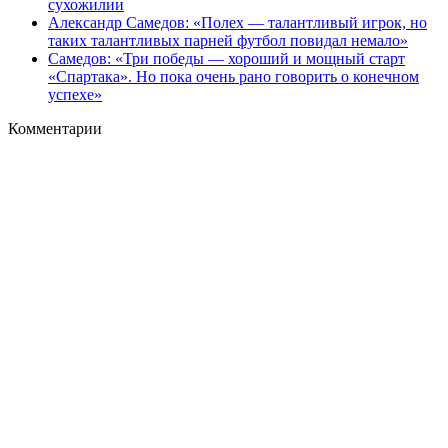
сухожилии
Александр Самедов: «Полех — талантливый игрок, но
таких талантливых парней футбол повидал немало»
Самедов: «Три победы — хороший и мощный старт
«Спартака». Но пока очень рано говорить о конечном
успехе»
Комментарии