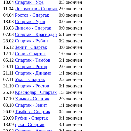
18.04
Спартак - Уфа
0:3
окончен
11.04
Локомотив - Спартак
2:0
окончен
04.04
Ростов - Спартак
0:0
окончен
18.03
Спартак - Урал
0:0
окончен
13.03
Динамо - Спартак
0:0
окончен
07.03
Спартак - Краснодар
6:1
окончен
28.02
Спартак - Рубин
0:2
окончен
16.12
Зенит - Спартак
3:0
окончен
12.12
Сочи - Спартак
1:0
окончен
05.12
Спартак - Тамбов
5:1
окончен
29.11
Спартак - Ротор
2:0
окончен
21.11
Спартак - Динамо
1:1
окончен
07.11
Урал - Спартак
2:2
окончен
31.10
Спартак - Ростов
0:1
окончен
25.10
Краснодар - Спартак
1:3
окончен
17.10
Химки - Спартак
2:3
окончен
03.10
Спартак - Зенит
1:1
окончен
26.09
Тамбов - Спартак
0:2
окончен
20.09
Рубин - Спартак
0:1
окончен
13.09
цска - Спартак
3:1
окончен
29.08
Спартак - Арсенал
2:1
окончен