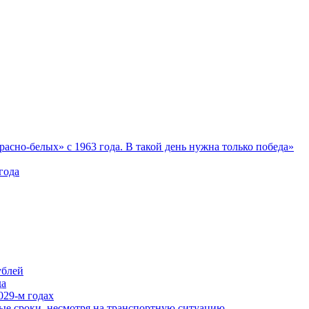
асно‑белых» с 1963 года. В такой день нужна только победа»
года
ублей
да
029‑м годах
ные сроки, несмотря на транспортную ситуацию