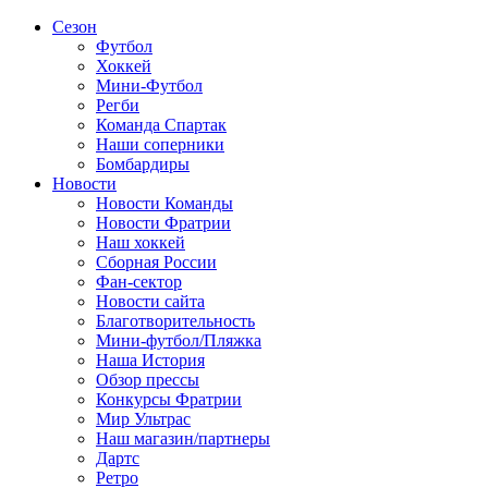
Сезон
Футбол
Хоккей
Мини-Футбол
Регби
Команда Спартак
Наши соперники
Бомбардиры
Новости
Новости Команды
Новости Фратрии
Наш хоккей
Сборная России
Фан-cектор
Новости сайта
Благотворительность
Мини-футбол/Пляжка
Наша История
Обзор прессы
Конкурсы Фратрии
Мир Ультрас
Наш магазин/партнеры
Дартс
Ретро