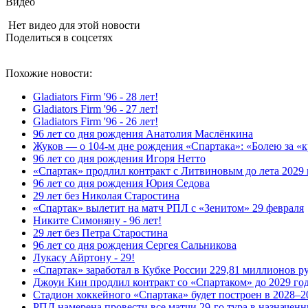
Видео
Нет видео для этой новости
Поделиться в соцсетях
Похожие новости:
Gladiators Firm '96 - 28 лет!
Gladiators Firm '96 - 27 лет!
Gladiators Firm '96 - 26 лет!
96 лет со дня рождения Анатолия Маслёнкина
Жуков — о 104‑м дне рождения «Спартака»: «Болею за «кр
96 лет со дня рождения Игоря Нетто
«Спартак» продлил контракт с Литвиновым до лета 2029 
96 лет со дня рождения Юрия Седова
29 лет без Николая Старостина
«Спартак» вылетит на матч РПЛ с «Зенитом» 29 февраля
Никите Симоняну - 96 лет!
29 лет без Петра Старостина
96 лет со дня рождения Сергея Сальникова
Лукасу Айртону - 29!
«Спартак» заработал в Кубке России 229,81 миллионов р
Джоуи Кин продлил контракт со «Спартаком» до 2029 го
Стадион хоккейного «Спартака» будет построен в 2028–2
РПЛ намерена провести все матчи 29‑го тура в назначен