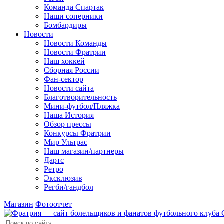
Команда Спартак
Наши соперники
Бомбардиры
Новости
Новости Команды
Новости Фратрии
Наш хоккей
Сборная России
Фан-cектор
Новости сайта
Благотворительность
Мини-футбол/Пляжка
Наша История
Обзор прессы
Конкурсы Фратрии
Мир Ультрас
Наш магазин/партнеры
Дартс
Ретро
Эксклюзив
Регби/гандбол
Магазин
Фотоотчет