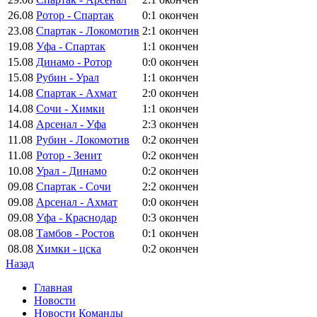
26.08
Ротор - Спартак
0:1
окончен
23.08
Спартак - Локомотив
2:1
окончен
19.08
Уфа - Спартак
1:1
окончен
15.08
Динамо - Ротор
0:0
окончен
15.08
Рубин - Урал
1:1
окончен
14.08
Спартак - Ахмат
2:0
окончен
14.08
Сочи - Химки
1:1
окончен
14.08
Арсенал - Уфа
2:3
окончен
11.08
Рубин - Локомотив
0:2
окончен
11.08
Ротор - Зенит
0:2
окончен
10.08
Урал - Динамо
0:2
окончен
09.08
Спартак - Сочи
2:2
окончен
09.08
Арсенал - Ахмат
0:0
окончен
09.08
Уфа - Краснодар
0:3
окончен
08.08
Тамбов - Ростов
0:1
окончен
08.08
Химки - цска
0:2
окончен
Назад
Главная
Новости
Новости Команды