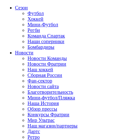
Сезон
Футбол
Хоккей
Мини-Футбол
Регби
Команда Спартак
Наши соперники
Бомбардиры
Новости
Новости Команды
Новости Фратрии
Наш хоккей
Сборная России
Фан-cектор
Новости сайта
Благотворительность
Мини-футбол/Пляжка
Наша История
Обзор прессы
Конкурсы Фратрии
Мир Ультрас
Наш магазин/партнеры
Дартс
Ретро