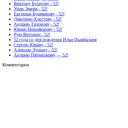
Виктору Булатову - 52!
Унаи Эмери - 52!
Евгению Бушманову - 52!
Дмитрию Хлестову - 52!
Андрею Тихонову - 52!
Юрию Никифорову - 52!
Рую Витории - 52!
52 года со дня рождения Ильи Цымбаларя
Сергею Юрану - 52!
Алексею Лунину - 52!
Андрею Пятницкому — 52!
Комментарии