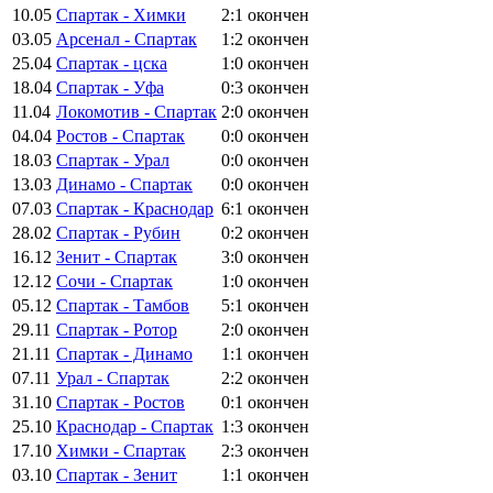
10.05
Спартак - Химки
2:1
окончен
03.05
Арсенал - Спартак
1:2
окончен
25.04
Спартак - цска
1:0
окончен
18.04
Спартак - Уфа
0:3
окончен
11.04
Локомотив - Спартак
2:0
окончен
04.04
Ростов - Спартак
0:0
окончен
18.03
Спартак - Урал
0:0
окончен
13.03
Динамо - Спартак
0:0
окончен
07.03
Спартак - Краснодар
6:1
окончен
28.02
Спартак - Рубин
0:2
окончен
16.12
Зенит - Спартак
3:0
окончен
12.12
Сочи - Спартак
1:0
окончен
05.12
Спартак - Тамбов
5:1
окончен
29.11
Спартак - Ротор
2:0
окончен
21.11
Спартак - Динамо
1:1
окончен
07.11
Урал - Спартак
2:2
окончен
31.10
Спартак - Ростов
0:1
окончен
25.10
Краснодар - Спартак
1:3
окончен
17.10
Химки - Спартак
2:3
окончен
03.10
Спартак - Зенит
1:1
окончен