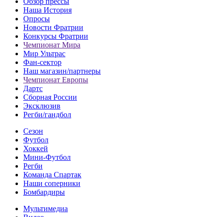
Обзор прессы
Наша История
Опросы
Новости Фратрии
Конкурсы Фратрии
Чемпионат Мира
Мир Ультрас
Фан-cектор
Наш магазин/партнеры
Чемпионат Европы
Дартс
Сборная России
Эксклюзив
Регби/гандбол
Сезон
Футбол
Хоккей
Мини-Футбол
Регби
Команда Спартак
Наши соперники
Бомбардиры
Мультимедиа