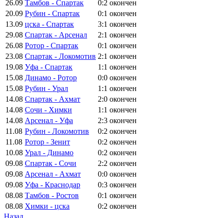
26.09
Тамбов - Спартак
0:2
окончен
20.09
Рубин - Спартак
0:1
окончен
13.09
цска - Спартак
3:1
окончен
29.08
Спартак - Арсенал
2:1
окончен
26.08
Ротор - Спартак
0:1
окончен
23.08
Спартак - Локомотив
2:1
окончен
19.08
Уфа - Спартак
1:1
окончен
15.08
Динамо - Ротор
0:0
окончен
15.08
Рубин - Урал
1:1
окончен
14.08
Спартак - Ахмат
2:0
окончен
14.08
Сочи - Химки
1:1
окончен
14.08
Арсенал - Уфа
2:3
окончен
11.08
Рубин - Локомотив
0:2
окончен
11.08
Ротор - Зенит
0:2
окончен
10.08
Урал - Динамо
0:2
окончен
09.08
Спартак - Сочи
2:2
окончен
09.08
Арсенал - Ахмат
0:0
окончен
09.08
Уфа - Краснодар
0:3
окончен
08.08
Тамбов - Ростов
0:1
окончен
08.08
Химки - цска
0:2
окончен
Назад