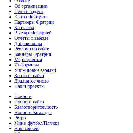
О сайте
Об организации
Цели и задачи
Карты Фратрии
Партнеры Фратрии
Контакты
Выезд с Фратрией
Отчеты о выезде
Добровольцы
Реклама на сайте
Баннеры Фратрии
Мероприятия
Информеры
Учим новые заряды!
Копилка сайта
Двадцатое число
Наши проекты
Новости
Новости сайта
Благотворительность
Новости Команды
Ретро
Мини-футбол/Пляжка
Наш хоккей