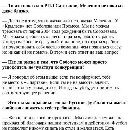
—
То что показал в РПЛ Салтыков, Мелешин не показал
даже близко.
— Дело не в том, что показал или не показал Мелешин. У
«Крыльев» нет Соболева или Промеса. Мы не можем
требовать от парня 2004 года рождения быть Соболевым.
Мы можем требовать от него стараться, работать, расти.
Иногда важнее не сразу выйти на поле, но отдаться работе
и почувствовать себя частью команды, чем появиться сразу,
но никак ей не помочь. В этом и есть ответ на ваш вопрос.
—
Нет ли риска в том, что Соболев может просто
успокоится, не чувствуя конкуренции?
— Я говорил об этом выше: если ты конформист, тебе
не место в «Спартаке». Если ты не на высоте, значит,
ты не готов тут находиться. И тогда клуб будет принимать
соответствующее решение.
—
Это только красивые слова. Русские футболисты имеют
свойство снижать к себе требования.
— Жизнь ни для кого не прекрасна. Мы сами делаем жизнь
прекрасной благодаря нашим поступкам и действиям. Футбол
не позволяет никому сидеть на стуле и жаловаться. Есть