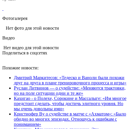
Фотогалерея
Нет фото для этой новости
Видео
Нет видео для этой новости
Поделиться в соцсетях
Похожие новости:
Дмитрий Маркитесов: «Тедеско и Ваноли были похожи
друг на друга в плане тренировочного процесса и игры»
Руслан Литвинов — о судействе: «Меняются трактовки,
но на поле ситуации одни и те же»
Кахигао - о Полехе, Сорокине и Массалыге: «Им многое
предстоит сделать, чтобы достичь элитного уровня. Но
мы очень довольны ими»
Кристиофер Ву о судействе в матче с «Ахматом»: «Было
обидно во многих эпизодах. Отношусь к ошибкам с
пониманием»