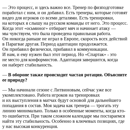
— Это процесс, и здесь важно все. Тренер по физподготовке
поработал с ним, и он добавил. Есть тренеры, которые готовят
видео для игроков со всеми деталями. Есть тренировки,
на которых я слышу на русском команды от него. Это процесс.
Когда этот «осьминог» отбирает мяч и начинает атаку —
мы чувствуем, что была проведена правильная работа.
Он никогда раньше не играл в Европе, скорость всех действий
в Парагвае другая. Период адаптации продолжается.
Он прибавил физически, прибавил в коммуникации.
И нам, и ему нужен был этот период. Но «Спартак» - это
не место для конформистов. Адаптация завершится, когда
он наберет стабильность.
—
В обороне также происходит частая ротация. Объясните
ее природу?
— Мы начинали сезоне с Литвиновым, сейчас уже все
укомплектовано. Работа игроков на тренировках
и их выступления в матчах будут основой для дальнейшего
попадания в состав. Моя задача как тренера — трогать эту
линию минимально. Только в особенные моменты, когда кто-
то ошибается. При таком сложном календаре мы постараемся
найти эту стабильность. Особенно в ключевых позициях, где
у нас высокая конкуренция.