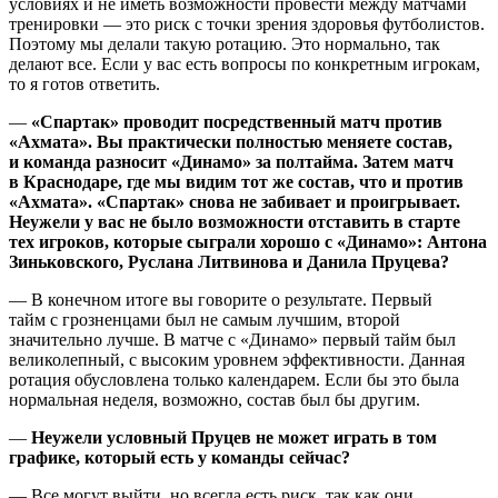
условиях и не иметь возможности провести между матчами
тренировки — это риск с точки зрения здоровья футболистов.
Поэтому мы делали такую ротацию. Это нормально, так
делают все. Если у вас есть вопросы по конкретным игрокам,
то я готов ответить.
—
«Спартак» проводит посредственный матч против
«Ахмата». Вы практически полностью меняете состав,
и команда разносит «Динамо» за полтайма. Затем матч
в Краснодаре, где мы видим тот же состав, что и против
«Ахмата». «Спартак» снова не забивает и проигрывает.
Неужели у вас не было возможности отставить в старте
тех игроков, которые сыграли хорошо с «Динамо»: Антона
Зиньковского, Руслана Литвинова и Данила Пруцева?
— В конечном итоге вы говорите о результате. Первый
тайм с грозненцами был не самым лучшим, второй
значительно лучше. В матче с «Динамо» первый тайм был
великолепный, с высоким уровнем эффективности. Данная
ротация обусловлена только календарем. Если бы это была
нормальная неделя, возможно, состав был бы другим.
—
Неужели условный Пруцев не может играть в том
графике, который есть у команды сейчас?
— Все могут выйти, но всегда есть риск, так как они