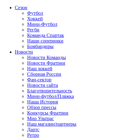
Сезон
Футбол
Хоккей
Мини-Футбол
Регби
Команда Спартак
Наши соперники
Бомбардиры
Новости
Новости Команды
Новости Фратрии
Наш хоккей
Сборная России
Фан-cектор
Новости сайта
Благотворительность
Мини-футбол/Пляжка
Наша История
Обзор прессы
Конкурсы Фратрии
Мир Ультрас
Наш магазин/партнеры
Дартс
Ретро