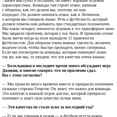
- Бабич выступал в Испании, он имеет хорошие игровые
характеристики. Команды там строят атаки, начиная
с обороны, как это делаем мы, поэтому он нам
подходит. Он должен начинать атаки, как и Литвинов,
о котором мы говорили выше. Речь о футболисте, который
должен помочь нам добавить при стандартных положениях.
Мы взяли четырех левоногих игроков в это трансферное окно.
Мы закрыли проблему, которая у нас была. В прошлом сезоне
были матчи когда на поле выходили 11 правоногих
футболистов. Для обороны очень важны: смелость, желание,
видение поля, чтобы быстро проходить линии соперника.
Если мы посмотрим на команды, которые начинают атаки
так же, как мы, то увидим, что эти качества очень важны.
—
Болельщики в последнее время много обсуждают игру
Джикии, и многие говорят, что он прилично сдал.
Вы с этим согласны?
— Мы провели много времени вместе и прекрасно понимаем
сильные стороны Георгия. Он знает, что важно для команды.
Это капитан и важный игрок для нас, который прекрасно
понимает и знает свои качества лучше меня.
—
Эти качества не стали хуже за последний год?
— Если мы говорим в целом — в футболе всегда важна