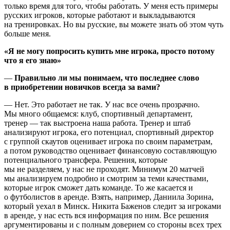
только время для того, чтобы работать. У меня есть примеры
русских игроков, которые работают и выкладываются
на тренировках. Но вы русские, вы можете знать об этом чуть
больше меня.
«Я не могу попросить купить мне игрока, просто потому
что я его знаю»
—
Правильно ли мы понимаем, что последнее слово
в приобретении новичков всегда за вами?
— Нет. Это работает не так. У нас все очень прозрачно.
Мы много общаемся: клуб, спортивный департамент,
тренер — так выстроена наша работа. Тренер и штаб
анализируют игрока, его потенциал, спортивный директор
с группой скаутов оценивает игрока по своим параметрам,
а потом руководство оценивает финансовую составляющую
потенциального трансфера. Решения, которые
мы не разделяем, у нас не проходят. Минимум 20 матчей
мы анализируем подробно и смотрим за теми качествами,
которые игрок сможет дать команде. То же касается и
о футболистов в аренде. Взять, например, Даниила Зорина,
который уехал в Минск. Никита Баженов следит за игроками
в аренде, у нас есть вся информация по ним. Все решения
аргументированы и с полным доверием со стороны всех трех