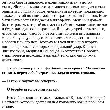
он тоже был страйкером, наконечником атак, а потом
сталидействовать иначе: отдал много голевых передач и стал
одним из лучших игроков чемпионата по этому показателю.
Также на этой позиции может сыграть Михаил Игнатов. Если
матч скатывается к подачам в штрафную, Мелешин должен
быть игроком, который возьмет на себя внимание защитников
и будет находиться в штрафной. Я не могу требовать от него,
чтобы он бежал быстро, поэтому мы должны выстраивать
свою атакующую игру отталкиваясь от того, есть ли на поле
Соболев или его нет. Поэтому мы усилили нашу вторую
линию игроками, у которых есть дальний удар: Квинси,
Зиньковский, Медина и Бонгонда. В отсутствие Соболев,
у нас имеется несколько вариаций того, как мы должны
действовать.
—
Это большой риск. С футболистами уровня Мелешина
ставить перед собой серьезные задачи очень сложно.
— О каких задачах вы говорите?
—
О борьбе за золото, за медали.
— Кто сейчас один из самых важных в «Крыльях»? Молодой
Салтыков, который доставил нам головную боль в прошлом
сезоне.