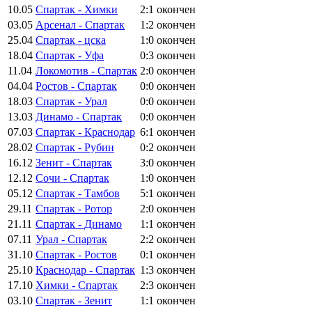
10.05
Спартак - Химки
2:1
окончен
03.05
Арсенал - Спартак
1:2
окончен
25.04
Спартак - цска
1:0
окончен
18.04
Спартак - Уфа
0:3
окончен
11.04
Локомотив - Спартак
2:0
окончен
04.04
Ростов - Спартак
0:0
окончен
18.03
Спартак - Урал
0:0
окончен
13.03
Динамо - Спартак
0:0
окончен
07.03
Спартак - Краснодар
6:1
окончен
28.02
Спартак - Рубин
0:2
окончен
16.12
Зенит - Спартак
3:0
окончен
12.12
Сочи - Спартак
1:0
окончен
05.12
Спартак - Тамбов
5:1
окончен
29.11
Спартак - Ротор
2:0
окончен
21.11
Спартак - Динамо
1:1
окончен
07.11
Урал - Спартак
2:2
окончен
31.10
Спартак - Ростов
0:1
окончен
25.10
Краснодар - Спартак
1:3
окончен
17.10
Химки - Спартак
2:3
окончен
03.10
Спартак - Зенит
1:1
окончен