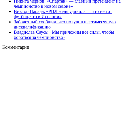
Никита Чернов: «Спартак» — главный претендент на
чемпионство в новом сезоне»
Виктор Парада: «РПЛ меня удивила — это не тот
футбол, что в Испании»
Заболотный сообщил, что получил шестимесячную
дисквалификацию
Владислав Саусь: «Мы приложим все силы, чтобы
бороться за чемпионство»
Комментарии