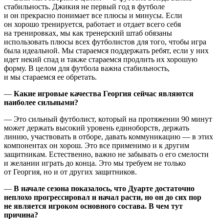
стабильность. Джикия не первый год в футболе
и он прекрасно понимает все плюсы и минусы. Если
он хорошо тренируется, работает и отдает всего себя
на тренировках, мы как тренерский штаб обязаны
использовать плюсы всех футболистов для того, чтобы игра
была идеальной. Мы стараемся поддержать ребят, если у них
идет некий спад и также стараемся продлить их хорошую
форму. В целом для футбола важна стабильность,
и мы стараемся ее обретать.
—
Какие игровые качества Георгия сейчас являются
наиболее сильными?
— Это сильный футболист, который на протяжении 90 минут
может держать высокий уровень единоборств, держать
линию, участвовать в отборе, давать коммуникацию — в этих
компонентах он хорош. Это все применимо и к другим
защитникам. Естественно, важно не забывать о его смелости
и желании играть до конца. Это мы требуем не только
от Георгия, но и от других защитников.
—
В начале сезона показалось, что Дуарте дос
тато
чно
неплохо прогрессировал и начал расти, но он до сих пор
не является игроком основного состава. В чем тут
причина?