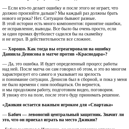
— Если кто-то делает ошибку и после этого не играет, что
должно произойти дальше? Мы каждый раз должны брать
нового игрока? Нет. Ситуации бывают разные.
В этой истории есть много компонентов: принятие ошибки,
ее исправление, выводы. Все было бы очень просто, если
за один промах футболист садился бы на скамейку
и не играл. В действительности все сложнее.
—
Хорошо. Как тогда вы отреагировали на ошибку
Даниила Денисова в матче против «Краснодара»?
— Да, это ошибка. И будет определенный процесс работы
над ней. После матча он сам говорил об этом, и это во многом
характеризует его самого и указывает на зрелость
и понимание ситуации. Денисов был в сборной, и пока у меня
не было времени с ним пообщаться. Он вернется,
и мы продолжим работу, подготовим видео, поговорим.
Я увижу его на поле, после этого буду принимать решение.
«Джикия остается важным игроком для «Спартака»
—
Бабич — левоногий центральный защитник. Значит ли
это, что он приехал играть на место Джикии?