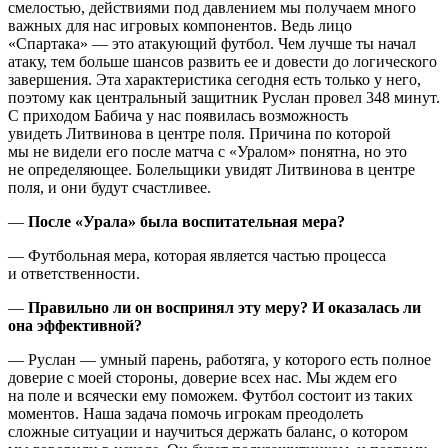
смелостью, действиями под давлением мы получаем много
важных для нас игровых компонентов. Ведь лицо
«Спартака» — это атакующий футбол. Чем лучше ты начал
атаку, тем больше шансов развить ее и довести до логического
завершения. Эта характеристика сегодня есть только у него,
поэтому как центральный защитник Руслан провел 348 минут.
С приходом Бабича у нас появилась возможность
увидеть Литвинова в центре поля. Причина по которой
мы не видели его после матча с «Уралом» понятна, но это
не определяющее. Болельщики увидят Литвинова в центре
поля, и они будут счастливее.
—
После «Урала» была воспитательная мера?
— Футбольная мера, которая является частью процесса
и ответственности.
—
Правильно ли он воспринял эту меру? И оказалась ли
она эффективной?
— Руслан — умный парень, работяга, у которого есть полное
доверие с моей стороны, доверие всех нас. Мы ждем его
на поле и всячески ему поможем. Футбол состоит из таких
моментов. Наша задача помочь игрокам преодолеть
сложные ситуации и научиться держать баланс, о котором