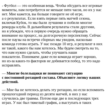
- Футбол — это особенная вещь. Чтобы обсудить все игровые
моменты, нам потребуется не меньше пяти часов, но их у нас
нет. Мне кажется, вы больше говорите не об игре,
а о результатах. Если взять первые пять матчей сезона,
включая Кубок, то мы были лучшими и побили многие
рекорды клуба. В дальнейшем результаты стали другими,
но я убежден, что в первую очередь нужно обращать
внимание на процесс, на долгосрочную перспективу. Сейчас
после паузы на встречи сборных мы увидим, насколько
команда готова играть. У нас позади 10 игр, и результат в них
не такой, какого бы нам хотелось. Мы будем смотреть на то,
что нам нужно сделать, чтобы улучшить наши
показатели. Понимаем: даже если команда играет хорошо,
но из-за каких-то факторов не добивается побед, то это надо
исправлять.
—
Многие болельщики не понимают ситуацию
с постоянной ротацией состава. Объясните логику ваших
действий.
— Мне бы не хотелось делать эту ротацию, но если вспомнить
прошлогодний период из десяти матчей, в них у нас
случились две травмы. Потом еще две в последующих трех
играх. У нас был тяжелый график, а выступать в таких