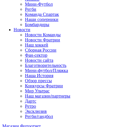
Мини-Футбол
Регби
Команда Спартак
Наши соперники
Бомбардиры
Новости
Новости Команды
Новости Фратрии
Наш хоккей
Сборная России
Фан-cектор
Новости сайта
Благотворительность
Мини-футбол/Пляжка
Наша История
Обзор прессы
Конкурсы Фратрии
Мир Ультрас
Наш магазин/партнеры
Дартс
Ретро
Эксклюзив
Регби/гандбол
Магазин
Фотоотчет