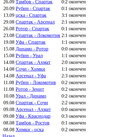
26.09
Тамбов - Спартак
0:2
окончен
20.09
Рубин - Спартак
0:1
окончен
13.09
цска - Спартак
3:1
окончен
29.08
Спартак - Арсенал
2:1
окончен
26.08
Ротор - Спартак
0:1
окончен
23.08
Спартак - Локомотив
2:1
окончен
19.08
Уфа - Спартак
1:1
окончен
15.08
Динамо - Ротор
0:0
окончен
15.08
Рубин - Урал
1:1
окончен
14.08
Спартак - Ахмат
2:0
окончен
14.08
Сочи - Химки
1:1
окончен
14.08
Арсенал - Уфа
2:3
окончен
11.08
Рубин - Локомотив
0:2
окончен
11.08
Ротор - Зенит
0:2
окончен
10.08
Урал - Динамо
0:2
окончен
09.08
Спартак - Сочи
2:2
окончен
09.08
Арсенал - Ахмат
0:0
окончен
09.08
Уфа - Краснодар
0:3
окончен
08.08
Тамбов - Ростов
0:1
окончен
08.08
Химки - цска
0:2
окончен
Назад