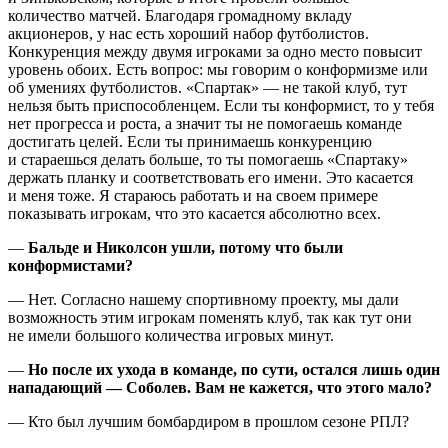
количество матчей. Благодаря громадному вкладу
акционеров, у нас есть хороший набор футболистов.
Конкуренция между двумя игроками за одно место повысит
уровень обоих. Есть вопрос: мы говорим о конформизме или
об умениях футболистов. «Спартак» — не такой клуб, тут
нельзя быть приспособленцем. Если ты конформист, то у тебя
нет прогресса и роста, а значит ты не помогаешь команде
достигать целей. Если ты принимаешь конкуренцию
и стараешься делать больше, то ты помогаешь «Спартаку»
держать планку и соответствовать его имени. Это касается
и меня тоже. Я стараюсь работать и на своем примере
показывать игрокам, что это касается абсолютно всех.
—
Бальде и
Николсон
ушли, потому что были
конформистами?
— Нет. Согласно нашему спортивному проекту, мы дали
возможность этим игрокам поменять клуб, так как тут они
не имели большого количества игровых минут.
—
Но после их ухода в команде, по сути, остался лишь один
нападающий — Соболев. Вам не кажется, что этого мало?
— Кто был лучшим бомбардиром в прошлом сезоне РПЛ?