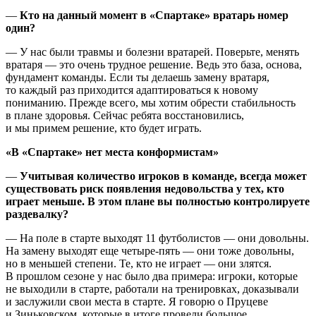
—
Кто на данный момент в «Спартаке» вратарь номер
один?
— У нас были травмы и болезни вратарей. Поверьте, менять
вратаря — это очень трудное решение. Ведь это база, основа,
фундамент команды. Если ты делаешь замену вратаря,
то каждый раз приходится адаптироваться к новому
пониманию. Прежде всего, мы хотим обрести стабильность
в плане здоровья. Сейчас ребята восстановились,
и мы примем решение, кто будет играть.
«В «Спартаке» нет места конформистам»
—
Учитывая количество игроков в команде, всегда может
существовать риск появления недовольства у тех, кто
играет меньше. В этом плане вы полностью контролируете
раздевалку?
— На поле в старте выходят 11 футболистов — они довольны.
На замену выходят еще четыре-пять — они тоже довольны,
но в меньшей степени. Те, кто не играет — они злятся.
В прошлом сезоне у нас было два примера: игроки, которые
не выходили в старте, работали на тренировках, доказывали
и заслужили свои места в старте. Я говорю о Пруцеве
и Зиньковском, которые в итоге провели большое