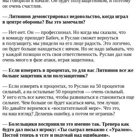
мы говорили в начале. Он будет полузащитником, и поэтому
он очень счастлив.
—
Литвинов демонстрировал недовольство, когда играл
в центре обороны? Вы это замечали?
— Нет-нет. Он — профессионал. Но когда мы сказали, что
в команду приходит Бабич, и Руслан сможет вернуться
в полузащиту, мы увидели на его лице радость. Это логично,
он будет больше находиться с мячом. Но не надо забывать, что
у каждой позиции есть своя ответственность. Руслан дал нам
очень много в фазе атаки, играя защитника.
—
Если измерить в процентах, то для вас Литвинов все же
больше защитник или полузащитник?
— Если измерять в процентах, то Руслан на 50 процентов
сильный, а на остальные 50 процентов — очень сильный.
У него есть все качества, чтобы развиваться и становиться еще
сильнее. Чем больше он будет касаться мяча, тем лучше.
Но давайте вернемся к «воспитательной мере». Что это,
на ваш взгляд? Делаешь ошибку, а потом не играешь?
—
Болельщики восприняли это именно так. Тренера как
будто дал посыл игроку: «Ты сыграл неважно с «Уралом».
Постой теперь в углу и подумай над ошибками».