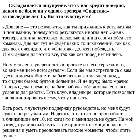
—
Складывается ощущение, что у вас кредит доверия,
какого не было ни у одного тренера «Спартака»
за последние лет 15. Вы это чувствуете?
- Доверие — это результаты, как ты приходишь к результатам
и понимание, почему этих результатов иногда нет. Жизнь
тренера длинна настолько, насколько длинна серия побед его
команды. Для нас тут не будет каких-то исключений, так как
для всех очевидно, что «Спартак» должен побеждать.
И мы делаем для этого все, так как без побед нет ничего.
Но у меня есть уверенность в проекте и в его серьезности,
во внимании ко всем деталям. Если бы мы встретились с вам
здесь, в моем кабинете на базе несколько месяцев назад,
то сидели бы как будто в больнице. Я не шучу, было мрачно.
Теперь сделан ремонт, на базе рабочая обстановка, есть все
условия для работы. Есть клуб, владельцы, которые позволяют
эволюционировать всему, что у нас есть.
Есть рост, я чувствую поддержку руководства, но меня будут
судить по результатам. Надеюсь, что этого не произойдет
в ближайшие лет 10, но когда-то и меня здесь не будет. На мой
взгляд, правильный путь — не принимать эмоциональные
решения и уметь преодолевать плохие моменты, чтобы стать
лучше.