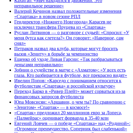
Кахигао: «Мяч находился в движении. Это
неправильное решение»
Валерий Кечинов назвал положительные изменения
«Спартака» в новом сезоне РПЛ
Гендиректор «Нижнего Новгорода» Карасев не
исключил трансфера Пруцева из «Спартака»
Руслан Литвинов — о разговоре с судьей: «Спросил: «У
меня бутса как слетела?» Он говорит: «Наверное, сам
снял»
Петраков назвал два клуба, которые могут бросить
вызов «Зениту» в борьбе за чемпионство
Ещенко об уходе Ливая Гарсии: «Так разбрасываться
деньгами неправильно»
Зобнин о судействе в матче с «Ахматом»: «У всех есть
глаза. Кто разбирается в футболе, все прекрасно видят»
Ивелин Попов: «Карседо с пониманием относится к
футболистам «Спартака» и российской культуре»
Переход Барко в «Ривер Плейт» может сорваться из‑за
финансовых запросов футболиста
Юпа Мовсисян: «Аршавин, о чем ты? По сравнению с
«Зенитом» «Спартак» — в космосе!»
«Спартак» предложил 20 миллионов евро за Лопеса,
«Палмейрас» оценивает форварда в 35-40 млн
Евгений Ловчев — о победе «Спартака» над «Родиной»:
«Огромное преимущество. Соперник был слабенький»