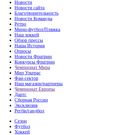
Новости
Новости сайта
Благотворительность
Новости Команды
Ретро
Мини-футбол/Пляжка
Наш хоккей
Обзор прессы
Наша История
Опросы
Новости Фратрии
Конкурсы Фратрии
Чемпионат Мира
Мир Ультрас
Фан-cектор
Наш магазин/партнеры
Чемпионат Европы
Дартс
Сборная России
Эксклюзив
Регби/гандбол
Сезон
Футбол
Хоккей