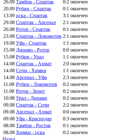
26.09
Тамбов - Спартак
0:2
окончен
20.09
Рубин - Спартак
0:1
окончен
13.09
цска - Спартак
3:1
окончен
29.08
Спартак - Арсенал
2:1
окончен
26.08
Ротор - Спартак
0:1
окончен
23.08
Спартак - Локомотив
2:1
окончен
19.08
Уфа - Спартак
1:1
окончен
15.08
Динамо - Ротор
0:0
окончен
15.08
Рубин - Урал
1:1
окончен
14.08
Спартак - Ахмат
2:0
окончен
14.08
Сочи - Химки
1:1
окончен
14.08
Арсенал - Уфа
2:3
окончен
11.08
Рубин - Локомотив
0:2
окончен
11.08
Ротор - Зенит
0:2
окончен
10.08
Урал - Динамо
0:2
окончен
09.08
Спартак - Сочи
2:2
окончен
09.08
Арсенал - Ахмат
0:0
окончен
09.08
Уфа - Краснодар
0:3
окончен
08.08
Тамбов - Ростов
0:1
окончен
08.08
Химки - цска
0:2
окончен
Назад