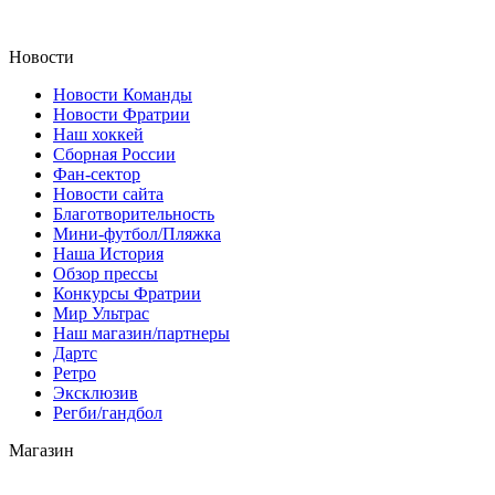
Новости
Новости Команды
Новости Фратрии
Наш хоккей
Сборная России
Фан-cектор
Новости сайта
Благотворительность
Мини-футбол/Пляжка
Наша История
Обзор прессы
Конкурсы Фратрии
Мир Ультрас
Наш магазин/партнеры
Дартс
Ретро
Эксклюзив
Регби/гандбол
Магазин