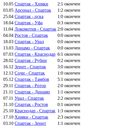
10.05
Спартак - Химки
2:1
окончен
03.05
Арсенал - Спартак
1:2
окончен
25.04
Спартак - цска
1:0
окончен
18.04
Спартак - Уфа
0:3
окончен
11.04
Локомотив - Спартак
2:0
окончен
04.04
Ростов - Спартак
0:0
окончен
18.03
Спартак - Урал
0:0
окончен
13.03
Динамо - Спартак
0:0
окончен
07.03
Спартак - Краснодар
6:1
окончен
28.02
Спартак - Рубин
0:2
окончен
16.12
Зенит - Спартак
3:0
окончен
12.12
Сочи - Спартак
1:0
окончен
05.12
Спартак - Тамбов
5:1
окончен
29.11
Спартак - Ротор
2:0
окончен
21.11
Спартак - Динамо
1:1
окончен
07.11
Урал - Спартак
2:2
окончен
31.10
Спартак - Ростов
0:1
окончен
25.10
Краснодар - Спартак
1:3
окончен
17.10
Химки - Спартак
2:3
окончен
03.10
Спартак - Зенит
1:1
окончен