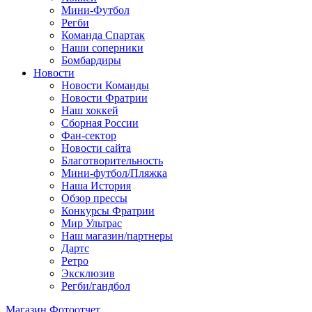
Мини-Футбол
Регби
Команда Спартак
Наши соперники
Бомбардиры
Новости
Новости Команды
Новости Фратрии
Наш хоккей
Сборная России
Фан-cектор
Новости сайта
Благотворительность
Мини-футбол/Пляжка
Наша История
Обзор прессы
Конкурсы Фратрии
Мир Ультрас
Наш магазин/партнеры
Дартс
Ретро
Эксклюзив
Регби/гандбол
Магазин
Фотоотчет