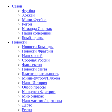
Сезон
Футбол
Хоккей
Мини-Футбол
Регби
Команда Спартак
Наши соперники
Бомбардиры
Новости
Новости Команды
Новости Фратрии
Наш хоккей
Сборная России
Фан-cектор
Новости сайта
Благотворительность
Мини-футбол/Пляжка
Наша История
Обзор прессы
Конкурсы Фратрии
Мир Ультрас
Наш магазин/партнеры
Дартс
Ретро