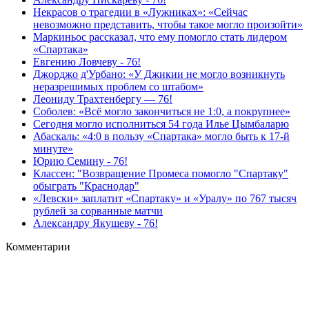
Некрасов о трагедии в «Лужниках»: «Сейчас
невозможно представить, чтобы такое могло произойти»
Маркиньос рассказал, что ему помогло стать лидером
«Спартака»
Евгению Ловчеву - 76!
Джорджо д'Урбано: «У Джикии не могло возникнуть
неразрешимых проблем со штабом»
Леониду Трахтенбергу — 76!
Соболев: «Всё могло закончиться не 1:0, а покрупнее»
Сегодня могло исполниться 54 года Илье Цымбаларю
Абаскаль: «4:0 в пользу «Спартака» могло быть к 17-й
минуте»
Юрию Семину - 76!
Классен: "Возвращение Промеса помогло "Спартаку"
обыграть "Краснодар"
«Левски» заплатит «Спартаку» и «Уралу» по 767 тысяч
рублей за сорванные матчи
Александру Якушеву - 76!
Комментарии