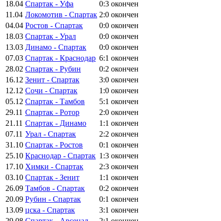
18.04
Спартак - Уфа
0:3
окончен
11.04
Локомотив - Спартак
2:0
окончен
04.04
Ростов - Спартак
0:0
окончен
18.03
Спартак - Урал
0:0
окончен
13.03
Динамо - Спартак
0:0
окончен
07.03
Спартак - Краснодар
6:1
окончен
28.02
Спартак - Рубин
0:2
окончен
16.12
Зенит - Спартак
3:0
окончен
12.12
Сочи - Спартак
1:0
окончен
05.12
Спартак - Тамбов
5:1
окончен
29.11
Спартак - Ротор
2:0
окончен
21.11
Спартак - Динамо
1:1
окончен
07.11
Урал - Спартак
2:2
окончен
31.10
Спартак - Ростов
0:1
окончен
25.10
Краснодар - Спартак
1:3
окончен
17.10
Химки - Спартак
2:3
окончен
03.10
Спартак - Зенит
1:1
окончен
26.09
Тамбов - Спартак
0:2
окончен
20.09
Рубин - Спартак
0:1
окончен
13.09
цска - Спартак
3:1
окончен
29.08
Спартак - Арсенал
2:1
окончен