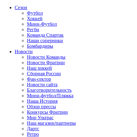
Сезон
Футбол
Хоккей
Мини-Футбол
Регби
Команда Спартак
Наши соперники
Бомбардиры
Новости
Новости Команды
Новости Фратрии
Наш хоккей
Сборная России
Фан-cектор
Новости сайта
Благотворительность
Мини-футбол/Пляжка
Наша История
Обзор прессы
Конкурсы Фратрии
Мир Ультрас
Наш магазин/партнеры
Дартс
Ретро