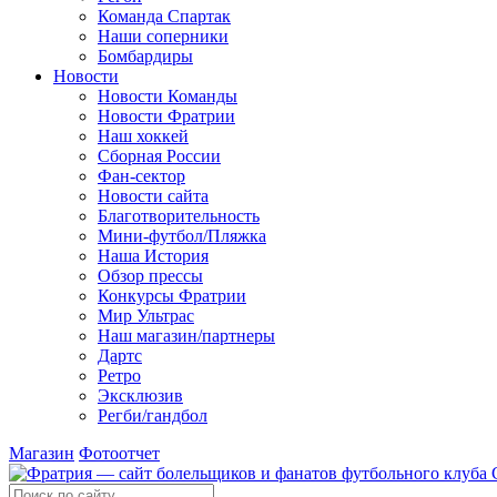
Команда Спартак
Наши соперники
Бомбардиры
Новости
Новости Команды
Новости Фратрии
Наш хоккей
Сборная России
Фан-cектор
Новости сайта
Благотворительность
Мини-футбол/Пляжка
Наша История
Обзор прессы
Конкурсы Фратрии
Мир Ультрас
Наш магазин/партнеры
Дартс
Ретро
Эксклюзив
Регби/гандбол
Магазин
Фотоотчет