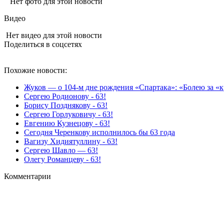
Нет фото для этой новости
Видео
Нет видео для этой новости
Поделиться в соцсетях
Похожие новости:
Жуков — о 104‑м дне рождения «Спартака»: «Болею за «кр
Сергею Родионову - 63!
Борису Позднякову - 63!
Сергею Горлуковичу - 63!
Евгению Кузнецову - 63!
Сегодня Черенкову исполнилось бы 63 года
Вагизу Хидиятуллину - 63!
Сергею Шавло — 63!
Олегу Романцеву - 63!
Комментарии