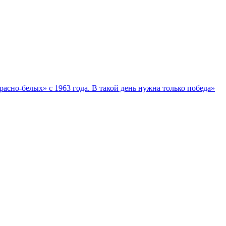
асно‑белых» с 1963 года. В такой день нужна только победа»