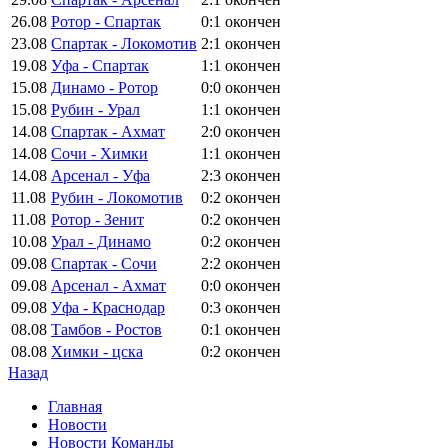
26.08
Ротор - Спартак
0:1
окончен
23.08
Спартак - Локомотив
2:1
окончен
19.08
Уфа - Спартак
1:1
окончен
15.08
Динамо - Ротор
0:0
окончен
15.08
Рубин - Урал
1:1
окончен
14.08
Спартак - Ахмат
2:0
окончен
14.08
Сочи - Химки
1:1
окончен
14.08
Арсенал - Уфа
2:3
окончен
11.08
Рубин - Локомотив
0:2
окончен
11.08
Ротор - Зенит
0:2
окончен
10.08
Урал - Динамо
0:2
окончен
09.08
Спартак - Сочи
2:2
окончен
09.08
Арсенал - Ахмат
0:0
окончен
09.08
Уфа - Краснодар
0:3
окончен
08.08
Тамбов - Ростов
0:1
окончен
08.08
Химки - цска
0:2
окончен
Назад
Главная
Новости
Новости Команды