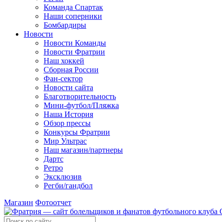
Команда Спартак
Наши соперники
Бомбардиры
Новости
Новости Команды
Новости Фратрии
Наш хоккей
Сборная России
Фан-cектор
Новости сайта
Благотворительность
Мини-футбол/Пляжка
Наша История
Обзор прессы
Конкурсы Фратрии
Мир Ультрас
Наш магазин/партнеры
Дартс
Ретро
Эксклюзив
Регби/гандбол
Магазин
Фотоотчет