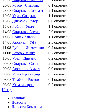
26.08
Ротор - Спартак
0:1
окончен
23.08
Спартак - Локомотив
2:1
окончен
19.08
Уфа - Спартак
1:1
окончен
15.08
Динамо - Ротор
0:0
окончен
15.08
Рубин - Урал
1:1
окончен
14.08
Спартак - Ахмат
2:0
окончен
14.08
Сочи - Химки
1:1
окончен
14.08
Арсенал - Уфа
2:3
окончен
11.08
Рубин - Локомотив
0:2
окончен
11.08
Ротор - Зенит
0:2
окончен
10.08
Урал - Динамо
0:2
окончен
09.08
Спартак - Сочи
2:2
окончен
09.08
Арсенал - Ахмат
0:0
окончен
09.08
Уфа - Краснодар
0:3
окончен
08.08
Тамбов - Ростов
0:1
окончен
08.08
Химки - цска
0:2
окончен
Назад
Главная
Новости
Новости Команды