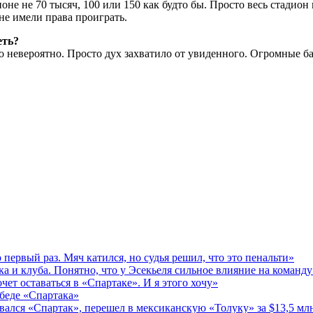
оне не 70 тысяч, 100 или 150 как будто бы. Просто весь стадио
не имели права проиграть.
еть?
ло невероятно. Просто дух захватило от увиденного. Огромные б
первый раз. Мяч катился, но судья решил, что это пенальти»
а и клуба. Понятно, что у Эсекьеля сильное влияние на команду
чет оставаться в «Спартаке». И я этого хочу»
беде «Спартака»
ался «Спартак», перешел в мексиканскую «Толуку» за $13,5 мл