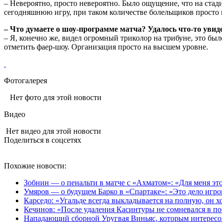
– Невероятно, просто невероятно. Было ощущение, что на стади
сегодняшнюю игру, при таком количестве болельщиков просто 
– Что думаете о шоу-программе матча? Удалось что-то увид
– Я, конечно же, видел огромный триколор на трибуне, это бы
отметить фаер-шоу. Организация просто на высшем уровне.
Фотогалерея
Нет фото для этой новости
Видео
Нет видео для этой новости
Поделиться в соцсетях
Похожие новости:
Зобнин — о пенальти в матче с «Ахматом»: «Для меня это 
Умяров — о будущем Барко в «Спартаке»: «Это дело игрок
Карседо: «Угальде всегда выкладывается на полную, он хо
Кечинов: «После удаления Касинтуры не сомневался в по
Нападающий сборной Уругвая Виньяс, которым интересов