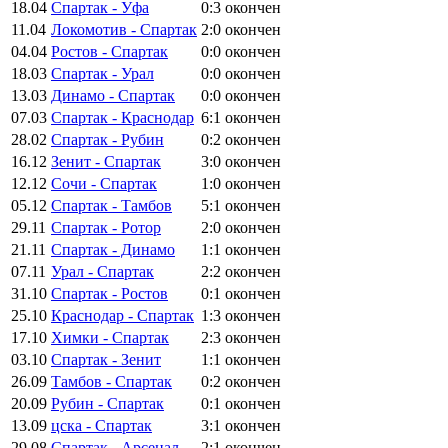
18.04
Спартак - Уфа
0:3
окончен
11.04
Локомотив - Спартак
2:0
окончен
04.04
Ростов - Спартак
0:0
окончен
18.03
Спартак - Урал
0:0
окончен
13.03
Динамо - Спартак
0:0
окончен
07.03
Спартак - Краснодар
6:1
окончен
28.02
Спартак - Рубин
0:2
окончен
16.12
Зенит - Спартак
3:0
окончен
12.12
Сочи - Спартак
1:0
окончен
05.12
Спартак - Тамбов
5:1
окончен
29.11
Спартак - Ротор
2:0
окончен
21.11
Спартак - Динамо
1:1
окончен
07.11
Урал - Спартак
2:2
окончен
31.10
Спартак - Ростов
0:1
окончен
25.10
Краснодар - Спартак
1:3
окончен
17.10
Химки - Спартак
2:3
окончен
03.10
Спартак - Зенит
1:1
окончен
26.09
Тамбов - Спартак
0:2
окончен
20.09
Рубин - Спартак
0:1
окончен
13.09
цска - Спартак
3:1
окончен
29.08
Спартак - Арсенал
2:1
окончен