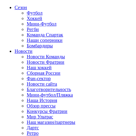
Сезон
Футбол
Хоккей
Мини-Футбол
Регби
Команда Спартак
Наши соперники
Бомбардиры
Новости
Новости Команды
Новости Фратрии
Наш хоккей
Сборная России
Фан-cектор
Новости сайта
Благотворительность
Мини-футбол/Пляжка
Наша История
Обзор прессы
Конкурсы Фратрии
Мир Ультрас
Наш магазин/партнеры
Дартс
Ретро