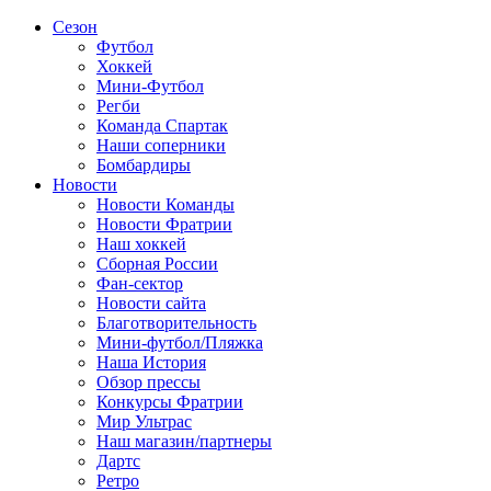
Сезон
Футбол
Хоккей
Мини-Футбол
Регби
Команда Спартак
Наши соперники
Бомбардиры
Новости
Новости Команды
Новости Фратрии
Наш хоккей
Сборная России
Фан-cектор
Новости сайта
Благотворительность
Мини-футбол/Пляжка
Наша История
Обзор прессы
Конкурсы Фратрии
Мир Ультрас
Наш магазин/партнеры
Дартс
Ретро