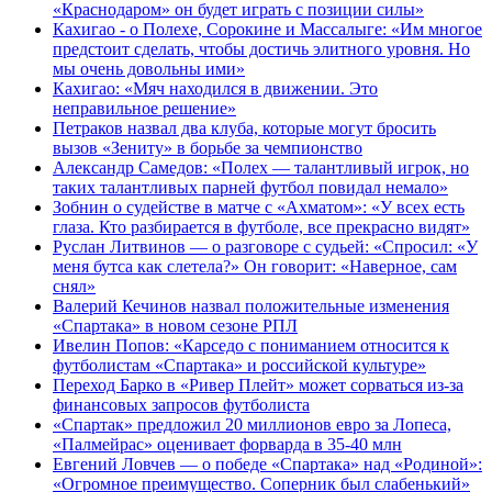
«Краснодаром» он будет играть с позиции силы»
Кахигао - о Полехе, Сорокине и Массалыге: «Им многое
предстоит сделать, чтобы достичь элитного уровня. Но
мы очень довольны ими»
Кахигао: «Мяч находился в движении. Это
неправильное решение»
Петраков назвал два клуба, которые могут бросить
вызов «Зениту» в борьбе за чемпионство
Александр Самедов: «Полех — талантливый игрок, но
таких талантливых парней футбол повидал немало»
Зобнин о судействе в матче с «Ахматом»: «У всех есть
глаза. Кто разбирается в футболе, все прекрасно видят»
Руслан Литвинов — о разговоре с судьей: «Спросил: «У
меня бутса как слетела?» Он говорит: «Наверное, сам
снял»
Валерий Кечинов назвал положительные изменения
«Спартака» в новом сезоне РПЛ
Ивелин Попов: «Карседо с пониманием относится к
футболистам «Спартака» и российской культуре»
Переход Барко в «Ривер Плейт» может сорваться из‑за
финансовых запросов футболиста
«Спартак» предложил 20 миллионов евро за Лопеса,
«Палмейрас» оценивает форварда в 35-40 млн
Евгений Ловчев — о победе «Спартака» над «Родиной»:
«Огромное преимущество. Соперник был слабенький»