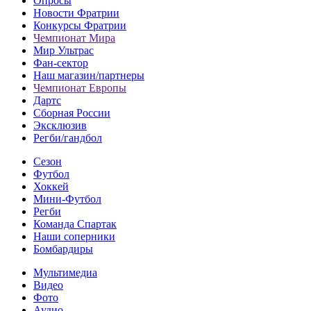
Опросы
Новости Фратрии
Конкурсы Фратрии
Чемпионат Мира
Мир Ультрас
Фан-cектор
Наш магазин/партнеры
Чемпионат Европы
Дартс
Сборная России
Эксклюзив
Регби/гандбол
Сезон
Футбол
Хоккей
Мини-Футбол
Регби
Команда Спартак
Наши соперники
Бомбардиры
Мультимедиа
Видео
Фото
Аудио