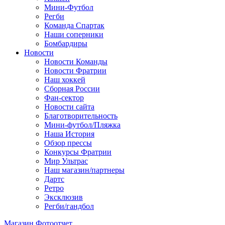
Мини-Футбол
Регби
Команда Спартак
Наши соперники
Бомбардиры
Новости
Новости Команды
Новости Фратрии
Наш хоккей
Сборная России
Фан-cектор
Новости сайта
Благотворительность
Мини-футбол/Пляжка
Наша История
Обзор прессы
Конкурсы Фратрии
Мир Ультрас
Наш магазин/партнеры
Дартс
Ретро
Эксклюзив
Регби/гандбол
Магазин
Фотоотчет