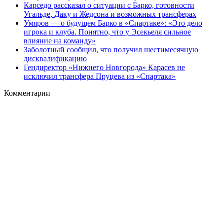
Карседо рассказал о ситуации с Барко, готовности
Угальде, Даку и Жедсона и возможных трансферах
Умяров — о будущем Барко в «Спартаке»: «Это дело
игрока и клуба. Понятно, что у Эсекьеля сильное
влияние на команду»
Заболотный сообщил, что получил шестимесячную
дисквалификацию
Гендиректор «Нижнего Новгорода» Карасев не
исключил трансфера Пруцева из «Спартака»
Комментарии