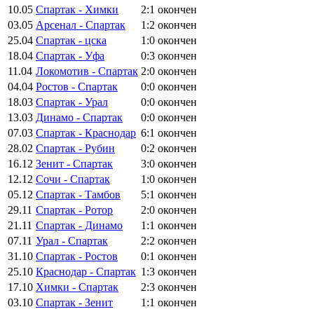
10.05
Спартак - Химки
2:1
окончен
03.05
Арсенал - Спартак
1:2
окончен
25.04
Спартак - цска
1:0
окончен
18.04
Спартак - Уфа
0:3
окончен
11.04
Локомотив - Спартак
2:0
окончен
04.04
Ростов - Спартак
0:0
окончен
18.03
Спартак - Урал
0:0
окончен
13.03
Динамо - Спартак
0:0
окончен
07.03
Спартак - Краснодар
6:1
окончен
28.02
Спартак - Рубин
0:2
окончен
16.12
Зенит - Спартак
3:0
окончен
12.12
Сочи - Спартак
1:0
окончен
05.12
Спартак - Тамбов
5:1
окончен
29.11
Спартак - Ротор
2:0
окончен
21.11
Спартак - Динамо
1:1
окончен
07.11
Урал - Спартак
2:2
окончен
31.10
Спартак - Ростов
0:1
окончен
25.10
Краснодар - Спартак
1:3
окончен
17.10
Химки - Спартак
2:3
окончен
03.10
Спартак - Зенит
1:1
окончен