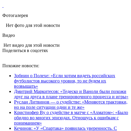
Фотогалерея
Нет фото для этой новости
Видео
Нет видео для этой новости
Поделиться в соцсетях
Похожие новости:
Зобнин о Полехе: «Если хотим видеть российских
футболистов высокого уровня, то не будем их
возвышать»
Дмитрий Маркитесов: «Тедеско и Ваноли были похожи
друг на друга в плане тренировочного процесса и игры»
Руслан Литвинов — о судействе: «Меняются трактовки,
но на поле ситуации одни и те же»
Кристиофер Ву о судействе в матче с «Ахматом»: «Было
обидно во многих эпизодах. Отношусь к ошибкам с
пониманием»
Кечинов: «У «Спартака» появилась уверенность. С