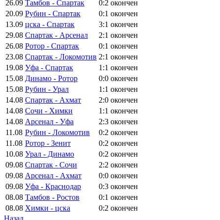
26.09
Тамбов - Спартак
0:2
окончен
20.09
Рубин - Спартак
0:1
окончен
13.09
цска - Спартак
3:1
окончен
29.08
Спартак - Арсенал
2:1
окончен
26.08
Ротор - Спартак
0:1
окончен
23.08
Спартак - Локомотив
2:1
окончен
19.08
Уфа - Спартак
1:1
окончен
15.08
Динамо - Ротор
0:0
окончен
15.08
Рубин - Урал
1:1
окончен
14.08
Спартак - Ахмат
2:0
окончен
14.08
Сочи - Химки
1:1
окончен
14.08
Арсенал - Уфа
2:3
окончен
11.08
Рубин - Локомотив
0:2
окончен
11.08
Ротор - Зенит
0:2
окончен
10.08
Урал - Динамо
0:2
окончен
09.08
Спартак - Сочи
2:2
окончен
09.08
Арсенал - Ахмат
0:0
окончен
09.08
Уфа - Краснодар
0:3
окончен
08.08
Тамбов - Ростов
0:1
окончен
08.08
Химки - цска
0:2
окончен
Назад