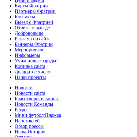
Цели и задачи
Карты Фратрии
Партнеры Фратрии
Контакты
Выезд с Фратрией
Отчеты о выезде
Добровольцы
Реклама на сайте
Баннеры Фратрии
Мероприятия
Информеры
Учим новые заряды!
Копилка сайта
Двадцатое число
Наши проекты
Новости
Новости сайта
Благотворительность
Новости Команды
Ретро
Мини-футбол/Пляжка
Наш хоккей
Обзор прессы
Наша История