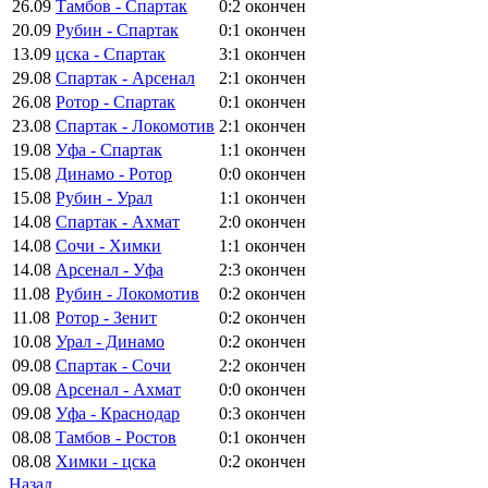
26.09
Тамбов - Спартак
0:2
окончен
20.09
Рубин - Спартак
0:1
окончен
13.09
цска - Спартак
3:1
окончен
29.08
Спартак - Арсенал
2:1
окончен
26.08
Ротор - Спартак
0:1
окончен
23.08
Спартак - Локомотив
2:1
окончен
19.08
Уфа - Спартак
1:1
окончен
15.08
Динамо - Ротор
0:0
окончен
15.08
Рубин - Урал
1:1
окончен
14.08
Спартак - Ахмат
2:0
окончен
14.08
Сочи - Химки
1:1
окончен
14.08
Арсенал - Уфа
2:3
окончен
11.08
Рубин - Локомотив
0:2
окончен
11.08
Ротор - Зенит
0:2
окончен
10.08
Урал - Динамо
0:2
окончен
09.08
Спартак - Сочи
2:2
окончен
09.08
Арсенал - Ахмат
0:0
окончен
09.08
Уфа - Краснодар
0:3
окончен
08.08
Тамбов - Ростов
0:1
окончен
08.08
Химки - цска
0:2
окончен
Назад