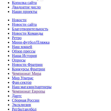
Копилка сайта
Двадцатое число
Наши проекты
Новости
Новости сайта
Благотворительность
Новости Команды
Ретро
Мини-футбол/Пляжка
Наш хоккей
Обзор прессы
Наша История
Опросы
Новости Фратрии
Конкурсы Фратрии
Чемпионат Мира
Мир Ультрас
Фан-cектор
Наш магазин/партнеры
Чемпионат Европы
Дартс
Сборная России
Эксклюзив
Регби/гандбол