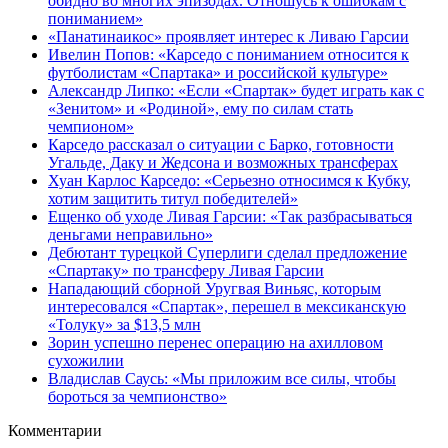
обидно во многих эпизодах. Отношусь к ошибкам с
пониманием»
«Панатинаикос» проявляет интерес к Ливаю Гарсии
Ивелин Попов: «Карседо с пониманием относится к
футболистам «Спартака» и российской культуре»
Александр Липко: «Если «Спартак» будет играть как с
«Зенитом» и «Родиной», ему по силам стать
чемпионом»
Карседо рассказал о ситуации с Барко, готовности
Угальде, Даку и Жедсона и возможных трансферах
Хуан Карлос Карседо: «Серьезно относимся к Кубку,
хотим защитить титул победителей»
Ещенко об уходе Ливая Гарсии: «Так разбрасываться
деньгами неправильно»
Дебютант турецкой Суперлиги сделал предложение
«Спартаку» по трансферу Ливая Гарсии
Нападающий сборной Уругвая Виньяс, которым
интересовался «Спартак», перешел в мексиканскую
«Толуку» за $13,5 млн
Зорин успешно перенес операцию на ахилловом
сухожилии
Владислав Саусь: «Мы приложим все силы, чтобы
бороться за чемпионство»
Комментарии