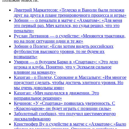
Похожие новости:
Дмитрий Маркитесов: «Тедеско и Ваноли были похожи
друг на друга в плане тренировочного процесса и игры»
Зобнин — о пенальти в матче с «Ахматом»: «Для меня
это первый раз. Мяч катился, но судья решил, что это
пенальти»
Руслан Литвинов — о судействе: «Меняются трактовки,
но на поле ситуации одни и те же»
Зобнин о Полехе: «Если хотим видеть российских
футболистов высокого уровня, то не будем их
возвышать»
Умяров — о будущем Барко в «Спартаке»: «Это дело
игрока и клуба. Понятно, что у Эсекьеля сильное
влияние на команду»
Кахигао - о Полехе, Сорокине и Массалыге: «Им многое
предстоит сделать, чтобы достичь элитного уровня. Но
мы очень довольны ими»
Кахигао: «Мяч находился в движении. Это
неправильное решение»
Кечинов: «У «Спартака» появилась уверенность. С
«Краснодаром» он будет играть с позиции силы»
Заболотный сообщил, что получил шестимесячную
дисквалификацию
Кристиофер Ву о судействе в матче с «Ахматом»: «Было