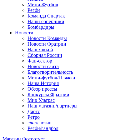
Мини-Футбол
Регби
Команда Спартак
Наши соперники
Бомбардиры
Новости
Новости Команды
Новости Фратрии
Наш хоккей
Сборная России
Фан-cектор
Новости сайта
Благотворительность
Мини-футбол/Пляжка
Наша История
Обзор прессы
Конкурсы Фратрии
Мир Ультрас
Наш магазин/партнеры
Дартс
Ретро
Эксклюзив
Регби/гандбол
Магазин
Фотоотчет