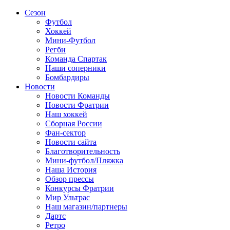
Сезон
Футбол
Хоккей
Мини-Футбол
Регби
Команда Спартак
Наши соперники
Бомбардиры
Новости
Новости Команды
Новости Фратрии
Наш хоккей
Сборная России
Фан-cектор
Новости сайта
Благотворительность
Мини-футбол/Пляжка
Наша История
Обзор прессы
Конкурсы Фратрии
Мир Ультрас
Наш магазин/партнеры
Дартс
Ретро