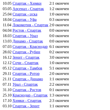
10.05
Спартак - Химки
2:1
окончен
03.05
Арсенал - Спартак
1:2
окончен
25.04
Спартак - цска
1:0
окончен
18.04
Спартак - Уфа
0:3
окончен
11.04
Локомотив - Спартак
2:0
окончен
04.04
Ростов - Спартак
0:0
окончен
18.03
Спартак - Урал
0:0
окончен
13.03
Динамо - Спартак
0:0
окончен
07.03
Спартак - Краснодар
6:1
окончен
28.02
Спартак - Рубин
0:2
окончен
16.12
Зенит - Спартак
3:0
окончен
12.12
Сочи - Спартак
1:0
окончен
05.12
Спартак - Тамбов
5:1
окончен
29.11
Спартак - Ротор
2:0
окончен
21.11
Спартак - Динамо
1:1
окончен
07.11
Урал - Спартак
2:2
окончен
31.10
Спартак - Ростов
0:1
окончен
25.10
Краснодар - Спартак
1:3
окончен
17.10
Химки - Спартак
2:3
окончен
03.10
Спартак - Зенит
1:1
окончен