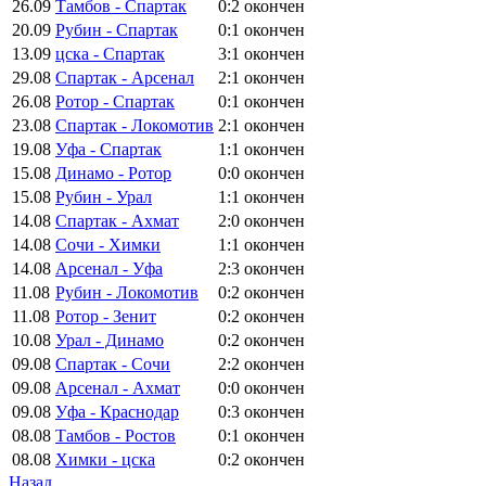
26.09
Тамбов - Спартак
0:2
окончен
20.09
Рубин - Спартак
0:1
окончен
13.09
цска - Спартак
3:1
окончен
29.08
Спартак - Арсенал
2:1
окончен
26.08
Ротор - Спартак
0:1
окончен
23.08
Спартак - Локомотив
2:1
окончен
19.08
Уфа - Спартак
1:1
окончен
15.08
Динамо - Ротор
0:0
окончен
15.08
Рубин - Урал
1:1
окончен
14.08
Спартак - Ахмат
2:0
окончен
14.08
Сочи - Химки
1:1
окончен
14.08
Арсенал - Уфа
2:3
окончен
11.08
Рубин - Локомотив
0:2
окончен
11.08
Ротор - Зенит
0:2
окончен
10.08
Урал - Динамо
0:2
окончен
09.08
Спартак - Сочи
2:2
окончен
09.08
Арсенал - Ахмат
0:0
окончен
09.08
Уфа - Краснодар
0:3
окончен
08.08
Тамбов - Ростов
0:1
окончен
08.08
Химки - цска
0:2
окончен
Назад