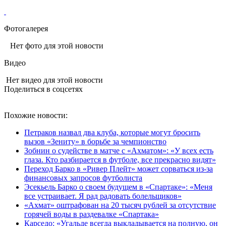
Фотогалерея
Нет фото для этой новости
Видео
Нет видео для этой новости
Поделиться в соцсетях
Похожие новости:
Петраков назвал два клуба, которые могут бросить
вызов «Зениту» в борьбе за чемпионство
Зобнин о судействе в матче с «Ахматом»: «У всех есть
глаза. Кто разбирается в футболе, все прекрасно видят»
Переход Барко в «Ривер Плейт» может сорваться из‑за
финансовых запросов футболиста
Эсекьель Барко о своем будущем в «Спартаке»: «Меня
все устраивает. Я рад радовать болельщиков»
«Ахмат» оштрафован на 20 тысяч рублей за отсутствие
горячей воды в раздевалке «Спартака»
Карседо: «Угальде всегда выкладывается на полную, он