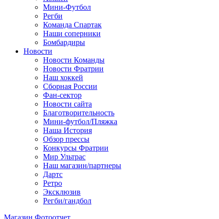
Мини-Футбол
Регби
Команда Спартак
Наши соперники
Бомбардиры
Новости
Новости Команды
Новости Фратрии
Наш хоккей
Сборная России
Фан-cектор
Новости сайта
Благотворительность
Мини-футбол/Пляжка
Наша История
Обзор прессы
Конкурсы Фратрии
Мир Ультрас
Наш магазин/партнеры
Дартс
Ретро
Эксклюзив
Регби/гандбол
Магазин
Фотоотчет