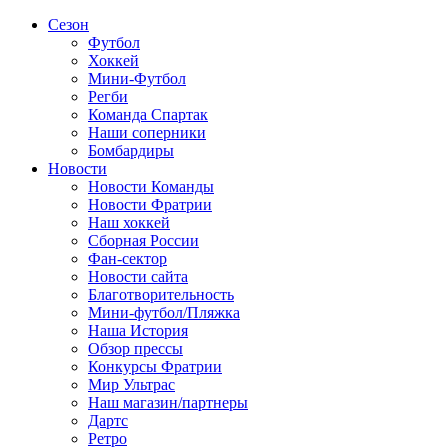
Сезон
Футбол
Хоккей
Мини-Футбол
Регби
Команда Спартак
Наши соперники
Бомбардиры
Новости
Новости Команды
Новости Фратрии
Наш хоккей
Сборная России
Фан-cектор
Новости сайта
Благотворительность
Мини-футбол/Пляжка
Наша История
Обзор прессы
Конкурсы Фратрии
Мир Ультрас
Наш магазин/партнеры
Дартс
Ретро