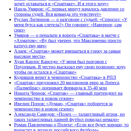
хочет оставаться в «Спартаке». И я этого хочу»
Наиль Умяров: «С первых минут началось давление со
стороны судей. Вся команда это чувствует»
Руслан Литвинов — о разговоре с судьей: «Спросил: «У
меня бутса как слетела?» Он говорит: «Наверное, сам
снял»
Умяров — о пенальти в ворота «Спартака» в матче с
«Ахматом»: «Ву был уверен, что Максименко просто
катнул ему мяч»
Алаев: «Спартак» может вмешаться в гонку за самые
высокие места»
Хуан Карлос Карседо: «У меня был разговор с
Пруцевым. Я честно высказал ему свою позицию: хочу,
чтобы он остался в «Спартаке»
Кудряшов верит в чемпионство «Спартака» в РПЛ
«Спартак» предложил 20 миллионов евро за Лопеса,
«Палмейрас» оценивает форварда в 35-40 млн
Никита Чернов: «Спартак» — главный претендент на
чемпионство в новом сезоне»
Ивелин Попов: «Думаю, «Спартак» поборется за
чемпионство в новом сезоне»
Александр Самедов: «Полех — талантливый игрок, но
таких талантливых парней футбол повидал немало»
Роман Павлюченко о Полехе: «Если все будет хорошо, то
вырастет в легенду российского футбола»