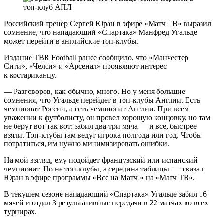
Российский тренер Сергей Юран в эфире «Матч ТВ» выразил
сомнение, что нападающий «Спартака» Манфред Угальде
может перейти в английские топ‑клубы.
Издание TBR Football ранее сообщило, что «Манчестер
Сити», «Челси» и «Арсенал» проявляют интерес
к костариканцу.
— Разговоров, как обычно, много. Но у меня большие
сомнения, что Угальде перейдет в топ‑клубы Англии. Есть
чемпионат России, а есть чемпионат Англии. При всем
уважении к футболисту, он провел хорошую концовку, но там
не берут вот так вот: забил два‑три мяча — и всё, быстрее
взяли. Топ‑клубы там ведут игрока полгода или год. Чтобы
потратиться, им нужно минимизировать ошибки.
На мой взгляд, ему подойдет французский или испанский
чемпионат. Но не топ‑клубы, а середина таблицы, — сказал
Юран в эфире программы «Все на Матч!» на «Матч ТВ».
В текущем сезоне нападающий «Спартака» Угальде забил 16
мячей и отдал 3 результативные передачи в 22 матчах во всех
турнирах.