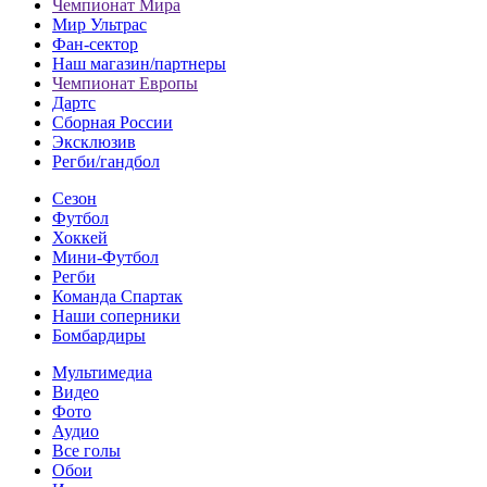
Чемпионат Мира
Мир Ультрас
Фан-cектор
Наш магазин/партнеры
Чемпионат Европы
Дартс
Сборная России
Эксклюзив
Регби/гандбол
Сезон
Футбол
Хоккей
Мини-Футбол
Регби
Команда Спартак
Наши соперники
Бомбардиры
Мультимедиа
Видео
Фото
Аудио
Все голы
Обои