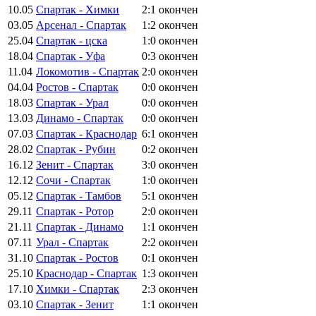
10.05
Спартак - Химки
2:1
окончен
03.05
Арсенал - Спартак
1:2
окончен
25.04
Спартак - цска
1:0
окончен
18.04
Спартак - Уфа
0:3
окончен
11.04
Локомотив - Спартак
2:0
окончен
04.04
Ростов - Спартак
0:0
окончен
18.03
Спартак - Урал
0:0
окончен
13.03
Динамо - Спартак
0:0
окончен
07.03
Спартак - Краснодар
6:1
окончен
28.02
Спартак - Рубин
0:2
окончен
16.12
Зенит - Спартак
3:0
окончен
12.12
Сочи - Спартак
1:0
окончен
05.12
Спартак - Тамбов
5:1
окончен
29.11
Спартак - Ротор
2:0
окончен
21.11
Спартак - Динамо
1:1
окончен
07.11
Урал - Спартак
2:2
окончен
31.10
Спартак - Ростов
0:1
окончен
25.10
Краснодар - Спартак
1:3
окончен
17.10
Химки - Спартак
2:3
окончен
03.10
Спартак - Зенит
1:1
окончен