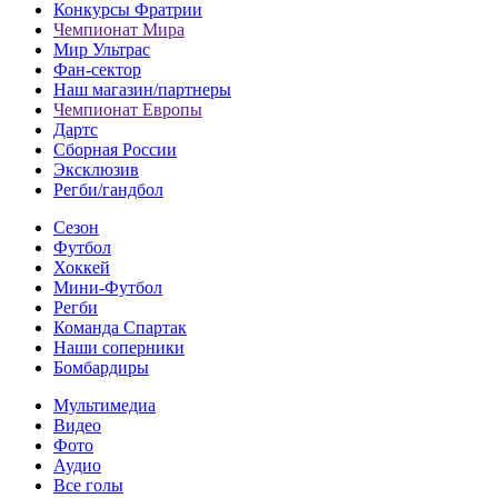
Конкурсы Фратрии
Чемпионат Мира
Мир Ультрас
Фан-cектор
Наш магазин/партнеры
Чемпионат Европы
Дартс
Сборная России
Эксклюзив
Регби/гандбол
Сезон
Футбол
Хоккей
Мини-Футбол
Регби
Команда Спартак
Наши соперники
Бомбардиры
Мультимедиа
Видео
Фото
Аудио
Все голы