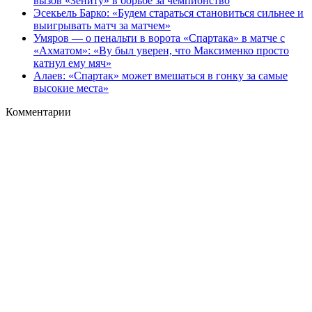
вызов «Зениту» в борьбе за чемпионство
Эсекьель Барко: «Будем стараться становиться сильнее и
выигрывать матч за матчем»
Умяров — о пенальти в ворота «Спартака» в матче с
«Ахматом»: «Ву был уверен, что Максименко просто
катнул ему мяч»
Алаев: «Спартак» может вмешаться в гонку за самые
высокие места»
Комментарии