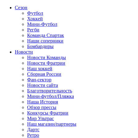
Сезон
Футбол
Хоккей
Мини-Футбол
Регби
Команда Спартак
Наши соперники
Бомбардиры
Новости
Новости Команды
Новости Фратрии
Наш хоккей
Сборная России
Фан-cектор
Новости сайта
Благотворительность
Мини-футбол/Пляжка
Наша История
Обзор прессы
Конкурсы Фратрии
Мир Ультрас
Наш магазин/партнеры
Дартс
Ретро