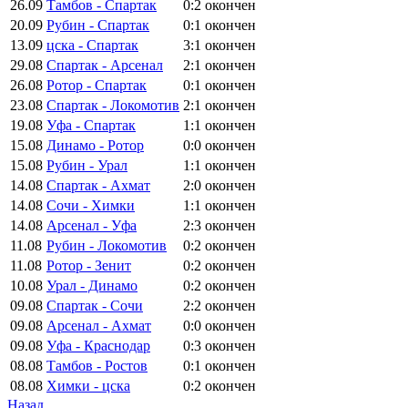
26.09
Тамбов - Спартак
0:2
окончен
20.09
Рубин - Спартак
0:1
окончен
13.09
цска - Спартак
3:1
окончен
29.08
Спартак - Арсенал
2:1
окончен
26.08
Ротор - Спартак
0:1
окончен
23.08
Спартак - Локомотив
2:1
окончен
19.08
Уфа - Спартак
1:1
окончен
15.08
Динамо - Ротор
0:0
окончен
15.08
Рубин - Урал
1:1
окончен
14.08
Спартак - Ахмат
2:0
окончен
14.08
Сочи - Химки
1:1
окончен
14.08
Арсенал - Уфа
2:3
окончен
11.08
Рубин - Локомотив
0:2
окончен
11.08
Ротор - Зенит
0:2
окончен
10.08
Урал - Динамо
0:2
окончен
09.08
Спартак - Сочи
2:2
окончен
09.08
Арсенал - Ахмат
0:0
окончен
09.08
Уфа - Краснодар
0:3
окончен
08.08
Тамбов - Ростов
0:1
окончен
08.08
Химки - цска
0:2
окончен
Назад