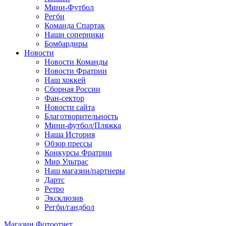
Мини-Футбол
Регби
Команда Спартак
Наши соперники
Бомбардиры
Новости
Новости Команды
Новости Фратрии
Наш хоккей
Сборная России
Фан-cектор
Новости сайта
Благотворительность
Мини-футбол/Пляжка
Наша История
Обзор прессы
Конкурсы Фратрии
Мир Ультрас
Наш магазин/партнеры
Дартс
Ретро
Эксклюзив
Регби/гандбол
Магазин
Фотоотчет