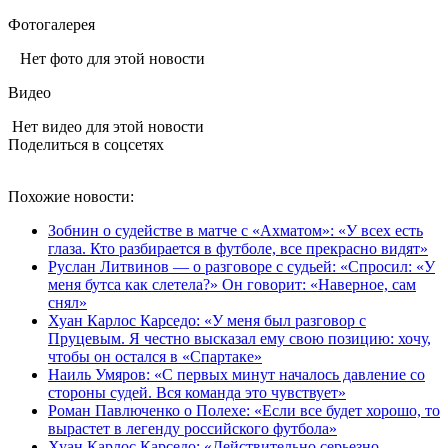
Фотогалерея
Нет фото для этой новости
Видео
Нет видео для этой новости
Поделиться в соцсетях
Похожие новости:
Зобнин о судействе в матче с «Ахматом»: «У всех есть
глаза. Кто разбирается в футболе, все прекрасно видят»
Руслан Литвинов — о разговоре с судьей: «Спросил: «У
меня бутса как слетела?» Он говорит: «Наверное, сам
снял»
Хуан Карлос Карседо: «У меня был разговор с
Пруцевым. Я честно высказал ему свою позицию: хочу,
чтобы он остался в «Спартаке»
Наиль Умяров: «С первых минут началось давление со
стороны судей. Вся команда это чувствует»
Роман Павлюченко о Полехе: «Если все будет хорошо, то
вырастет в легенду российского футбола»
Хуан Карлос Карседо: «Действительно серьезно