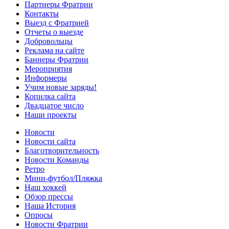
Партнеры Фратрии
Контакты
Выезд с Фратрией
Отчеты о выезде
Добровольцы
Реклама на сайте
Баннеры Фратрии
Мероприятия
Информеры
Учим новые заряды!
Копилка сайта
Двадцатое число
Наши проекты
Новости
Новости сайта
Благотворительность
Новости Команды
Ретро
Мини-футбол/Пляжка
Наш хоккей
Обзор прессы
Наша История
Опросы
Новости Фратрии