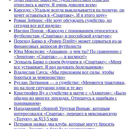
отнеслись к матчу. Я очень доволен всем»
Карседо: «Угальде всегда выкладывается на полную, он
хочет оставаться в «Спартаке». И я этого хочу»
Роман Зобнин: «Не хочу обсуждать судейство, но
сегодня все всё видели»
Ивелин Попов: «Карседо с пониманием относится к
футболистам «Спартака» и российской культуре»
Переход Барко в «Ривер Плейт» может сорваться из‑за
финансовых запросов футболиста
Юпа Мовсисян: «Аршавин, о чем ты? По сравнению с
«Зенитом» «Спартак» — в космосе!»
Эсекьель Барко о своем будущем в «Спартаке»: «Меня
все устраивает. Я рад радовать болельщиков»
Владислав Саусь: «Мы приложим все силы, чтобы
бороться за чемпионство»
Руслан Литвинов — о судействе: «Меняются трактовки,
но на поле ситуации одни и те же»
Кристиофер Ву о судействе в матче с «Ахматом»: «Было
обидно во многих эпизодах. Отношусь к ошибкам с
пониманием»
Нападающий сборной Уругвая Виньяс, которым
интересовался «Спартак», перешел в мексиканскую
«Толуку» за $13,5 млн
Петраков назвал два клуба, которые могут бросить