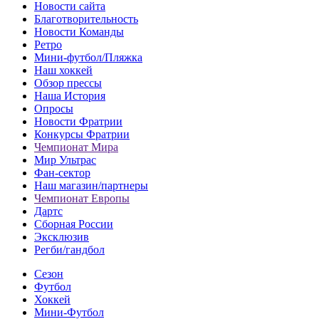
Новости сайта
Благотворительность
Новости Команды
Ретро
Мини-футбол/Пляжка
Наш хоккей
Обзор прессы
Наша История
Опросы
Новости Фратрии
Конкурсы Фратрии
Чемпионат Мира
Мир Ультрас
Фан-cектор
Наш магазин/партнеры
Чемпионат Европы
Дартс
Сборная России
Эксклюзив
Регби/гандбол
Сезон
Футбол
Хоккей
Мини-Футбол