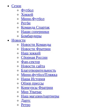
Сезон
Футбол
Хоккей
Мини-Футбол
Регби
Команда Спартак
Наши соперники
Бомбардиры
Новости
Новости Команды
Новости Фратрии
Наш хоккей
Сборная России
Фан-cектор
Новости сайта
Благотворительность
Мини-футбол/Пляжка
Наша История
Обзор прессы
Конкурсы Фратрии
Мир Ультрас
Наш магазин/партнеры
Дартс
Ретро