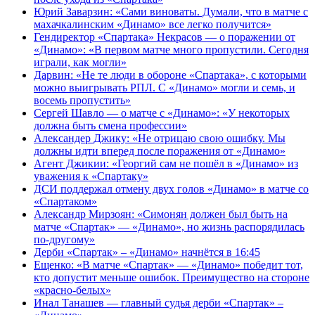
Юрий Заварзин: «Сами виноваты. Думали, что в матче с
махачкалинским «Динамо» все легко получится»
Гендиректор «Спартака» Некрасов — о поражении от
«Динамо»: «В первом матче много пропустили. Сегодня
играли, как могли»
Дарвин: «Не те люди в обороне «Спартака», с которыми
можно выигрывать РПЛ. С «Динамо» могли и семь, и
восемь пропустить»
Сергей Шавло — о матче с «Динамо»: «У некоторых
должна быть смена профессии»
Александер Джику: «Не отрицаю свою ошибку. Мы
должны идти вперед после поражения от «Динамо»
Агент Джикии: «Георгий сам не пошёл в «Динамо» из
уважения к «Спартаку»
ДСИ поддержал отмену двух голов «Динамо» в матче со
«Спартаком»
Александр Мирзоян: «Симонян должен был быть на
матче «Спартак» — «Динамо», но жизнь распорядилась
по‑другому»
Дерби «Спартак» – «Динамо» начнётся в 16:45
Ещенко: «В матче «Спартак» — «Динамо» победит тот,
кто допустит меньше ошибок. Преимущество на стороне
«красно‑белых»
Инал Танашев — главный судья дерби «Спартак» –