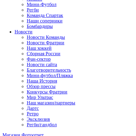
Мини-Футбол
Регби
Команда Спартак
Наши соперники
Бомбардиры
Новости
Новости Команды
Новости Фратрии
Наш хоккей
Сборная России
Фан-cектор
Новости сайта
Благотворительность
Мини-футбол/Пляжка
Наша История
Обзор прессы
Конкурсы Фратрии
Мир Ультрас
Наш магазин/партнеры
Дартс
Ретро
Эксклюзив
Регби/гандбол
Магазин
Фотоотчет