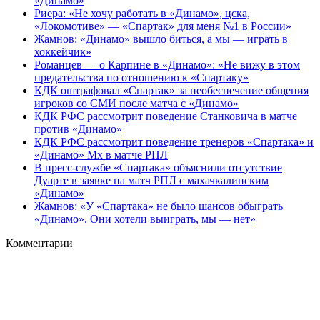
«Динамо»
Риера: «Не хочу работать в «Динамо», цска,
«Локомотиве» — «Спартак» для меня №1 в России»
Жамнов: «Динамо» вышло биться, а мы — играть в
хоккейчик»
Романцев — о Карпине в «Динамо»: «Не вижу в этом
предательства по отношению к «Спартаку»
КДК оштрафовал «Спартак» за необеспечение общения
игроков со СМИ после матча с «Динамо»
КДК РФС рассмотрит поведение Станковича в матче
против «Динамо»
КДК РФС рассмотрит поведение тренеров «Спартака» и
«Динамо» Мх в матче РПЛ
В пресс‑службе «Спартака» объяснили отсутствие
Дуарте в заявке на матч РПЛ с махачкалинским
«Динамо»
Жамнов: «У «Спартака» не было шансов обыграть
«Динамо». Они хотели выиграть, мы — нет»
Комментарии