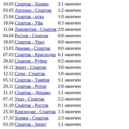
10.05
Спартак - Химки
2:1
окончен
03.05
Арсенал - Спартак
1:2
окончен
25.04
Спартак - цска
1:0
окончен
18.04
Спартак - Уфа
0:3
окончен
11.04
Локомотив - Спартак
2:0
окончен
04.04
Ростов - Спартак
0:0
окончен
18.03
Спартак - Урал
0:0
окончен
13.03
Динамо - Спартак
0:0
окончен
07.03
Спартак - Краснодар
6:1
окончен
28.02
Спартак - Рубин
0:2
окончен
16.12
Зенит - Спартак
3:0
окончен
12.12
Сочи - Спартак
1:0
окончен
05.12
Спартак - Тамбов
5:1
окончен
29.11
Спартак - Ротор
2:0
окончен
21.11
Спартак - Динамо
1:1
окончен
07.11
Урал - Спартак
2:2
окончен
31.10
Спартак - Ростов
0:1
окончен
25.10
Краснодар - Спартак
1:3
окончен
17.10
Химки - Спартак
2:3
окончен
03.10
Спартак - Зенит
1:1
окончен