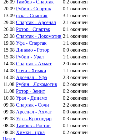
26.09
Тамбов - Спартак
0:2
окончен
20.09
Рубин - Спартак
0:1
окончен
13.09
цска - Спартак
3:1
окончен
29.08
Спартак - Арсенал
2:1
окончен
26.08
Ротор - Спартак
0:1
окончен
23.08
Спартак - Локомотив
2:1
окончен
19.08
Уфа - Спартак
1:1
окончен
15.08
Динамо - Ротор
0:0
окончен
15.08
Рубин - Урал
1:1
окончен
14.08
Спартак - Ахмат
2:0
окончен
14.08
Сочи - Химки
1:1
окончен
14.08
Арсенал - Уфа
2:3
окончен
11.08
Рубин - Локомотив
0:2
окончен
11.08
Ротор - Зенит
0:2
окончен
10.08
Урал - Динамо
0:2
окончен
09.08
Спартак - Сочи
2:2
окончен
09.08
Арсенал - Ахмат
0:0
окончен
09.08
Уфа - Краснодар
0:3
окончен
08.08
Тамбов - Ростов
0:1
окончен
08.08
Химки - цска
0:2
окончен
Назад